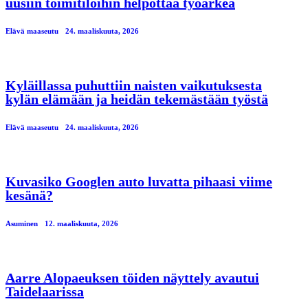
uusiin toimitiloihin helpottaa työarkea
Elävä maaseutu
24. maaliskuuta, 2026
Kyläillassa puhuttiin naisten vaikutuksesta
kylän elämään ja heidän tekemästään työstä
Elävä maaseutu
24. maaliskuuta, 2026
Kuvasiko Googlen auto luvatta pihaasi viime
kesänä?
Asuminen
12. maaliskuuta, 2026
Aarre Alopaeuksen töiden näyttely avautui
Taidelaarissa