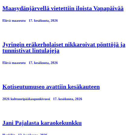
Maasydänjärvellä vietettiin iloista Vapapäivää
Elävä maaseutu
17. kesäkuuta, 2026
Jyringin eräkerholaiset nikkaroivat pönttöjä ja
tunnistivat lintulajeja
Elävä maaseutu
17. kesäkuuta, 2026
Kotiseutumuseo avattiin kesäkauteen
2026 kulttuuripääkaupunkivuosi
17. kesäkuuta, 2026
Jani Pajalasta karaokekunkku
Henkilöt
12. kesäkuuta, 2026