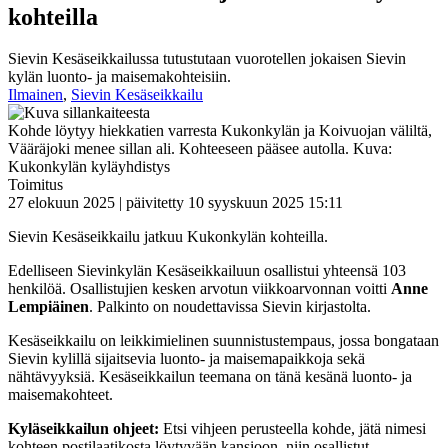
kohteilla
Sievin Kesäseikkailussa tutustutaan vuorotellen jokaisen Sievin
kylän luonto- ja maisemakohteisiin.
Ilmainen
,
Sievin Kesäseikkailu
Kohde löytyy hiekkatien varresta Kukonkylän ja Koivuojan väliltä,
Vääräjoki menee sillan ali. Kohteeseen pääsee autolla. Kuva:
Kukonkylän kyläyhdistys
Toimitus
27 elokuun 2025 | päivitetty 10 syyskuun 2025 15:11
Sievin Kesäseikkailu jatkuu Kukonkylän kohteilla.
Edelliseen Sievinkylän Kesäseikkailuun osallistui yhteensä 103
henkilöä. Osallistujien kesken arvotun viikkoarvonnan voitti
Anne
Lempiäinen
. Palkinto on noudettavissa Sievin kirjastolta.
Kesäseikkailu on leikkimielinen suunnistustempaus, jossa bongataan
Sievin kylillä sijaitsevia luonto- ja maisemapaikkoja sekä
nähtävyyksiä. Kesäseikkailun teemana on tänä kesänä luonto- ja
maisemakohteet.
Kyläseikkailun ohjeet:
Etsi vihjeen perusteella kohde, jätä nimesi
kohteen postilaatikosta löytyvään kansioon, niin osallistut