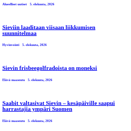
Alueelliset uutiset
5. elokuuta, 2026
Sieviin laaditaan viisaan liikkumisen
suunnitelmaa
Hyvinvointi
5. elokuuta, 2026
Sievin frisbeegolfradoista on moneksi
Elävä maaseutu
5. elokuuta, 2026
Saabit valtasivat Sievin – kesäpäiville saapui
harrastajia ympäri Suomen
Elävä maaseutu
5. elokuuta, 2026