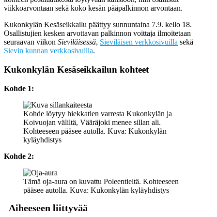
viikkoarvontaan sekä koko kesän pääpalkinnon arvontaan.
Kukonkylän Kesäseikkailu päättyy sunnuntaina 7.9. kello 18.
Osallistujien kesken arvottavan palkinnon voittaja ilmoitetaan
seuraavan viikon
Sieviläisessä
,
Sieviläisen verkkosivuilla
sekä
Sievin kunnan verkkosivuilla
.
Kukonkylän Kesäseikkailun kohteet
Kohde 1:
Kohde löytyy hiekkatien varresta Kukonkylän ja
Koivuojan väliltä, Vääräjoki menee sillan ali.
Kohteeseen pääsee autolla. Kuva: Kukonkylän
kyläyhdistys
Kohde 2:
Tämä oja-aura on kuvattu Poleentieltä. Kohteeseen
pääsee autolla. Kuva: Kukonkylän kyläyhdistys
Aiheeseen liittyvää