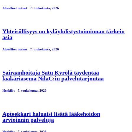
Alueelliset uutiset
7. toukokuuta, 2026
Yhteisöllisyys on kyläyhdistystoiminnan tärkein
asia
Alueelliset uutiset
7. toukokuuta, 2026
Sairaanhoitaja Satu Kyrölä täydentää
lääkäriasema NilaC:in palvelutarjontaa
Henkilöt
7. toukokuuta, 2026
Apteekkari haluaisi lisätä lääkehoidon
arvioinnin palveluja
Henkilöt
7. toukokuuta, 2026