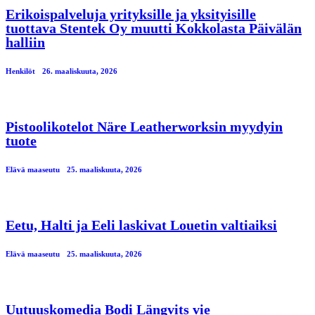
Erikoispalveluja yrityksille ja yksityisille
tuottava Stentek Oy muutti Kokkolasta Päivälän
halliin
Henkilöt
26. maaliskuuta, 2026
Pistoolikotelot Näre Leatherworksin myydyin
tuote
Elävä maaseutu
25. maaliskuuta, 2026
Eetu, Halti ja Eeli laskivat Louetin valtiaiksi
Elävä maaseutu
25. maaliskuuta, 2026
Uutuuskomedia Bodi Längvits vie