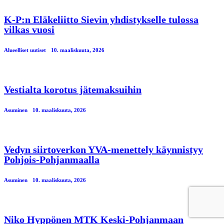
K-P:n Eläkeliitto Sievin yhdistykselle tulossa
vilkas vuosi
Alueelliset uutiset
10. maaliskuuta, 2026
Vestialta korotus jätemaksuihin
Asuminen
10. maaliskuuta, 2026
Vedyn siirtoverkon YVA-menettely käynnistyy
Pohjois-Pohjanmaalla
Asuminen
10. maaliskuuta, 2026
Niko Hyppönen MTK Keski-Pohjanmaan