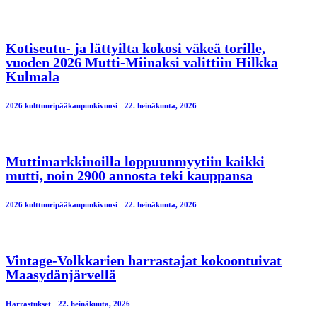
Kotiseutu- ja lättyilta kokosi väkeä torille,
vuoden 2026 Mutti-Miinaksi valittiin Hilkka
Kulmala
2026 kulttuuripääkaupunkivuosi
22. heinäkuuta, 2026
Muttimarkkinoilla loppuunmyytiin kaikki
mutti, noin 2900 annosta teki kauppansa
2026 kulttuuripääkaupunkivuosi
22. heinäkuuta, 2026
Vintage-Volkkarien harrastajat kokoontuivat
Maasydänjärvellä
Harrastukset
22. heinäkuuta, 2026