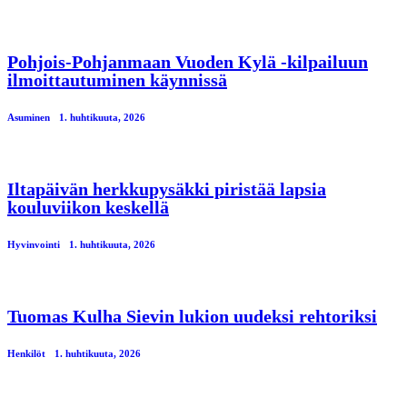
Pohjois-Pohjanmaan Vuoden Kylä -kilpailuun
ilmoittautuminen käynnissä
Asuminen
1. huhtikuuta, 2026
Iltapäivän herkkupysäkki piristää lapsia
kouluviikon keskellä
Hyvinvointi
1. huhtikuuta, 2026
Tuomas Kulha Sievin lukion uudeksi rehtoriksi
Henkilöt
1. huhtikuuta, 2026