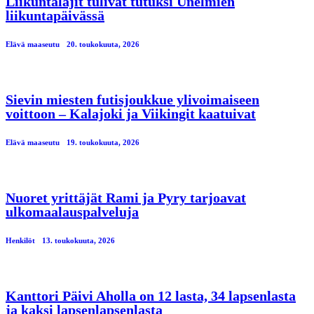
Liikuntalajit tulivat tutuksi Unelmien
liikuntapäivässä
Elävä maaseutu
20. toukokuuta, 2026
Sievin miesten futisjoukkue ylivoimaiseen
voittoon – Kalajoki ja Viikingit kaatuivat
Elävä maaseutu
19. toukokuuta, 2026
Nuoret yrittäjät Rami ja Pyry tarjoavat
ulkomaalauspalveluja
Henkilöt
13. toukokuuta, 2026
Kanttori Päivi Aholla on 12 lasta, 34 lapsenlasta
ja kaksi lapsenlapsenlasta