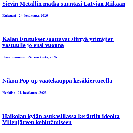
Sievin Metallin matka suuntasi Latvian Riikaan
Kulttuuri
24. kesäkuuta, 2026
Kalan istutukset saattavat siirtyä yrittäjien
vastuulle jo ensi vuonna
Elävä maaseutu
24. kesäkuuta, 2026
Nikon Pop-up vaatekauppa kesäkiertueella
Henkilöt
24. kesäkuuta, 2026
Haikolan kylän asukasillassa kerättiin ideoita
Villenjärven kehittämiseen