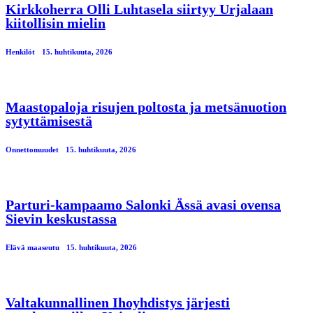
Kirkkoherra Olli Luhtasela siirtyy Urjalaan
kiitollisin mielin
Henkilöt
15. huhtikuuta, 2026
Maastopaloja risujen poltosta ja metsänuotion
sytyttämisestä
Onnettomuudet
15. huhtikuuta, 2026
Parturi-kampaamo Salonki Ässä avasi ovensa
Sievin keskustassa
Elävä maaseutu
15. huhtikuuta, 2026
Valtakunnallinen Ihoyhdistys järjesti