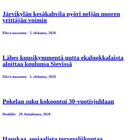
Järvikylän kesäkahvila pyöri neljän nuoren
yrittäjän voimin
Elävä maaseutu
5. elokuuta, 2026
Lähes kuusikymmentä uutta ekaluokkalaista
aloittaa koulunsa Sievissä
Elävä maaseutu
5. elokuuta, 2026
Pokelan suku kokoontui 30-vuotisjuhlaan
Henkilöt
29. heinäkuuta, 2026
Hauskaa, sosiaalista terveysliikuntaa