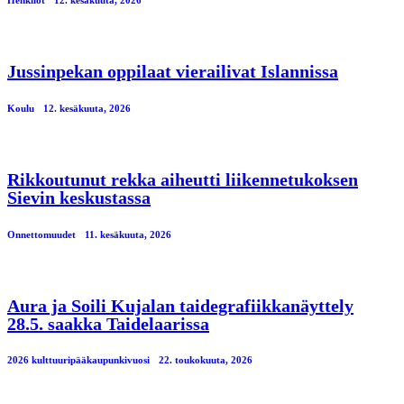
Jussinpekan oppilaat vierailivat Islannissa
Koulu
12. kesäkuuta, 2026
Rikkoutunut rekka aiheutti liikennetukoksen
Sievin keskustassa
Onnettomuudet
11. kesäkuuta, 2026
Aura ja Soili Kujalan taidegrafiikkanäyttely
28.5. saakka Taidelaarissa
2026 kulttuuripääkaupunkivuosi
22. toukokuuta, 2026