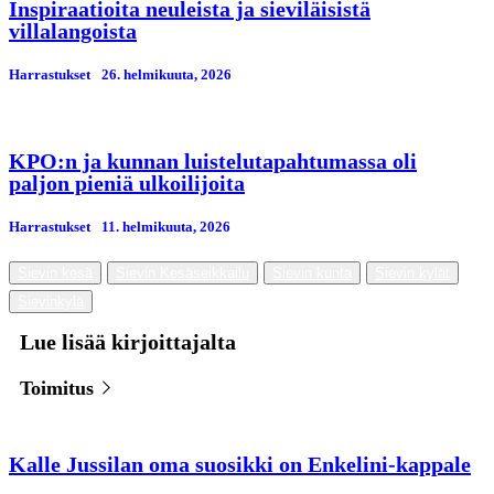
Inspiraatioita neuleista ja sieviläisistä
villalangoista
Harrastukset
26. helmikuuta, 2026
KPO:n ja kunnan luistelutapahtumassa oli
paljon pieniä ulkoilijoita
Harrastukset
11. helmikuuta, 2026
Sievin kesä
Sievin Kesäseikkailu
Sievin kunta
Sievin kylät
Sievinkylä
Lue lisää kirjoittajalta
Toimitus
Kalle Jussilan oma suosikki on Enkelini-kappale