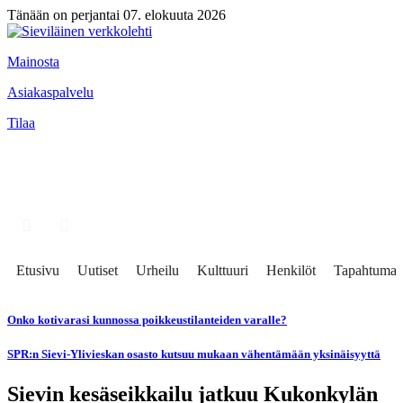
Tänään on perjantai 07. elokuuta 2026
Mainosta
Asiakaspalvelu
Tilaa
Etusivu
Uutiset
Urheilu
Kulttuuri
Henkilöt
Tapahtumat
Onko kotivarasi kunnossa poikkeustilanteiden varalle?
SPR:n Sievi-Ylivieskan osasto kutsuu mukaan vähentämään yksinäisyyttä
Sievin kesäseikkailu jatkuu Kukonkylän