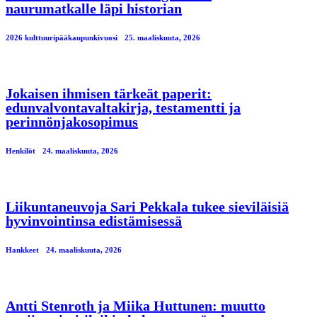
naurumatkalle läpi historian
2026 kulttuuripääkaupunkivuosi
25. maaliskuuta, 2026
Jokaisen ihmisen tärkeät paperit:
edunvalvontavaltakirja, testamentti ja
perinnönjakosopimus
Henkilöt
24. maaliskuuta, 2026
Liikuntaneuvoja Sari Pekkala tukee sieviläisiä
hyvinvointinsa edistämisessä
Hankkeet
24. maaliskuuta, 2026
Antti Stenroth ja Miika Huttunen: muutto