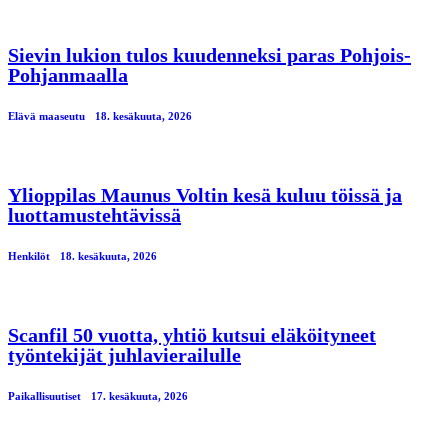
Sievin lukion tulos kuudenneksi paras Pohjois-
Pohjanmaalla
Elävä maaseutu
18. kesäkuuta, 2026
Ylioppilas Maunus Voltin kesä kuluu töissä ja
luottamustehtävissä
Henkilöt
18. kesäkuuta, 2026
Scanfil 50 vuotta, yhtiö kutsui eläköityneet
työntekijät juhlavierailulle
Paikallisuutiset
17. kesäkuuta, 2026