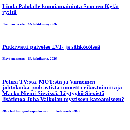
Linda Palolalle kunniamaininta Suomen Kylät
ry:ltä
Elävä maaseutu
22. huhtikuuta, 2026
Putkiwatti palvelee LVI- ja sähkötöissä
Elävä maaseutu
15. huhtikuuta, 2026
Poliisi TV:stä, MOT:sta ja Viimeinen
johtolanka-podcastista tunnettu rikostoimittaja
Marko Niemi Sievissä. Löytyykö Sievistä
lisätietoa Juha Valkolan mystiseen katoamiseen?
2026 kulttuuripääkaupunkivuosi
15. huhtikuuta, 2026