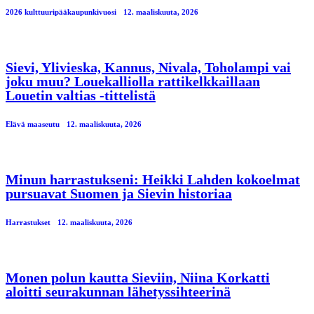
2026 kulttuuripääkaupunkivuosi
12. maaliskuuta, 2026
Sievi, Ylivieska, Kannus, Nivala, Toholampi vai
joku muu? Louekalliolla rattikelkkaillaan
Louetin valtias -tittelistä
Elävä maaseutu
12. maaliskuuta, 2026
Minun harrastukseni: Heikki Lahden kokoelmat
pursuavat Suomen ja Sievin historiaa
Harrastukset
12. maaliskuuta, 2026
Monen polun kautta Sieviin, Niina Korkatti
aloitti seurakunnan lähetyssihteerinä