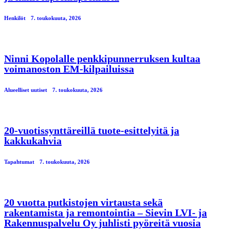
Henkilöt
7. toukokuuta, 2026
Ninni Kopolalle penkkipunnerruksen kultaa
voimanoston EM-kilpailuissa
Alueelliset uutiset
7. toukokuuta, 2026
20-vuotissynttäreillä tuote-esittelyitä ja
kakkukahvia
Tapahtumat
7. toukokuuta, 2026
20 vuotta putkistojen virtausta sekä
rakentamista ja remontointia – Sievin LVI- ja
Rakennuspalvelu Oy juhlisti pyöreitä vuosia