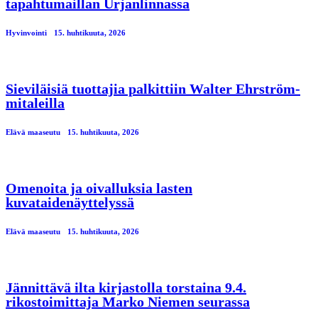
tapahtumaillan Urjanlinnassa
Hyvinvointi
15. huhtikuuta, 2026
Sieviläisiä tuottajia palkittiin Walter Ehrström-
mitaleilla
Elävä maaseutu
15. huhtikuuta, 2026
Omenoita ja oivalluksia lasten
kuvataidenäyttelyssä
Elävä maaseutu
15. huhtikuuta, 2026
Jännittävä ilta kirjastolla torstaina 9.4.
rikostoimittaja Marko Niemen seurassa