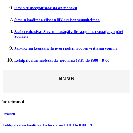
Sievin frisbeegolfradoista on moneksi
Sieviin laaditaan viisaan liikkumisen suunnitelmaa
Saabit valtasivat Sievin – kesäpäiville saapui harrastajia ympäri
Suomen
Järvikylän kesäkahvila pyöri neljän nuoren yrittäjän voimin
Lehtipalvelun huoltokatko torstaina 13.8. klo 8:00 – 9:00
MAINOS
Tuoreimmat
Ilmainen
Lehtipalvelun huoltokatko torstaina 13.8. klo 8:00 – 9:00