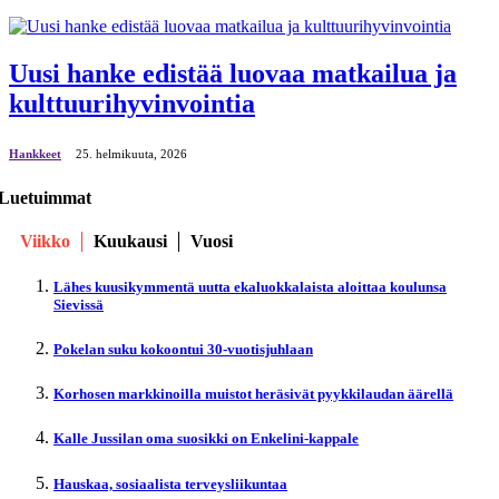
Uusi hanke edistää luovaa matkailua ja
kulttuurihyvinvointia
Hankkeet
25. helmikuuta, 2026
Luetuimmat
Viikko
Kuukausi
Vuosi
Lähes kuusikymmentä uutta ekaluokkalaista aloittaa koulunsa
Sievissä
Pokelan suku kokoontui 30-vuotisjuhlaan
Korhosen markkinoilla muistot heräsivät pyykkilaudan äärellä
Kalle Jussilan oma suosikki on Enkelini-kappale
Hauskaa, sosiaalista terveysliikuntaa