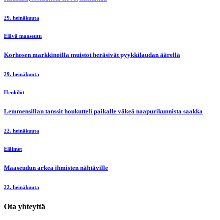
29. heinäkuuta
Elävä maaseutu
Korhosen markkinoilla muistot heräsivät pyykkilaudan äärellä
29. heinäkuuta
Henkilöt
Lemmensillan tanssit houkutteli paikalle väkeä naapurikunnista saakka
22. heinäkuuta
Eläimet
Maaseudun arkea ihmisten nähtäville
22. heinäkuuta
Ota yhteyttä