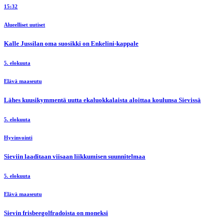
15:32
Alueelliset uutiset
Kalle Jussilan oma suosikki on Enkelini-kappale
5. elokuuta
Elävä maaseutu
Lähes kuusikymmentä uutta ekaluokkalaista aloittaa koulunsa Sievissä
5. elokuuta
Hyvinvointi
Sieviin laaditaan viisaan liikkumisen suunnitelmaa
5. elokuuta
Elävä maaseutu
Sievin frisbeegolfradoista on moneksi