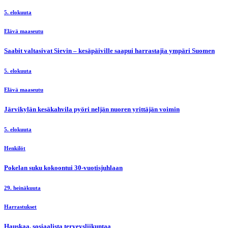
5. elokuuta
Elävä maaseutu
Saabit valtasivat Sievin – kesäpäiville saapui harrastajia ympäri Suomen
5. elokuuta
Elävä maaseutu
Järvikylän kesäkahvila pyöri neljän nuoren yrittäjän voimin
5. elokuuta
Henkilöt
Pokelan suku kokoontui 30-vuotisjuhlaan
29. heinäkuuta
Harrastukset
Hauskaa, sosiaalista terveysliikuntaa