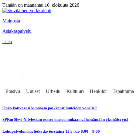
Tänään on maanantai 10. elokuuta 2026
Mainosta
Asiakaspalvelu
Tilaa
Etusivu
Uutiset
Urheilu
Kulttuuri
Henkilöt
Tapahtumat
Onko kotivarasi kunnossa poikkeustilanteiden varalle?
SPR:n Sievi-Ylivieskan osasto kutsuu mukaan vähentämään yksinäisyyttä
Lehtipalvelun huoltokatko torstaina 13.8. klo 8:00 – 9:00