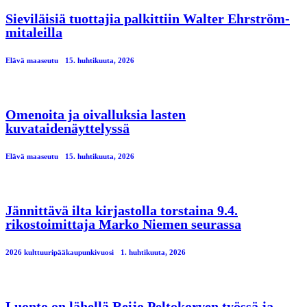
Sieviläisiä tuottajia palkittiin Walter Ehrström-
mitaleilla
Elävä maaseutu
15. huhtikuuta, 2026
Omenoita ja oivalluksia lasten
kuvataidenäyttelyssä
Elävä maaseutu
15. huhtikuuta, 2026
Jännittävä ilta kirjastolla torstaina 9.4.
rikostoimittaja Marko Niemen seurassa
2026 kulttuuripääkaupunkivuosi
1. huhtikuuta, 2026
Luonto on lähellä Reijo Peltokorven työssä ja