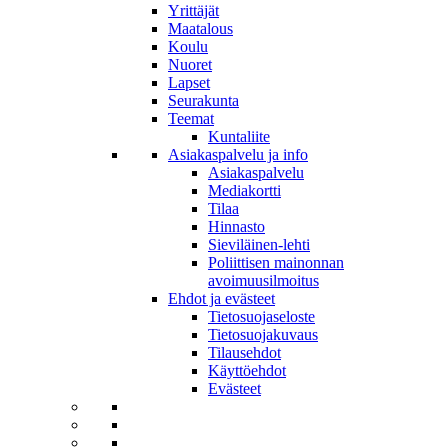
Yrittäjät
Maatalous
Koulu
Nuoret
Lapset
Seurakunta
Teemat
Kuntaliite
Asiakaspalvelu ja info
Asiakaspalvelu
Mediakortti
Tilaa
Hinnasto
Sieviläinen-lehti
Poliittisen mainonnan
avoimuusilmoitus
Ehdot ja evästeet
Tietosuojaseloste
Tietosuojakuvaus
Tilausehdot
Käyttöehdot
Evästeet