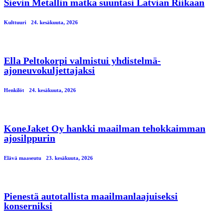
Sievin Metallin matka suuntasi Latvian Riikaan
Kulttuuri
24. kesäkuuta, 2026
Ella Peltokorpi valmistui yhdistelmä-
ajoneuvokuljettajaksi
Henkilöt
24. kesäkuuta, 2026
KoneJaket Oy hankki maailman tehokkaimman
ajosilppurin
Elävä maaseutu
23. kesäkuuta, 2026
Pienestä autotallista maailmanlaajuiseksi
konserniksi