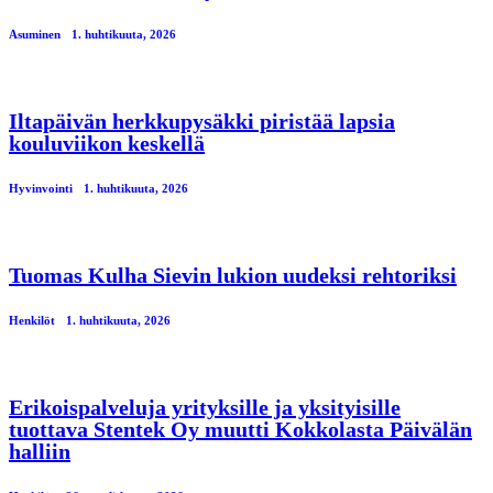
Asuminen
1. huhtikuuta, 2026
Iltapäivän herkkupysäkki piristää lapsia
kouluviikon keskellä
Hyvinvointi
1. huhtikuuta, 2026
Tuomas Kulha Sievin lukion uudeksi rehtoriksi
Henkilöt
1. huhtikuuta, 2026
Erikoispalveluja yrityksille ja yksityisille
tuottava Stentek Oy muutti Kokkolasta Päivälän
halliin