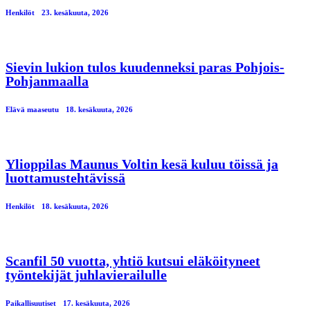
Henkilöt
23. kesäkuuta, 2026
Sievin lukion tulos kuudenneksi paras Pohjois-
Pohjanmaalla
Elävä maaseutu
18. kesäkuuta, 2026
Ylioppilas Maunus Voltin kesä kuluu töissä ja
luottamustehtävissä
Henkilöt
18. kesäkuuta, 2026
Scanfil 50 vuotta, yhtiö kutsui eläköityneet
työntekijät juhlavierailulle
Paikallisuutiset
17. kesäkuuta, 2026