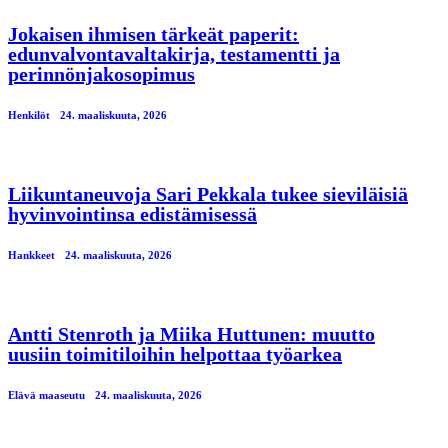
Jokaisen ihmisen tärkeät paperit:
edunvalvontavaltakirja, testamentti ja
perinnönjakosopimus
Henkilöt
24. maaliskuuta, 2026
Liikuntaneuvoja Sari Pekkala tukee sieviläisiä
hyvinvointinsa edistämisessä
Hankkeet
24. maaliskuuta, 2026
Antti Stenroth ja Miika Huttunen: muutto
uusiin toimitiloihin helpottaa työarkea
Elävä maaseutu
24. maaliskuuta, 2026