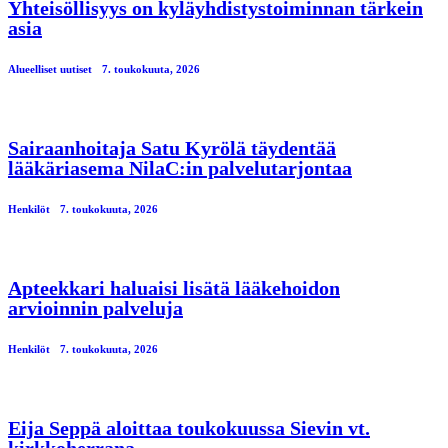
Yhteisöllisyys on kyläyhdistystoiminnan tärkein
asia
Alueelliset uutiset
7. toukokuuta, 2026
Sairaanhoitaja Satu Kyrölä täydentää
lääkäriasema NilaC:in palvelutarjontaa
Henkilöt
7. toukokuuta, 2026
Apteekkari haluaisi lisätä lääkehoidon
arvioinnin palveluja
Henkilöt
7. toukokuuta, 2026
Eija Seppä aloittaa toukokuussa Sievin vt.
kirkkoherrana