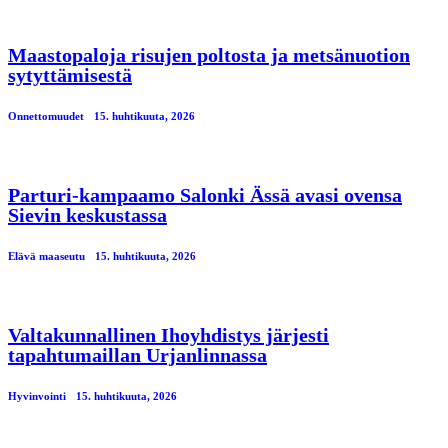
Maastopaloja risujen poltosta ja metsänuotion
sytyttämisestä
Onnettomuudet
15. huhtikuuta, 2026
Parturi-kampaamo Salonki Ässä avasi ovensa
Sievin keskustassa
Elävä maaseutu
15. huhtikuuta, 2026
Valtakunnallinen Ihoyhdistys järjesti
tapahtumaillan Urjanlinnassa
Hyvinvointi
15. huhtikuuta, 2026