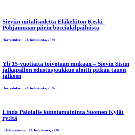
Sieviin mitalisadetta Eläkeliiton Keski-
Pohjanmaan piirin bocciakilpailuista
Harrastukset
23. huhtikuuta, 2026
Yli 15-vuotiaita toivotaan mukaan – Sievin Sisun
jalkapallon edustusjoukkue aloitti pitkän tauon
jälkeen
Harrastukset
23. huhtikuuta, 2026
Linda Palolalle kunniamaininta Suomen Kylät
ry:ltä
Elävä maaseutu
22. huhtikuuta, 2026