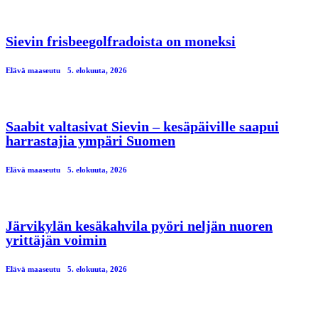
Sievin frisbeegolfradoista on moneksi
Elävä maaseutu
5. elokuuta, 2026
Saabit valtasivat Sievin – kesäpäiville saapui
harrastajia ympäri Suomen
Elävä maaseutu
5. elokuuta, 2026
Järvikylän kesäkahvila pyöri neljän nuoren
yrittäjän voimin
Elävä maaseutu
5. elokuuta, 2026