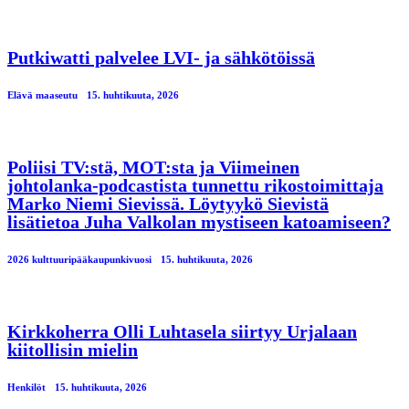
Putkiwatti palvelee LVI- ja sähkötöissä
Elävä maaseutu
15. huhtikuuta, 2026
Poliisi TV:stä, MOT:sta ja Viimeinen
johtolanka-podcastista tunnettu rikostoimittaja
Marko Niemi Sievissä. Löytyykö Sievistä
lisätietoa Juha Valkolan mystiseen katoamiseen?
2026 kulttuuripääkaupunkivuosi
15. huhtikuuta, 2026
Kirkkoherra Olli Luhtasela siirtyy Urjalaan
kiitollisin mielin
Henkilöt
15. huhtikuuta, 2026