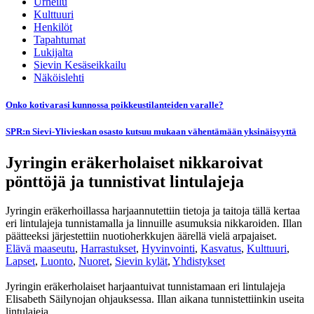
Urheilu
Kulttuuri
Henkilöt
Tapahtumat
Lukijalta
Sievin Kesäseikkailu
Näköislehti
Onko kotivarasi kunnossa poikkeustilanteiden varalle?
SPR:n Sievi-Ylivieskan osasto kutsuu mukaan vähentämään yksinäisyyttä
Jyringin eräkerholaiset nikkaroivat
pönttöjä ja tunnistivat lintulajeja
Jyringin eräkerhoillassa harjaannutettiin tietoja ja taitoja tällä kertaa
eri lintulajeja tunnistamalla ja linnuille asumuksia nikkaroiden. Illan
päätteeksi järjestettiin nuotioherkkujen äärellä vielä arpajaiset.
Elävä maaseutu
,
Harrastukset
,
Hyvinvointi
,
Kasvatus
,
Kulttuuri
,
Lapset
,
Luonto
,
Nuoret
,
Sievin kylät
,
Yhdistykset
Jyringin eräkerholaiset harjaantuivat tunnistamaan eri lintulajeja
Elisabeth Säilynojan ohjauksessa. Illan aikana tunnistettiinkin useita
lintulajeja.