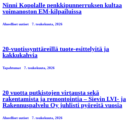
Ninni Kopolalle penkkipunnerruksen kultaa
voimanoston EM-kilpailuissa
Alueelliset uutiset
7. toukokuuta, 2026
20-vuotissynttäreillä tuote-esittelyitä ja
kakkukahvia
Tapahtumat
7. toukokuuta, 2026
20 vuotta putkistojen virtausta sekä
rakentamista ja remontointia – Sievin LVI- ja
Rakennuspalvelu Oy juhlisti pyöreitä vuosia
Alueelliset uutiset
7. toukokuuta, 2026