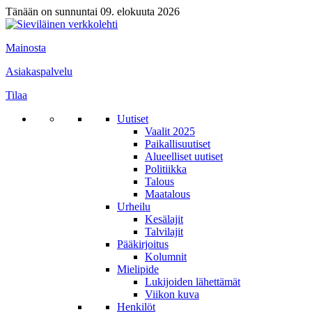
Tänään on sunnuntai 09. elokuuta 2026
Mainosta
Asiakaspalvelu
Tilaa
Uutiset
Vaalit 2025
Paikallisuutiset
Alueelliset uutiset
Politiikka
Talous
Maatalous
Urheilu
Kesälajit
Talvilajit
Pääkirjoitus
Kolumnit
Mielipide
Lukijoiden lähettämät
Viikon kuva
Henkilöt