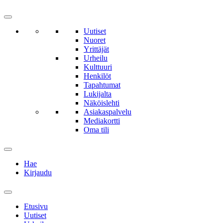
Uutiset
Nuoret
Yrittäjät
Urheilu
Kulttuuri
Henkilöt
Tapahtumat
Lukijalta
Näköislehti
Asiakaspalvelu
Mediakortti
Oma tili
Hae
Kirjaudu
Etusivu
Uutiset