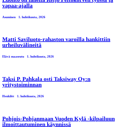
vapaa-ajalla
Asuminen
1. huhtikuuta, 2026
Matti Saviluoto-rahaston varoilla hankittiin
urheiluvälineitä
Elävä maaseutu
1. huhtikuuta, 2026
Taksi P. Pahkala osti Taksiway Oy:n
yritystoiminnan
Henkilöt
1. huhtikuuta, 2026
Pohjois-Pohjanmaan Vuoden Kylä -kilpailuun
ilmoittautuminen käynnissä