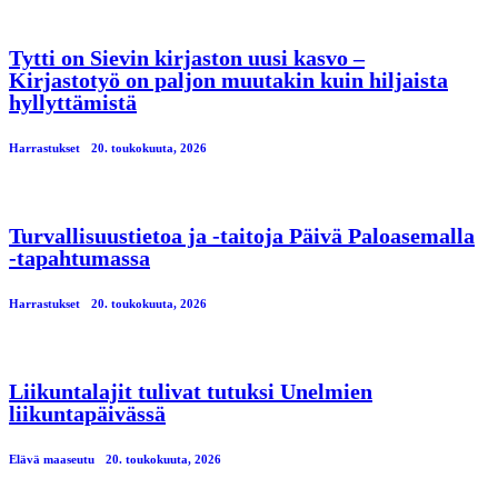
Tytti on Sievin kirjaston uusi kasvo –
Kirjastotyö on paljon muutakin kuin hiljaista
hyllyttämistä
Harrastukset
20. toukokuuta, 2026
Turvallisuustietoa ja -taitoja Päivä Paloasemalla
-tapahtumassa
Harrastukset
20. toukokuuta, 2026
Liikuntalajit tulivat tutuksi Unelmien
liikuntapäivässä
Elävä maaseutu
20. toukokuuta, 2026