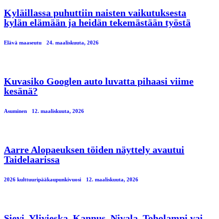
Kyläillassa puhuttiin naisten vaikutuksesta
kylän elämään ja heidän tekemästään työstä
Elävä maaseutu
24. maaliskuuta, 2026
Kuvasiko Googlen auto luvatta pihaasi viime
kesänä?
Asuminen
12. maaliskuuta, 2026
Aarre Alopaeuksen töiden näyttely avautui
Taidelaarissa
2026 kulttuuripääkaupunkivuosi
12. maaliskuuta, 2026
Sievi, Ylivieska, Kannus, Nivala, Toholampi vai