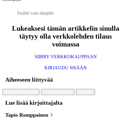
Sisältö vain tilaajille
Lukeaksesi tämän artikkelin sinulla
täytyy olla verkkolehden tilaus
voimassa
SIIRRY VERKKOKAUPPAAN
KIRJAUDU SISÄÄN
Aiheeseen liittyvää
Elisabeth Säilynoja
Jyringin eräkerho
kerhoilta
Lue lisää kirjoittajalta
Tapio Romppainen