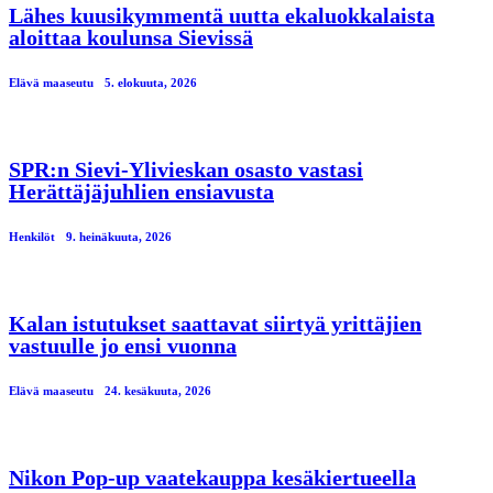
Lähes kuusikymmentä uutta ekaluokkalaista
aloittaa koulunsa Sievissä
Elävä maaseutu
5. elokuuta, 2026
SPR:n Sievi-Ylivieskan osasto vastasi
Herättäjäjuhlien ensiavusta
Henkilöt
9. heinäkuuta, 2026
Kalan istutukset saattavat siirtyä yrittäjien
vastuulle jo ensi vuonna
Elävä maaseutu
24. kesäkuuta, 2026
Nikon Pop-up vaatekauppa kesäkiertueella