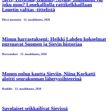
joku muu? Louekalliolla rattikelkkaillaan
Louetin valtias -tittelistä
Elävä maaseutu
12. maaliskuuta, 2026
Minun harrastukseni: Heikki Lahden kokoelmat
pursuavat Suomen ja Sievin historiaa
Harrastukset
12. maaliskuuta, 2026
Monen polun kautta Sieviin, Niina Korkatti
aloitti seurakunnan lähetyssihteerinä
Henkilöt
12. maaliskuuta, 2026
Savolaiset seikkailivat Sievissä