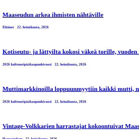
Maaseudun arkea ihmisten nähtäville
Eläimet
22. heinäkuuta, 2026
Kotiseutu- ja lättyilta kokosi väkeä torille, vuod
2026 kulttuuripääkaupunkivuosi
22. heinäkuuta, 2026
Muttimarkkinoilla loppuunmyytiin kaikki mutti, n
2026 kulttuuripääkaupunkivuosi
22. heinäkuuta, 2026
Vintage-Volkkarien harrastajat kokoontuivat Maa
Harrastukset
22. heinäkuuta, 2026