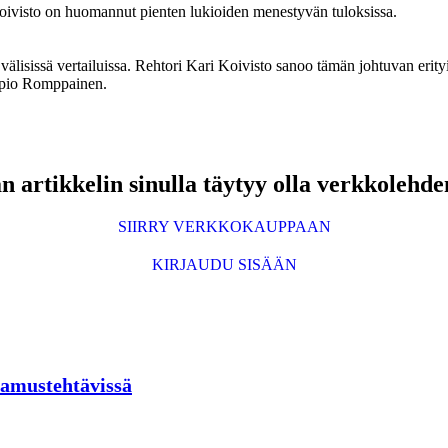
 Koivisto on huomannut pienten lukioiden menestyvän tuloksissa.
 välisissä vertailuissa. Rehtori Kari Koivisto sanoo tämän johtuvan erityi
Tapio Romppainen.
 artikkelin sinulla täytyy olla verkkolehde
SIIRRY VERKKOKAUPPAAN
KIRJAUDU SISÄÄN
tamustehtävissä