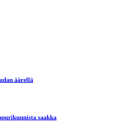
udan äärellä
aapurikunnista saakka