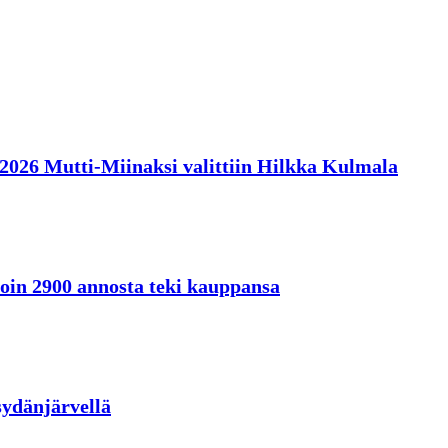
en 2026 Mutti-Miinaksi valittiin Hilkka Kulmala
oin 2900 annosta teki kauppansa
sydänjärvellä