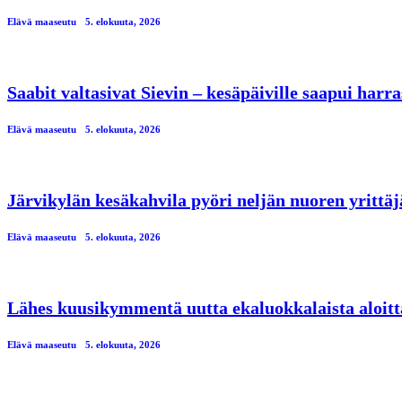
Elävä maaseutu
5. elokuuta, 2026
Saabit valtasivat Sievin – kesäpäiville saapui har
Elävä maaseutu
5. elokuuta, 2026
Järvikylän kesäkahvila pyöri neljän nuoren yrittä
Elävä maaseutu
5. elokuuta, 2026
Lähes kuusikymmentä uutta ekaluokkalaista aloitt
Elävä maaseutu
5. elokuuta, 2026