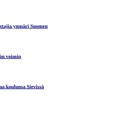
rastajia ympäri Suomen
jän voimin
aa koulunsa Sievissä