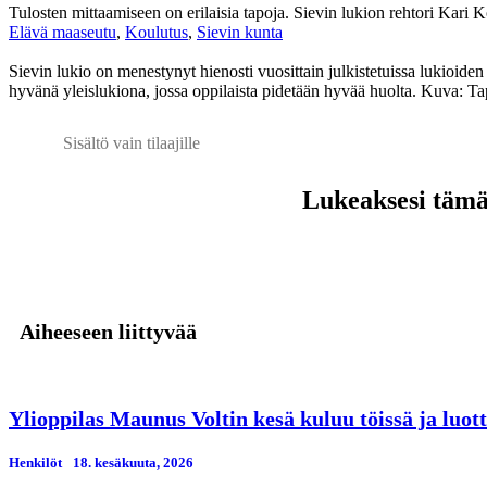
Tulosten mittaamiseen on erilaisia tapoja. Sievin lukion rehtori Kari
Elävä maaseutu
,
Koulutus
,
Sievin kunta
Sievin lukio on menestynyt hienosti vuosittain julkistetuissa lukioiden
hyvänä yleislukiona, jossa oppilaista pidetään hyvää huolta. Kuva: 
Sisältö vain tilaajille
Lukeaksesi tämän
Aiheeseen liittyvää
Ylioppilas Maunus Voltin kesä kuluu töissä ja luot
Henkilöt
18. kesäkuuta, 2026