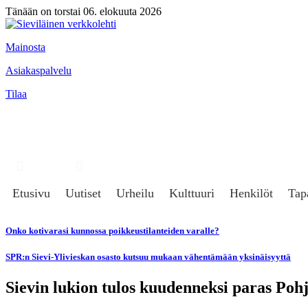
Tänään on torstai 06. elokuuta 2026
Mainosta
Asiakaspalvelu
Tilaa
Hae
Kirjaudu
Etusivu
Uutiset
Urheilu
Kulttuuri
Henkilöt
Tap
Onko kotivarasi kunnossa poikkeustilanteiden varalle?
SPR:n Sievi-Ylivieskan osasto kutsuu mukaan vähentämään yksinäisyyttä
Sievin lukion tulos kuudenneksi paras Poh