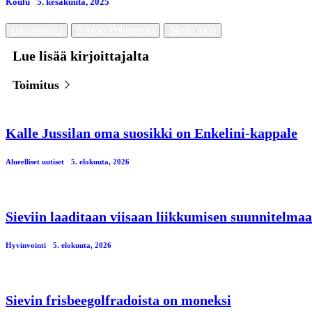
Koulu
5. kesäkuuta, 2025
Lukiovertailu
Pohjois-Pohjanmaa
Sievin lukio
Lue lisää kirjoittajalta
Toimitus
Kalle Jussilan oma suosikki on Enkelini-kappale
Alueelliset uutiset
5. elokuuta, 2026
Sieviin laaditaan viisaan liikkumisen suunnitelmaa
Hyvinvointi
5. elokuuta, 2026
Sievin frisbeegolfradoista on moneksi