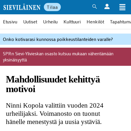
Tilaa
Etusivu
Uutiset
Urheilu
Kulttuuri
Henkilöt
Tapahtum
Onko kotivarasi kunnossa poikkeustilanteiden varalle?
SPR:n Sievi-Ylivieskan osasto kutsuu mukaan vähentämään
yksinäisyyttä
Mahdollisuudet kehittyä
motivoi
Ninni Kopola valittiin vuoden 2024
urheilijaksi. Voimanosto on tuonut
hänelle menestystä ja uusia ystäviä.