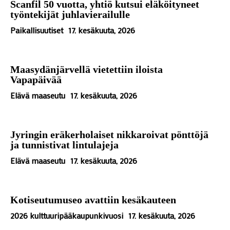
Scanfil 50 vuotta, yhtiö kutsui eläköityneet
työntekijät juhlavierailulle
Paikallisuutiset
17. kesäkuuta, 2026
Maasydänjärvellä vietettiin iloista
Vapapäivää
Elävä maaseutu
17. kesäkuuta, 2026
Jyringin eräkerholaiset nikkaroivat pönttöjä
ja tunnistivat lintulajeja
Elävä maaseutu
17. kesäkuuta, 2026
Kotiseutumuseo avattiin kesäkauteen
2026 kulttuuripääkaupunkivuosi
17. kesäkuuta, 2026