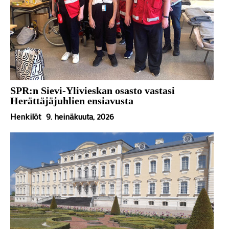
SPR:n Sievi-Ylivieskan osasto vastasi
Herättäjäjuhlien ensiavusta
Henkilöt
9. heinäkuuta, 2026