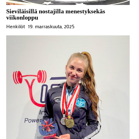
Sieviläisillä nostajilla menestyksekäs
viikonloppu
Henkilöt
19. marraskuuta, 2025