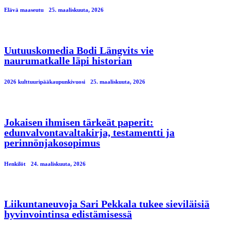
Elävä maaseutu
25. maaliskuuta, 2026
Uutuuskomedia Bodi Längvits vie
naurumatkalle läpi historian
2026 kulttuuripääkaupunkivuosi
25. maaliskuuta, 2026
Jokaisen ihmisen tärkeät paperit:
edunvalvontavaltakirja, testamentti ja
perinnönjakosopimus
Henkilöt
24. maaliskuuta, 2026
Liikuntaneuvoja Sari Pekkala tukee sieviläisiä
hyvinvointinsa edistämisessä