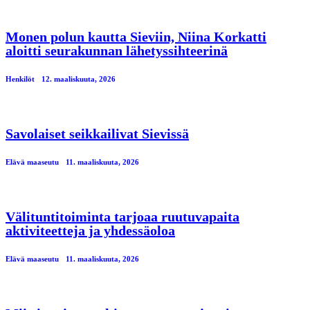
Monen polun kautta Sieviin, Niina Korkatti
aloitti seurakunnan lähetyssihteerinä
Henkilöt
12. maaliskuuta, 2026
Savolaiset seikkailivat Sievissä
Elävä maaseutu
11. maaliskuuta, 2026
Välituntitoiminta tarjoaa ruutuvapaita
aktiviteetteja ja yhdessäoloa
Elävä maaseutu
11. maaliskuuta, 2026