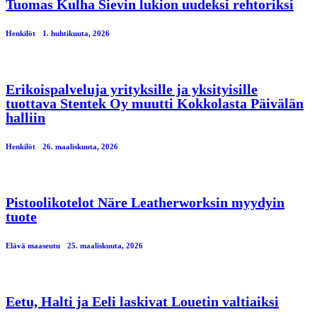
Tuomas Kulha Sievin lukion uudeksi rehtoriksi
Henkilöt
1. huhtikuuta, 2026
Erikoispalveluja yrityksille ja yksityisille
tuottava Stentek Oy muutti Kokkolasta Päivälän
halliin
Henkilöt
26. maaliskuuta, 2026
Pistoolikotelot Näre Leatherworksin myydyin
tuote
Elävä maaseutu
25. maaliskuuta, 2026
Eetu, Halti ja Eeli laskivat Louetin valtiaiksi