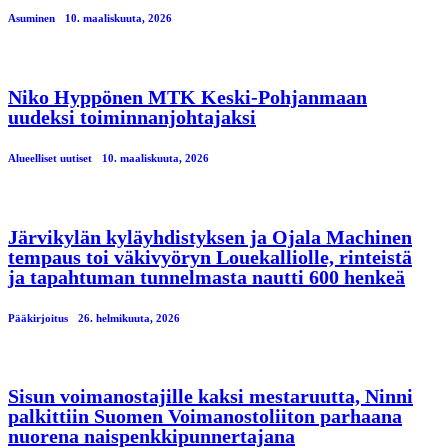
Asuminen
10. maaliskuuta, 2026
Niko Hyppönen MTK Keski-Pohjanmaan
uudeksi toiminnanjohtajaksi
Alueelliset uutiset
10. maaliskuuta, 2026
Järvikylän kyläyhdistyksen ja Ojala Machinen
tempaus toi väkivyöryn Louekalliolle, rinteistä
ja tapahtuman tunnelmasta nautti 600 henkeä
Pääkirjoitus
26. helmikuuta, 2026
Sisun voimanostajille kaksi mestaruutta, Ninni
palkittiin Suomen Voimanostoliiton parhaana
nuorena naispenkkipunnertajana