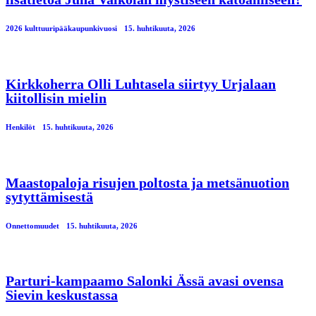
2026 kulttuuripääkaupunkivuosi
15. huhtikuuta, 2026
Kirkkoherra Olli Luhtasela siirtyy Urjalaan
kiitollisin mielin
Henkilöt
15. huhtikuuta, 2026
Maastopaloja risujen poltosta ja metsänuotion
sytyttämisestä
Onnettomuudet
15. huhtikuuta, 2026
Parturi-kampaamo Salonki Ässä avasi ovensa
Sievin keskustassa