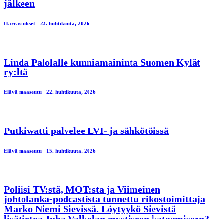
jälkeen
Harrastukset
23. huhtikuuta, 2026
Linda Palolalle kunniamaininta Suomen Kylät
ry:ltä
Elävä maaseutu
22. huhtikuuta, 2026
Putkiwatti palvelee LVI- ja sähkötöissä
Elävä maaseutu
15. huhtikuuta, 2026
Poliisi TV:stä, MOT:sta ja Viimeinen
johtolanka-podcastista tunnettu rikostoimittaja
Marko Niemi Sievissä. Löytyykö Sievistä
lisätietoa Juha Valkolan mystiseen katoamiseen?