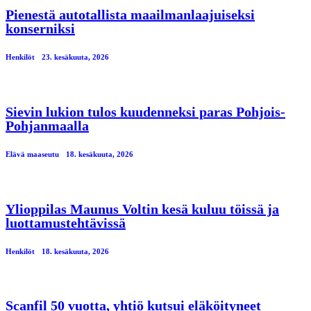
Pienestä autotallista maailmanlaajuiseksi
konserniksi
Henkilöt
23. kesäkuuta, 2026
Sievin lukion tulos kuudenneksi paras Pohjois-
Pohjanmaalla
Elävä maaseutu
18. kesäkuuta, 2026
Ylioppilas Maunus Voltin kesä kuluu töissä ja
luottamustehtävissä
Henkilöt
18. kesäkuuta, 2026
Scanfil 50 vuotta, yhtiö kutsui eläköityneet