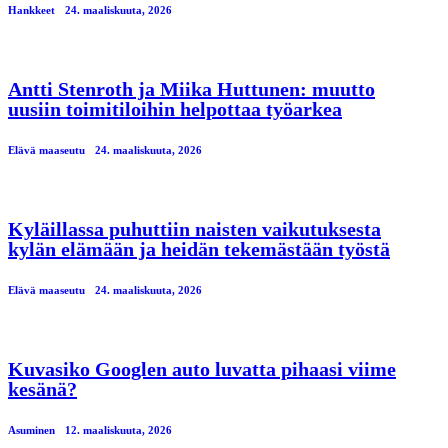
Hankkeet
24. maaliskuuta, 2026
Antti Stenroth ja Miika Huttunen: muutto
uusiin toimitiloihin helpottaa työarkea
Elävä maaseutu
24. maaliskuuta, 2026
Kyläillassa puhuttiin naisten vaikutuksesta
kylän elämään ja heidän tekemästään työstä
Elävä maaseutu
24. maaliskuuta, 2026
Kuvasiko Googlen auto luvatta pihaasi viime
kesänä?
Asuminen
12. maaliskuuta, 2026