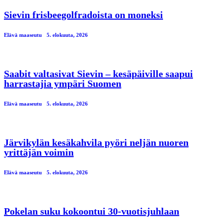
Sievin frisbeegolfradoista on moneksi
Elävä maaseutu
5. elokuuta, 2026
Saabit valtasivat Sievin – kesäpäiville saapui
harrastajia ympäri Suomen
Elävä maaseutu
5. elokuuta, 2026
Järvikylän kesäkahvila pyöri neljän nuoren
yrittäjän voimin
Elävä maaseutu
5. elokuuta, 2026
Pokelan suku kokoontui 30-vuotisjuhlaan