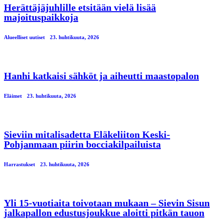
Herättäjäjuhlille etsitään vielä lisää
majoituspaikkoja
Alueelliset uutiset
23. huhtikuuta, 2026
Hanhi katkaisi sähköt ja aiheutti maastopalon
Eläimet
23. huhtikuuta, 2026
Sieviin mitalisadetta Eläkeliiton Keski-
Pohjanmaan piirin bocciakilpailuista
Harrastukset
23. huhtikuuta, 2026
Yli 15-vuotiaita toivotaan mukaan – Sievin Sisun
jalkapallon edustusjoukkue aloitti pitkän tauon