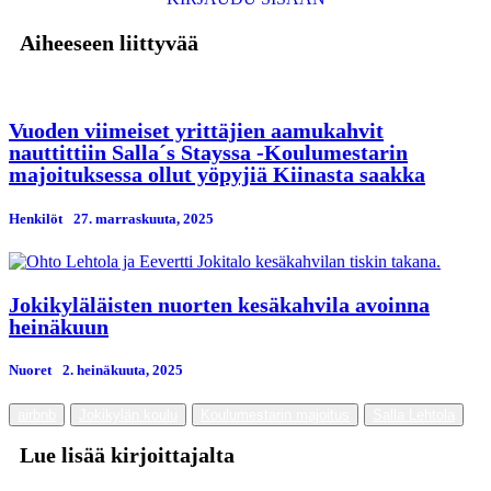
Aiheeseen liittyvää
Vuoden viimeiset yrittäjien aamukahvit
nauttittiin Salla´s Stayssa -Koulumestarin
majoituksessa ollut yöpyjiä Kiinasta saakka
Henkilöt
27. marraskuuta, 2025
Jokikyläläisten nuorten kesäkahvila avoinna
heinäkuun
Nuoret
2. heinäkuuta, 2025
airbnb
Jokikylän koulu
Koulumestarin majoitus
Salla Lehtola
Lue lisää kirjoittajalta