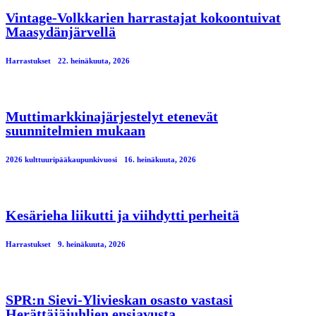
Vintage-Volkkarien harrastajat kokoontuivat
Maasydänjärvellä
Harrastukset
22. heinäkuuta, 2026
Muttimarkkinajärjestelyt etenevät
suunnitelmien mukaan
2026 kulttuuripääkaupunkivuosi
16. heinäkuuta, 2026
Kesärieha liikutti ja viihdytti perheitä
Harrastukset
9. heinäkuuta, 2026
SPR:n Sievi-Ylivieskan osasto vastasi
Herättäjäjuhlien ensiavusta