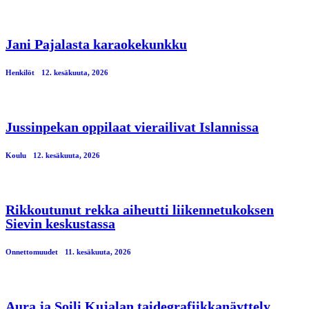
Jani Pajalasta karaokekunkku
Henkilöt
12. kesäkuuta, 2026
Jussinpekan oppilaat vierailivat Islannissa
Koulu
12. kesäkuuta, 2026
Rikkoutunut rekka aiheutti liikennetukoksen
Sievin keskustassa
Onnettomuudet
11. kesäkuuta, 2026
Aura ja Soili Kujalan taidegrafiikkanäyttely