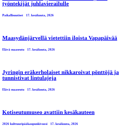
työntekijät juhlavierailulle
Paikallisuutiset
17. kesäkuuta, 2026
Maasydänjärvellä vietettiin iloista Vapapäivää
Elävä maaseutu
17. kesäkuuta, 2026
Jyringin eräkerholaiset nikkaroivat pönttöjä ja
tunnistivat lintulajeja
Elävä maaseutu
17. kesäkuuta, 2026
Kotiseutumuseo avattiin kesäkauteen
2026 kulttuuripääkaupunkivuosi
17. kesäkuuta, 2026