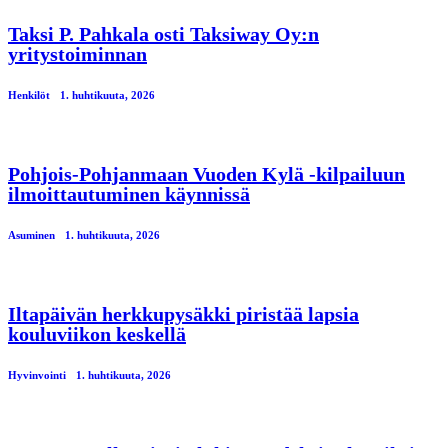
Taksi P. Pahkala osti Taksiway Oy:n
yritystoiminnan
Henkilöt
1. huhtikuuta, 2026
Pohjois-Pohjanmaan Vuoden Kylä -kilpailuun
ilmoittautuminen käynnissä
Asuminen
1. huhtikuuta, 2026
Iltapäivän herkkupysäkki piristää lapsia
kouluviikon keskellä
Hyvinvointi
1. huhtikuuta, 2026