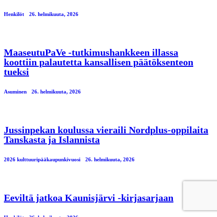
Henkilöt
26. helmikuuta, 2026
MaaseutuPaVe -tutkimushankkeen illassa
koottiin palautetta kansallisen päätöksenteon
tueksi
Asuminen
26. helmikuuta, 2026
Jussinpekan koulussa vieraili Nordplus-oppilaita
Tanskasta ja Islannista
2026 kulttuuripääkaupunkivuosi
26. helmikuuta, 2026
Eeviltä jatkoa Kaunisjärvi -kirjasarjaan