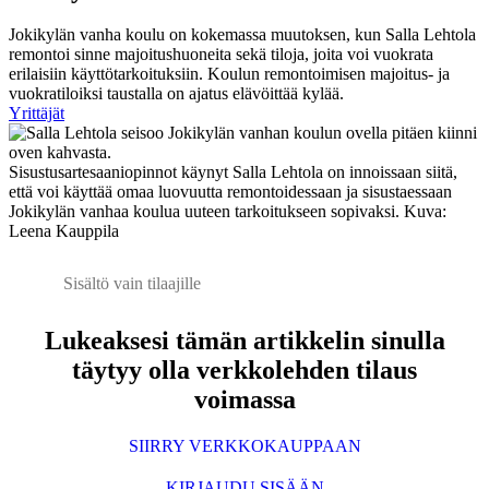
Jokikylän vanha koulu on kokemassa muutoksen, kun Salla Lehtola
remontoi sinne majoitushuoneita sekä tiloja, joita voi vuokrata
erilaisiin käyttötarkoituksiin. Koulun remontoimisen majoitus- ja
vuokratiloiksi taustalla on ajatus elävöittää kylää.
Yrittäjät
Sisustusartesaaniopinnot käynyt Salla Lehtola on innoissaan siitä,
että voi käyttää omaa luovuutta remontoidessaan ja sisustaessaan
Jokikylän vanhaa koulua uuteen tarkoitukseen sopivaksi. Kuva:
Leena Kauppila
Sisältö vain tilaajille
Lukeaksesi tämän artikkelin sinulla
täytyy olla verkkolehden tilaus
voimassa
SIIRRY VERKKOKAUPPAAN
KIRJAUDU SISÄÄN