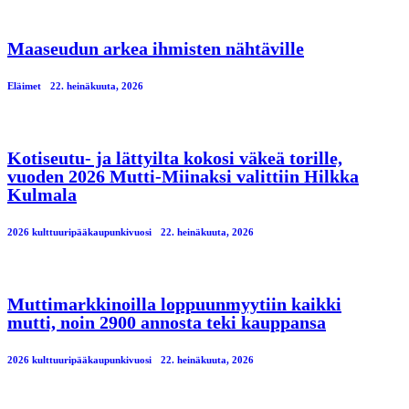
Maaseudun arkea ihmisten nähtäville
Eläimet
22. heinäkuuta, 2026
Kotiseutu- ja lättyilta kokosi väkeä torille,
vuoden 2026 Mutti-Miinaksi valittiin Hilkka
Kulmala
2026 kulttuuripääkaupunkivuosi
22. heinäkuuta, 2026
Muttimarkkinoilla loppuunmyytiin kaikki
mutti, noin 2900 annosta teki kauppansa
2026 kulttuuripääkaupunkivuosi
22. heinäkuuta, 2026