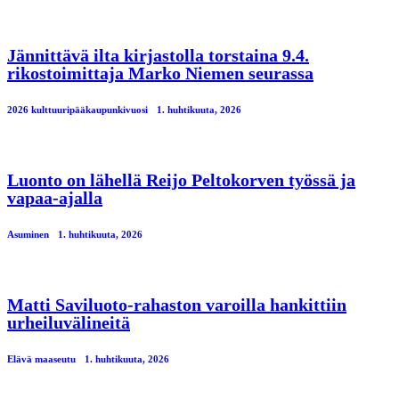
Jännittävä ilta kirjastolla torstaina 9.4.
rikostoimittaja Marko Niemen seurassa
2026 kulttuuripääkaupunkivuosi
1. huhtikuuta, 2026
Luonto on lähellä Reijo Peltokorven työssä ja
vapaa-ajalla
Asuminen
1. huhtikuuta, 2026
Matti Saviluoto-rahaston varoilla hankittiin
urheiluvälineitä
Elävä maaseutu
1. huhtikuuta, 2026