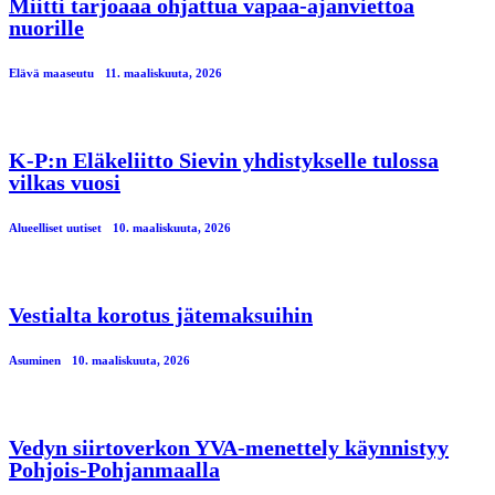
Miitti tarjoaaa ohjattua vapaa-ajanviettoa
nuorille
Elävä maaseutu
11. maaliskuuta, 2026
K-P:n Eläkeliitto Sievin yhdistykselle tulossa
vilkas vuosi
Alueelliset uutiset
10. maaliskuuta, 2026
Vestialta korotus jätemaksuihin
Asuminen
10. maaliskuuta, 2026
Vedyn siirtoverkon YVA-menettely käynnistyy
Pohjois-Pohjanmaalla