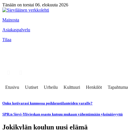
Tänään on torstai 06. elokuuta 2026
Mainosta
Asiakaspalvelu
Tilaa
Etusivu
Uutiset
Urheilu
Kulttuuri
Henkilöt
Tapahtumat
Onko kotivarasi kunnossa poikkeustilanteiden varalle?
SPR:n Sievi-Ylivieskan osasto kutsuu mukaan vähentämään yksinäisyyttä
Jokikylän koulun uusi elämä