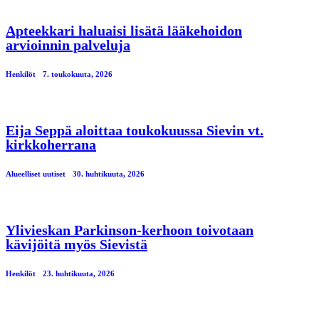
Apteekkari haluaisi lisätä lääkehoidon
arvioinnin palveluja
Henkilöt
7. toukokuuta, 2026
Eija Seppä aloittaa toukokuussa Sievin vt.
kirkkoherrana
Alueelliset uutiset
30. huhtikuuta, 2026
Ylivieskan Parkinson-kerhoon toivotaan
kävijöitä myös Sievistä
Henkilöt
23. huhtikuuta, 2026