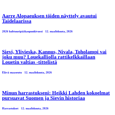
Aarre Alopaeuksen töiden näyttely avautui
Taidelaarissa
2026 kulttuuripääkaupunkivuosi
12. maaliskuuta, 2026
Sievi, Ylivieska, Kannus, Nivala, Toholampi vai
joku muu? Louekalliolla rattikelkkaillaan
Louetin valtias -tittelistä
Elävä maaseutu
12. maaliskuuta, 2026
Minun harrastukseni: Heikki Lahden kokoelmat
pursuavat Suomen ja Sievin historiaa
Harrastukset
12. maaliskuuta, 2026