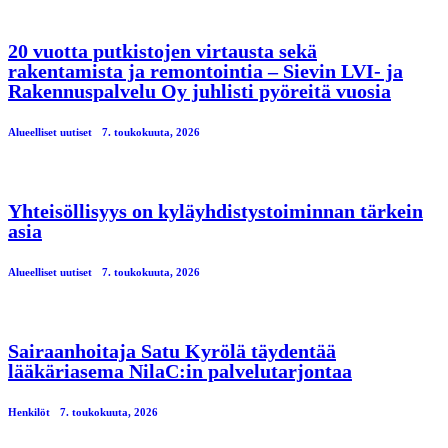
20 vuotta putkistojen virtausta sekä
rakentamista ja remontointia – Sievin LVI- ja
Rakennuspalvelu Oy juhlisti pyöreitä vuosia
Alueelliset uutiset
7. toukokuuta, 2026
Yhteisöllisyys on kyläyhdistystoiminnan tärkein
asia
Alueelliset uutiset
7. toukokuuta, 2026
Sairaanhoitaja Satu Kyrölä täydentää
lääkäriasema NilaC:in palvelutarjontaa
Henkilöt
7. toukokuuta, 2026