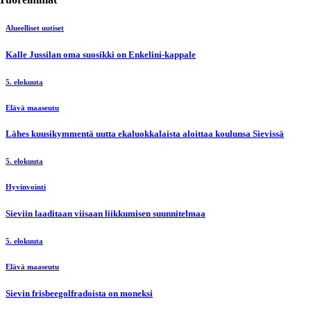
Alueelliset uutiset
Kalle Jussilan oma suosikki on Enkelini-kappale
5. elokuuta
Elävä maaseutu
Lähes kuusikymmentä uutta ekaluokkalaista aloittaa koulunsa Sievissä
5. elokuuta
Hyvinvointi
Sieviin laaditaan viisaan liikkumisen suunnitelmaa
5. elokuuta
Elävä maaseutu
Sievin frisbeegolfradoista on moneksi