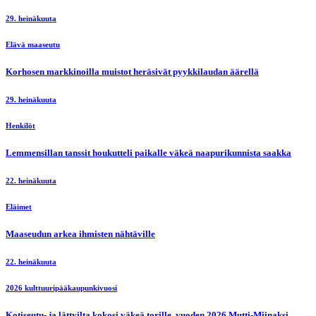
29. heinäkuuta
Elävä maaseutu
Korhosen markkinoilla muistot heräsivät pyykkilaudan äärellä
29. heinäkuuta
Henkilöt
Lemmensillan tanssit houkutteli paikalle väkeä naapurikunnista saakka
22. heinäkuuta
Eläimet
Maaseudun arkea ihmisten nähtäville
22. heinäkuuta
2026 kulttuuripääkaupunkivuosi
Kotiseutu- ja lättyilta kokosi väkeä torille, vuoden 2026 Mutti-Miinaksi