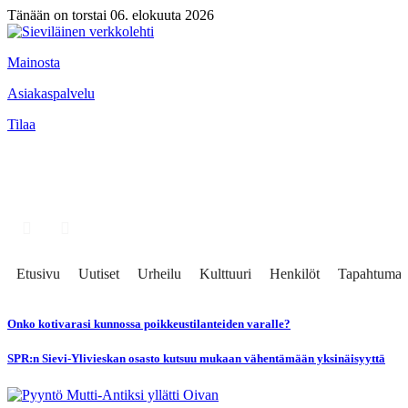
Tänään on torstai 06. elokuuta 2026
Mainosta
Asiakaspalvelu
Tilaa
Etusivu
Uutiset
Urheilu
Kulttuuri
Henkilöt
Tapahtumat
Onko kotivarasi kunnossa poikkeustilanteiden varalle?
SPR:n Sievi-Ylivieskan osasto kutsuu mukaan vähentämään yksinäisyyttä