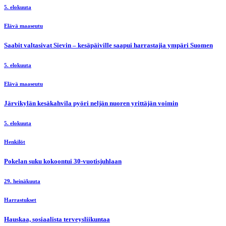
5. elokuuta
Elävä maaseutu
Saabit valtasivat Sievin – kesäpäiville saapui harrastajia ympäri Suomen
5. elokuuta
Elävä maaseutu
Järvikylän kesäkahvila pyöri neljän nuoren yrittäjän voimin
5. elokuuta
Henkilöt
Pokelan suku kokoontui 30-vuotisjuhlaan
29. heinäkuuta
Harrastukset
Hauskaa, sosiaalista terveysliikuntaa