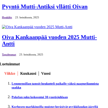
Pyyntö Mutti-Antiksi yllätti Oivan
Henkilöt
23. heinäkuuta, 2025
Oiva Kankaanpää vuoden 2025 Mutti-
Antti
Tapahtumat
23. heinäkuuta, 2025
Luetuimmat
Viikko
Kuukausi
Vuosi
Lemmensillan tanssit houkutteli paikalle väkeä naapurikunnista
saakka
Pokelan suku kokoontui 30-vuotisjuhlaan
Korhosen markkinoilla muistot heräsivät pyykkilaudan äärellä