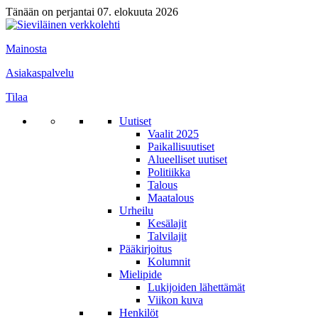
Tänään on perjantai 07. elokuuta 2026
Mainosta
Asiakaspalvelu
Tilaa
Uutiset
Vaalit 2025
Paikallisuutiset
Alueelliset uutiset
Politiikka
Talous
Maatalous
Urheilu
Kesälajit
Talvilajit
Pääkirjoitus
Kolumnit
Mielipide
Lukijoiden lähettämät
Viikon kuva
Henkilöt