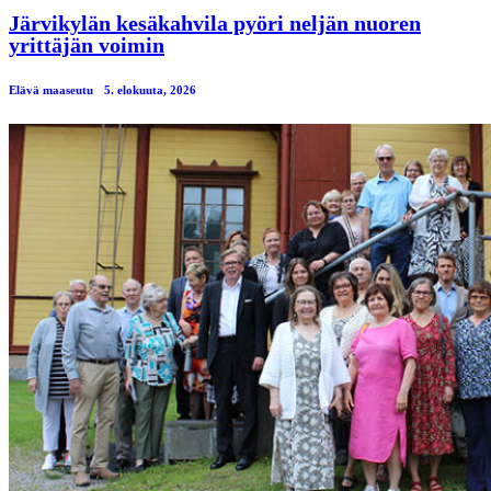
Järvikylän kesäkahvila pyöri neljän nuoren
yrittäjän voimin
Elävä maaseutu
5. elokuuta, 2026