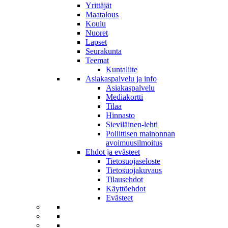
Yrittäjät
Maatalous
Koulu
Nuoret
Lapset
Seurakunta
Teemat
Kuntaliite
Asiakaspalvelu ja info
Asiakaspalvelu
Mediakortti
Tilaa
Hinnasto
Sieviläinen-lehti
Poliittisen mainonnan
avoimuusilmoitus
Ehdot ja evästeet
Tietosuojaseloste
Tietosuojakuvaus
Tilausehdot
Käyttöehdot
Evästeet