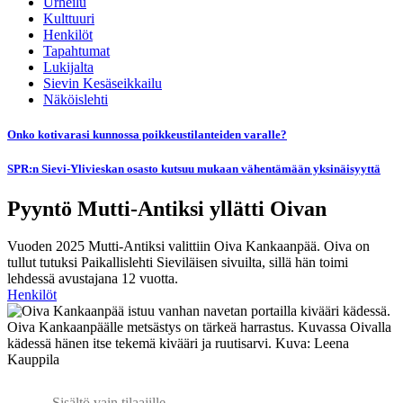
Urheilu
Kulttuuri
Henkilöt
Tapahtumat
Lukijalta
Sievin Kesäseikkailu
Näköislehti
Onko kotivarasi kunnossa poikkeustilanteiden varalle?
SPR:n Sievi-Ylivieskan osasto kutsuu mukaan vähentämään yksinäisyyttä
Pyyntö Mutti-Antiksi yllätti Oivan
Vuoden 2025 Mutti-Antiksi valittiin Oiva Kankaanpää. Oiva on
tullut tutuksi Paikallislehti Sieviläisen sivuilta, sillä hän toimi
lehdessä avustajana 12 vuotta.
Henkilöt
Oiva Kankaanpäälle metsästys on tärkeä harrastus. Kuvassa Oivalla
kädessä hänen itse tekemä kivääri ja ruutisarvi. Kuva: Leena
Kauppila
Sisältö vain tilaajille