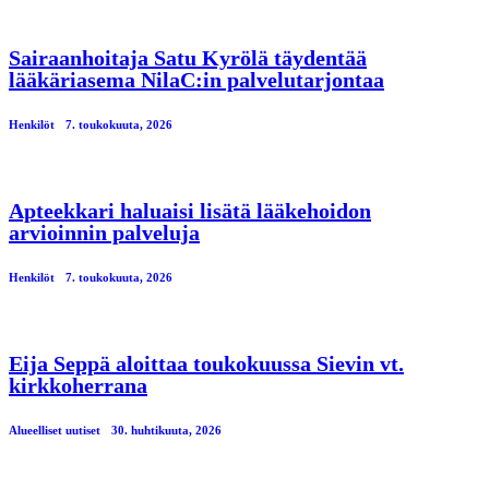
Sairaanhoitaja Satu Kyrölä täydentää
lääkäriasema NilaC:in palvelutarjontaa
Henkilöt
7. toukokuuta, 2026
Apteekkari haluaisi lisätä lääkehoidon
arvioinnin palveluja
Henkilöt
7. toukokuuta, 2026
Eija Seppä aloittaa toukokuussa Sievin vt.
kirkkoherrana
Alueelliset uutiset
30. huhtikuuta, 2026