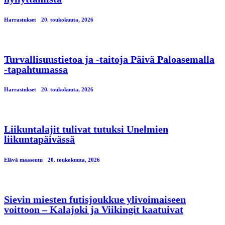
Harrastukset
20. toukokuuta, 2026
Turvallisuustietoa ja -taitoja Päivä Paloasemalla
-tapahtumassa
Harrastukset
20. toukokuuta, 2026
Liikuntalajit tulivat tutuksi Unelmien
liikuntapäivässä
Elävä maaseutu
20. toukokuuta, 2026
Sievin miesten futisjoukkue ylivoimaiseen
voittoon – Kalajoki ja Viikingit kaatuivat