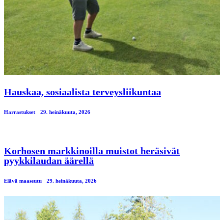
Hauskaa, sosiaalista terveysliikuntaa
Harrastukset
29. heinäkuuta, 2026
Korhosen markkinoilla muistot heräsivät
pyykkilaudan äärellä
Elävä maaseutu
29. heinäkuuta, 2026