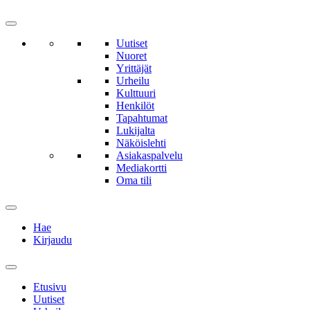
Uutiset
Nuoret
Yrittäjät
Urheilu
Kulttuuri
Henkilöt
Tapahtumat
Lukijalta
Näköislehti
Asiakaspalvelu
Mediakortti
Oma tili
Hae
Kirjaudu
Etusivu
Uutiset