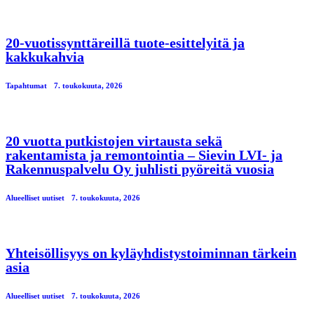
20-vuotissynttäreillä tuote-esittelyitä ja
kakkukahvia
Tapahtumat
7. toukokuuta, 2026
20 vuotta putkistojen virtausta sekä
rakentamista ja remontointia – Sievin LVI- ja
Rakennuspalvelu Oy juhlisti pyöreitä vuosia
Alueelliset uutiset
7. toukokuuta, 2026
Yhteisöllisyys on kyläyhdistystoiminnan tärkein
asia
Alueelliset uutiset
7. toukokuuta, 2026