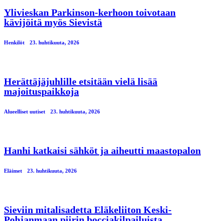
Ylivieskan Parkinson-kerhoon toivotaan
kävijöitä myös Sievistä
Henkilöt
23. huhtikuuta, 2026
Herättäjäjuhlille etsitään vielä lisää
majoituspaikkoja
Alueelliset uutiset
23. huhtikuuta, 2026
Hanhi katkaisi sähköt ja aiheutti maastopalon
Eläimet
23. huhtikuuta, 2026
Sieviin mitalisadetta Eläkeliiton Keski-
Pohjanmaan piirin bocciakilpailuista