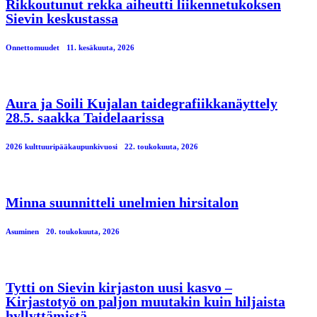
Rikkoutunut rekka aiheutti liikennetukoksen
Sievin keskustassa
Onnettomuudet
11. kesäkuuta, 2026
Aura ja Soili Kujalan taidegrafiikkanäyttely
28.5. saakka Taidelaarissa
2026 kulttuuripääkaupunkivuosi
22. toukokuuta, 2026
Minna suunnitteli unelmien hirsitalon
Asuminen
20. toukokuuta, 2026
Tytti on Sievin kirjaston uusi kasvo –
Kirjastotyö on paljon muutakin kuin hiljaista
hyllyttämistä