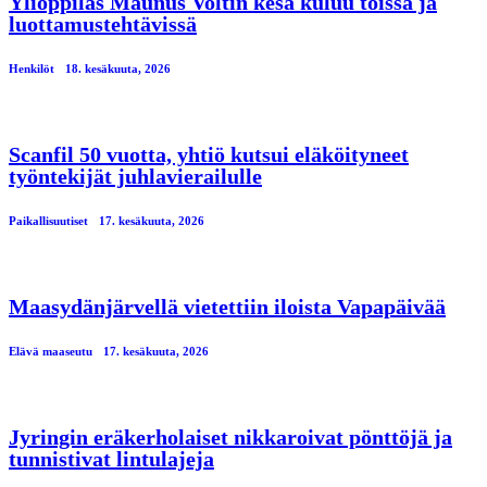
Ylioppilas Maunus Voltin kesä kuluu töissä ja
luottamustehtävissä
Henkilöt
18. kesäkuuta, 2026
Scanfil 50 vuotta, yhtiö kutsui eläköityneet
työntekijät juhlavierailulle
Paikallisuutiset
17. kesäkuuta, 2026
Maasydänjärvellä vietettiin iloista Vapapäivää
Elävä maaseutu
17. kesäkuuta, 2026
Jyringin eräkerholaiset nikkaroivat pönttöjä ja
tunnistivat lintulajeja