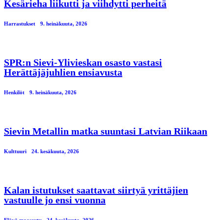
Kesärieha liikutti ja viihdytti perheitä
Harrastukset
9. heinäkuuta, 2026
SPR:n Sievi-Ylivieskan osasto vastasi
Herättäjäjuhlien ensiavusta
Henkilöt
9. heinäkuuta, 2026
Sievin Metallin matka suuntasi Latvian Riikaan
Kulttuuri
24. kesäkuuta, 2026
Kalan istutukset saattavat siirtyä yrittäjien
vastuulle jo ensi vuonna
Elävä maaseutu
24. kesäkuuta, 2026