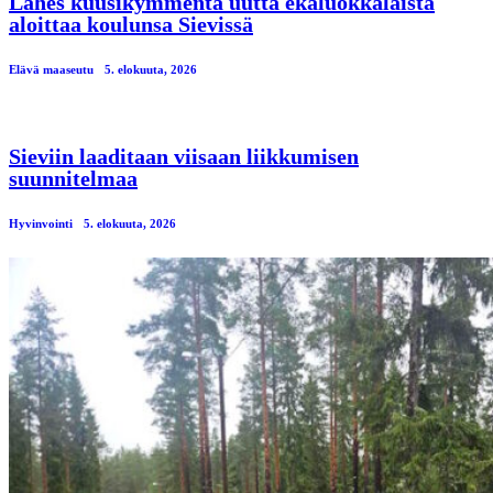
Lähes kuusikymmentä uutta ekaluokkalaista
aloittaa koulunsa Sievissä
Elävä maaseutu
5. elokuuta, 2026
Sieviin laaditaan viisaan liikkumisen
suunnitelmaa
Hyvinvointi
5. elokuuta, 2026