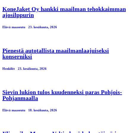
KoneJaket Oy hankki maailman tehokkaimman
ajosilppurin
Elävä maaseutu
23. kesäkuuta, 2026
Pienestä autotallista maailmanlaajuiseksi
konserniksi
Henkilöt
23. kesäkuuta, 2026
Sievin lukion tulos kuudenneksi paras Pohjois-
Pohjanmaalla
Elävä maaseutu
18. kesäkuuta, 2026