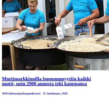
Muttimarkkinoilla loppuunmyytiin kaikki
mutti, noin 2900 annosta teki kauppansa
2026 kulttuuripääkaupunkivuosi
22. heinäkuuta, 2026