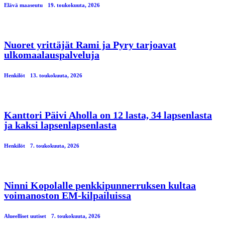
Elävä maaseutu
19. toukokuuta, 2026
Nuoret yrittäjät Rami ja Pyry tarjoavat
ulkomaalauspalveluja
Henkilöt
13. toukokuuta, 2026
Kanttori Päivi Aholla on 12 lasta, 34 lapsenlasta
ja kaksi lapsenlapsenlasta
Henkilöt
7. toukokuuta, 2026
Ninni Kopolalle penkkipunnerruksen kultaa
voimanoston EM-kilpailuissa
Alueelliset uutiset
7. toukokuuta, 2026