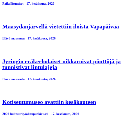
Paikallisuutiset
17. kesäkuuta, 2026
Maasydänjärvellä vietettiin iloista Vapapäivää
Elävä maaseutu
17. kesäkuuta, 2026
Jyringin eräkerholaiset nikkaroivat pönttöjä ja
tunnistivat lintulajeja
Elävä maaseutu
17. kesäkuuta, 2026
Kotiseutumuseo avattiin kesäkauteen
2026 kulttuuripääkaupunkivuosi
17. kesäkuuta, 2026