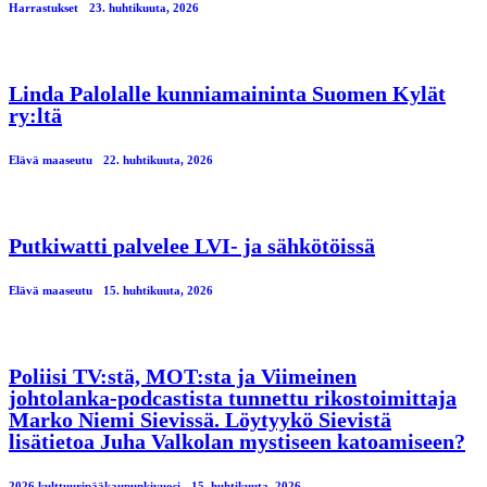
Harrastukset
23. huhtikuuta, 2026
Linda Palolalle kunniamaininta Suomen Kylät
ry:ltä
Elävä maaseutu
22. huhtikuuta, 2026
Putkiwatti palvelee LVI- ja sähkötöissä
Elävä maaseutu
15. huhtikuuta, 2026
Poliisi TV:stä, MOT:sta ja Viimeinen
johtolanka-podcastista tunnettu rikostoimittaja
Marko Niemi Sievissä. Löytyykö Sievistä
lisätietoa Juha Valkolan mystiseen katoamiseen?
2026 kulttuuripääkaupunkivuosi
15. huhtikuuta, 2026