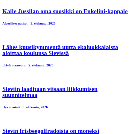
Kalle Jussilan oma suosikki on Enkelini-kappale
Alueelliset uutiset
5. elokuuta, 2026
Lähes kuusikymmentä uutta ekaluokkalaista
aloittaa koulunsa Sievissä
Elävä maaseutu
5. elokuuta, 2026
Sieviin laaditaan viisaan liikkumisen
suunnitelmaa
Hyvinvointi
5. elokuuta, 2026
Sievin frisbeegolfradoista on moneksi