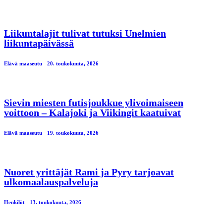
Liikuntalajit tulivat tutuksi Unelmien
liikuntapäivässä
Elävä maaseutu
20. toukokuuta, 2026
Sievin miesten futisjoukkue ylivoimaiseen
voittoon – Kalajoki ja Viikingit kaatuivat
Elävä maaseutu
19. toukokuuta, 2026
Nuoret yrittäjät Rami ja Pyry tarjoavat
ulkomaalauspalveluja
Henkilöt
13. toukokuuta, 2026