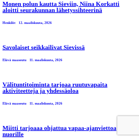
Monen polun kautta Sieviin, Niina Korkatti
aloitti seurakunnan lähetyssihteerinä
Henkilöt
12. maaliskuuta, 2026
Savolaiset seikkailivat Sievissä
Elävä maaseutu
11. maaliskuuta, 2026
Välituntitoiminta tarjoaa ruutuvapaita
aktiviteetteja ja yhdessäoloa
Elävä maaseutu
11. maaliskuuta, 2026
Miitti tarjoaaa ohjattua vapaa-ajanviettoa
nuorille