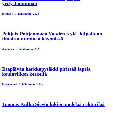
yritystoiminnan
Henkilöt
1. huhtikuuta, 2026
Pohjois-Pohjanmaan Vuoden Kylä -kilpailuun
ilmoittautuminen käynnissä
Asuminen
1. huhtikuuta, 2026
Iltapäivän herkkupysäkki piristää lapsia
kouluviikon keskellä
Hyvinvointi
1. huhtikuuta, 2026
Tuomas Kulha Sievin lukion uudeksi rehtoriksi