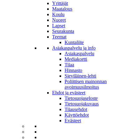
Yrittäjät
Maatalous
Koulu
Nuoret
Lapset
Seurakunta
Teemat
Kuntaliite
Asiakaspalvelu ja info
Asiakaspalvelu
Mediakortti
Tilaa
Hinnasto
Sieviläinen-lehti
Poliittisen mainonnan
avoimuusilmoitus
Ehdot ja evästeet
Tietosuojaseloste
Tietosuojakuvaus
Tilausehdot
Käyttöehdot
Evästeet