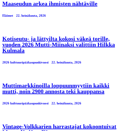
Maaseudun arkea ihmisten nähtäville
Eläimet
22. heinäkuuta, 2026
Kotiseutu- ja lättyilta kokosi väkeä torille,
vuoden 2026 Mutti-Miinaksi valittiin Hilkka
Kulmala
2026 kulttuuripääkaupunkivuosi
22. heinäkuuta, 2026
Muttimarkkinoilla loppuunmyytiin kaikki
mutti, noin 2900 annosta teki kauppansa
2026 kulttuuripääkaupunkivuosi
22. heinäkuuta, 2026
Vintage-Volkkarien harrastajat kokoontuivat