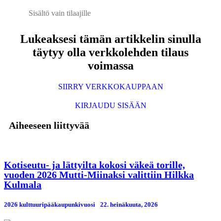
Sisältö vain tilaajille
Lukeaksesi tämän artikkelin sinulla
täytyy olla verkkolehden tilaus
voimassa
SIIRRY VERKKOKAUPPAAN
KIRJAUDU SISÄÄN
Aiheeseen liittyvää
Kotiseutu- ja lättyilta kokosi väkeä torille,
vuoden 2026 Mutti-Miinaksi valittiin Hilkka
Kulmala
2026 kulttuuripääkaupunkivuosi
22. heinäkuuta, 2026