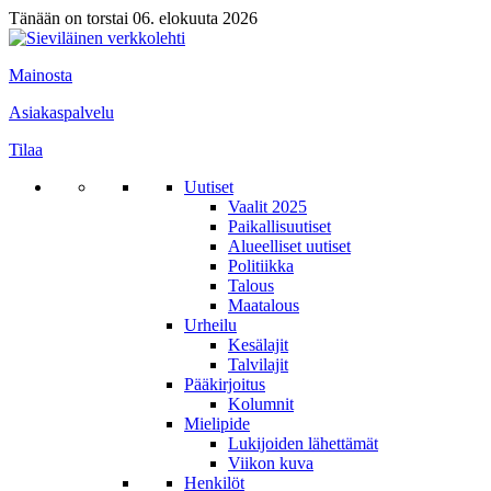
Tänään on torstai 06. elokuuta 2026
Mainosta
Asiakaspalvelu
Tilaa
Uutiset
Vaalit 2025
Paikallisuutiset
Alueelliset uutiset
Politiikka
Talous
Maatalous
Urheilu
Kesälajit
Talvilajit
Pääkirjoitus
Kolumnit
Mielipide
Lukijoiden lähettämät
Viikon kuva
Henkilöt