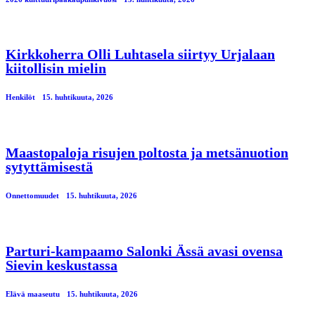
Kirkkoherra Olli Luhtasela siirtyy Urjalaan
kiitollisin mielin
Henkilöt
15. huhtikuuta, 2026
Maastopaloja risujen poltosta ja metsänuotion
sytyttämisestä
Onnettomuudet
15. huhtikuuta, 2026
Parturi-kampaamo Salonki Ässä avasi ovensa
Sievin keskustassa
Elävä maaseutu
15. huhtikuuta, 2026