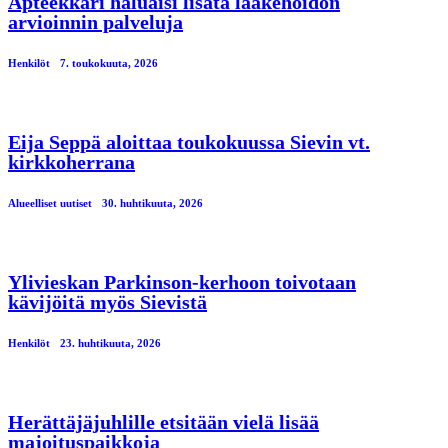
Apteekkari haluaisi lisätä lääkehoidon
arvioinnin palveluja
Henkilöt
7. toukokuuta, 2026
Eija Seppä aloittaa toukokuussa Sievin vt.
kirkkoherrana
Alueelliset uutiset
30. huhtikuuta, 2026
Ylivieskan Parkinson-kerhoon toivotaan
kävijöitä myös Sievistä
Henkilöt
23. huhtikuuta, 2026
Herättäjäjuhlille etsitään vielä lisää
majoituspaikkoja