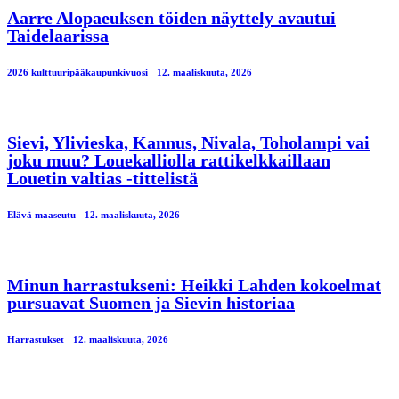
Aarre Alopaeuksen töiden näyttely avautui
Taidelaarissa
2026 kulttuuripääkaupunkivuosi
12. maaliskuuta, 2026
Sievi, Ylivieska, Kannus, Nivala, Toholampi vai
joku muu? Louekalliolla rattikelkkaillaan
Louetin valtias -tittelistä
Elävä maaseutu
12. maaliskuuta, 2026
Minun harrastukseni: Heikki Lahden kokoelmat
pursuavat Suomen ja Sievin historiaa
Harrastukset
12. maaliskuuta, 2026