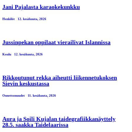
Jani Pajalasta karaokekunkku
Henkilöt
12. kesäkuuta, 2026
Jussinpekan oppilaat vierailivat Islannissa
Koulu
12. kesäkuuta, 2026
Rikkoutunut rekka aiheutti liikennetukoksen
Sievin keskustassa
Onnettomuudet
11. kesäkuuta, 2026
Aura ja Soili Kujalan taidegrafiikkanäyttely
28.5. saakka Taidelaarissa