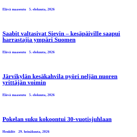
Elävä maaseutu
5. elokuuta, 2026
Saabit valtasivat Sievin – kesäpäiville saapui
harrastajia ympäri Suomen
Elävä maaseutu
5. elokuuta, 2026
Järvikylän kesäkahvila pyöri neljän nuoren
yrittäjän voimin
Elävä maaseutu
5. elokuuta, 2026
Pokelan suku kokoontui 30-vuotisjuhlaan
Henkilöt
29. heinäkuuta, 2026