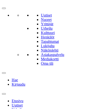
Uutiset
Nuoret
Yrittäjät
Urheilu
Kulttuuri
Henkilöt
Tapahtumat
Lukijalta
Näköislehti
Asiakaspalvelu
Mediakortti
Oma tili
Hae
Kirjaudu
Etusivu
Uutiset