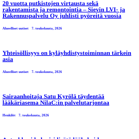
20 vuotta putkistojen virtausta sekä
rakentamista ja remontointia – Sievin LVI- ja
Rakennuspalvelu Oy juhlisti pyöreitä vuosia
Alueelliset uutiset
7. toukokuuta, 2026
Yhteisöllisyys on kyläyhdistystoiminnan tärkein
asia
Alueelliset uutiset
7. toukokuuta, 2026
Sairaanhoitaja Satu Kyrölä täydentää
lääkäriasema NilaC:in palvelutarjontaa
Henkilöt
7. toukokuuta, 2026