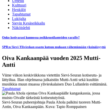
Urheilu
Kulttuuri
Henkilöt
Tapahtumat
Lukijalta
Sievin Kesäseikkailu
Näköislehti
Onko kotivarasi kunnossa poikkeustilanteiden varalle?
SPR:n Sievi-Ylivieskan osasto kutsuu mukaan vähentämään yksinäisyyttä
Oiva Kankaanpää vuoden 2025 Mutti-
Antti
Viime viikon keskiviikkona vietettiin Sievi-Seuran kotiseutu- ja
lättyiltaa. Illan ohjelmassa julkaistiin Mutti-Antti sekä kuultiin
musiikkia muun muassa ylivieskalaisen Duo Lullanlein esittämänä.
Tapahtumat
Sievi-Seuran puheenjohtaja Paula Ahola palkitsi tuoreen Mutti-
Antin, Oiva Kankaanpään. Kuva: Tapio Romppainen