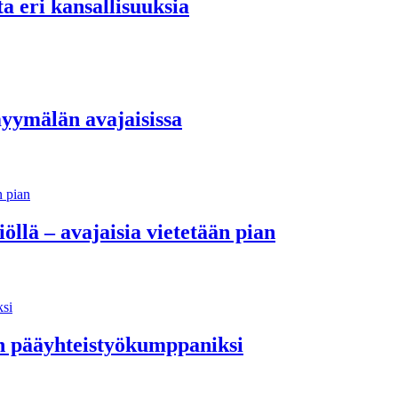
ta eri kansallisuuksia
myymälän avajaisissa
liöllä – avajaisia vietetään pian
n pääyhteistyökumppaniksi