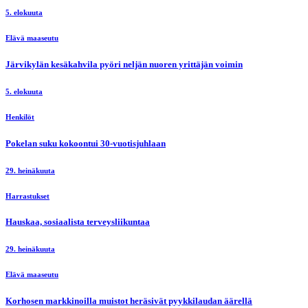
5. elokuuta
Elävä maaseutu
Järvikylän kesäkahvila pyöri neljän nuoren yrittäjän voimin
5. elokuuta
Henkilöt
Pokelan suku kokoontui 30-vuotisjuhlaan
29. heinäkuuta
Harrastukset
Hauskaa, sosiaalista terveysliikuntaa
29. heinäkuuta
Elävä maaseutu
Korhosen markkinoilla muistot heräsivät pyykkilaudan äärellä