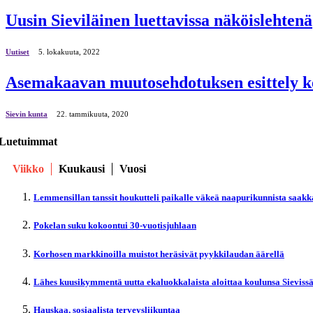
Uusin Sieviläinen luettavissa näköislehtenä
Uutiset
5. lokakuuta, 2022
Asemakaavan muutosehdotuksen esittely ke
Sievin kunta
22. tammikuuta, 2020
Luetuimmat
Viikko
Kuukausi
Vuosi
Lemmensillan tanssit houkutteli paikalle väkeä naapurikunnista saakk
Pokelan suku kokoontui 30-vuotisjuhlaan
Korhosen markkinoilla muistot heräsivät pyykkilaudan äärellä
Lähes kuusikymmentä uutta ekaluokkalaista aloittaa koulunsa Sieviss
Hauskaa, sosiaalista terveysliikuntaa