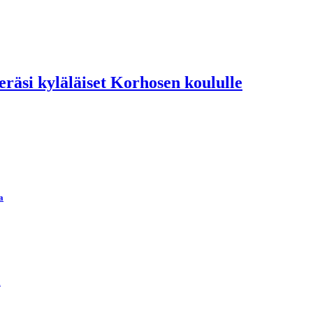
räsi kyläläiset Korhosen koululle
a
ä