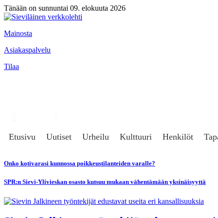
Tänään on sunnuntai 09. elokuuta 2026
Mainosta
Asiakaspalvelu
Tilaa
Hae
Kirjaudu
Etusivu
Uutiset
Urheilu
Kulttuuri
Henkilöt
Tap
Onko kotivarasi kunnossa poikkeustilanteiden varalle?
SPR:n Sievi-Ylivieskan osasto kutsuu mukaan vähentämään yksinäisyyttä