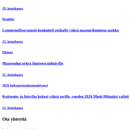
29. heinäkuuta
Henkilöt
Lemmensillan tanssit houkutteli paikalle väkeä naapurikunnista saakka
22. heinäkuuta
Eläimet
Maaseudun arkea ihmisten nähtäville
22. heinäkuuta
2026 kulttuuripääkaupunkivuosi
Kotiseutu- ja lättyilta kokosi väkeä torille, vuoden 2026 Mutti-Miinaksi valit
22. heinäkuuta
Ota yhteyttä