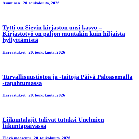
Asuminen
20. toukokuuta, 2026
Tytti on Sievin kirjaston uusi kasvo –
Kirjastotyö on paljon muutakin kuin hiljaista
hyllyttämistä
Harrastukset
20. toukokuuta, 2026
Turvallisuustietoa ja -taitoja Päivä Paloasemalla
-tapahtumassa
Harrastukset
20. toukokuuta, 2026
Liikuntalajit tulivat tutuksi Unelmien
liikuntapäivässä
Elävä maaseutu
20. toukokuuta, 2026