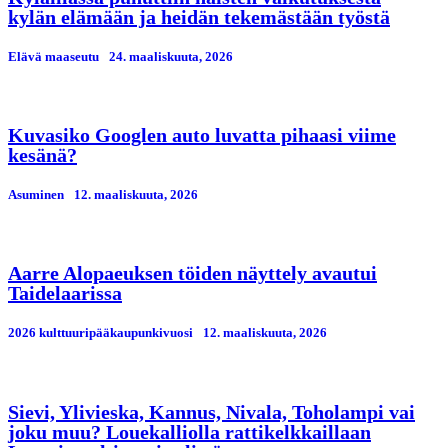
kylän elämään ja heidän tekemästään työstä
Elävä maaseutu
24. maaliskuuta, 2026
Kuvasiko Googlen auto luvatta pihaasi viime
kesänä?
Asuminen
12. maaliskuuta, 2026
Aarre Alopaeuksen töiden näyttely avautui
Taidelaarissa
2026 kulttuuripääkaupunkivuosi
12. maaliskuuta, 2026
Sievi, Ylivieska, Kannus, Nivala, Toholampi vai
joku muu? Louekalliolla rattikelkkaillaan