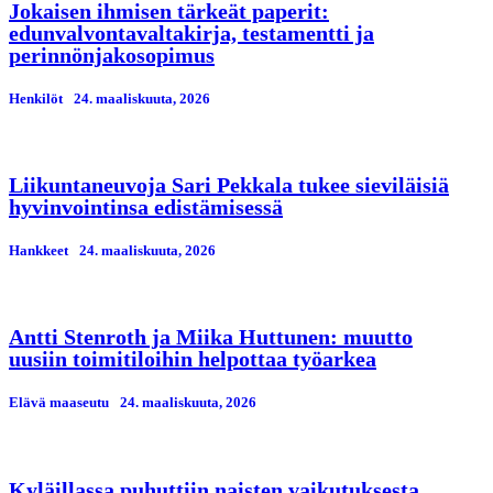
Jokaisen ihmisen tärkeät paperit:
edunvalvontavaltakirja, testamentti ja
perinnönjakosopimus
Henkilöt
24. maaliskuuta, 2026
Liikuntaneuvoja Sari Pekkala tukee sieviläisiä
hyvinvointinsa edistämisessä
Hankkeet
24. maaliskuuta, 2026
Antti Stenroth ja Miika Huttunen: muutto
uusiin toimitiloihin helpottaa työarkea
Elävä maaseutu
24. maaliskuuta, 2026
Kyläillassa puhuttiin naisten vaikutuksesta