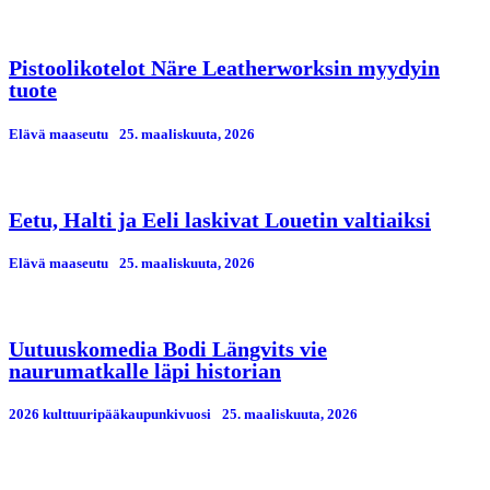
Pistoolikotelot Näre Leatherworksin myydyin
tuote
Elävä maaseutu
25. maaliskuuta, 2026
Eetu, Halti ja Eeli laskivat Louetin valtiaiksi
Elävä maaseutu
25. maaliskuuta, 2026
Uutuuskomedia Bodi Längvits vie
naurumatkalle läpi historian
2026 kulttuuripääkaupunkivuosi
25. maaliskuuta, 2026