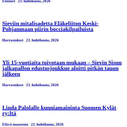
Eläimet
23. huhtikuuta, 2026
Sieviin mitalisadetta Eläkeliiton Keski-
Pohjanmaan piirin bocciakilpailuista
Harrastukset
23. huhtikuuta, 2026
Yli 15-vuotiaita toivotaan mukaan – Sievin Sisun
jalkapallon edustusjoukkue aloitti pitkän tauon
jälkeen
Harrastukset
23. huhtikuuta, 2026
Linda Palolalle kunniamaininta Suomen Kylät
ry:ltä
Elävä maaseutu
22. huhtikuuta, 2026