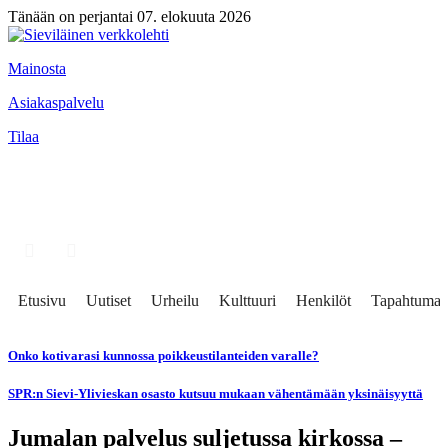
Tänään on perjantai 07. elokuuta 2026
Mainosta
Asiakaspalvelu
Tilaa
Etusivu
Uutiset
Urheilu
Kulttuuri
Henkilöt
Tapahtumat
Onko kotivarasi kunnossa poikkeustilanteiden varalle?
SPR:n Sievi-Ylivieskan osasto kutsuu mukaan vähentämään yksinäisyyttä
Jumalan palvelus suljetussa kirkossa –