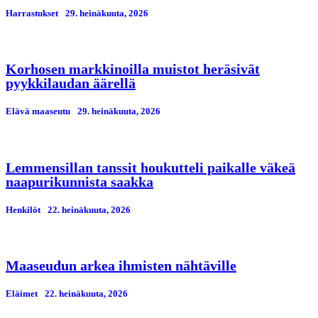
Harrastukset
29. heinäkuuta, 2026
Korhosen markkinoilla muistot heräsivät
pyykkilaudan äärellä
Elävä maaseutu
29. heinäkuuta, 2026
Lemmensillan tanssit houkutteli paikalle väkeä
naapurikunnista saakka
Henkilöt
22. heinäkuuta, 2026
Maaseudun arkea ihmisten nähtäville
Eläimet
22. heinäkuuta, 2026