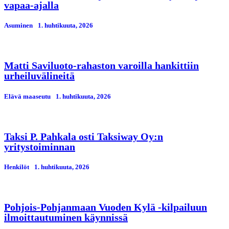
vapaa-ajalla
Asuminen
1. huhtikuuta, 2026
Matti Saviluoto-rahaston varoilla hankittiin
urheiluvälineitä
Elävä maaseutu
1. huhtikuuta, 2026
Taksi P. Pahkala osti Taksiway Oy:n
yritystoiminnan
Henkilöt
1. huhtikuuta, 2026
Pohjois-Pohjanmaan Vuoden Kylä -kilpailuun
ilmoittautuminen käynnissä