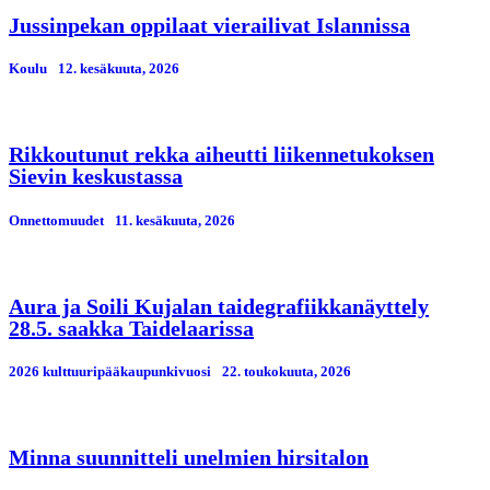
Jussinpekan oppilaat vierailivat Islannissa
Koulu
12. kesäkuuta, 2026
Rikkoutunut rekka aiheutti liikennetukoksen
Sievin keskustassa
Onnettomuudet
11. kesäkuuta, 2026
Aura ja Soili Kujalan taidegrafiikkanäyttely
28.5. saakka Taidelaarissa
2026 kulttuuripääkaupunkivuosi
22. toukokuuta, 2026
Minna suunnitteli unelmien hirsitalon