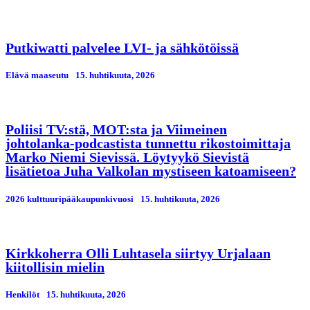
Putkiwatti palvelee LVI- ja sähkötöissä
Elävä maaseutu
15. huhtikuuta, 2026
Poliisi TV:stä, MOT:sta ja Viimeinen
johtolanka-podcastista tunnettu rikostoimittaja
Marko Niemi Sievissä. Löytyykö Sievistä
lisätietoa Juha Valkolan mystiseen katoamiseen?
2026 kulttuuripääkaupunkivuosi
15. huhtikuuta, 2026
Kirkkoherra Olli Luhtasela siirtyy Urjalaan
kiitollisin mielin
Henkilöt
15. huhtikuuta, 2026