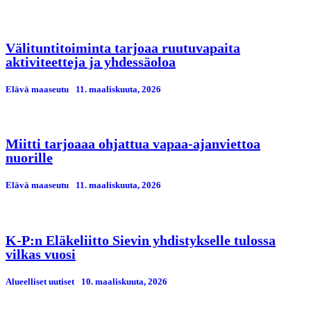
Välituntitoiminta tarjoaa ruutuvapaita
aktiviteetteja ja yhdessäoloa
Elävä maaseutu
11. maaliskuuta, 2026
Miitti tarjoaaa ohjattua vapaa-ajanviettoa
nuorille
Elävä maaseutu
11. maaliskuuta, 2026
K-P:n Eläkeliitto Sievin yhdistykselle tulossa
vilkas vuosi
Alueelliset uutiset
10. maaliskuuta, 2026