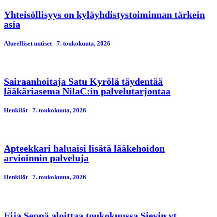
Yhteisöllisyys on kyläyhdistystoiminnan tärkein
asia
Alueelliset uutiset
7. toukokuuta, 2026
Sairaanhoitaja Satu Kyrölä täydentää
lääkäriasema NilaC:in palvelutarjontaa
Henkilöt
7. toukokuuta, 2026
Apteekkari haluaisi lisätä lääkehoidon
arvioinnin palveluja
Henkilöt
7. toukokuuta, 2026
Eija Seppä aloittaa toukokuussa Sievin vt.