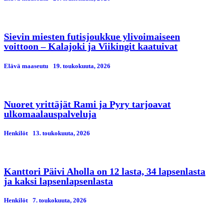
Sievin miesten futisjoukkue ylivoimaiseen
voittoon – Kalajoki ja Viikingit kaatuivat
Elävä maaseutu
19. toukokuuta, 2026
Nuoret yrittäjät Rami ja Pyry tarjoavat
ulkomaalauspalveluja
Henkilöt
13. toukokuuta, 2026
Kanttori Päivi Aholla on 12 lasta, 34 lapsenlasta
ja kaksi lapsenlapsenlasta
Henkilöt
7. toukokuuta, 2026