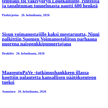
tempaus toi väkivyöryn Louekalliolle, rinteistä
ja tapahtuman tunnelmasta nautti 600 henkeä
Pääkirjoitus
26. helmikuuta, 2026
Sisun voimanostajille kaksi mestaruutta, Ninni
palkittiin Suomen Voimanostoliiton parhaana
nuorena naispenkkipunnertajana
Henkilöt
26. helmikuuta, 2026
MaaseutuPaVe -tutkimushankkeen illassa
koottiin palautetta kansallisen päätöksenteon
tueksi
Asuminen
26. helmikuuta, 2026