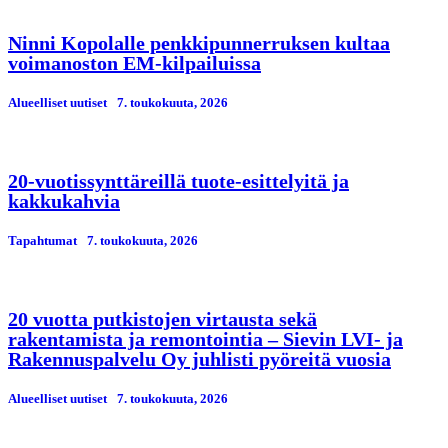
Ninni Kopolalle penkkipunnerruksen kultaa
voimanoston EM-kilpailuissa
Alueelliset uutiset
7. toukokuuta, 2026
20-vuotissynttäreillä tuote-esittelyitä ja
kakkukahvia
Tapahtumat
7. toukokuuta, 2026
20 vuotta putkistojen virtausta sekä
rakentamista ja remontointia – Sievin LVI- ja
Rakennuspalvelu Oy juhlisti pyöreitä vuosia
Alueelliset uutiset
7. toukokuuta, 2026