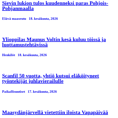
Sievin lukion tulos kuudenneksi paras Pohjois-
Pohjanmaalla
Elävä maaseutu
18. kesäkuuta, 2026
Ylioppilas Maunus Voltin kesä kuluu töissä ja
luottamustehtävissä
Henkilöt
18. kesäkuuta, 2026
Scanfil 50 vuotta, yhtiö kutsui eläköityneet
työntekijät juhlavierailulle
Paikallisuutiset
17. kesäkuuta, 2026
Maasydänjärvellä vietettiin iloista Vapapäivää