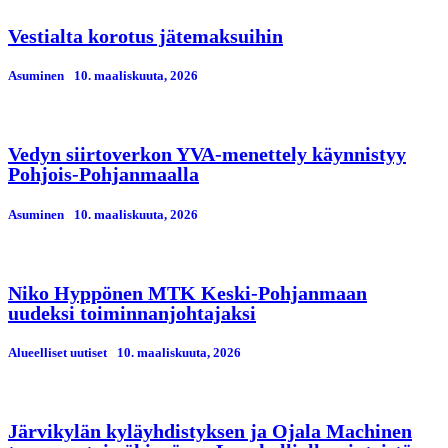
Vestialta korotus jätemaksuihin
Asuminen
10. maaliskuuta, 2026
Vedyn siirtoverkon YVA-menettely käynnistyy
Pohjois-Pohjanmaalla
Asuminen
10. maaliskuuta, 2026
Niko Hyppönen MTK Keski-Pohjanmaan
uudeksi toiminnanjohtajaksi
Alueelliset uutiset
10. maaliskuuta, 2026
Järvikylän kyläyhdistyksen ja Ojala Machinen