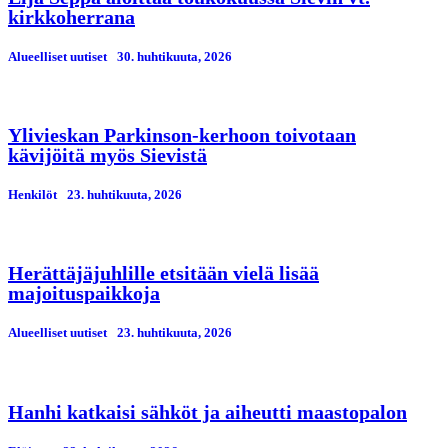
kirkkoherrana
Alueelliset uutiset
30. huhtikuuta, 2026
Ylivieskan Parkinson-kerhoon toivotaan
kävijöitä myös Sievistä
Henkilöt
23. huhtikuuta, 2026
Herättäjäjuhlille etsitään vielä lisää
majoituspaikkoja
Alueelliset uutiset
23. huhtikuuta, 2026
Hanhi katkaisi sähköt ja aiheutti maastopalon