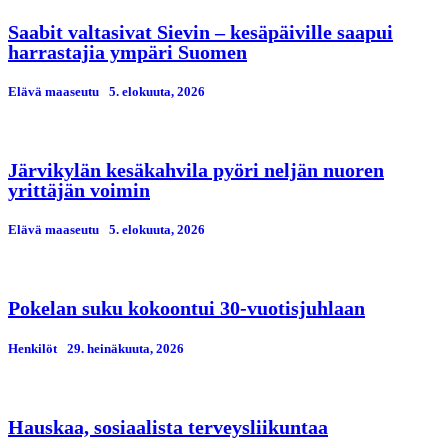
Saabit valtasivat Sievin – kesäpäiville saapui
harrastajia ympäri Suomen
Elävä maaseutu
5. elokuuta, 2026
Järvikylän kesäkahvila pyöri neljän nuoren
yrittäjän voimin
Elävä maaseutu
5. elokuuta, 2026
Pokelan suku kokoontui 30-vuotisjuhlaan
Henkilöt
29. heinäkuuta, 2026
Hauskaa, sosiaalista terveysliikuntaa