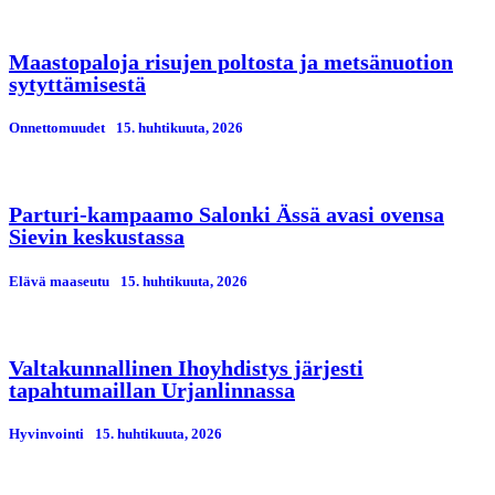
Maastopaloja risujen poltosta ja metsänuotion
sytyttämisestä
Onnettomuudet
15. huhtikuuta, 2026
Parturi-kampaamo Salonki Ässä avasi ovensa
Sievin keskustassa
Elävä maaseutu
15. huhtikuuta, 2026
Valtakunnallinen Ihoyhdistys järjesti
tapahtumaillan Urjanlinnassa
Hyvinvointi
15. huhtikuuta, 2026