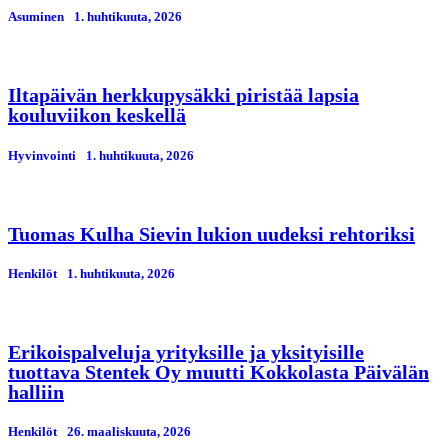
Asuminen
1. huhtikuuta, 2026
Iltapäivän herkkupysäkki piristää lapsia
kouluviikon keskellä
Hyvinvointi
1. huhtikuuta, 2026
Tuomas Kulha Sievin lukion uudeksi rehtoriksi
Henkilöt
1. huhtikuuta, 2026
Erikoispalveluja yrityksille ja yksityisille
tuottava Stentek Oy muutti Kokkolasta Päivälän
halliin
Henkilöt
26. maaliskuuta, 2026