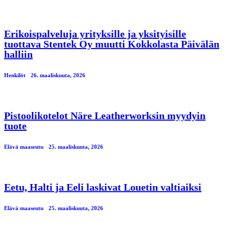
Erikoispalveluja yrityksille ja yksityisille
tuottava Stentek Oy muutti Kokkolasta Päivälän
halliin
Henkilöt
26. maaliskuuta, 2026
Pistoolikotelot Näre Leatherworksin myydyin
tuote
Elävä maaseutu
25. maaliskuuta, 2026
Eetu, Halti ja Eeli laskivat Louetin valtiaiksi
Elävä maaseutu
25. maaliskuuta, 2026