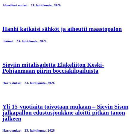
Alueelliset uutiset
23. huhtikuuta, 2026
Hanhi katkaisi sähköt ja aiheutti maastopalon
Eläimet
23. huhtikuuta, 2026
Sieviin mitalisadetta Eläkeliiton Keski-
Pohjanmaan piirin bocciakilpailuista
Harrastukset
23. huhtikuuta, 2026
Yli 15-vuotiaita toivotaan mukaan – Sievin Sisun
jalkapallon edustusjoukkue aloitti pitkän tauon
jälkeen
Harrastukset
23. huhtikuuta, 2026