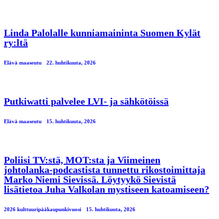
Linda Palolalle kunniamaininta Suomen Kylät
ry:ltä
Elävä maaseutu
22. huhtikuuta, 2026
Putkiwatti palvelee LVI- ja sähkötöissä
Elävä maaseutu
15. huhtikuuta, 2026
Poliisi TV:stä, MOT:sta ja Viimeinen
johtolanka-podcastista tunnettu rikostoimittaja
Marko Niemi Sievissä. Löytyykö Sievistä
lisätietoa Juha Valkolan mystiseen katoamiseen?
2026 kulttuuripääkaupunkivuosi
15. huhtikuuta, 2026