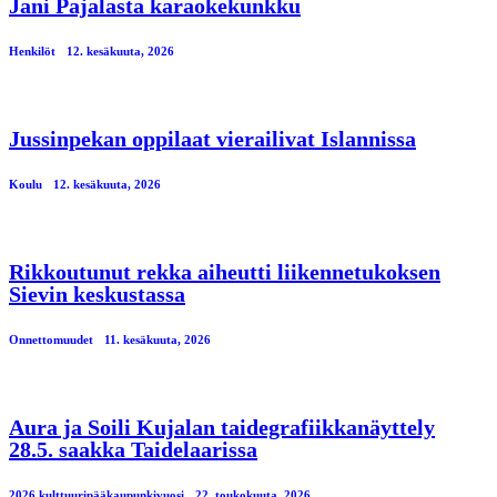
Jani Pajalasta karaokekunkku
Henkilöt
12. kesäkuuta, 2026
Jussinpekan oppilaat vierailivat Islannissa
Koulu
12. kesäkuuta, 2026
Rikkoutunut rekka aiheutti liikennetukoksen
Sievin keskustassa
Onnettomuudet
11. kesäkuuta, 2026
Aura ja Soili Kujalan taidegrafiikkanäyttely
28.5. saakka Taidelaarissa
2026 kulttuuripääkaupunkivuosi
22. toukokuuta, 2026