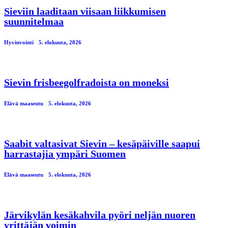
Sieviin laaditaan viisaan liikkumisen
suunnitelmaa
Hyvinvointi
5. elokuuta, 2026
Sievin frisbeegolfradoista on moneksi
Elävä maaseutu
5. elokuuta, 2026
Saabit valtasivat Sievin – kesäpäiville saapui
harrastajia ympäri Suomen
Elävä maaseutu
5. elokuuta, 2026
Järvikylän kesäkahvila pyöri neljän nuoren
yrittäjän voimin