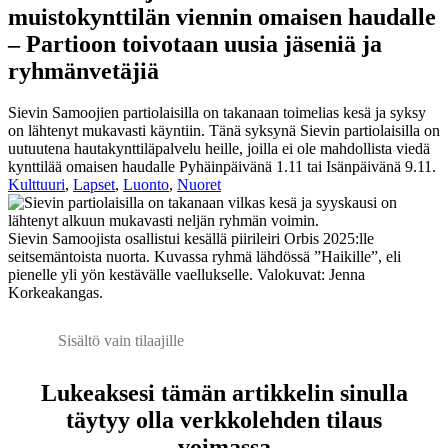
muistokynttilän viennin omaisen haudalle
– Partioon toivotaan uusia jäseniä ja
ryhmänvetäjiä
Sievin Samoojien partiolaisilla on takanaan toimelias kesä ja syksy
on lähtenyt mukavasti käyntiin. Tänä syksynä Sievin partiolaisilla on
uutuutena hautakynttiläpalvelu heille, joilla ei ole mahdollista viedä
kynttilää omaisen haudalle Pyhäinpäivänä 1.11 tai Isänpäivänä 9.11.
Kulttuuri
,
Lapset
,
Luonto
,
Nuoret
Sievin Samoojista osallistui kesällä piirileiri Orbis 2025:lle
seitsemäntoista nuorta. Kuvassa ryhmä lähdössä ”Haikille”, eli
pienelle yli yön kestävälle vaellukselle. Valokuvat: Jenna
Korkeakangas.
Sisältö vain tilaajille
Lukeaksesi tämän artikkelin sinulla
täytyy olla verkkolehden tilaus
voimassa