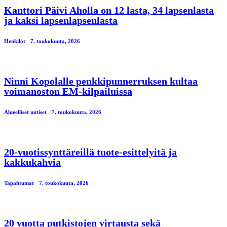
Kanttori Päivi Aholla on 12 lasta, 34 lapsenlasta
ja kaksi lapsenlapsenlasta
Henkilöt
7. toukokuuta, 2026
Ninni Kopolalle penkkipunnerruksen kultaa
voimanoston EM-kilpailuissa
Alueelliset uutiset
7. toukokuuta, 2026
20-vuotissynttäreillä tuote-esittelyitä ja
kakkukahvia
Tapahtumat
7. toukokuuta, 2026
20 vuotta putkistojen virtausta sekä