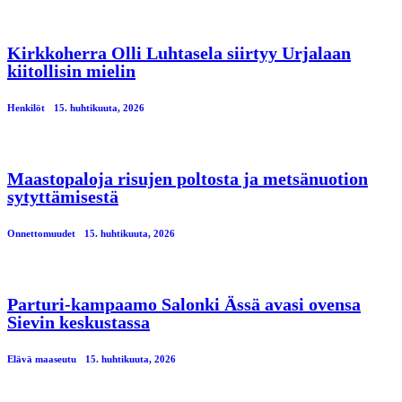
Kirkkoherra Olli Luhtasela siirtyy Urjalaan
kiitollisin mielin
Henkilöt
15. huhtikuuta, 2026
Maastopaloja risujen poltosta ja metsänuotion
sytyttämisestä
Onnettomuudet
15. huhtikuuta, 2026
Parturi-kampaamo Salonki Ässä avasi ovensa
Sievin keskustassa
Elävä maaseutu
15. huhtikuuta, 2026