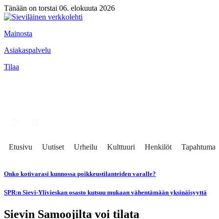
Tänään on torstai 06. elokuuta 2026
Mainosta
Asiakaspalvelu
Tilaa
Etusivu
Uutiset
Urheilu
Kulttuuri
Henkilöt
Tapahtumat
Onko kotivarasi kunnossa poikkeustilanteiden varalle?
SPR:n Sievi-Ylivieskan osasto kutsuu mukaan vähentämään yksinäisyyttä
Sievin Samoojilta voi tilata