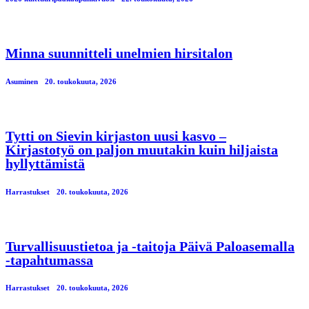
Minna suunnitteli unelmien hirsitalon
Asuminen
20. toukokuuta, 2026
Tytti on Sievin kirjaston uusi kasvo –
Kirjastotyö on paljon muutakin kuin hiljaista
hyllyttämistä
Harrastukset
20. toukokuuta, 2026
Turvallisuustietoa ja -taitoja Päivä Paloasemalla
-tapahtumassa
Harrastukset
20. toukokuuta, 2026