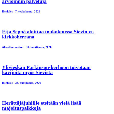
arvioinnin palveluja
Henkilöt
7. toukokuuta, 2026
Eija Seppä aloittaa toukokuussa Sievin vt.
kirkkoherrana
Alueelliset uutiset
30. huhtikuuta, 2026
Ylivieskan Parkinson-kerhoon toivotaan
kävijöitä myös Sievistä
Henkilöt
23. huhtikuuta, 2026
Herättäjäjuhlille etsitään vielä lisää
majoituspaikkoja