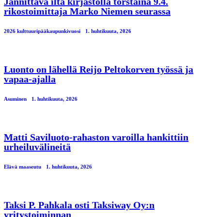
Jännittävä ilta kirjastolla torstaina 9.4.
rikostoimittaja Marko Niemen seurassa
2026 kulttuuripääkaupunkivuosi
1. huhtikuuta, 2026
Luonto on lähellä Reijo Peltokorven työssä ja
vapaa-ajalla
Asuminen
1. huhtikuuta, 2026
Matti Saviluoto-rahaston varoilla hankittiin
urheiluvälineitä
Elävä maaseutu
1. huhtikuuta, 2026
Taksi P. Pahkala osti Taksiway Oy:n
yritystoiminnan