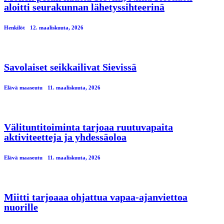
aloitti seurakunnan lähetyssihteerinä
Henkilöt
12. maaliskuuta, 2026
Savolaiset seikkailivat Sievissä
Elävä maaseutu
11. maaliskuuta, 2026
Välituntitoiminta tarjoaa ruutuvapaita
aktiviteetteja ja yhdessäoloa
Elävä maaseutu
11. maaliskuuta, 2026
Miitti tarjoaaa ohjattua vapaa-ajanviettoa
nuorille