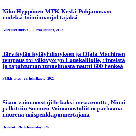
Niko Hyppönen MTK Keski-Pohjanmaan
uudeksi toiminnanjohtajaksi
Alueelliset uutiset
10. maaliskuuta, 2026
Järvikylän kyläyhdistyksen ja Ojala Machinen
tempaus toi väkivyöryn Louekalliolle, rinteistä
ja tapahtuman tunnelmasta nautti 600 henkeä
Pääkirjoitus
26. helmikuuta, 2026
Sisun voimanostajille kaksi mestaruutta, Ninni
palkittiin Suomen Voimanostoliiton parhaana
nuorena naispenkkipunnertajana
Henkilöt
26. helmikuuta, 2026