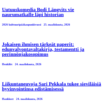
Uutuuskomedia Bodi Längvits vie
naurumatkalle läpi historian
2026 kulttuuripääkaupunkivuosi
25. maaliskuuta, 2026
Jokaisen ihmisen tärkeät paperit:
edunvalvontavaltakirja, testamentti ja
perinnönjakosopimus
Henkilöt
24. maaliskuuta, 2026
Liikuntaneuvoja Sari Pekkala tukee sieviläisiä
hyvinvointinsa edistämisessä
Hankkeet
24. maaliskuuta, 2026