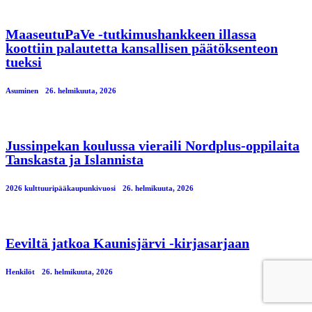
MaaseutuPaVe -tutkimushankkeen illassa
koottiin palautetta kansallisen päätöksenteon
tueksi
Asuminen
26. helmikuuta, 2026
Jussinpekan koulussa vieraili Nordplus-oppilaita
Tanskasta ja Islannista
2026 kulttuuripääkaupunkivuosi
26. helmikuuta, 2026
Eeviltä jatkoa Kaunisjärvi -kirjasarjaan
Henkilöt
26. helmikuuta, 2026