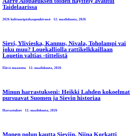
Aarre Alopaeuksen töiden näyttely avautui
Taidelaarissa
2026 kulttuuripääkaupunkivuosi
12. maaliskuuta, 2026
Sievi, Ylivieska, Kannus, Nivala, Toholampi vai
joku muu? Louekalliolla rattikelkkaillaan
Louetin valtias -tittelistä
Elävä maaseutu
12. maaliskuuta, 2026
Minun harrastukseni: Heikki Lahden kokoelmat
pursuavat Suomen ja Sievin historiaa
Harrastukset
12. maaliskuuta, 2026
Monen polun kautta Sieviin, Niina Korkatti