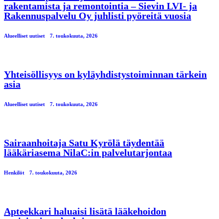
rakentamista ja remontointia – Sievin LVI- ja
Rakennuspalvelu Oy juhlisti pyöreitä vuosia
Alueelliset uutiset
7. toukokuuta, 2026
Yhteisöllisyys on kyläyhdistystoiminnan tärkein
asia
Alueelliset uutiset
7. toukokuuta, 2026
Sairaanhoitaja Satu Kyrölä täydentää
lääkäriasema NilaC:in palvelutarjontaa
Henkilöt
7. toukokuuta, 2026
Apteekkari haluaisi lisätä lääkehoidon