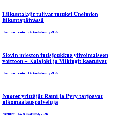
Liikuntalajit tulivat tutuksi Unelmien
liikuntapäivässä
Elävä maaseutu
20. toukokuuta, 2026
Sievin miesten futisjoukkue ylivoimaiseen
voittoon – Kalajoki ja Viikingit kaatuivat
Elävä maaseutu
19. toukokuuta, 2026
Nuoret yrittäjät Rami ja Pyry tarjoavat
ulkomaalauspalveluja
Henkilöt
13. toukokuuta, 2026