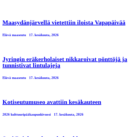
Maasydänjärvellä vietettiin iloista Vapapäivää
Elävä maaseutu
17. kesäkuuta, 2026
Jyringin eräkerholaiset nikkaroivat pönttöjä ja
tunnistivat lintulajeja
Elävä maaseutu
17. kesäkuuta, 2026
Kotiseutumuseo avattiin kesäkauteen
2026 kulttuuripääkaupunkivuosi
17. kesäkuuta, 2026