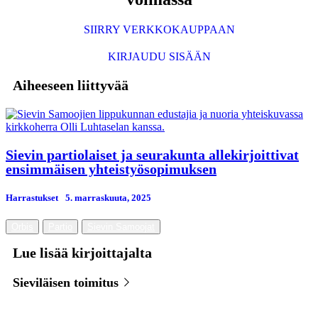
SIIRRY VERKKOKAUPPAAN
KIRJAUDU SISÄÄN
Aiheeseen liittyvää
Sievin partiolaiset ja seurakunta allekirjoittivat
ensimmäisen yhteistyösopimuksen
Harrastukset
5. marraskuuta, 2025
Orbis
Partio
Sievin Samoojat
Lue lisää kirjoittajalta
Sieviläisen toimitus