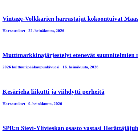
Vintage-Volkkarien harrastajat kokoontuivat Maa
Harrastukset
22. heinäkuuta, 2026
Muttimarkkinajärjestelyt etenevät suunnitelmien
2026 kulttuuripääkaupunkivuosi
16. heinäkuuta, 2026
Kesärieha liikutti ja viihdytti perheitä
Harrastukset
9. heinäkuuta, 2026
SPR:n Sievi-Ylivieskan osasto vastasi Herättäjäjuh