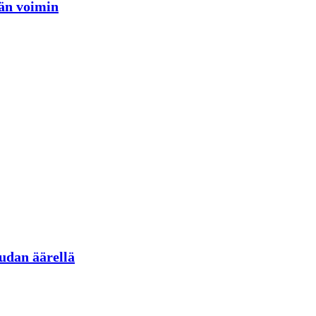
jän voimin
udan äärellä