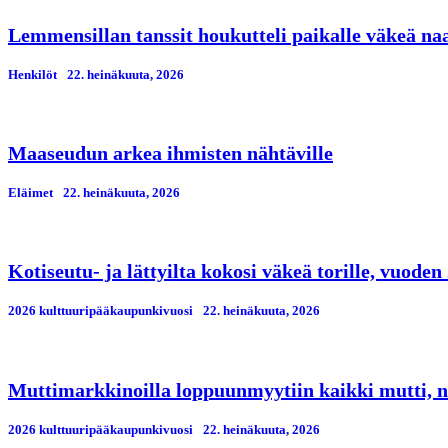
Lemmensillan tanssit houkutteli paikalle väkeä n
Henkilöt
22. heinäkuuta, 2026
Maaseudun arkea ihmisten nähtäville
Eläimet
22. heinäkuuta, 2026
Kotiseutu- ja lättyilta kokosi väkeä torille, vuod
2026 kulttuuripääkaupunkivuosi
22. heinäkuuta, 2026
Muttimarkkinoilla loppuunmyytiin kaikki mutti, n
2026 kulttuuripääkaupunkivuosi
22. heinäkuuta, 2026