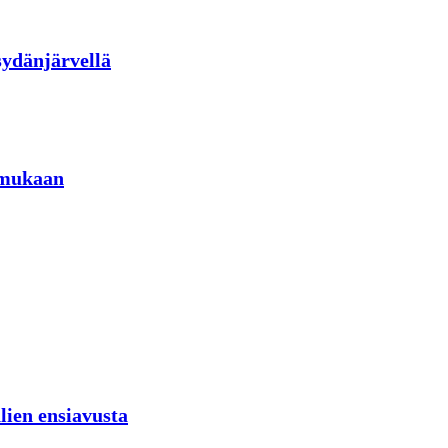
sydänjärvellä
 mukaan
lien ensiavusta