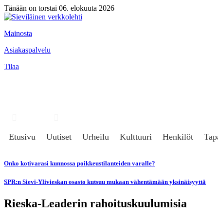
Tänään on torstai 06. elokuuta 2026
Mainosta
Asiakaspalvelu
Tilaa
Hae
Kirjaudu
Etusivu
Uutiset
Urheilu
Kulttuuri
Henkilöt
Tap
Onko kotivarasi kunnossa poikkeustilanteiden varalle?
SPR:n Sievi-Ylivieskan osasto kutsuu mukaan vähentämään yksinäisyyttä
Rieska-Leaderin rahoituskuulumisia