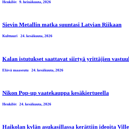
Henkilöt
9. heinäkuuta, 2026
Sievin Metallin matka suuntasi Latvian Riikaan
Kulttuuri
24. kesäkuuta, 2026
Kalan istutukset saattavat siirtyä yrittäjien vastuu
Elävä maaseutu
24. kesäkuuta, 2026
Nikon Pop-up vaatekauppa kesäkiertueella
Henkilöt
24. kesäkuuta, 2026
Haikolan kylän asukasillassa kerättiin ideoita Vil