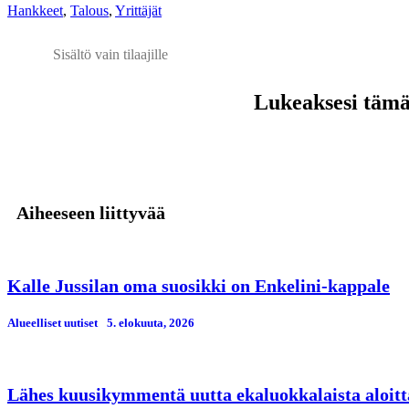
Hankkeet
,
Talous
,
Yrittäjät
Sisältö vain tilaajille
Lukeaksesi tämän
Aiheeseen liittyvää
Kalle Jussilan oma suosikki on Enkelini-kappale
Alueelliset uutiset
5. elokuuta, 2026
Lähes kuusikymmentä uutta ekaluokkalaista aloitt