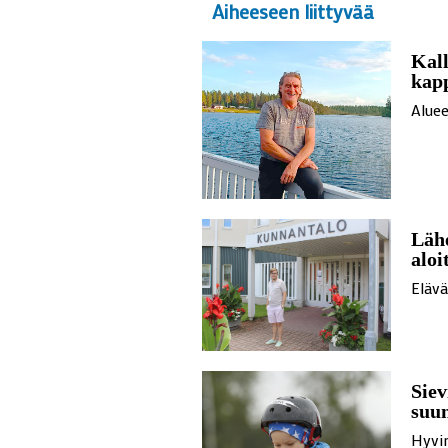
Aiheeseen liittyvää
Kall
kap
Aluee
Läh
aloi
Eläv
Siev
suu
Hyvin