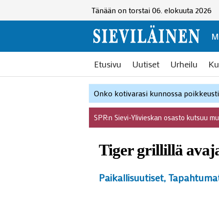
Tänään on torstai 06. elokuuta 2026
M
Etusivu
Uutiset
Urheilu
Ku
Onko kotivarasi kunnossa poikkeustil
SPR:n Sievi-Ylivieskan osasto kutsuu m
Tiger grillillä avaj
Paikallisuutiset
,
Tapahtuma