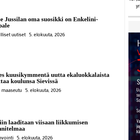
yr
e Jussilan oma suosikki on Enkelini-
pale
lliset uutiset
5. elokuuta, 2026
es kuusikymmentä uutta ekaluokkalaista
ttaa koulunsa Sievissä
ä maaseutu
5. elokuuta, 2026
iin laaditaan viisaan liikkumisen
nnitelmaa
vointi
5. elokuuta, 2026