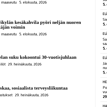
Si
ä maaseutu
5. elokuuta, 2026
su
5.
EL
ikylän kesäkahvila pyöri neljän nuoren
Si
täjän voimin
5.
ä maaseutu
5. elokuuta, 2026
EL
Sa
sa
5.
lan suku kokoontui 30-vuotisjuhlaan
ilöt
29. heinäkuuta, 2026
EL
Jä
nu
5.
kaa, sosiaalista terveysliikuntaa
HE
Po
stukset
29. heinäkuuta, 2026
vu
29