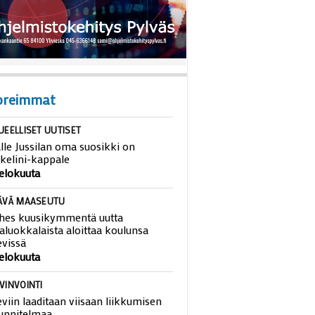
oreimmat
UEELLISET UUTISET
lle Jussilan oma suosikki on
kelini-kappale
 elokuuta
ÄVÄ MAASEUTU
hes kuusikymmentä uutta
aluokkalaista aloittaa koulunsa
evissä
 elokuuta
VINVOINTI