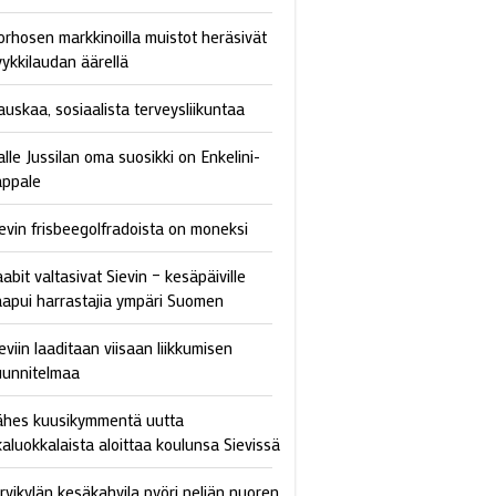
orhosen markkinoilla muistot heräsivät
yykkilaudan äärellä
auskaa, sosiaalista terveysliikuntaa
lle Jussilan oma suosikki on Enkelini-
appale
ievin frisbeegolfradoista on moneksi
abit valtasivat Sievin – kesäpäiville
aapui harrastajia ympäri Suomen
eviin laaditaan viisaan liikkumisen
uunnitelmaa
ähes kuusikymmentä uutta
kaluokkalaista aloittaa koulunsa Sievissä
ärvikylän kesäkahvila pyöri neljän nuoren