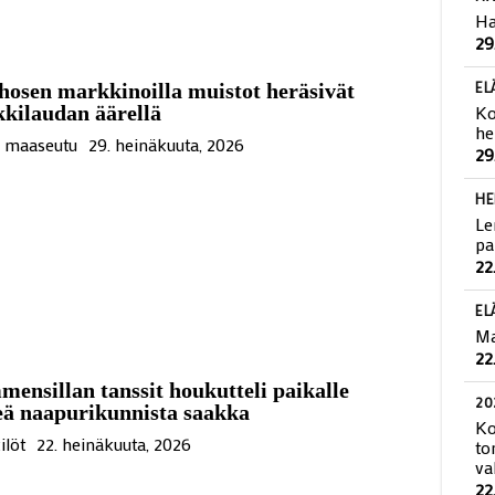
HA
Ha
29
osen markkinoilla muistot heräsivät
kilaudan äärellä
EL
Ko
ä maaseutu
29. heinäkuuta, 2026
he
29
HE
Le
pa
22
EL
Ma
22
ensillan tanssit houkutteli paikalle
eä naapurikunnista saakka
20
ilöt
22. heinäkuuta, 2026
Ko
to