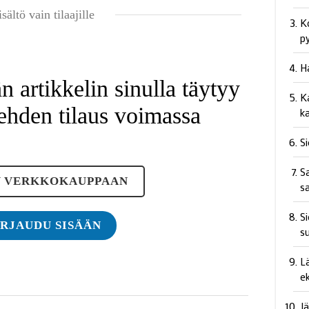
isältö vain tilaajille
K
p
H
 artikkelin sinulla täytyy
Ka
ehden tilaus voimassa
k
S
Sa
Y VERKKOKAUPPAAN
s
Si
IRJAUDU SISÄÄN
s
L
e
J