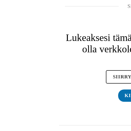
S
Lukeaksesi tämän
olla verkkol
SIIRR
K