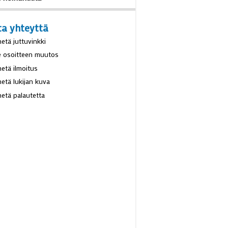
littiin Hilkka Kulmala
. heinäkuuta
ta yhteyttä
hetä juttuvinkki
e osoitteen muutos
hetä ilmoitus
hetä lukijan kuva
hetä palautetta