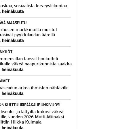
RRASTUKSET
uskaa, sosiaalista terveysliikuntaa
. heinäkuuta
ÄVÄ MAASEUTU
rhosen markkinoilla muistot
räsivät pyykkilaudan äärellä
. heinäkuuta
NKILÖT
mmensillan tanssit houkutteli
ikalle väkeä naapurikunnista saakka
. heinäkuuta
ÄIMET
aseudun arkea ihmisten nähtäville
. heinäkuuta
26 KULTTUURIPÄÄKAUPUNKIVUOSI
tiseutu- ja lättyilta kokosi väkeä
rille, vuoden 2026 Mutti-Miinaksi