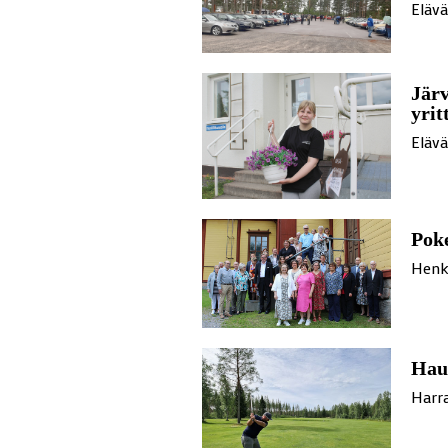
Eläv
Järv
yrit
Eläv
Poke
Henk
Haus
Harra