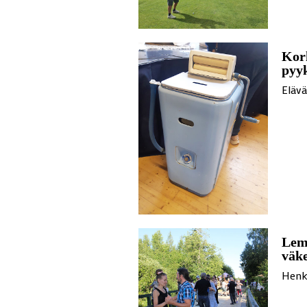
Korh
pyyk
Eläv
Lemm
väk
Henk