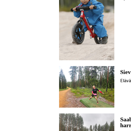
Siev
Eläv
Saab
har