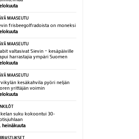
eviin laaditaan viisaan liikkumisen
unnitelmaa
 elokuuta
ÄVÄ MAASEUTU
evin frisbeegolfradoista on moneksi
 elokuuta
ÄVÄ MAASEUTU
abit valtasivat Sievin – kesäpäiville
apui harrastajia ympäri Suomen
 elokuuta
ÄVÄ MAASEUTU
rvikylän kesäkahvila pyöri neljän
oren yrittäjän voimin
 elokuuta
NKILÖT
kelan suku kokoontui 30-
otisjuhlaan
. heinäkuuta