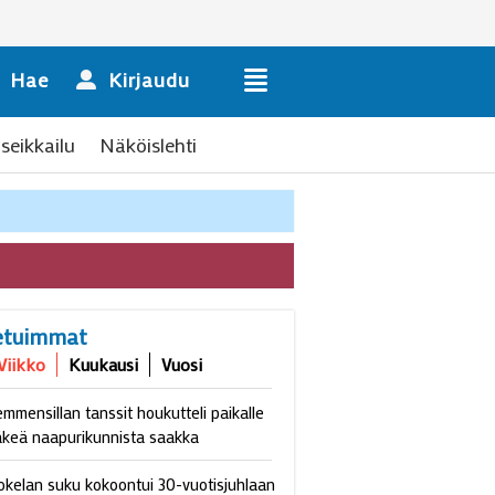
Hae
Kirjaudu
seikkailu
Näköislehti
etuimmat
Viikko
Kuukausi
Vuosi
emmensillan tanssit houkutteli paikalle
äkeä naapurikunnista saakka
okelan suku kokoontui 30-vuotisjuhlaan