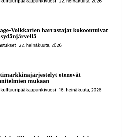
kulttuuripääkaupunkivuosi
22. heinäkuuta, 2026
age-Volkkarien harrastajat kokoontuivat
sydänjärvellä
stukset
22. heinäkuuta, 2026
imarkkinajärjestelyt etenevät
nnitelmien mukaan
kulttuuripääkaupunkivuosi
16. heinäkuuta, 2026