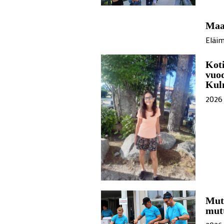
Maas
Eläim
Koti
vuod
Kul
2026 
Mut
mutt