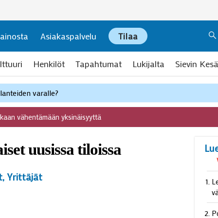
ainosta
Asiakaspalvelu
Tilaa
lttuuri
Henkilöt
Tapahtumat
Lukijalta
Sievin Kesä
anteiden varalle?
ukaan vähentämään yksinäisyyttä
aiset uusissa tiloissa
Lu
t
,
Yrittäjät
L
v
P