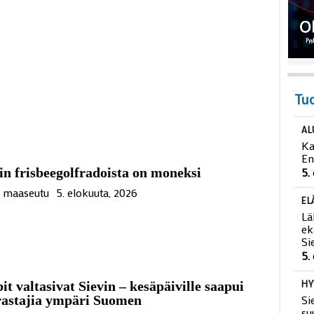
Tu
AL
Ka
in frisbeegolfradoista on moneksi
En
5.
ä maaseutu
5. elokuuta, 2026
EL
Lä
ek
Si
5.
it valtasivat Sievin – kesäpäiville saapui
rastajia ympäri Suomen
HY