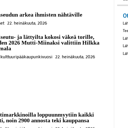
va
22
eudun arkea ihmisten nähtäville
O
et
22. heinäkuuta, 2026
Lä
seutu- ja lättyilta kokosi väkeä torille,
Te
en 2026 Mutti-Miinaksi valittiin Hilkka
Lä
mala
Lä
kulttuuripääkaupunkivuosi
22. heinäkuuta, 2026
Lä
timarkkinoilla loppuunmyytiin kaikki
i, noin 2900 annosta teki kauppansa