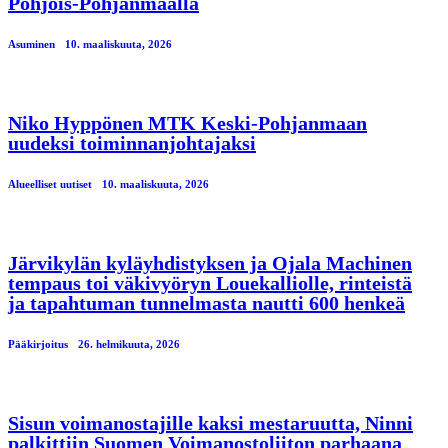
Pohjois-Pohjanmaalla
Asuminen
10. maaliskuuta, 2026
Niko Hyppönen MTK Keski-Pohjanmaan
uudeksi toiminnanjohtajaksi
Alueelliset uutiset
10. maaliskuuta, 2026
Järvikylän kyläyhdistyksen ja Ojala Machinen
tempaus toi väkivyöryn Louekalliolle, rinteistä
ja tapahtuman tunnelmasta nautti 600 henkeä
Pääkirjoitus
26. helmikuuta, 2026
Sisun voimanostajille kaksi mestaruutta, Ninni
palkittiin Suomen Voimanostoliiton parhaana