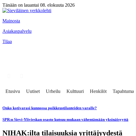
Tänään on lauantai 08. elokuuta 2026
Mainosta
Asiakaspalvelu
Tilaa
Etusivu
Uutiset
Urheilu
Kulttuuri
Henkilöt
Tapahtumat
Onko kotivarasi kunnossa poikkeustilanteiden varalle?
SPR:n Sievi-Ylivieskan osasto kutsuu mukaan vähentämään yksinäisyyttä
NIHAK:ilta tilaisuuksia yrittäjyydestä