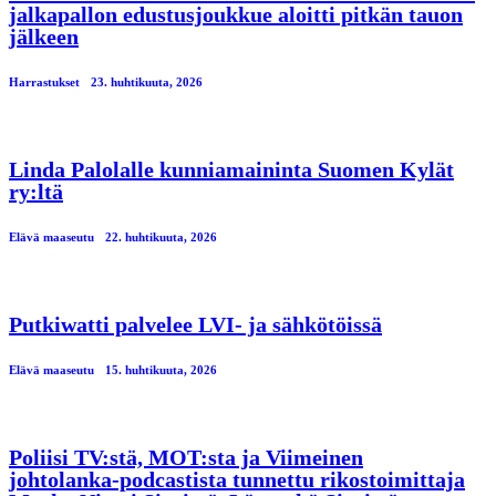
jalkapallon edustusjoukkue aloitti pitkän tauon
jälkeen
Harrastukset
23. huhtikuuta, 2026
Linda Palolalle kunniamaininta Suomen Kylät
ry:ltä
Elävä maaseutu
22. huhtikuuta, 2026
Putkiwatti palvelee LVI- ja sähkötöissä
Elävä maaseutu
15. huhtikuuta, 2026
Poliisi TV:stä, MOT:sta ja Viimeinen
johtolanka-podcastista tunnettu rikostoimittaja