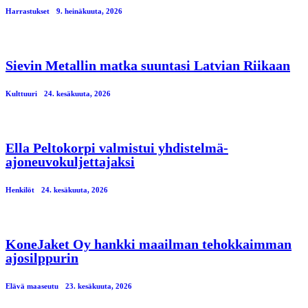
Harrastukset
9. heinäkuuta, 2026
Sievin Metallin matka suuntasi Latvian Riikaan
Kulttuuri
24. kesäkuuta, 2026
Ella Peltokorpi valmistui yhdistelmä-
ajoneuvokuljettajaksi
Henkilöt
24. kesäkuuta, 2026
KoneJaket Oy hankki maailman tehokkaimman
ajosilppurin
Elävä maaseutu
23. kesäkuuta, 2026