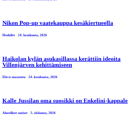
Nikon Pop-up vaatekauppa kesäkiertueella
Henkilöt
24. kesäkuuta, 2026
Haikolan kylän asukasillassa kerättiin ideoita
Villenjärven kehittämiseen
Elävä maaseutu
24. kesäkuuta, 2026
Kalle Jussilan oma suosikki on Enkelini-kappale
Alueelliset uutiset
5. elokuuta, 2026