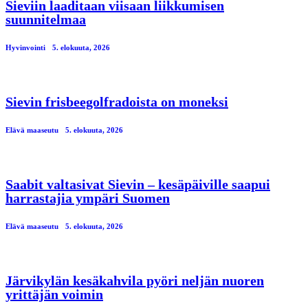
Sieviin laaditaan viisaan liikkumisen
suunnitelmaa
Hyvinvointi
5. elokuuta, 2026
Sievin frisbeegolfradoista on moneksi
Elävä maaseutu
5. elokuuta, 2026
Saabit valtasivat Sievin – kesäpäiville saapui
harrastajia ympäri Suomen
Elävä maaseutu
5. elokuuta, 2026
Järvikylän kesäkahvila pyöri neljän nuoren
yrittäjän voimin