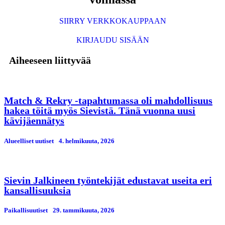
SIIRRY VERKKOKAUPPAAN
KIRJAUDU SISÄÄN
Aiheeseen liittyvää
Match & Rekry -tapahtumassa oli mahdollisuus
hakea töitä myös Sievistä. Tänä vuonna uusi
kävijäennätys
Alueelliset uutiset
4. helmikuuta, 2026
Sievin Jalkineen työntekijät edustavat useita eri
kansallisuuksia
Paikallisuutiset
29. tammikuuta, 2026