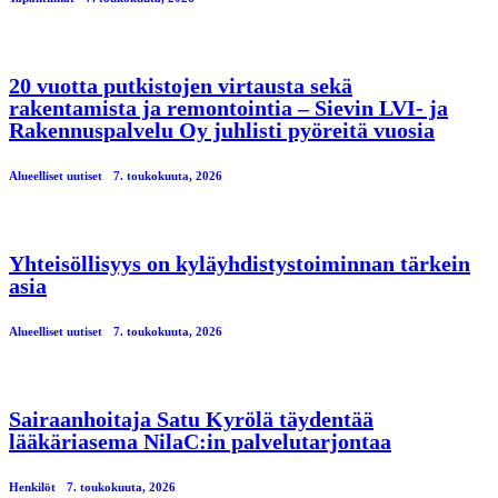
20 vuotta putkistojen virtausta sekä
rakentamista ja remontointia – Sievin LVI- ja
Rakennuspalvelu Oy juhlisti pyöreitä vuosia
Alueelliset uutiset
7. toukokuuta, 2026
Yhteisöllisyys on kyläyhdistystoiminnan tärkein
asia
Alueelliset uutiset
7. toukokuuta, 2026
Sairaanhoitaja Satu Kyrölä täydentää
lääkäriasema NilaC:in palvelutarjontaa
Henkilöt
7. toukokuuta, 2026