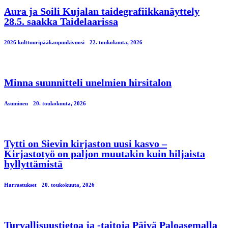
Aura ja Soili Kujalan taidegrafiikkanäyttely
28.5. saakka Taidelaarissa
2026 kulttuuripääkaupunkivuosi
22. toukokuuta, 2026
Minna suunnitteli unelmien hirsitalon
Asuminen
20. toukokuuta, 2026
Tytti on Sievin kirjaston uusi kasvo –
Kirjastotyö on paljon muutakin kuin hiljaista
hyllyttämistä
Harrastukset
20. toukokuuta, 2026
Turvallisuustietoa ja -taitoja Päivä Paloasemalla