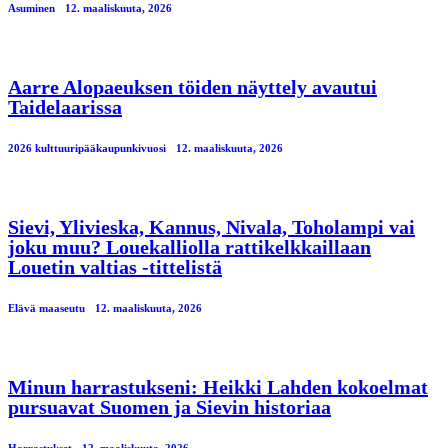
Asuminen
12. maaliskuuta, 2026
Aarre Alopaeuksen töiden näyttely avautui
Taidelaarissa
2026 kulttuuripääkaupunkivuosi
12. maaliskuuta, 2026
Sievi, Ylivieska, Kannus, Nivala, Toholampi vai
joku muu? Louekalliolla rattikelkkaillaan
Louetin valtias -tittelistä
Elävä maaseutu
12. maaliskuuta, 2026
Minun harrastukseni: Heikki Lahden kokoelmat
pursuavat Suomen ja Sievin historiaa