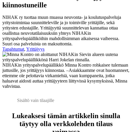
kiinnostuneille
NIHAK ry tuottaa muun muassa neuvonta- ja koulutuspalveluja
yritystoimintaa suunnitteleville ja jo toimiville yrittäjille, sekä
yritysten edustajille. Yrittäjyyttä suunnittelevan kannattaa ottaa
osallistua neuvotatilaisuuksiin yhteys NIHAKin
yrityspalvelupäälliköihin mahdollisimman aikaisessa vaiheessa.
Suuri osa palveluista on maksuttomia.
Tapahtumat
,
Yrittäjyys
NIHAKin yrityspalvelupäällikkö Minna Kontro rohkaisee tulemaan
juttusille, jos yrittäjyys kiinnostaa. –Asiakkaamme ovat huomanneet,
ettemme ole pelottavia virkamiehiä, vaan kumppaneita, jotka
haluavat aidosti auttaa yrittäjyyteen liittyvissä kysymyksissä, Minna
vahvistaa.
Sisältö vain tilaajille
Lukeaksesi tämän artikkelin sinulla
täytyy olla verkkolehden tilaus
voimassa