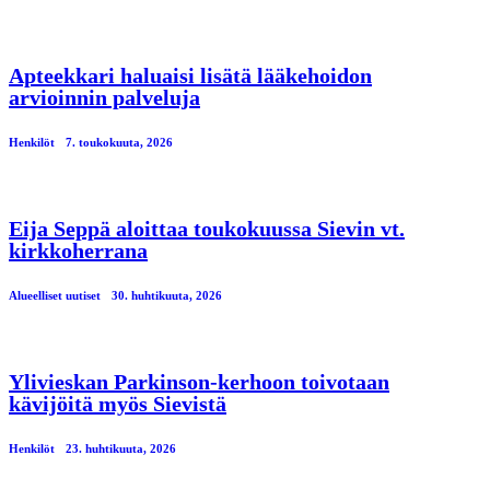
Apteekkari haluaisi lisätä lääkehoidon
arvioinnin palveluja
Henkilöt
7. toukokuuta, 2026
Eija Seppä aloittaa toukokuussa Sievin vt.
kirkkoherrana
Alueelliset uutiset
30. huhtikuuta, 2026
Ylivieskan Parkinson-kerhoon toivotaan
kävijöitä myös Sievistä
Henkilöt
23. huhtikuuta, 2026