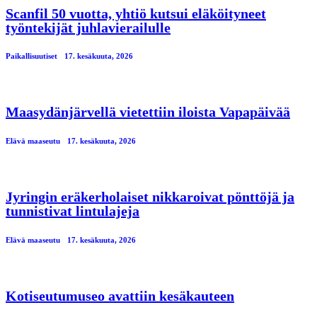
Scanfil 50 vuotta, yhtiö kutsui eläköityneet
työntekijät juhlavierailulle
Paikallisuutiset
17. kesäkuuta, 2026
Maasydänjärvellä vietettiin iloista Vapapäivää
Elävä maaseutu
17. kesäkuuta, 2026
Jyringin eräkerholaiset nikkaroivat pönttöjä ja
tunnistivat lintulajeja
Elävä maaseutu
17. kesäkuuta, 2026
Kotiseutumuseo avattiin kesäkauteen