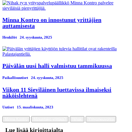
Minna Kontro on innostunut yrittäjien
auttamisesta
Henkilöt
24. syyskuuta, 2025
Päivälän uusi halli valmistuu tammikuussa
Paikallisuutiset
24. syyskuuta, 2025
Viikon 11 Sieviläinen luettavissa ilmaiseksi
näköislehtenä
Uutiset
15. maaliskuuta, 2023
Minna Kontro
Minustako yrittäjä?
Nihak
Yritysneuvonta
Lue lisää kirjoittajalta