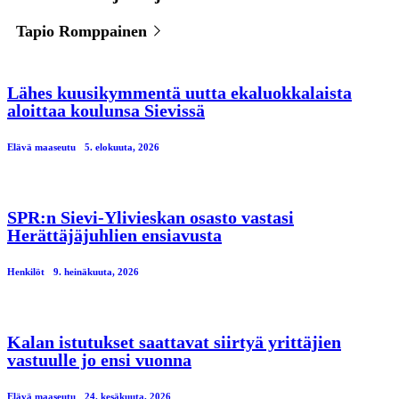
Tapio Romppainen
Lähes kuusikymmentä uutta ekaluokkalaista
aloittaa koulunsa Sievissä
Elävä maaseutu
5. elokuuta, 2026
SPR:n Sievi-Ylivieskan osasto vastasi
Herättäjäjuhlien ensiavusta
Henkilöt
9. heinäkuuta, 2026
Kalan istutukset saattavat siirtyä yrittäjien
vastuulle jo ensi vuonna
Elävä maaseutu
24. kesäkuuta, 2026