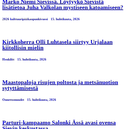
Marko Niemi Sievissä. Löytyykö Sievistä
lisätietoa Juha Valkolan mystiseen katoamiseen?
2026 kulttuuripääkaupunkivuosi
15. huhtikuuta, 2026
Kirkkoherra Olli Luhtasela siirtyy Urjalaan
kiitollisin mielin
Henkilöt
15. huhtikuuta, 2026
Maastopaloja risujen poltosta ja metsänuotion
sytyttämisestä
Onnettomuudet
15. huhtikuuta, 2026
Parturi-kampaamo Salonki Ässä avasi ovensa
Sievin keskustassa