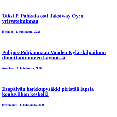
Taksi P. Pahkala osti Taksiway Oy:n
yritystoiminnan
Henkilöt
1. huhtikuuta, 2026
Pohjois-Pohjanmaan Vuoden Kylä -kilpailuun
ilmoittautuminen käynnissä
Asuminen
1. huhtikuuta, 2026
Iltapäivän herkkupysäkki piristää lapsia
kouluviikon keskellä
Hyvinvointi
1. huhtikuuta, 2026