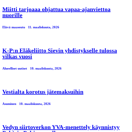
Miitti tarjoaaa ohjattua vapaa-ajanviettoa
nuorille
Elävä maaseutu
11. maaliskuuta, 2026
K-P:n Eläkeliitto Sievin yhdistykselle tulossa
vilkas vuosi
Alueelliset uutiset
10. maaliskuuta, 2026
Vestialta korotus jätemaksuihin
Asuminen
10. maaliskuuta, 2026
Vedyn siirtoverkon YVA-menettely käynnistyy