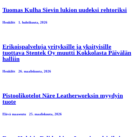
Tuomas Kulha Sievin lukion uudeksi rehtoriksi
Henkilöt
1. huhtikuuta, 2026
Erikoispalveluja yrityksille ja yksityisille
tuottava Stentek Oy muutti Kokkolasta Päivälän
halliin
Henkilöt
26. maaliskuuta, 2026
Pistoolikotelot Näre Leatherworksin myydyin
tuote
Elävä maaseutu
25. maaliskuuta, 2026