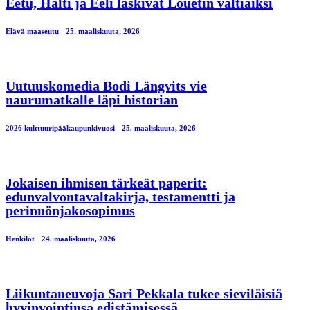
Eetu, Halti ja Eeli laskivat Louetin valtiaiksi
Elävä maaseutu
25. maaliskuuta, 2026
Uutuuskomedia Bodi Längvits vie
naurumatkalle läpi historian
2026 kulttuuripääkaupunkivuosi
25. maaliskuuta, 2026
Jokaisen ihmisen tärkeät paperit:
edunvalvontavaltakirja, testamentti ja
perinnönjakosopimus
Henkilöt
24. maaliskuuta, 2026
Liikuntaneuvoja Sari Pekkala tukee sieviläisiä
hyvinvointinsa edistämisessä