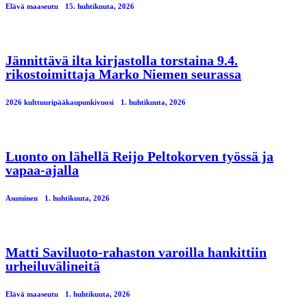
Elävä maaseutu
15. huhtikuuta, 2026
Jännittävä ilta kirjastolla torstaina 9.4.
rikostoimittaja Marko Niemen seurassa
2026 kulttuuripääkaupunkivuosi
1. huhtikuuta, 2026
Luonto on lähellä Reijo Peltokorven työssä ja
vapaa-ajalla
Asuminen
1. huhtikuuta, 2026
Matti Saviluoto-rahaston varoilla hankittiin
urheiluvälineitä
Elävä maaseutu
1. huhtikuuta, 2026