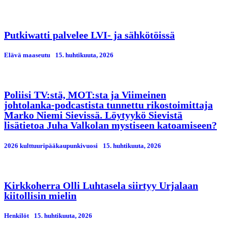
Putkiwatti palvelee LVI- ja sähkötöissä
Elävä maaseutu
15. huhtikuuta, 2026
Poliisi TV:stä, MOT:sta ja Viimeinen
johtolanka-podcastista tunnettu rikostoimittaja
Marko Niemi Sievissä. Löytyykö Sievistä
lisätietoa Juha Valkolan mystiseen katoamiseen?
2026 kulttuuripääkaupunkivuosi
15. huhtikuuta, 2026
Kirkkoherra Olli Luhtasela siirtyy Urjalaan
kiitollisin mielin
Henkilöt
15. huhtikuuta, 2026