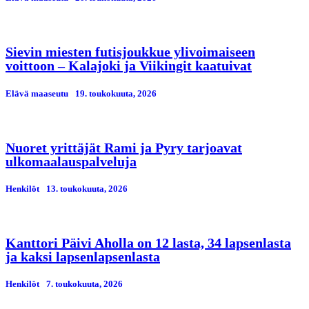
Sievin miesten futisjoukkue ylivoimaiseen
voittoon – Kalajoki ja Viikingit kaatuivat
Elävä maaseutu
19. toukokuuta, 2026
Nuoret yrittäjät Rami ja Pyry tarjoavat
ulkomaalauspalveluja
Henkilöt
13. toukokuuta, 2026
Kanttori Päivi Aholla on 12 lasta, 34 lapsenlasta
ja kaksi lapsenlapsenlasta
Henkilöt
7. toukokuuta, 2026