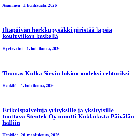
Asuminen
1. huhtikuuta, 2026
Iltapäivän herkkupysäkki piristää lapsia
kouluviikon keskellä
Hyvinvointi
1. huhtikuuta, 2026
Tuomas Kulha Sievin lukion uudeksi rehtoriksi
Henkilöt
1. huhtikuuta, 2026
Erikoispalveluja yrityksille ja yksityisille
tuottava Stentek Oy muutti Kokkolasta Päivälän
halliin
Henkilöt
26. maaliskuuta, 2026