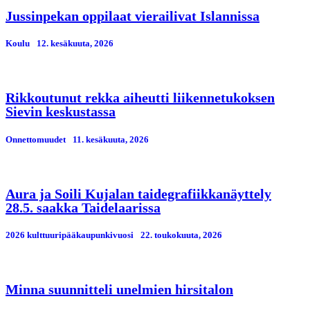
Jussinpekan oppilaat vierailivat Islannissa
Koulu
12. kesäkuuta, 2026
Rikkoutunut rekka aiheutti liikennetukoksen
Sievin keskustassa
Onnettomuudet
11. kesäkuuta, 2026
Aura ja Soili Kujalan taidegrafiikkanäyttely
28.5. saakka Taidelaarissa
2026 kulttuuripääkaupunkivuosi
22. toukokuuta, 2026
Minna suunnitteli unelmien hirsitalon