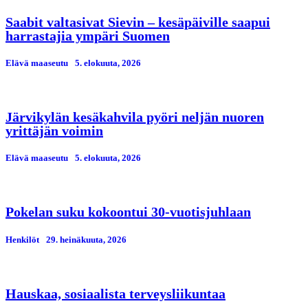
Saabit valtasivat Sievin – kesäpäiville saapui
harrastajia ympäri Suomen
Elävä maaseutu
5. elokuuta, 2026
Järvikylän kesäkahvila pyöri neljän nuoren
yrittäjän voimin
Elävä maaseutu
5. elokuuta, 2026
Pokelan suku kokoontui 30-vuotisjuhlaan
Henkilöt
29. heinäkuuta, 2026
Hauskaa, sosiaalista terveysliikuntaa