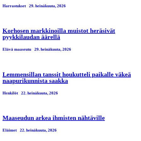
Harrastukset
29. heinäkuuta, 2026
Korhosen markkinoilla muistot heräsivät
pyykkilaudan äärellä
Elävä maaseutu
29. heinäkuuta, 2026
Lemmensillan tanssit houkutteli paikalle väkeä
naapurikunnista saakka
Henkilöt
22. heinäkuuta, 2026
Maaseudun arkea ihmisten nähtäville
Eläimet
22. heinäkuuta, 2026