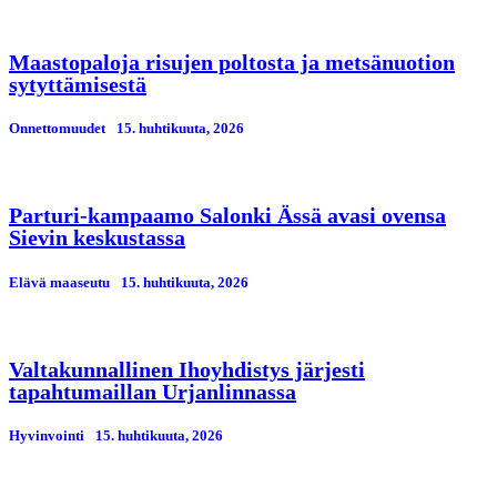
Maastopaloja risujen poltosta ja metsänuotion
sytyttämisestä
Onnettomuudet
15. huhtikuuta, 2026
Parturi-kampaamo Salonki Ässä avasi ovensa
Sievin keskustassa
Elävä maaseutu
15. huhtikuuta, 2026
Valtakunnallinen Ihoyhdistys järjesti
tapahtumaillan Urjanlinnassa
Hyvinvointi
15. huhtikuuta, 2026