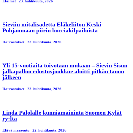
Eläimet
23. huhtikuuta, 2026
Sieviin mitalisadetta Eläkeliiton Keski-
Pohjanmaan piirin bocciakilpailuista
Harrastukset
23. huhtikuuta, 2026
Yli 15-vuotiaita toivotaan mukaan – Sievin Sisun
jalkapallon edustusjoukkue aloitti pitkän tauon
jälkeen
Harrastukset
23. huhtikuuta, 2026
Linda Palolalle kunniamaininta Suomen Kylät
ry:ltä
Elävä maaseutu
22. huhtikuuta, 2026