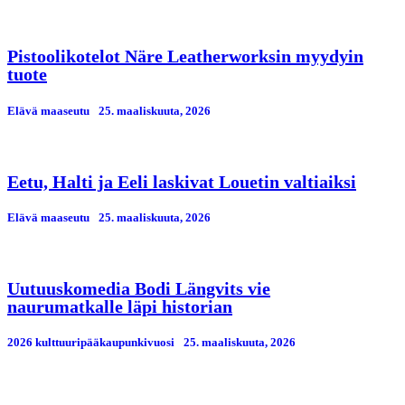
Pistoolikotelot Näre Leatherworksin myydyin
tuote
Elävä maaseutu
25. maaliskuuta, 2026
Eetu, Halti ja Eeli laskivat Louetin valtiaiksi
Elävä maaseutu
25. maaliskuuta, 2026
Uutuuskomedia Bodi Längvits vie
naurumatkalle läpi historian
2026 kulttuuripääkaupunkivuosi
25. maaliskuuta, 2026