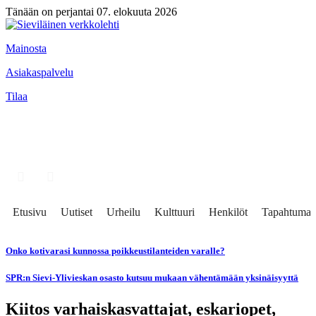
Tänään on perjantai 07. elokuuta 2026
Mainosta
Asiakaspalvelu
Tilaa
Etusivu
Uutiset
Urheilu
Kulttuuri
Henkilöt
Tapahtumat
Onko kotivarasi kunnossa poikkeustilanteiden varalle?
SPR:n Sievi-Ylivieskan osasto kutsuu mukaan vähentämään yksinäisyyttä
Kiitos varhaiskasvattajat, eskariopet,