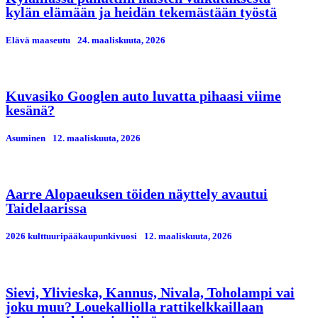
kylän elämään ja heidän tekemästään työstä
Elävä maaseutu
24. maaliskuuta, 2026
Kuvasiko Googlen auto luvatta pihaasi viime
kesänä?
Asuminen
12. maaliskuuta, 2026
Aarre Alopaeuksen töiden näyttely avautui
Taidelaarissa
2026 kulttuuripääkaupunkivuosi
12. maaliskuuta, 2026
Sievi, Ylivieska, Kannus, Nivala, Toholampi vai
joku muu? Louekalliolla rattikelkkaillaan