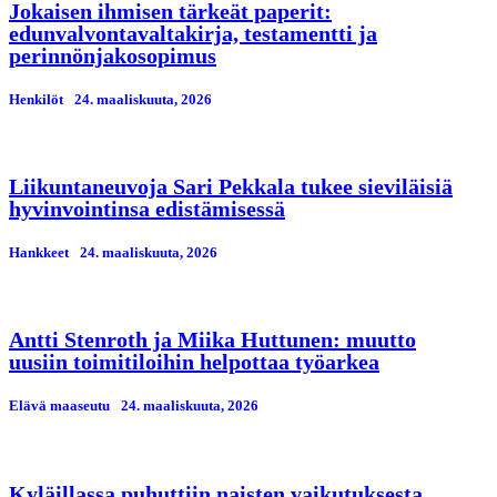
Jokaisen ihmisen tärkeät paperit:
edunvalvontavaltakirja, testamentti ja
perinnönjakosopimus
Henkilöt
24. maaliskuuta, 2026
Liikuntaneuvoja Sari Pekkala tukee sieviläisiä
hyvinvointinsa edistämisessä
Hankkeet
24. maaliskuuta, 2026
Antti Stenroth ja Miika Huttunen: muutto
uusiin toimitiloihin helpottaa työarkea
Elävä maaseutu
24. maaliskuuta, 2026
Kyläillassa puhuttiin naisten vaikutuksesta