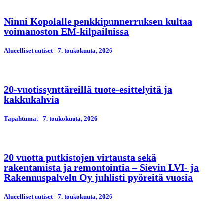
Ninni Kopolalle penkkipunnerruksen kultaa
voimanoston EM-kilpailuissa
Alueelliset uutiset
7. toukokuuta, 2026
20-vuotissynttäreillä tuote-esittelyitä ja
kakkukahvia
Tapahtumat
7. toukokuuta, 2026
20 vuotta putkistojen virtausta sekä
rakentamista ja remontointia – Sievin LVI- ja
Rakennuspalvelu Oy juhlisti pyöreitä vuosia
Alueelliset uutiset
7. toukokuuta, 2026