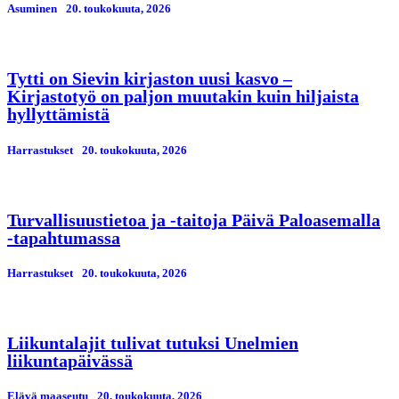
Asuminen
20. toukokuuta, 2026
Tytti on Sievin kirjaston uusi kasvo –
Kirjastotyö on paljon muutakin kuin hiljaista
hyllyttämistä
Harrastukset
20. toukokuuta, 2026
Turvallisuustietoa ja -taitoja Päivä Paloasemalla
-tapahtumassa
Harrastukset
20. toukokuuta, 2026
Liikuntalajit tulivat tutuksi Unelmien
liikuntapäivässä
Elävä maaseutu
20. toukokuuta, 2026