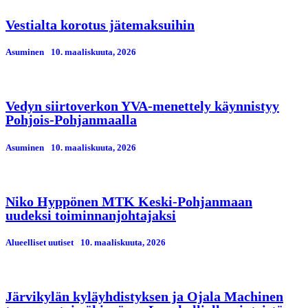
Vestialta korotus jätemaksuihin
Asuminen
10. maaliskuuta, 2026
Vedyn siirtoverkon YVA-menettely käynnistyy
Pohjois-Pohjanmaalla
Asuminen
10. maaliskuuta, 2026
Niko Hyppönen MTK Keski-Pohjanmaan
uudeksi toiminnanjohtajaksi
Alueelliset uutiset
10. maaliskuuta, 2026
Järvikylän kyläyhdistyksen ja Ojala Machinen