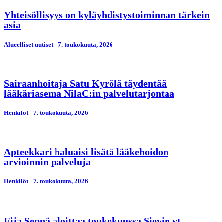
Yhteisöllisyys on kyläyhdistystoiminnan tärkein
asia
Alueelliset uutiset
7. toukokuuta, 2026
Sairaanhoitaja Satu Kyrölä täydentää
lääkäriasema NilaC:in palvelutarjontaa
Henkilöt
7. toukokuuta, 2026
Apteekkari haluaisi lisätä lääkehoidon
arvioinnin palveluja
Henkilöt
7. toukokuuta, 2026
Eija Seppä aloittaa toukokuussa Sievin vt.