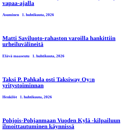
vapaa-ajalla
Asuminen
1. huhtikuuta, 2026
Matti Saviluoto-rahaston varoilla hankittiin
urheiluvälineitä
Elävä maaseutu
1. huhtikuuta, 2026
Taksi P. Pahkala osti Taksiway Oy:n
yritystoiminnan
Henkilöt
1. huhtikuuta, 2026
Pohjois-Pohjanmaan Vuoden Kylä -kilpailuun
ilmoittautuminen käynnissä