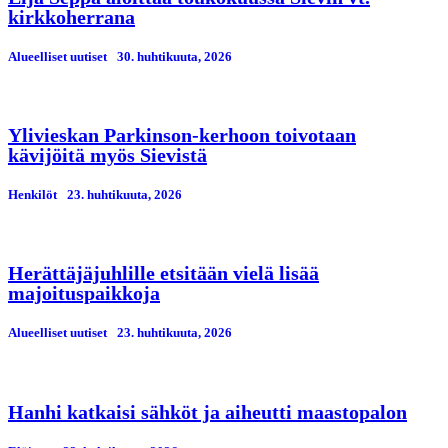
kirkkoherrana
Alueelliset uutiset
30. huhtikuuta, 2026
Ylivieskan Parkinson-kerhoon toivotaan
kävijöitä myös Sievistä
Henkilöt
23. huhtikuuta, 2026
Herättäjäjuhlille etsitään vielä lisää
majoituspaikkoja
Alueelliset uutiset
23. huhtikuuta, 2026
Hanhi katkaisi sähköt ja aiheutti maastopalon