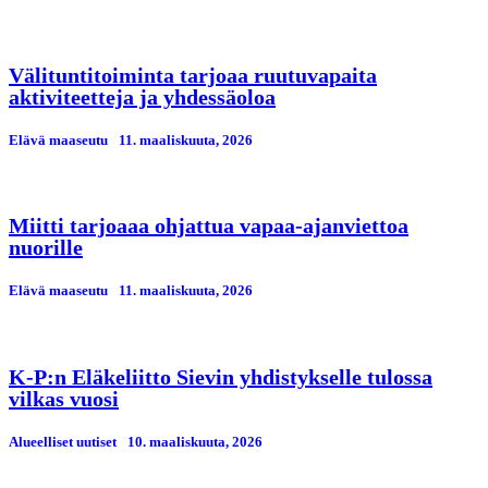
Välituntitoiminta tarjoaa ruutuvapaita
aktiviteetteja ja yhdessäoloa
Elävä maaseutu
11. maaliskuuta, 2026
Miitti tarjoaaa ohjattua vapaa-ajanviettoa
nuorille
Elävä maaseutu
11. maaliskuuta, 2026
K-P:n Eläkeliitto Sievin yhdistykselle tulossa
vilkas vuosi
Alueelliset uutiset
10. maaliskuuta, 2026