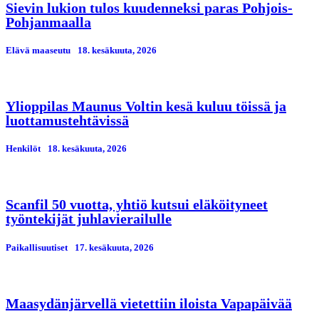
Sievin lukion tulos kuudenneksi paras Pohjois-
Pohjanmaalla
Elävä maaseutu
18. kesäkuuta, 2026
Ylioppilas Maunus Voltin kesä kuluu töissä ja
luottamustehtävissä
Henkilöt
18. kesäkuuta, 2026
Scanfil 50 vuotta, yhtiö kutsui eläköityneet
työntekijät juhlavierailulle
Paikallisuutiset
17. kesäkuuta, 2026
Maasydänjärvellä vietettiin iloista Vapapäivää