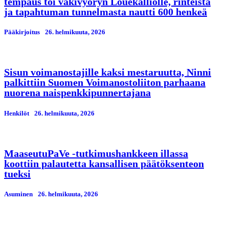
tempaus toi väkivyöryn Louekalliolle, rinteistä
ja tapahtuman tunnelmasta nautti 600 henkeä
Pääkirjoitus
26. helmikuuta, 2026
Sisun voimanostajille kaksi mestaruutta, Ninni
palkittiin Suomen Voimanostoliiton parhaana
nuorena naispenkkipunnertajana
Henkilöt
26. helmikuuta, 2026
MaaseutuPaVe -tutkimushankkeen illassa
koottiin palautetta kansallisen päätöksenteon
tueksi
Asuminen
26. helmikuuta, 2026