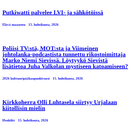
Putkiwatti palvelee LVI- ja sähkötöissä
Elävä maaseutu
15. huhtikuuta, 2026
Poliisi TV:stä, MOT:sta ja Viimeinen
johtolanka-podcastista tunnettu rikostoimittaja
Marko Niemi Sievissä. Löytyykö Sievistä
lisätietoa Juha Valkolan mystiseen katoamiseen?
2026 kulttuuripääkaupunkivuosi
15. huhtikuuta, 2026
Kirkkoherra Olli Luhtasela siirtyy Urjalaan
kiitollisin mielin
Henkilöt
15. huhtikuuta, 2026