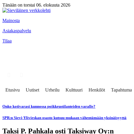
Tänään on torstai 06. elokuuta 2026
Mainosta
Asiakaspalvelu
Tilaa
Etusivu
Uutiset
Urheilu
Kulttuuri
Henkilöt
Tapahtumat
Onko kotivarasi kunnossa poikkeustilanteiden varalle?
SPR:n Sievi-Ylivieskan osasto kutsuu mukaan vähentämään yksinäisyyttä
Taksi P. Pahkala osti Taksiway Oy:n