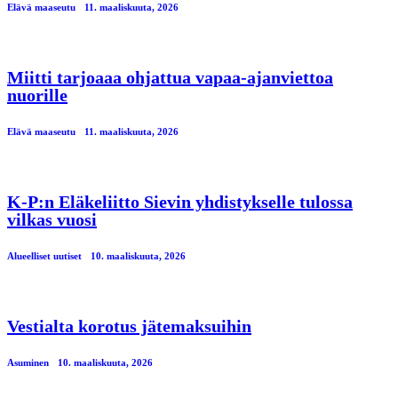
Elävä maaseutu
11. maaliskuuta, 2026
Miitti tarjoaaa ohjattua vapaa-ajanviettoa
nuorille
Elävä maaseutu
11. maaliskuuta, 2026
K-P:n Eläkeliitto Sievin yhdistykselle tulossa
vilkas vuosi
Alueelliset uutiset
10. maaliskuuta, 2026
Vestialta korotus jätemaksuihin
Asuminen
10. maaliskuuta, 2026