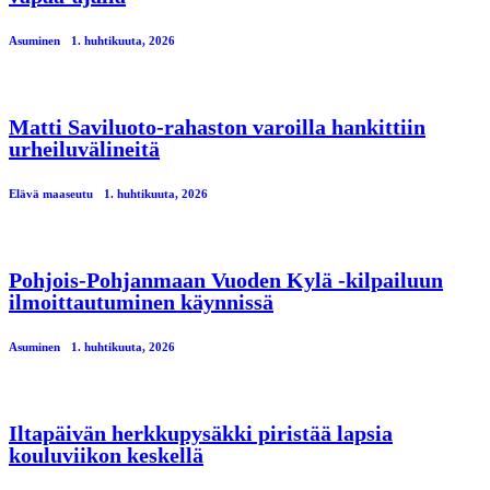
Asuminen
1. huhtikuuta, 2026
Matti Saviluoto-rahaston varoilla hankittiin
urheiluvälineitä
Elävä maaseutu
1. huhtikuuta, 2026
Pohjois-Pohjanmaan Vuoden Kylä -kilpailuun
ilmoittautuminen käynnissä
Asuminen
1. huhtikuuta, 2026
Iltapäivän herkkupysäkki piristää lapsia
kouluviikon keskellä