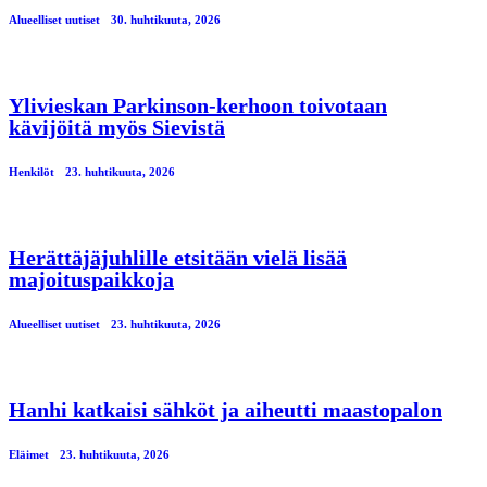
Alueelliset uutiset
30. huhtikuuta, 2026
Ylivieskan Parkinson-kerhoon toivotaan
kävijöitä myös Sievistä
Henkilöt
23. huhtikuuta, 2026
Herättäjäjuhlille etsitään vielä lisää
majoituspaikkoja
Alueelliset uutiset
23. huhtikuuta, 2026
Hanhi katkaisi sähköt ja aiheutti maastopalon
Eläimet
23. huhtikuuta, 2026