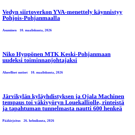
Vedyn siirtoverkon YVA-menettely käynnistyy
Pohjois-Pohjanmaalla
Asuminen
10. maaliskuuta, 2026
Niko Hyppönen MTK Keski-Pohjanmaan
uudeksi toiminnanjohtajaksi
Alueelliset uutiset
10. maaliskuuta, 2026
Järvikylän kyläyhdistyksen ja Ojala Machinen
tempaus toi väkivyöryn Louekalliolle, rinteistä
ja tapahtuman tunnelmasta nautti 600 henkeä
Pääkirjoitus
26. helmikuuta, 2026