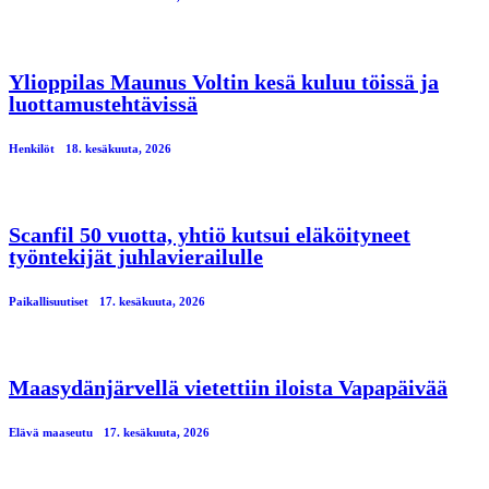
Ylioppilas Maunus Voltin kesä kuluu töissä ja
luottamustehtävissä
Henkilöt
18. kesäkuuta, 2026
Scanfil 50 vuotta, yhtiö kutsui eläköityneet
työntekijät juhlavierailulle
Paikallisuutiset
17. kesäkuuta, 2026
Maasydänjärvellä vietettiin iloista Vapapäivää
Elävä maaseutu
17. kesäkuuta, 2026