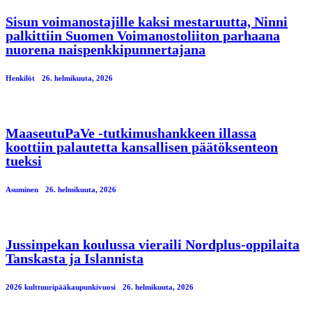
Sisun voimanostajille kaksi mestaruutta, Ninni
palkittiin Suomen Voimanostoliiton parhaana
nuorena naispenkkipunnertajana
Henkilöt
26. helmikuuta, 2026
MaaseutuPaVe -tutkimushankkeen illassa
koottiin palautetta kansallisen päätöksenteon
tueksi
Asuminen
26. helmikuuta, 2026
Jussinpekan koulussa vieraili Nordplus-oppilaita
Tanskasta ja Islannista
2026 kulttuuripääkaupunkivuosi
26. helmikuuta, 2026