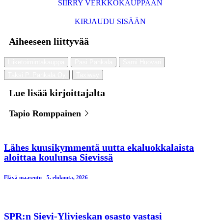
SIIRRY VERKKOKAUPPAAN
KIRJAUDU SISÄÄN
Aiheeseen liittyvää
Liiketoimintakauppa
Pasi Pahkala
Sami Huovari
Taksi P. Pahkala Oy
Taxiway
Lue lisää kirjoittajalta
Tapio Romppainen
Lähes kuusikymmentä uutta ekaluokkalaista
aloittaa koulunsa Sievissä
Elävä maaseutu
5. elokuuta, 2026
SPR:n Sievi-Ylivieskan osasto vastasi