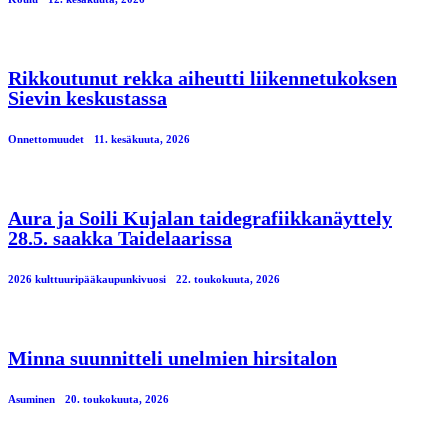
Rikkoutunut rekka aiheutti liikennetukoksen
Sievin keskustassa
Onnettomuudet
11. kesäkuuta, 2026
Aura ja Soili Kujalan taidegrafiikkanäyttely
28.5. saakka Taidelaarissa
2026 kulttuuripääkaupunkivuosi
22. toukokuuta, 2026
Minna suunnitteli unelmien hirsitalon
Asuminen
20. toukokuuta, 2026