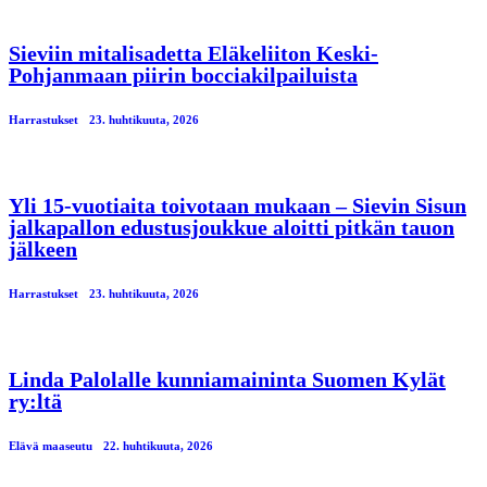
Sieviin mitalisadetta Eläkeliiton Keski-
Pohjanmaan piirin bocciakilpailuista
Harrastukset
23. huhtikuuta, 2026
Yli 15-vuotiaita toivotaan mukaan – Sievin Sisun
jalkapallon edustusjoukkue aloitti pitkän tauon
jälkeen
Harrastukset
23. huhtikuuta, 2026
Linda Palolalle kunniamaininta Suomen Kylät
ry:ltä
Elävä maaseutu
22. huhtikuuta, 2026