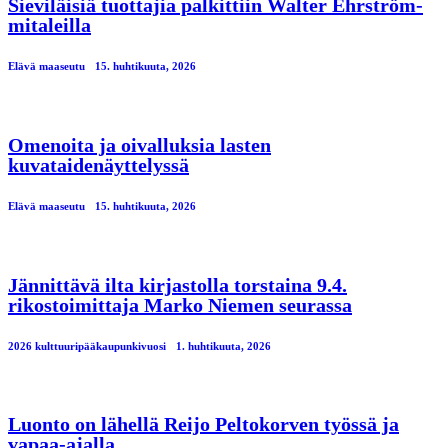
Sieviläisiä tuottajia palkittiin Walter Ehrström-
mitaleilla
Elävä maaseutu
15. huhtikuuta, 2026
Omenoita ja oivalluksia lasten
kuvataidenäyttelyssä
Elävä maaseutu
15. huhtikuuta, 2026
Jännittävä ilta kirjastolla torstaina 9.4.
rikostoimittaja Marko Niemen seurassa
2026 kulttuuripääkaupunkivuosi
1. huhtikuuta, 2026
Luonto on lähellä Reijo Peltokorven työssä ja
vapaa-ajalla