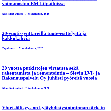
voimanoston EM-kilpailuissa
Alueelliset uutiset
7. toukokuuta, 2026
20-vuotissynttäreillä tuote-esittelyitä ja
kakkukahvia
Tapahtumat
7. toukokuuta, 2026
20 vuotta putkistojen virtausta sekä
rakentamista ja remontointia – Sievin LVI- ja
Rakennuspalvelu Oy juhlisti pyöreitä vuosia
Alueelliset uutiset
7. toukokuuta, 2026
Yhteisöllisyys on kyläyhdistystoiminnan tärkein