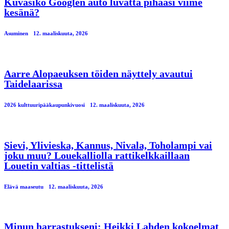
Kuvasiko Googlen auto luvatta pihaasi viime
kesänä?
Asuminen
12. maaliskuuta, 2026
Aarre Alopaeuksen töiden näyttely avautui
Taidelaarissa
2026 kulttuuripääkaupunkivuosi
12. maaliskuuta, 2026
Sievi, Ylivieska, Kannus, Nivala, Toholampi vai
joku muu? Louekalliolla rattikelkkaillaan
Louetin valtias -tittelistä
Elävä maaseutu
12. maaliskuuta, 2026
Minun harrastukseni: Heikki Lahden kokoelmat