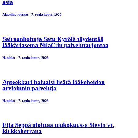
asia
Alueelliset uutiset
7. toukokuuta, 2026
Sairaanhoitaja Satu Kyrölä täydentää
lääkäriasema NilaC:in palvelutarjontaa
Henkilöt
7. toukokuuta, 2026
Apteekkari haluaisi lisätä lääkehoidon
arvioinnin palveluja
Henkilöt
7. toukokuuta, 2026
Eija Seppä aloittaa toukokuussa Sievin vt.
kirkkoherrana