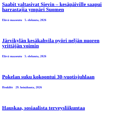
Saabit valtasivat Sievin – kesäpäiville saapui
harrastajia ympäri Suomen
Elävä maaseutu
5. elokuuta, 2026
Järvikylän kesäkahvila pyöri neljän nuoren
yrittäjän voimin
Elävä maaseutu
5. elokuuta, 2026
Pokelan suku kokoontui 30-vuotisjuhlaan
Henkilöt
29. heinäkuuta, 2026
Hauskaa, sosiaalista terveysliikuntaa