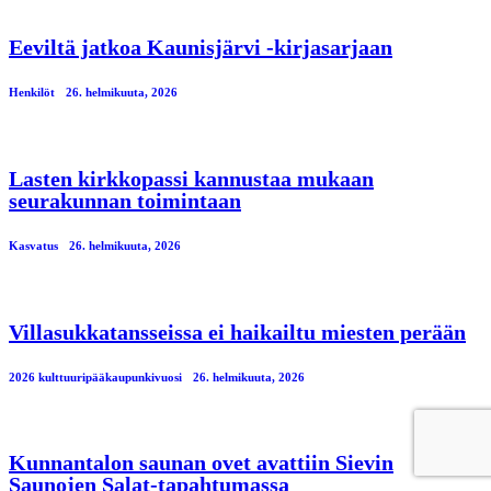
Eeviltä jatkoa Kaunisjärvi -kirjasarjaan
Henkilöt
26. helmikuuta, 2026
Lasten kirkkopassi kannustaa mukaan
seurakunnan toimintaan
Kasvatus
26. helmikuuta, 2026
Villasukkatansseissa ei haikailtu miesten perään
2026 kulttuuripääkaupunkivuosi
26. helmikuuta, 2026
Kunnantalon saunan ovet avattiin Sievin
Saunojen Salat-tapahtumassa