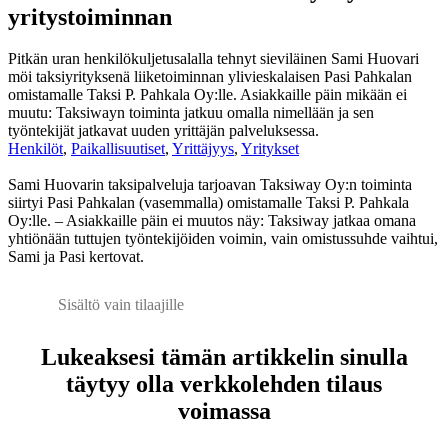
yritystoiminnan
Pitkän uran henkilökuljetusalalla tehnyt sieviläinen Sami Huovari
möi taksiyrityksenä liiketoiminnan ylivieskalaisen Pasi Pahkalan
omistamalle Taksi P. Pahkala Oy:lle. Asiakkaille päin mikään ei
muutu: Taksiwayn toiminta jatkuu omalla nimellään ja sen
työntekijät jatkavat uuden yrittäjän palveluksessa.
Henkilöt
,
Paikallisuutiset
,
Yrittäjyys
,
Yritykset
Sami Huovarin taksipalveluja tarjoavan Taksiway Oy:n toiminta
siirtyi Pasi Pahkalan (vasemmalla) omistamalle Taksi P. Pahkala
Oy:lle. – Asiakkaille päin ei muutos näy: Taksiway jatkaa omana
yhtiönään tuttujen työntekijöiden voimin, vain omistussuhde vaihtui,
Sami ja Pasi kertovat.
Sisältö vain tilaajille
Lukeaksesi tämän artikkelin sinulla
täytyy olla verkkolehden tilaus
voimassa