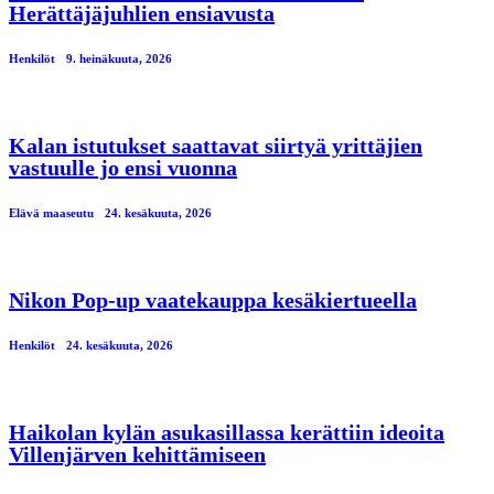
Herättäjäjuhlien ensiavusta
Henkilöt
9. heinäkuuta, 2026
Kalan istutukset saattavat siirtyä yrittäjien
vastuulle jo ensi vuonna
Elävä maaseutu
24. kesäkuuta, 2026
Nikon Pop-up vaatekauppa kesäkiertueella
Henkilöt
24. kesäkuuta, 2026
Haikolan kylän asukasillassa kerättiin ideoita
Villenjärven kehittämiseen