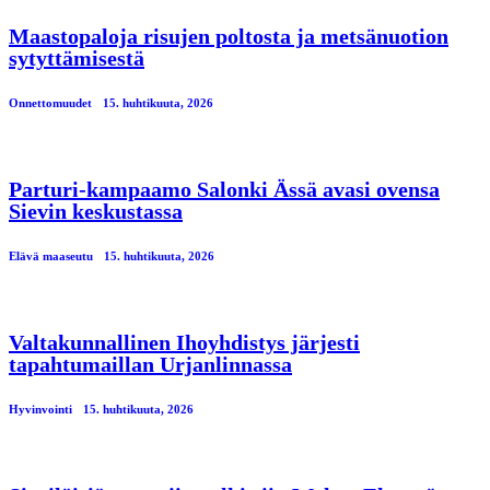
Maastopaloja risujen poltosta ja metsänuotion
sytyttämisestä
Onnettomuudet
15. huhtikuuta, 2026
Parturi-kampaamo Salonki Ässä avasi ovensa
Sievin keskustassa
Elävä maaseutu
15. huhtikuuta, 2026
Valtakunnallinen Ihoyhdistys järjesti
tapahtumaillan Urjanlinnassa
Hyvinvointi
15. huhtikuuta, 2026