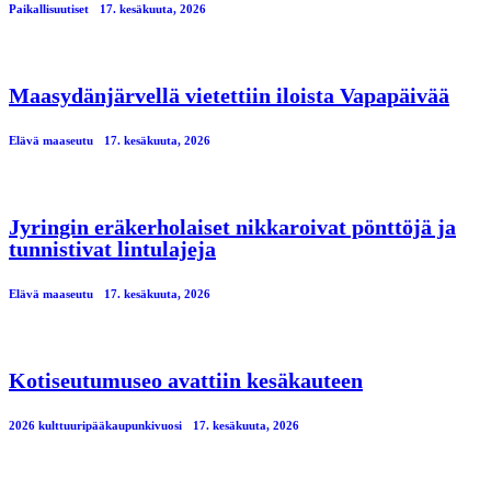
Paikallisuutiset
17. kesäkuuta, 2026
Maasydänjärvellä vietettiin iloista Vapapäivää
Elävä maaseutu
17. kesäkuuta, 2026
Jyringin eräkerholaiset nikkaroivat pönttöjä ja
tunnistivat lintulajeja
Elävä maaseutu
17. kesäkuuta, 2026
Kotiseutumuseo avattiin kesäkauteen
2026 kulttuuripääkaupunkivuosi
17. kesäkuuta, 2026