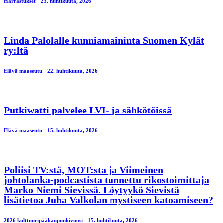
Harrastukset
23. huhtikuuta, 2026
Linda Palolalle kunniamaininta Suomen Kylät
ry:ltä
Elävä maaseutu
22. huhtikuuta, 2026
Putkiwatti palvelee LVI- ja sähkötöissä
Elävä maaseutu
15. huhtikuuta, 2026
Poliisi TV:stä, MOT:sta ja Viimeinen
johtolanka-podcastista tunnettu rikostoimittaja
Marko Niemi Sievissä. Löytyykö Sievistä
lisätietoa Juha Valkolan mystiseen katoamiseen?
2026 kulttuuripääkaupunkivuosi
15. huhtikuuta, 2026