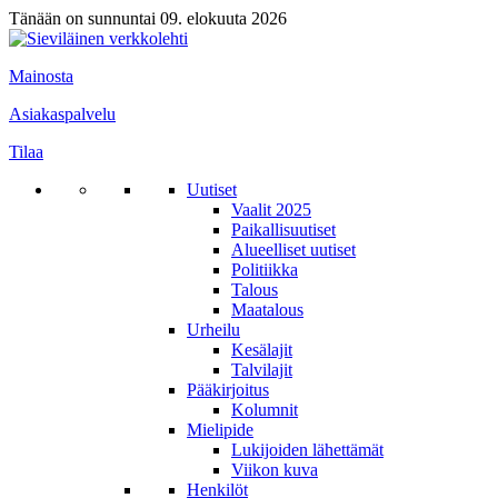
Tänään on sunnuntai 09. elokuuta 2026
Mainosta
Asiakaspalvelu
Tilaa
Uutiset
Vaalit 2025
Paikallisuutiset
Alueelliset uutiset
Politiikka
Talous
Maatalous
Urheilu
Kesälajit
Talvilajit
Pääkirjoitus
Kolumnit
Mielipide
Lukijoiden lähettämät
Viikon kuva
Henkilöt