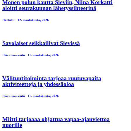
Monen polun kautta Sieviin, Niina Korkatti
aloitti seurakunnan lähetyssihteerinä
Henkilöt
12. maaliskuuta, 2026
Savolaiset seikkailivat Sievissä
Elävä maaseutu
11. maaliskuuta, 2026
Välituntitoiminta tarjoaa ruutuvapaita
aktiviteetteja ja yhdessäoloa
Elävä maaseutu
11. maaliskuuta, 2026
Miitti tarjoaaa ohjattua vapaa-ajanviettoa
nuorille