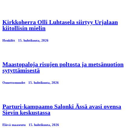
Kirkkoherra Olli Luhtasela siirtyy Urjalaan
kiitollisin mielin
Henkilöt
15. huhtikuuta, 2026
Maastopaloja risujen poltosta ja metsänuotion
sytyttämisestä
Onnettomuudet
15. huhtikuuta, 2026
Parturi-kampaamo Salonki Ässä avasi ovensa
Sievin keskustassa
Elävä maaseutu
15. huhtikuuta, 2026