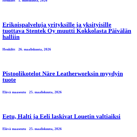
Henkilöt
1. huhtikuuta, 2026
Erikoispalveluja yrityksille ja yksityisille
tuottava Stentek Oy muutti Kokkolasta Päivälän
halliin
Henkilöt
26. maaliskuuta, 2026
Pistoolikotelot Näre Leatherworksin myydyin
tuote
Elävä maaseutu
25. maaliskuuta, 2026
Eetu, Halti ja Eeli laskivat Louetin valtiaiksi
Elävä maaseutu
25. maaliskuuta, 2026