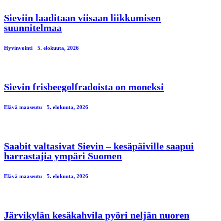
Sieviin laaditaan viisaan liikkumisen
suunnitelmaa
Hyvinvointi
5. elokuuta, 2026
Sievin frisbeegolfradoista on moneksi
Elävä maaseutu
5. elokuuta, 2026
Saabit valtasivat Sievin – kesäpäiville saapui
harrastajia ympäri Suomen
Elävä maaseutu
5. elokuuta, 2026
Järvikylän kesäkahvila pyöri neljän nuoren