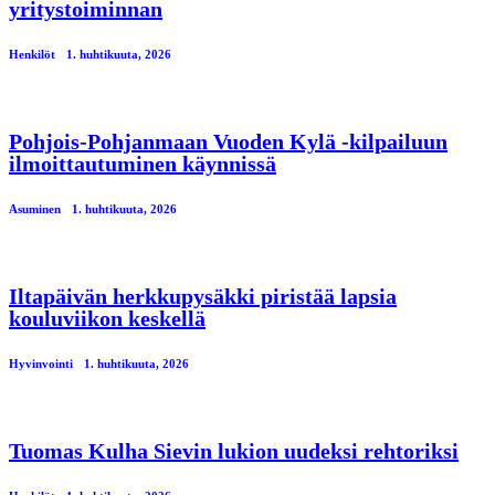
yritystoiminnan
Henkilöt
1. huhtikuuta, 2026
Pohjois-Pohjanmaan Vuoden Kylä -kilpailuun
ilmoittautuminen käynnissä
Asuminen
1. huhtikuuta, 2026
Iltapäivän herkkupysäkki piristää lapsia
kouluviikon keskellä
Hyvinvointi
1. huhtikuuta, 2026
Tuomas Kulha Sievin lukion uudeksi rehtoriksi