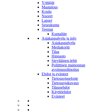
Yrittäjät
Maatalous
Koulu
Nuoret
Lapset
Seurakunta
Teemat
Kuntaliite
Asiakaspalvelu ja info
Asiakaspalvelu
Mediakortti
Tilaa
Hinnasto
Sieviläinen-lehti
Poliittisen mainonnan
avoimuusilmoitus
Ehdot ja evästeet
Tietosuojaseloste
Tietosuojakuvaus
Tilausehdot
Käyttöehdot
Evästeet