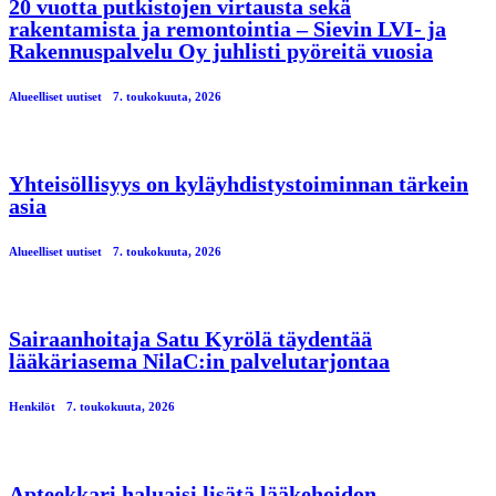
20 vuotta putkistojen virtausta sekä
rakentamista ja remontointia – Sievin LVI- ja
Rakennuspalvelu Oy juhlisti pyöreitä vuosia
Alueelliset uutiset
7. toukokuuta, 2026
Yhteisöllisyys on kyläyhdistystoiminnan tärkein
asia
Alueelliset uutiset
7. toukokuuta, 2026
Sairaanhoitaja Satu Kyrölä täydentää
lääkäriasema NilaC:in palvelutarjontaa
Henkilöt
7. toukokuuta, 2026
Apteekkari haluaisi lisätä lääkehoidon