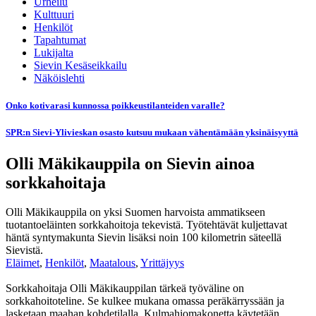
Urheilu
Kulttuuri
Henkilöt
Tapahtumat
Lukijalta
Sievin Kesäseikkailu
Näköislehti
Onko kotivarasi kunnossa poikkeustilanteiden varalle?
SPR:n Sievi-Ylivieskan osasto kutsuu mukaan vähentämään yksinäisyyttä
Olli Mäkikauppila on Sievin ainoa
sorkkahoitaja
Olli Mäkikauppila on yksi Suomen harvoista ammatikseen
tuotantoeläinten sorkkahoitoja tekevistä. Työtehtävät kuljettavat
häntä syntymakunta Sievin lisäksi noin 100 kilometrin säteellä
Sievistä.
Eläimet
,
Henkilöt
,
Maatalous
,
Yrittäjyys
Sorkkahoitaja Olli Mäkikauppilan tärkeä työväline on
sorkkahoitoteline. Se kulkee mukana omassa peräkärryssään ja
lasketaan maahan kohdetilalla. Kulmahiomakonetta käytetään