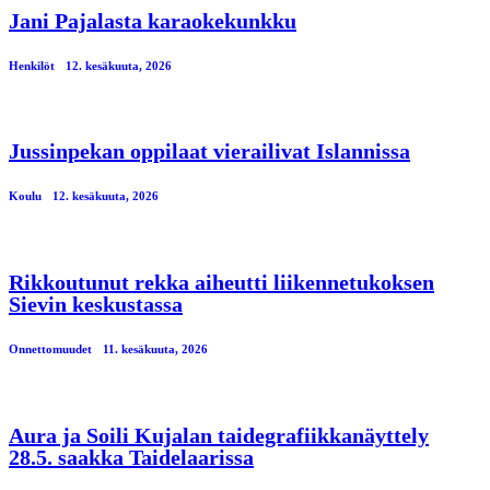
Jani Pajalasta karaokekunkku
Henkilöt
12. kesäkuuta, 2026
Jussinpekan oppilaat vierailivat Islannissa
Koulu
12. kesäkuuta, 2026
Rikkoutunut rekka aiheutti liikennetukoksen
Sievin keskustassa
Onnettomuudet
11. kesäkuuta, 2026
Aura ja Soili Kujalan taidegrafiikkanäyttely
28.5. saakka Taidelaarissa