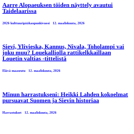
Aarre Alopaeuksen töiden näyttely avautui
Taidelaarissa
2026 kulttuuripääkaupunkivuosi
12. maaliskuuta, 2026
Sievi, Ylivieska, Kannus, Nivala, Toholampi vai
joku muu? Louekalliolla rattikelkkaillaan
Louetin valtias -tittelistä
Elävä maaseutu
12. maaliskuuta, 2026
Minun harrastukseni: Heikki Lahden kokoelmat
pursuavat Suomen ja Sievin historiaa
Harrastukset
12. maaliskuuta, 2026