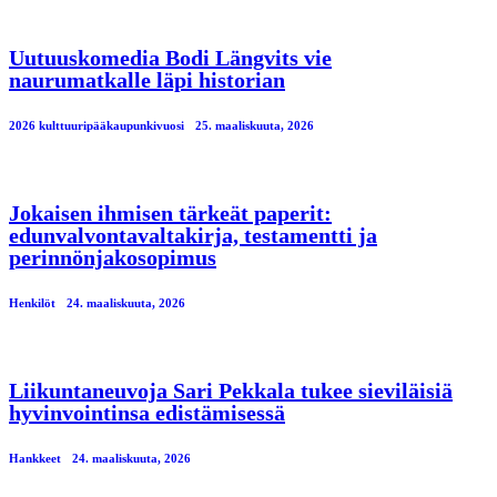
Uutuuskomedia Bodi Längvits vie
naurumatkalle läpi historian
2026 kulttuuripääkaupunkivuosi
25. maaliskuuta, 2026
Jokaisen ihmisen tärkeät paperit:
edunvalvontavaltakirja, testamentti ja
perinnönjakosopimus
Henkilöt
24. maaliskuuta, 2026
Liikuntaneuvoja Sari Pekkala tukee sieviläisiä
hyvinvointinsa edistämisessä
Hankkeet
24. maaliskuuta, 2026