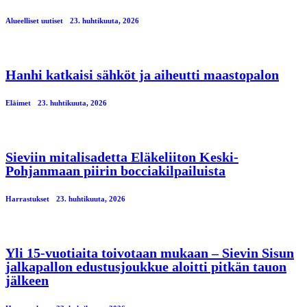
Alueelliset uutiset
23. huhtikuuta, 2026
Hanhi katkaisi sähköt ja aiheutti maastopalon
Eläimet
23. huhtikuuta, 2026
Sieviin mitalisadetta Eläkeliiton Keski-
Pohjanmaan piirin bocciakilpailuista
Harrastukset
23. huhtikuuta, 2026
Yli 15-vuotiaita toivotaan mukaan – Sievin Sisun
jalkapallon edustusjoukkue aloitti pitkän tauon
jälkeen