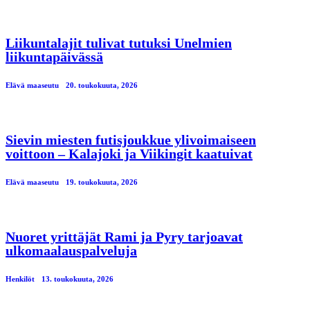
Liikuntalajit tulivat tutuksi Unelmien
liikuntapäivässä
Elävä maaseutu
20. toukokuuta, 2026
Sievin miesten futisjoukkue ylivoimaiseen
voittoon – Kalajoki ja Viikingit kaatuivat
Elävä maaseutu
19. toukokuuta, 2026
Nuoret yrittäjät Rami ja Pyry tarjoavat
ulkomaalauspalveluja
Henkilöt
13. toukokuuta, 2026