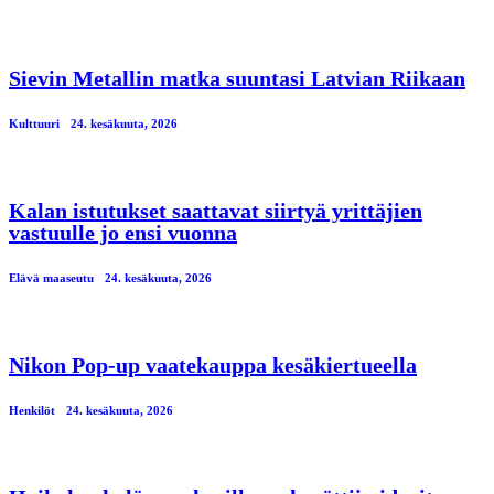
Sievin Metallin matka suuntasi Latvian Riikaan
Kulttuuri
24. kesäkuuta, 2026
Kalan istutukset saattavat siirtyä yrittäjien
vastuulle jo ensi vuonna
Elävä maaseutu
24. kesäkuuta, 2026
Nikon Pop-up vaatekauppa kesäkiertueella
Henkilöt
24. kesäkuuta, 2026