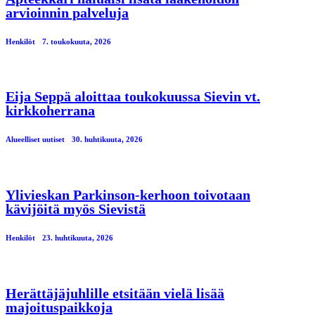
arvioinnin palveluja
Henkilöt
7. toukokuuta, 2026
Eija Seppä aloittaa toukokuussa Sievin vt.
kirkkoherrana
Alueelliset uutiset
30. huhtikuuta, 2026
Ylivieskan Parkinson-kerhoon toivotaan
kävijöitä myös Sievistä
Henkilöt
23. huhtikuuta, 2026
Herättäjäjuhlille etsitään vielä lisää
majoituspaikkoja