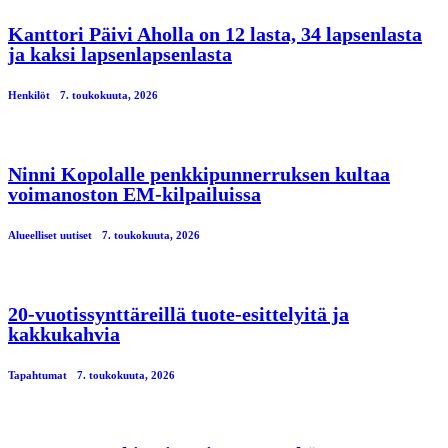
Kanttori Päivi Aholla on 12 lasta, 34 lapsenlasta
ja kaksi lapsenlapsenlasta
Henkilöt
7. toukokuuta, 2026
Ninni Kopolalle penkkipunnerruksen kultaa
voimanoston EM-kilpailuissa
Alueelliset uutiset
7. toukokuuta, 2026
20-vuotissynttäreillä tuote-esittelyitä ja
kakkukahvia
Tapahtumat
7. toukokuuta, 2026