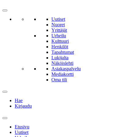
Uutiset
Nuoret
Yrittäjät
Urheilu
Kulttuuri
Henkilöt
Tapahtumat
Lukijalta
Näköislehti
Asiakaspalvelu
Mediakortti
Oma tili
Hae
Kirjaudu
Etusivu
Uutiset