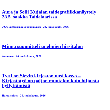
Aura ja Soili Kujalan taidegrafiikkanäyttely
28.5. saakka Taidelaarissa
2026 kulttuuripääkaupunkivuosi
22. toukokuuta, 2026
Minna suunnitteli unelmien hirsitalon
Asuminen
20. toukokuuta, 2026
Tytti on Sievin kirjaston uusi kasvo –
Kirjastotyö on paljon muutakin kuin hiljaista
hyllyttämistä
Harrastukset
20. toukokuuta, 2026