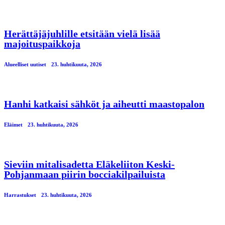
Herättäjäjuhlille etsitään vielä lisää
majoituspaikkoja
Alueelliset uutiset
23. huhtikuuta, 2026
Hanhi katkaisi sähköt ja aiheutti maastopalon
Eläimet
23. huhtikuuta, 2026
Sieviin mitalisadetta Eläkeliiton Keski-
Pohjanmaan piirin bocciakilpailuista
Harrastukset
23. huhtikuuta, 2026