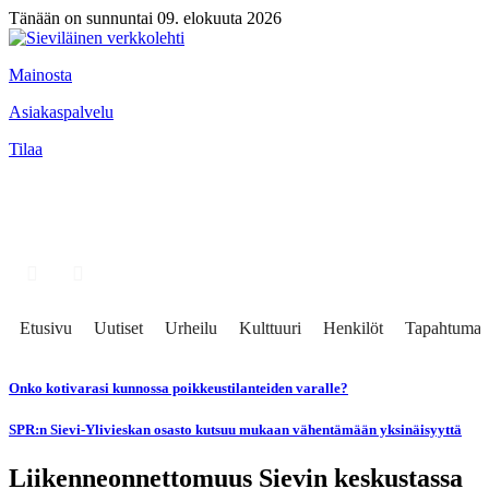
Tänään on sunnuntai 09. elokuuta 2026
Mainosta
Asiakaspalvelu
Tilaa
Etusivu
Uutiset
Urheilu
Kulttuuri
Henkilöt
Tapahtumat
Onko kotivarasi kunnossa poikkeustilanteiden varalle?
SPR:n Sievi-Ylivieskan osasto kutsuu mukaan vähentämään yksinäisyyttä
Liikenneonnettomuus Sievin keskustassa