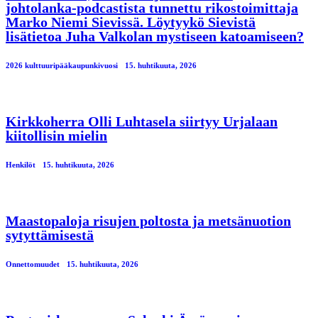
johtolanka-podcastista tunnettu rikostoimittaja
Marko Niemi Sievissä. Löytyykö Sievistä
lisätietoa Juha Valkolan mystiseen katoamiseen?
2026 kulttuuripääkaupunkivuosi
15. huhtikuuta, 2026
Kirkkoherra Olli Luhtasela siirtyy Urjalaan
kiitollisin mielin
Henkilöt
15. huhtikuuta, 2026
Maastopaloja risujen poltosta ja metsänuotion
sytyttämisestä
Onnettomuudet
15. huhtikuuta, 2026