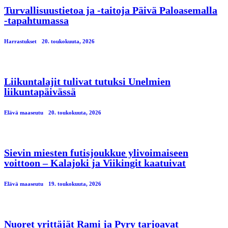
Turvallisuustietoa ja -taitoja Päivä Paloasemalla
-tapahtumassa
Harrastukset
20. toukokuuta, 2026
Liikuntalajit tulivat tutuksi Unelmien
liikuntapäivässä
Elävä maaseutu
20. toukokuuta, 2026
Sievin miesten futisjoukkue ylivoimaiseen
voittoon – Kalajoki ja Viikingit kaatuivat
Elävä maaseutu
19. toukokuuta, 2026
Nuoret yrittäjät Rami ja Pyry tarjoavat