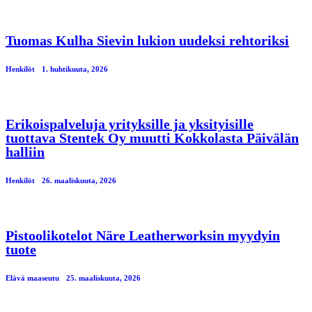
Tuomas Kulha Sievin lukion uudeksi rehtoriksi
Henkilöt
1. huhtikuuta, 2026
Erikoispalveluja yrityksille ja yksityisille
tuottava Stentek Oy muutti Kokkolasta Päivälän
halliin
Henkilöt
26. maaliskuuta, 2026
Pistoolikotelot Näre Leatherworksin myydyin
tuote
Elävä maaseutu
25. maaliskuuta, 2026