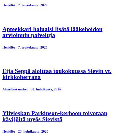
Henkilöt
7. toukokuuta, 2026
Apteekkari haluaisi lisätä lääkehoidon
arvioinnin palveluja
Henkilöt
7. toukokuuta, 2026
Eija Seppä aloittaa toukokuussa Sievin vt.
kirkkoherrana
Alueelliset uutiset
30. huhtikuuta, 2026
Ylivieskan Parkinson-kerhoon toivotaan
kävijöitä myös Sievistä
Henkilöt
23. huhtikuuta, 2026