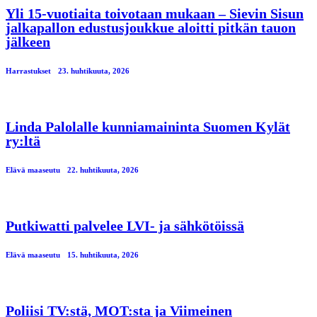
Yli 15-vuotiaita toivotaan mukaan – Sievin Sisun
jalkapallon edustusjoukkue aloitti pitkän tauon
jälkeen
Harrastukset
23. huhtikuuta, 2026
Linda Palolalle kunniamaininta Suomen Kylät
ry:ltä
Elävä maaseutu
22. huhtikuuta, 2026
Putkiwatti palvelee LVI- ja sähkötöissä
Elävä maaseutu
15. huhtikuuta, 2026
Poliisi TV:stä, MOT:sta ja Viimeinen