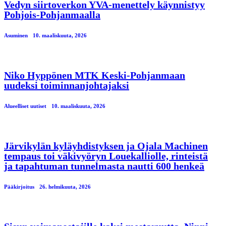
Vedyn siirtoverkon YVA-menettely käynnistyy
Pohjois-Pohjanmaalla
Asuminen
10. maaliskuuta, 2026
Niko Hyppönen MTK Keski-Pohjanmaan
uudeksi toiminnanjohtajaksi
Alueelliset uutiset
10. maaliskuuta, 2026
Järvikylän kyläyhdistyksen ja Ojala Machinen
tempaus toi väkivyöryn Louekalliolle, rinteistä
ja tapahtuman tunnelmasta nautti 600 henkeä
Pääkirjoitus
26. helmikuuta, 2026