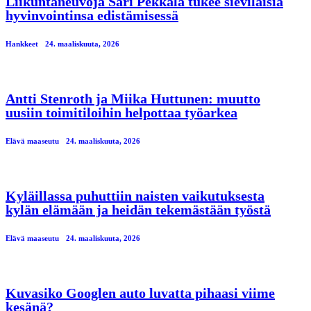
Liikuntaneuvoja Sari Pekkala tukee sieviläisiä
hyvinvointinsa edistämisessä
Hankkeet
24. maaliskuuta, 2026
Antti Stenroth ja Miika Huttunen: muutto
uusiin toimitiloihin helpottaa työarkea
Elävä maaseutu
24. maaliskuuta, 2026
Kyläillassa puhuttiin naisten vaikutuksesta
kylän elämään ja heidän tekemästään työstä
Elävä maaseutu
24. maaliskuuta, 2026
Kuvasiko Googlen auto luvatta pihaasi viime
kesänä?