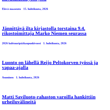
Elävä maaseutu
15. huhtikuuta, 2026
Jännittävä ilta kirjastolla torstaina 9.4.
rikostoimittaja Marko Niemen seurassa
2026 kulttuuripääkaupunkivuosi
1. huhtikuuta, 2026
Luonto on lähellä Reijo Peltokorven työssä ja
vapaa-ajalla
Asuminen
1. huhtikuuta, 2026
Matti Saviluoto-rahaston varoilla hankittiin
urheiluvälineitä