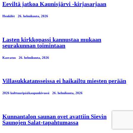
Eeviltä jatkoa Kaunisjärvi -kirjasarjaan
Henkilöt
26. helmikuuta, 2026
Lasten kirkkopassi kannustaa mukaan
seurakunnan toimintaan
Kasvatus
26. helmikuuta, 2026
Villasukkatansseissa ei haikailtu miesten perään
2026 kulttuuripääkaupunkivuosi
26. helmikuuta, 2026
Kunnantalon saunan ovet avattiin Sievin
Saunojen Salat-tapahtumassa