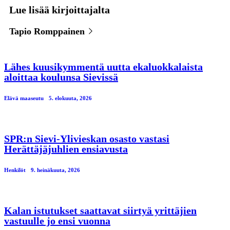
Lue lisää kirjoittajalta
Tapio Romppainen
Lähes kuusikymmentä uutta ekaluokkalaista
aloittaa koulunsa Sievissä
Elävä maaseutu
5. elokuuta, 2026
SPR:n Sievi-Ylivieskan osasto vastasi
Herättäjäjuhlien ensiavusta
Henkilöt
9. heinäkuuta, 2026
Kalan istutukset saattavat siirtyä yrittäjien
vastuulle jo ensi vuonna