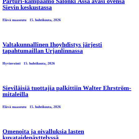
Parturi-kampaamo Salonki Ässä avasi ovensa
Sievin keskustassa
Elävä maaseutu
15. huhtikuuta, 2026
Valtakunnallinen Ihoyhdistys järjesti
tapahtumaillan Urjanlinnassa
Hyvinvointi
15. huhtikuuta, 2026
Sieviläisiä tuottajia palkittiin Walter Ehrström-
mitaleilla
Elävä maaseutu
15. huhtikuuta, 2026
Omenoita ja oivalluksia lasten
kuvataidenäyttelyssä