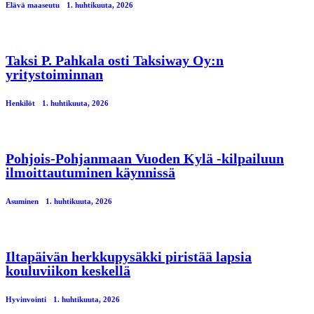
Elävä maaseutu
1. huhtikuuta, 2026
Taksi P. Pahkala osti Taksiway Oy:n
yritystoiminnan
Henkilöt
1. huhtikuuta, 2026
Pohjois-Pohjanmaan Vuoden Kylä -kilpailuun
ilmoittautuminen käynnissä
Asuminen
1. huhtikuuta, 2026
Iltapäivän herkkupysäkki piristää lapsia
kouluviikon keskellä
Hyvinvointi
1. huhtikuuta, 2026