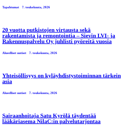
Tapahtumat
7. toukokuuta, 2026
20 vuotta putkistojen virtausta sekä
rakentamista ja remontointia – Sievin LVI- ja
Rakennuspalvelu Oy juhlisti pyöreitä vuosia
Alueelliset uutiset
7. toukokuuta, 2026
Yhteisöllisyys on kyläyhdistystoiminnan tärkein
asia
Alueelliset uutiset
7. toukokuuta, 2026
Sairaanhoitaja Satu Kyrölä täydentää
lääkäriasema NilaC:in palvelutarjontaa