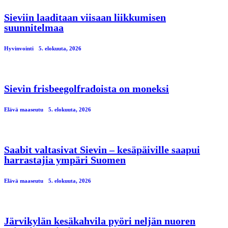
Sieviin laaditaan viisaan liikkumisen
suunnitelmaa
Hyvinvointi
5. elokuuta, 2026
Sievin frisbeegolfradoista on moneksi
Elävä maaseutu
5. elokuuta, 2026
Saabit valtasivat Sievin – kesäpäiville saapui
harrastajia ympäri Suomen
Elävä maaseutu
5. elokuuta, 2026
Järvikylän kesäkahvila pyöri neljän nuoren