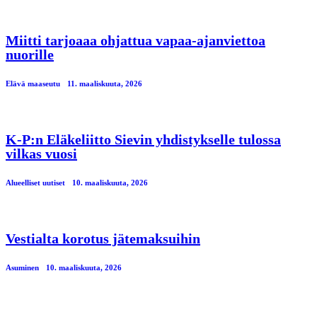
Miitti tarjoaaa ohjattua vapaa-ajanviettoa
nuorille
Elävä maaseutu
11. maaliskuuta, 2026
K-P:n Eläkeliitto Sievin yhdistykselle tulossa
vilkas vuosi
Alueelliset uutiset
10. maaliskuuta, 2026
Vestialta korotus jätemaksuihin
Asuminen
10. maaliskuuta, 2026