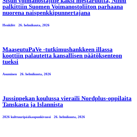
Sisun voimanostajille kaksi mestaruutta, Ninni
palkittiin Suomen Voimanostoliiton parhaana
nuorena naispenkkipunnertajana
Henkilöt
26. helmikuuta, 2026
MaaseutuPaVe -tutkimushankkeen illassa
koottiin palautetta kansallisen päätöksenteon
tueksi
Asuminen
26. helmikuuta, 2026
Jussinpekan koulussa vieraili Nordplus-oppilaita
Tanskasta ja Islannista
2026 kulttuuripääkaupunkivuosi
26. helmikuuta, 2026