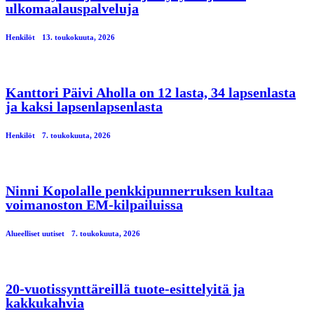
ulkomaalauspalveluja
Henkilöt
13. toukokuuta, 2026
Kanttori Päivi Aholla on 12 lasta, 34 lapsenlasta
ja kaksi lapsenlapsenlasta
Henkilöt
7. toukokuuta, 2026
Ninni Kopolalle penkkipunnerruksen kultaa
voimanoston EM-kilpailuissa
Alueelliset uutiset
7. toukokuuta, 2026
20-vuotissynttäreillä tuote-esittelyitä ja
kakkukahvia