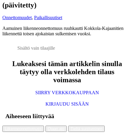
(päivitetty)
Onnettomuudet
,
Paikallisuutiset
Aamuinen liikenneonnettomuus ruuhkautti Kokkola-Kajaanitien
liikennettä toisen ajokaistan sulkemisen vuoksi.
Sisältö vain tilaajille
Lukeaksesi tämän artikkelin sinulla
täytyy olla verkkolehden tilaus
voimassa
SIIRRY VERKKOKAUPPAAN
KIRJAUDU SISÄÄN
Aiheeseen liittyvää
Liikenneonnettomuss
Ojaan ajo
Tieltä suistuminen