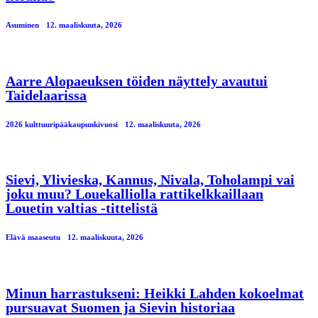
Asuminen
12. maaliskuuta, 2026
Aarre Alopaeuksen töiden näyttely avautui
Taidelaarissa
2026 kulttuuripääkaupunkivuosi
12. maaliskuuta, 2026
Sievi, Ylivieska, Kannus, Nivala, Toholampi vai
joku muu? Louekalliolla rattikelkkaillaan
Louetin valtias -tittelistä
Elävä maaseutu
12. maaliskuuta, 2026
Minun harrastukseni: Heikki Lahden kokoelmat
pursuavat Suomen ja Sievin historiaa