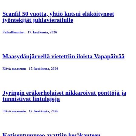
Scanfil 50 vuotta, yhtiö kutsui eläköityneet
työntekijät juhlavierailulle
Paikallisuutiset
17. kesäkuuta, 2026
Maasydänjärvellä vietettiin iloista Vapapäivää
Elävä maaseutu
17. kesäkuuta, 2026
Jyringin eräkerholaiset nikkaroivat pönttöjä ja
tunnistivat lintulajeja
Elävä maaseutu
17. kesäkuuta, 2026
Kotiseutumuseo avattiin kesäkauteen