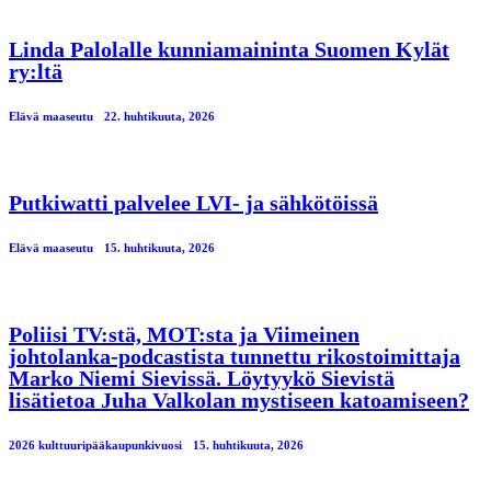
Linda Palolalle kunniamaininta Suomen Kylät
ry:ltä
Elävä maaseutu
22. huhtikuuta, 2026
Putkiwatti palvelee LVI- ja sähkötöissä
Elävä maaseutu
15. huhtikuuta, 2026
Poliisi TV:stä, MOT:sta ja Viimeinen
johtolanka-podcastista tunnettu rikostoimittaja
Marko Niemi Sievissä. Löytyykö Sievistä
lisätietoa Juha Valkolan mystiseen katoamiseen?
2026 kulttuuripääkaupunkivuosi
15. huhtikuuta, 2026