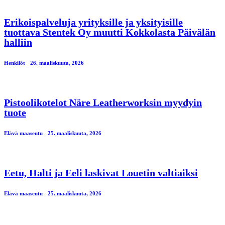
Erikoispalveluja yrityksille ja yksityisille
tuottava Stentek Oy muutti Kokkolasta Päivälän
halliin
Henkilöt
26. maaliskuuta, 2026
Pistoolikotelot Näre Leatherworksin myydyin
tuote
Elävä maaseutu
25. maaliskuuta, 2026
Eetu, Halti ja Eeli laskivat Louetin valtiaiksi
Elävä maaseutu
25. maaliskuuta, 2026