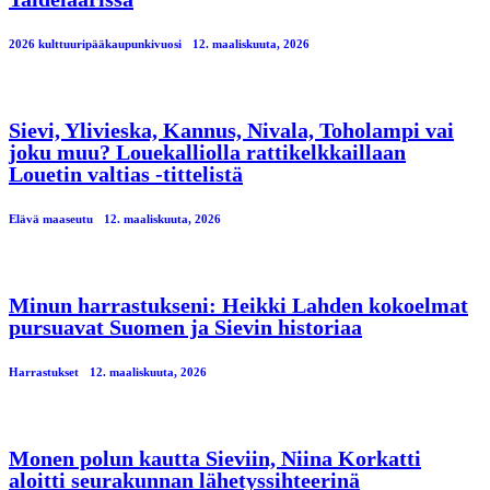
2026 kulttuuripääkaupunkivuosi
12. maaliskuuta, 2026
Sievi, Ylivieska, Kannus, Nivala, Toholampi vai
joku muu? Louekalliolla rattikelkkaillaan
Louetin valtias -tittelistä
Elävä maaseutu
12. maaliskuuta, 2026
Minun harrastukseni: Heikki Lahden kokoelmat
pursuavat Suomen ja Sievin historiaa
Harrastukset
12. maaliskuuta, 2026
Monen polun kautta Sieviin, Niina Korkatti
aloitti seurakunnan lähetyssihteerinä