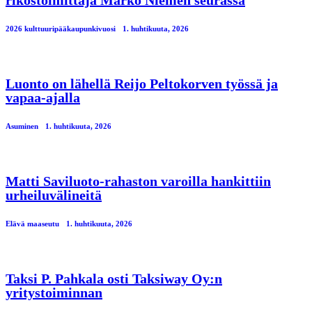
rikostoimittaja Marko Niemen seurassa
2026 kulttuuripääkaupunkivuosi
1. huhtikuuta, 2026
Luonto on lähellä Reijo Peltokorven työssä ja
vapaa-ajalla
Asuminen
1. huhtikuuta, 2026
Matti Saviluoto-rahaston varoilla hankittiin
urheiluvälineitä
Elävä maaseutu
1. huhtikuuta, 2026
Taksi P. Pahkala osti Taksiway Oy:n
yritystoiminnan