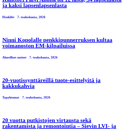
ja kaksi lapsenlapsenlasta
Henkilöt
7. toukokuuta, 2026
Ninni Kopolalle penkkipunnerruksen kultaa
voimanoston EM-kilpailuissa
Alueelliset uutiset
7. toukokuuta, 2026
20-vuotissynttäreillä tuote-esittelyitä ja
kakkukahvia
Tapahtumat
7. toukokuuta, 2026
20 vuotta putkistojen virtausta sekä
rakentamista ja remontointia – Sievin LVI- ja