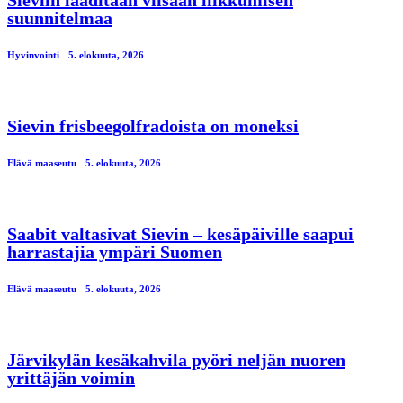
suunnitelmaa
Hyvinvointi
5. elokuuta, 2026
Sievin frisbeegolfradoista on moneksi
Elävä maaseutu
5. elokuuta, 2026
Saabit valtasivat Sievin – kesäpäiville saapui
harrastajia ympäri Suomen
Elävä maaseutu
5. elokuuta, 2026
Järvikylän kesäkahvila pyöri neljän nuoren
yrittäjän voimin