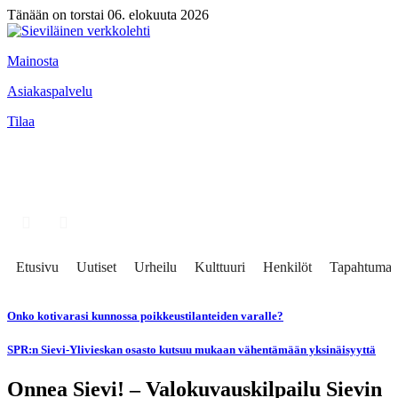
Tänään on torstai 06. elokuuta 2026
Mainosta
Asiakaspalvelu
Tilaa
Etusivu
Uutiset
Urheilu
Kulttuuri
Henkilöt
Tapahtumat
Onko kotivarasi kunnossa poikkeustilanteiden varalle?
SPR:n Sievi-Ylivieskan osasto kutsuu mukaan vähentämään yksinäisyyttä
Onnea Sievi! – Valokuvauskilpailu Sievin