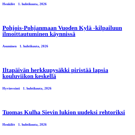
Henkilöt
1. huhtikuuta, 2026
Pohjois-Pohjanmaan Vuoden Kylä -kilpailuun
ilmoittautuminen käynnissä
Asuminen
1. huhtikuuta, 2026
Iltapäivän herkkupysäkki piristää lapsia
kouluviikon keskellä
Hyvinvointi
1. huhtikuuta, 2026
Tuomas Kulha Sievin lukion uudeksi rehtoriksi
Henkilöt
1. huhtikuuta, 2026