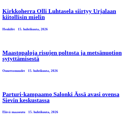
Kirkkoherra Olli Luhtasela siirtyy Urjalaan
kiitollisin mielin
Henkilöt
15. huhtikuuta, 2026
Maastopaloja risujen poltosta ja metsänuotion
sytyttämisestä
Onnettomuudet
15. huhtikuuta, 2026
Parturi-kampaamo Salonki Ässä avasi ovensa
Sievin keskustassa
Elävä maaseutu
15. huhtikuuta, 2026