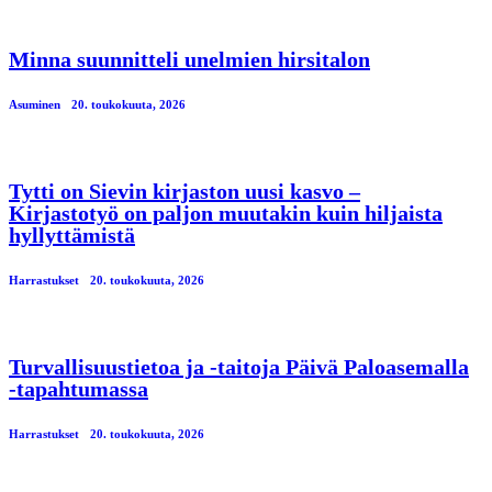
Minna suunnitteli unelmien hirsitalon
Asuminen
20. toukokuuta, 2026
Tytti on Sievin kirjaston uusi kasvo –
Kirjastotyö on paljon muutakin kuin hiljaista
hyllyttämistä
Harrastukset
20. toukokuuta, 2026
Turvallisuustietoa ja -taitoja Päivä Paloasemalla
-tapahtumassa
Harrastukset
20. toukokuuta, 2026