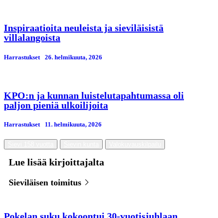
Inspiraatioita neuleista ja sieviläisistä
villalangoista
Harrastukset
26. helmikuuta, 2026
KPO:n ja kunnan luistelutapahtumassa oli
paljon pieniä ulkoilijoita
Harrastukset
11. helmikuuta, 2026
Sievi 158 vuotta
Sievin kunta
Valokuvauskilpailu
Lue lisää kirjoittajalta
Sieviläisen toimitus
Pokelan suku kokoontui 30-vuotisjuhlaan