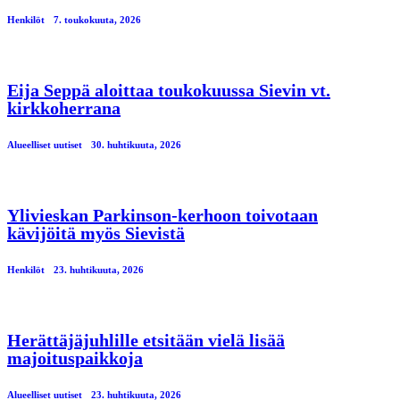
Henkilöt
7. toukokuuta, 2026
Eija Seppä aloittaa toukokuussa Sievin vt.
kirkkoherrana
Alueelliset uutiset
30. huhtikuuta, 2026
Ylivieskan Parkinson-kerhoon toivotaan
kävijöitä myös Sievistä
Henkilöt
23. huhtikuuta, 2026
Herättäjäjuhlille etsitään vielä lisää
majoituspaikkoja
Alueelliset uutiset
23. huhtikuuta, 2026