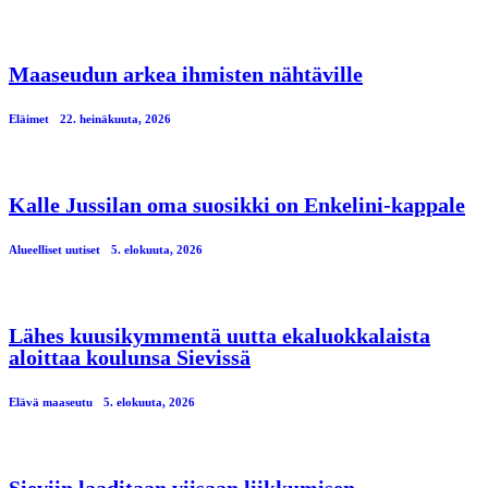
Maaseudun arkea ihmisten nähtäville
Eläimet
22. heinäkuuta, 2026
Kalle Jussilan oma suosikki on Enkelini-kappale
Alueelliset uutiset
5. elokuuta, 2026
Lähes kuusikymmentä uutta ekaluokkalaista
aloittaa koulunsa Sievissä
Elävä maaseutu
5. elokuuta, 2026
Sieviin laaditaan viisaan liikkumisen