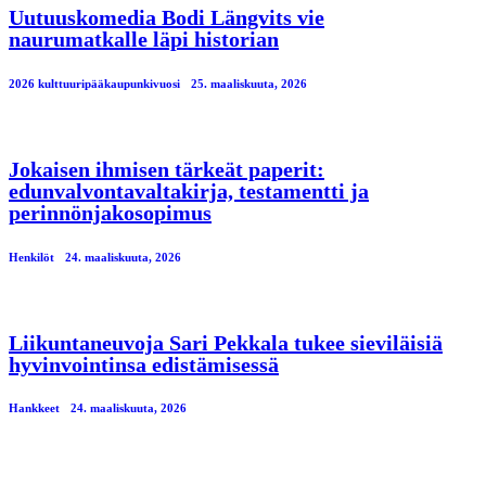
Uutuuskomedia Bodi Längvits vie
naurumatkalle läpi historian
2026 kulttuuripääkaupunkivuosi
25. maaliskuuta, 2026
Jokaisen ihmisen tärkeät paperit:
edunvalvontavaltakirja, testamentti ja
perinnönjakosopimus
Henkilöt
24. maaliskuuta, 2026
Liikuntaneuvoja Sari Pekkala tukee sieviläisiä
hyvinvointinsa edistämisessä
Hankkeet
24. maaliskuuta, 2026