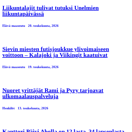
Liikuntalajit tulivat tutuksi Unelmien
liikuntapäivässä
Elävä maaseutu
20. toukokuuta, 2026
Sievin miesten futisjoukkue ylivoimaiseen
voittoon – Kalajoki ja Viikingit kaatuivat
Elävä maaseutu
19. toukokuuta, 2026
Nuoret yrittäjät Rami ja Pyry tarjoavat
ulkomaalauspalveluja
Henkilöt
13. toukokuuta, 2026
Kanttori Päivi Aholla on 12 lasta, 34 lapsenlasta