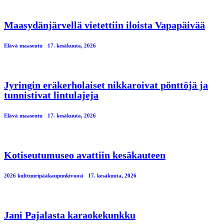
Maasydänjärvellä vietettiin iloista Vapapäivää
Elävä maaseutu
17. kesäkuuta, 2026
Jyringin eräkerholaiset nikkaroivat pönttöjä ja
tunnistivat lintulajeja
Elävä maaseutu
17. kesäkuuta, 2026
Kotiseutumuseo avattiin kesäkauteen
2026 kulttuuripääkaupunkivuosi
17. kesäkuuta, 2026
Jani Pajalasta karaokekunkku