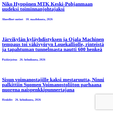
Niko Hyppönen MTK Keski-Pohjanmaan
uudeksi toiminnanjohtajaksi
Alueelliset uutiset
10. maaliskuuta, 2026
Järvikylän kyläyhdistyksen ja Ojala Machinen
tempaus toi väkivyöryn Louekalliolle, rinteistä
ja tapahtuman tunnelmasta nautti 600 henkeä
Pääkirjoitus
26. helmikuuta, 2026
Sisun voimanostajille kaksi mestaruutta, Ninni
palkittiin Suomen Voimanostoliiton parhaana
nuorena naispenkkipunnertajana
Henkilöt
26. helmikuuta, 2026