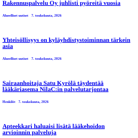
Rakennuspalvelu Oy juhlisti pyöreitä vuosia
Alueelliset uutiset
7. toukokuuta, 2026
Yhteisöllisyys on kyläyhdistystoiminnan tärkein
asia
Alueelliset uutiset
7. toukokuuta, 2026
Sairaanhoitaja Satu Kyrölä täydentää
lääkäriasema NilaC:in palvelutarjontaa
Henkilöt
7. toukokuuta, 2026
Apteekkari haluaisi lisätä lääkehoidon
arvioinnin palveluja