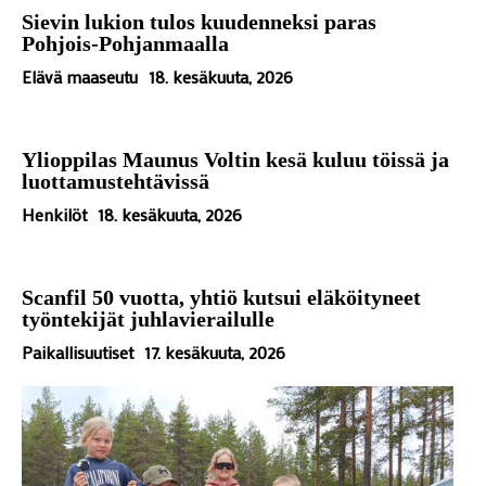
Sievin lukion tulos kuudenneksi paras
Pohjois-Pohjanmaalla
Elävä maaseutu
18. kesäkuuta, 2026
Ylioppilas Maunus Voltin kesä kuluu töissä ja
luottamustehtävissä
Henkilöt
18. kesäkuuta, 2026
Scanfil 50 vuotta, yhtiö kutsui eläköityneet
työntekijät juhlavierailulle
Paikallisuutiset
17. kesäkuuta, 2026