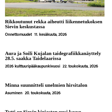
Rikkoutunut rekka aiheutti liikennetukoksen
Sievin keskustassa
Onnettomuudet
11. kesäkuuta, 2026
Aura ja Soili Kujalan taidegrafiikkanäyttely
28.5. saakka Taidelaarissa
2026 kulttuuripääkaupunkivuosi
22. toukokuuta, 2026
Minna suunnitteli unelmien hirsitalon
Asuminen
20. toukokuuta, 2026
Tytti on Sievin kirjaston uusi kasvo –