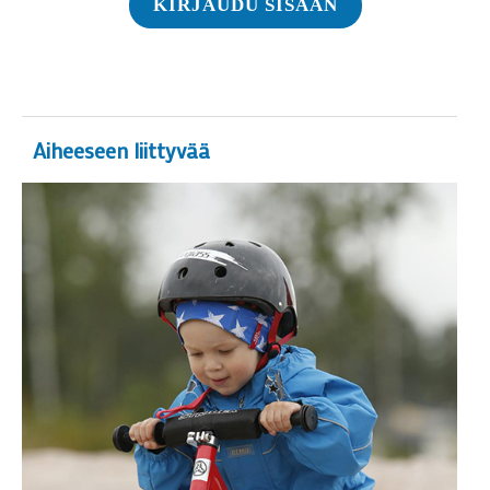
KIRJAUDU SISÄÄN
Aiheeseen liittyvää