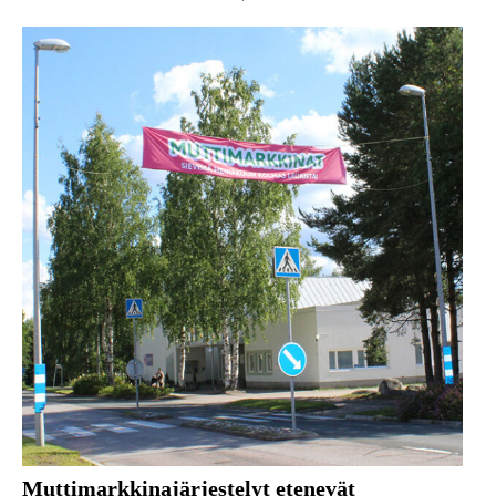
Muttimarkkinajärjestelyt etenevät