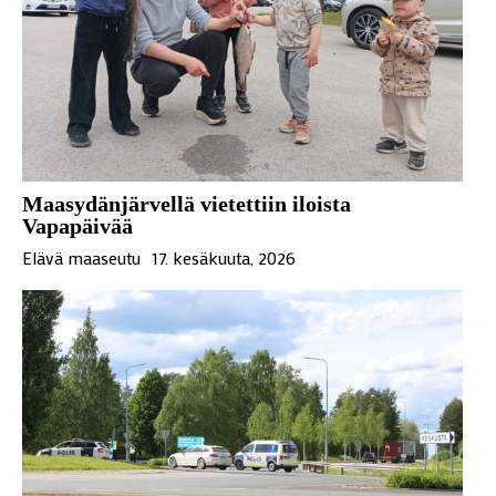
Maasydänjärvellä vietettiin iloista
Vapapäivää
Elävä maaseutu
17. kesäkuuta, 2026