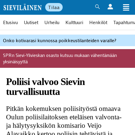
Tilaa
Etusivu
Uutiset
Urheilu
Kulttuuri
Henkilöt
Tapahtum
Onko kotivarasi kunnossa poikkeustilanteiden varalle?
SPR:n Sievi-Ylivieskan osasto kutsuu mukaan vähentämään
yksinäisyyttä
Poliisi valvoo Sievin
turvallisuutta
Pitkän kokemuksen poliisityöstä omaava
Oulun poliisilaitoksen eteläisen valvonta-
ja hälytysyksikön komisario Veijo
Alavaikko kertoo poliisin tehtävistä ja