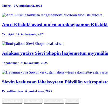
Nuoret
27. toukokuuta, 2025
Antti Kiiskilä avasi uuden autokorjaamon Kiiskil
Yrittäjät
14. toukokuuta, 2025
Asiakasryntäys Sievi Shopin laajennetun myymälän
Tapahtumat
9. toukokuuta, 2025
Sievin keskustan läheisyyteen Päivälän yrityspuisto
Paikallisuutiset
6. toukokuuta, 2025
4H-yhdistys
näköislehti
Sievi Group
yrittäjät