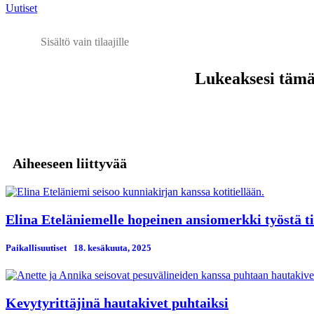
Uutiset
Sisältö vain tilaajille
Lukeaksesi tämän
Aiheeseen liittyvää
Elina Eteläniemelle hopeinen ansiomerkki työstä ti
Paikallisuutiset
18. kesäkuuta, 2025
Kevytyrittäjinä hautakivet puhtaiksi