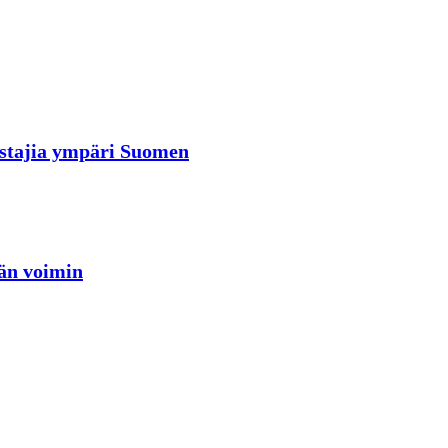
rastajia ympäri Suomen
jän voimin