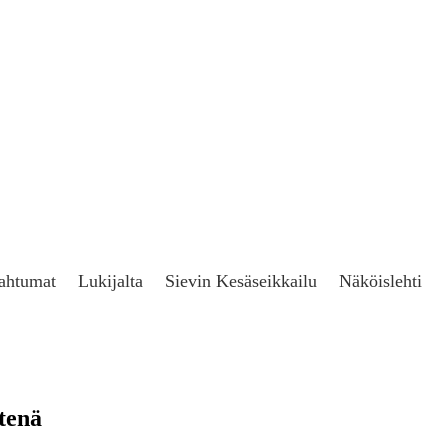
ahtumat
Lukijalta
Sievin Kesäseikkailu
Näköislehti
htenä