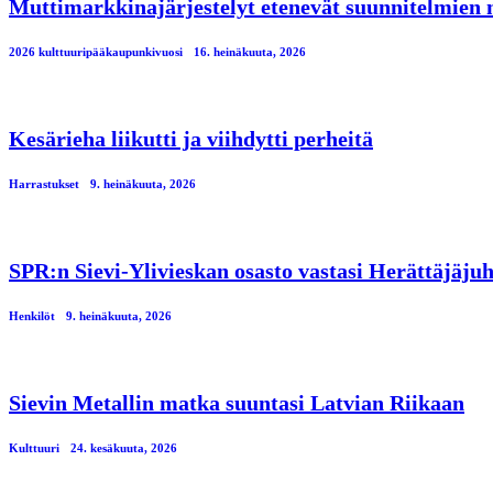
Muttimarkkinajärjestelyt etenevät suunnitelmien
2026 kulttuuripääkaupunkivuosi
16. heinäkuuta, 2026
Kesärieha liikutti ja viihdytti perheitä
Harrastukset
9. heinäkuuta, 2026
SPR:n Sievi-Ylivieskan osasto vastasi Herättäjäjuh
Henkilöt
9. heinäkuuta, 2026
Sievin Metallin matka suuntasi Latvian Riikaan
Kulttuuri
24. kesäkuuta, 2026