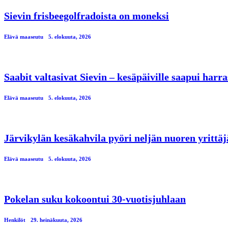
Sievin frisbeegolfradoista on moneksi
Elävä maaseutu
5. elokuuta, 2026
Saabit valtasivat Sievin – kesäpäiville saapui har
Elävä maaseutu
5. elokuuta, 2026
Järvikylän kesäkahvila pyöri neljän nuoren yrittä
Elävä maaseutu
5. elokuuta, 2026
Pokelan suku kokoontui 30-vuotisjuhlaan
Henkilöt
29. heinäkuuta, 2026