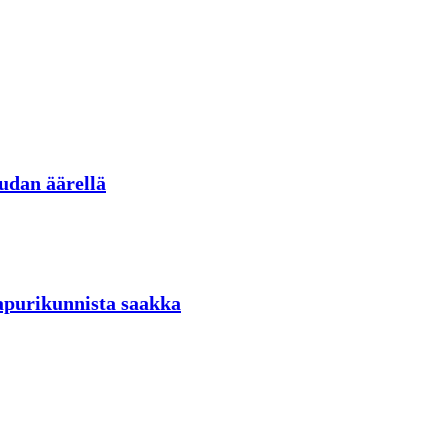
udan äärellä
aapurikunnista saakka