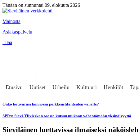
Tänään on sunnuntai 09. elokuuta 2026
Mainosta
Asiakaspalvelu
Tilaa
Hae
Kirjaudu
Etusivu
Uutiset
Urheilu
Kulttuuri
Henkilöt
Tap
Onko kotivarasi kunnossa poikkeustilanteiden varalle?
SPR:n Sievi-Ylivieskan osasto kutsuu mukaan vähentämään yksinäisyyttä
Sieviläinen luettavissa ilmaiseksi näköisle