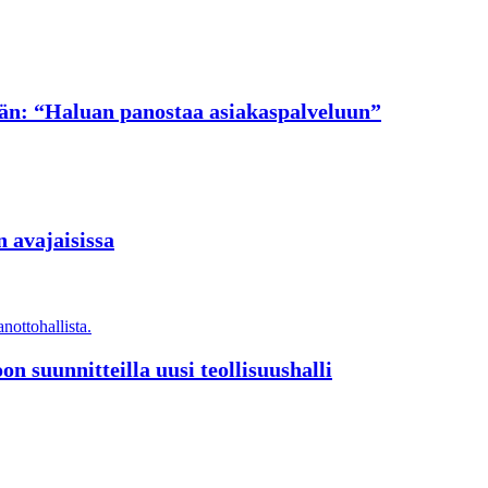
ään: “Haluan panostaa asiakaspalveluun”
 avajaisissa
on suunnitteilla uusi teollisuushalli