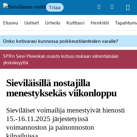
Tilaa
Etusivu
Uutiset
Urheilu
Kulttuuri
Henkilöt
Tapahtum
Onko kotivarasi kunnossa poikkeustilanteiden varalle?
SPR:n Sievi-Ylivieskan osasto kutsuu mukaan vähentämään
yksinäisyyttä
Sieviläisillä nostajilla
menestyksekäs viikonloppu
Sieviläiset voimailija menestyivät hienosti
15.-16.11.2025 järjestetyissä
voimannoston ja painonnoston
kilpailuissa.