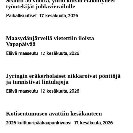
Scanfil 50 vuotta, yhtiö kutsui eläköityneet
työntekijät juhlavierailulle
Paikallisuutiset
17. kesäkuuta, 2026
Maasydänjärvellä vietettiin iloista
Vapapäivää
Elävä maaseutu
17. kesäkuuta, 2026
Jyringin eräkerholaiset nikkaroivat pönttöjä
ja tunnistivat lintulajeja
Elävä maaseutu
17. kesäkuuta, 2026
Kotiseutumuseo avattiin kesäkauteen
2026 kulttuuripääkaupunkivuosi
17. kesäkuuta, 2026