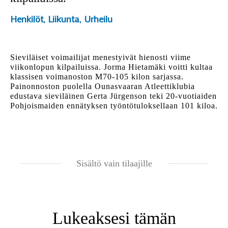
Henkilöt
,
Liikunta
,
Urheilu
Sieviläiset voimailijat menestyivät hienosti viime
viikonlopun kilpailuissa. Jorma Hietamäki voitti kultaa
klassisen voimanoston M70-105 kilon sarjassa.
Painonnoston puolella Ounasvaaran Atleettiklubia
edustava sieviläinen Gerta Jürgenson teki 20-vuotiaiden
Pohjoismaiden ennätyksen työntötuloksellaan 101 kiloa.
Sisältö vain tilaajille
Lukeaksesi tämän