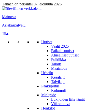
Tänään on perjantai 07. elokuuta 2026
Mainosta
Asiakaspalvelu
Tilaa
Uutiset
Vaalit 2025
Paikallisuutiset
Alueelliset uutiset
Politiikka
Talous
Maatalous
Urheilu
Kesälajit
Talvilajit
Pääkirjoitus
Kolumnit
Mielipide
Lukijoiden lähettämät
Viikon kuva
Henkilöt