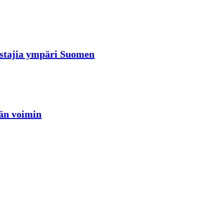
rastajia ympäri Suomen
jän voimin