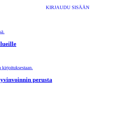
KIRJAUDU SISÄÄN
lueille
hyvinvoinnin perusta