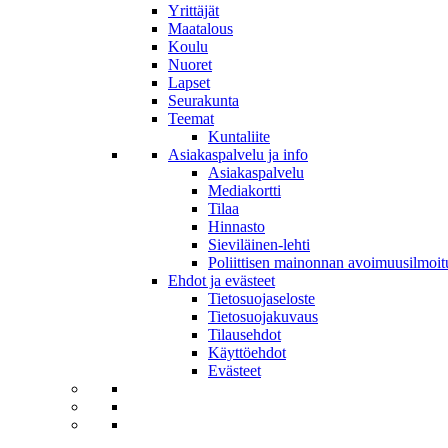
Yrittäjät
Maatalous
Koulu
Nuoret
Lapset
Seurakunta
Teemat
Kuntaliite
Asiakaspalvelu ja info
Asiakaspalvelu
Mediakortti
Tilaa
Hinnasto
Sieviläinen-lehti
Poliittisen mainonnan avoimuusilmoit
Ehdot ja evästeet
Tietosuojaseloste
Tietosuojakuvaus
Tilausehdot
Käyttöehdot
Evästeet