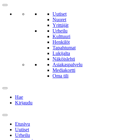
Uutiset
Nuoret
Yrittäjät
Urheilu
Kulttuuri
Henkilöt
Tapahtumat
Lukijalta
Näköislehti
Asiakaspalvelu
Mediakortti
Oma tili
Hae
Kirjaudu
Etusivu
Uutiset
Urheilu