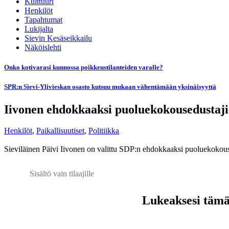
Kulttuuri
Henkilöt
Tapahtumat
Lukijalta
Sievin Kesäseikkailu
Näköislehti
Onko kotivarasi kunnossa poikkeustilanteiden varalle?
SPR:n Sievi-Ylivieskan osasto kutsuu mukaan vähentämään yksinäisyyttä
Iivonen ehdokkaaksi puoluekokousedustaji
Henkilöt
,
Paikallisuutiset
,
Politiikka
Sieviläinen Päivi Iivonen on valittu SDP:n ehdokkaaksi puoluekokous
Sisältö vain tilaajille
Lukeaksesi tämän