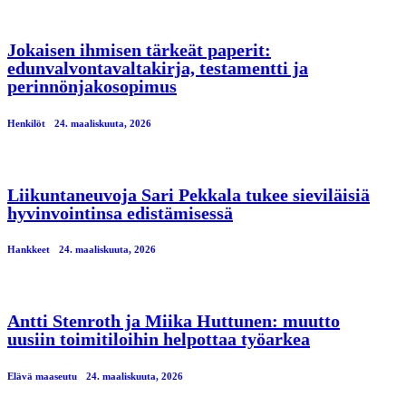
Jokaisen ihmisen tärkeät paperit:
edunvalvontavaltakirja, testamentti ja
perinnönjakosopimus
Henkilöt
24. maaliskuuta, 2026
Liikuntaneuvoja Sari Pekkala tukee sieviläisiä
hyvinvointinsa edistämisessä
Hankkeet
24. maaliskuuta, 2026
Antti Stenroth ja Miika Huttunen: muutto
uusiin toimitiloihin helpottaa työarkea
Elävä maaseutu
24. maaliskuuta, 2026