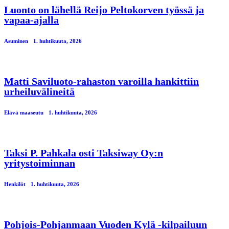
Luonto on lähellä Reijo Peltokorven työssä ja
vapaa-ajalla
Asuminen
1. huhtikuuta, 2026
Matti Saviluoto-rahaston varoilla hankittiin
urheiluvälineitä
Elävä maaseutu
1. huhtikuuta, 2026
Taksi P. Pahkala osti Taksiway Oy:n
yritystoiminnan
Henkilöt
1. huhtikuuta, 2026
Pohjois-Pohjanmaan Vuoden Kylä -kilpailuun