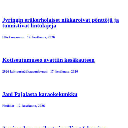
Jyringin eräkerholaiset nikkaroivat pönttöjä ja
tunnistivat lintulajeja
Elävä maaseutu
17. kesäkuuta, 2026
Kotiseutumuseo avattiin kesäkauteen
2026 kulttuuripääkaupunkivuosi
17. kesäkuuta, 2026
Jani Pajalasta karaokekunkku
Henkilöt
12. kesäkuuta, 2026