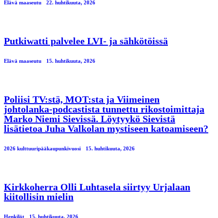
Elävä maaseutu
22. huhtikuuta, 2026
Putkiwatti palvelee LVI- ja sähkötöissä
Elävä maaseutu
15. huhtikuuta, 2026
Poliisi TV:stä, MOT:sta ja Viimeinen
johtolanka-podcastista tunnettu rikostoimittaja
Marko Niemi Sievissä. Löytyykö Sievistä
lisätietoa Juha Valkolan mystiseen katoamiseen?
2026 kulttuuripääkaupunkivuosi
15. huhtikuuta, 2026
Kirkkoherra Olli Luhtasela siirtyy Urjalaan
kiitollisin mielin
Henkilöt
15. huhtikuuta, 2026