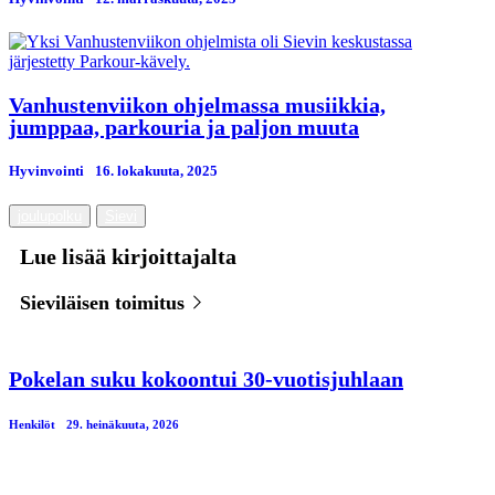
Vanhustenviikon ohjelmassa musiikkia,
jumppaa, parkouria ja paljon muuta
Hyvinvointi
16. lokakuuta, 2025
joulupolku
Sievi
Lue lisää kirjoittajalta
Sieviläisen toimitus
Pokelan suku kokoontui 30-vuotisjuhlaan
Henkilöt
29. heinäkuuta, 2026