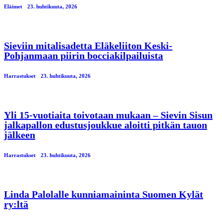
Eläimet
23. huhtikuuta, 2026
Sieviin mitalisadetta Eläkeliiton Keski-
Pohjanmaan piirin bocciakilpailuista
Harrastukset
23. huhtikuuta, 2026
Yli 15-vuotiaita toivotaan mukaan – Sievin Sisun
jalkapallon edustusjoukkue aloitti pitkän tauon
jälkeen
Harrastukset
23. huhtikuuta, 2026
Linda Palolalle kunniamaininta Suomen Kylät
ry:ltä