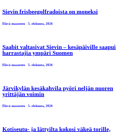
Sievin frisbeegolfradoista on moneksi
Elävä maaseutu
5. elokuuta, 2026
Saabit valtasivat Sievin – kesäpäiville saapui
harrastajia ympäri Suomen
Elävä maaseutu
5. elokuuta, 2026
Järvikylän kesäkahvila pyöri neljän nuoren
yrittäjän voimin
Elävä maaseutu
5. elokuuta, 2026
Kotiseutu- ja lättyilta kokosi väkeä torille,