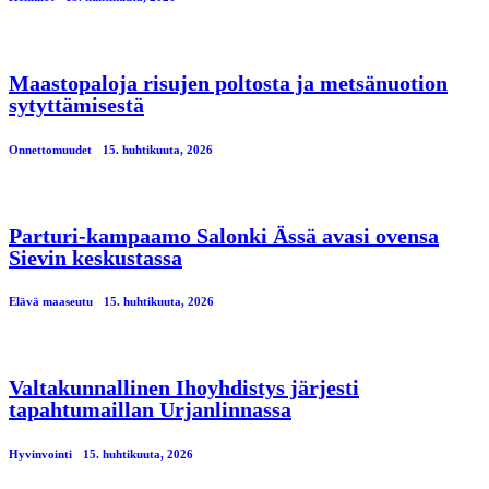
Maastopaloja risujen poltosta ja metsänuotion
sytyttämisestä
Onnettomuudet
15. huhtikuuta, 2026
Parturi-kampaamo Salonki Ässä avasi ovensa
Sievin keskustassa
Elävä maaseutu
15. huhtikuuta, 2026
Valtakunnallinen Ihoyhdistys järjesti
tapahtumaillan Urjanlinnassa
Hyvinvointi
15. huhtikuuta, 2026