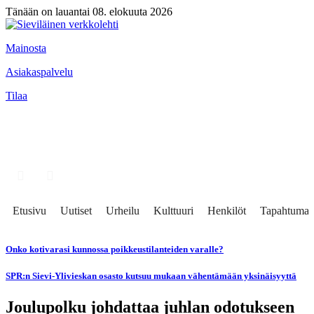
Tänään on lauantai 08. elokuuta 2026
Mainosta
Asiakaspalvelu
Tilaa
Etusivu
Uutiset
Urheilu
Kulttuuri
Henkilöt
Tapahtumat
Onko kotivarasi kunnossa poikkeustilanteiden varalle?
SPR:n Sievi-Ylivieskan osasto kutsuu mukaan vähentämään yksinäisyyttä
Joulupolku johdattaa juhlan odotukseen