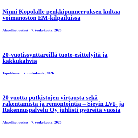
Ninni Kopolalle penkkipunnerruksen kultaa
voimanoston EM-kilpailuissa
Alueelliset uutiset
7. toukokuuta, 2026
20-vuotissynttäreillä tuote-esittelyitä ja
kakkukahvia
Tapahtumat
7. toukokuuta, 2026
20 vuotta putkistojen virtausta sekä
rakentamista ja remontointia – Sievin LVI- ja
Rakennuspalvelu Oy juhlisti pyöreitä vuosia
Alueelliset uutiset
7. toukokuuta, 2026