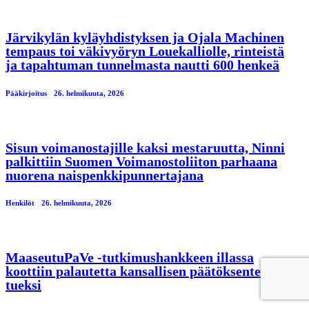
Järvikylän kyläyhdistyksen ja Ojala Machinen
tempaus toi väkivyöryn Louekalliolle, rinteistä
ja tapahtuman tunnelmasta nautti 600 henkeä
Pääkirjoitus
26. helmikuuta, 2026
Sisun voimanostajille kaksi mestaruutta, Ninni
palkittiin Suomen Voimanostoliiton parhaana
nuorena naispenkkipunnertajana
Henkilöt
26. helmikuuta, 2026
MaaseutuPaVe -tutkimushankkeen illassa
koottiin palautetta kansallisen päätöksenteon
tueksi