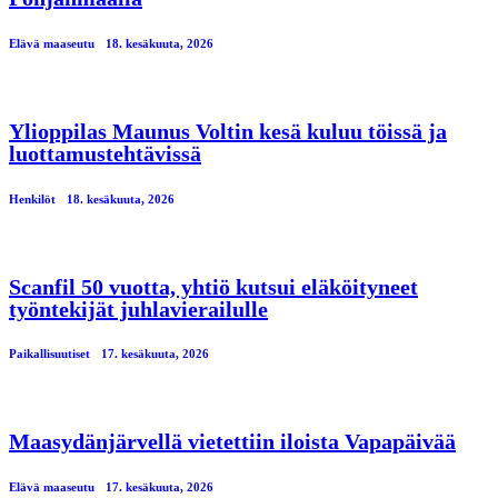
Elävä maaseutu
18. kesäkuuta, 2026
Ylioppilas Maunus Voltin kesä kuluu töissä ja
luottamustehtävissä
Henkilöt
18. kesäkuuta, 2026
Scanfil 50 vuotta, yhtiö kutsui eläköityneet
työntekijät juhlavierailulle
Paikallisuutiset
17. kesäkuuta, 2026
Maasydänjärvellä vietettiin iloista Vapapäivää
Elävä maaseutu
17. kesäkuuta, 2026