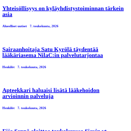
Yhteisöllisyys on kyläyhdistystoiminnan tärkein
asia
Alueelliset uutiset
7. toukokuuta, 2026
Sairaanhoitaja Satu Kyrölä täydentää
lääkäriasema NilaC:in palvelutarjontaa
Henkilöt
7. toukokuuta, 2026
Apteekkari haluaisi lisätä lääkehoidon
arvioinnin palveluja
Henkilöt
7. toukokuuta, 2026