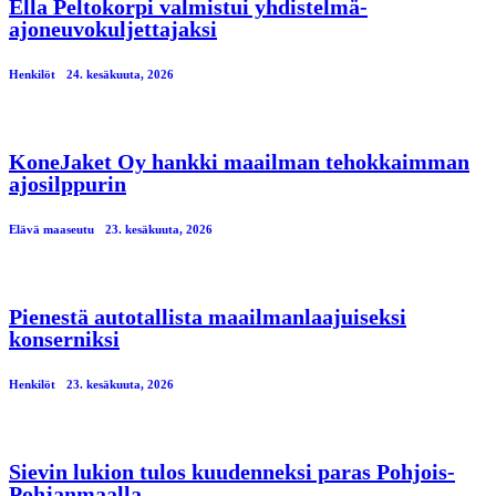
Ella Peltokorpi valmistui yhdistelmä-
ajoneuvokuljettajaksi
Henkilöt
24. kesäkuuta, 2026
KoneJaket Oy hankki maailman tehokkaimman
ajosilppurin
Elävä maaseutu
23. kesäkuuta, 2026
Pienestä autotallista maailmanlaajuiseksi
konserniksi
Henkilöt
23. kesäkuuta, 2026
Sievin lukion tulos kuudenneksi paras Pohjois-
Pohjanmaalla