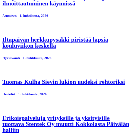
ilmoittautuminen käynnissä
Asuminen
1. huhtikuuta, 2026
Iltapäivän herkkupysäkki piristää lapsia
kouluviikon keskellä
Hyvinvointi
1. huhtikuuta, 2026
Tuomas Kulha Sievin lukion uudeksi rehtoriksi
Henkilöt
1. huhtikuuta, 2026
Erikoispalveluja yrityksille ja yksityisille
tuottava Stentek Oy muutti Kokkolasta Päivälän
halliin