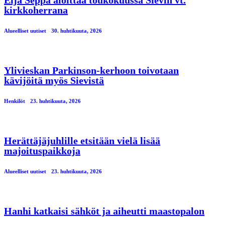
Eija Seppä aloittaa toukokuussa Sievin vt.
kirkkoherrana
Alueelliset uutiset
30. huhtikuuta, 2026
Ylivieskan Parkinson-kerhoon toivotaan
kävijöitä myös Sievistä
Henkilöt
23. huhtikuuta, 2026
Herättäjäjuhlille etsitään vielä lisää
majoituspaikkoja
Alueelliset uutiset
23. huhtikuuta, 2026
Hanhi katkaisi sähköt ja aiheutti maastopalon