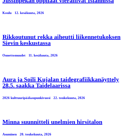
Jussinpekan oppilaat vierailivat Islannissa
Koulu
12. kesäkuuta, 2026
Rikkoutunut rekka aiheutti liikennetukoksen
Sievin keskustassa
Onnettomuudet
11. kesäkuuta, 2026
Aura ja Soili Kujalan taidegrafiikkanäyttely
28.5. saakka Taidelaarissa
2026 kulttuuripääkaupunkivuosi
22. toukokuuta, 2026
Minna suunnitteli unelmien hirsitalon
Asuminen
20. toukokuuta, 2026