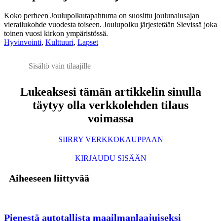
Koko perheen Joulupolkutapahtuma on suosittu joulunalusajan
vierailukohde vuodesta toiseen. Joulupolku järjestetään Sievissä joka
toinen vuosi kirkon ympäristössä.
Hyvinvointi
,
Kulttuuri
,
Lapset
Sisältö vain tilaajille
Lukeaksesi tämän artikkelin sinulla
täytyy olla verkkolehden tilaus
voimassa
SIIRRY VERKKOKAUPPAAN
KIRJAUDU SISÄÄN
Aiheeseen liittyvää
Pienestä autotallista maailmanlaajuiseksi