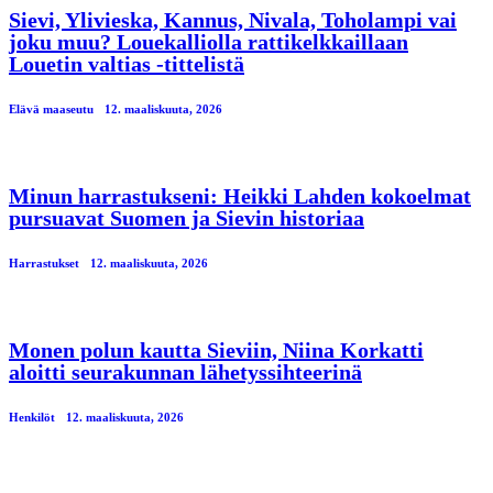
Sievi, Ylivieska, Kannus, Nivala, Toholampi vai
joku muu? Louekalliolla rattikelkkaillaan
Louetin valtias -tittelistä
Elävä maaseutu
12. maaliskuuta, 2026
Minun harrastukseni: Heikki Lahden kokoelmat
pursuavat Suomen ja Sievin historiaa
Harrastukset
12. maaliskuuta, 2026
Monen polun kautta Sieviin, Niina Korkatti
aloitti seurakunnan lähetyssihteerinä
Henkilöt
12. maaliskuuta, 2026