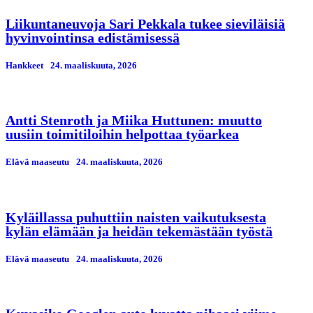
Liikuntaneuvoja Sari Pekkala tukee sieviläisiä
hyvinvointinsa edistämisessä
Hankkeet
24. maaliskuuta, 2026
Antti Stenroth ja Miika Huttunen: muutto
uusiin toimitiloihin helpottaa työarkea
Elävä maaseutu
24. maaliskuuta, 2026
Kyläillassa puhuttiin naisten vaikutuksesta
kylän elämään ja heidän tekemästään työstä
Elävä maaseutu
24. maaliskuuta, 2026