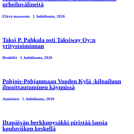
urheiluvälineitä
Elävä maaseutu
1. huhtikuuta, 2026
Taksi P. Pahkala osti Taksiway Oy:n
yritystoiminnan
Henkilöt
1. huhtikuuta, 2026
Pohjois-Pohjanmaan Vuoden Kylä -kilpailuun
ilmoittautuminen käynnissä
Asuminen
1. huhtikuuta, 2026
Iltapäivän herkkupysäkki piristää lapsia
kouluviikon keskellä