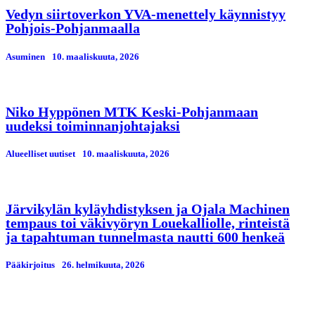
Vedyn siirtoverkon YVA-menettely käynnistyy
Pohjois-Pohjanmaalla
Asuminen
10. maaliskuuta, 2026
Niko Hyppönen MTK Keski-Pohjanmaan
uudeksi toiminnanjohtajaksi
Alueelliset uutiset
10. maaliskuuta, 2026
Järvikylän kyläyhdistyksen ja Ojala Machinen
tempaus toi väkivyöryn Louekalliolle, rinteistä
ja tapahtuman tunnelmasta nautti 600 henkeä
Pääkirjoitus
26. helmikuuta, 2026