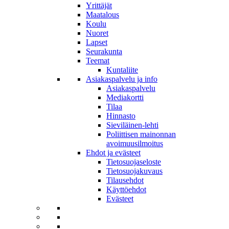
Yrittäjät
Maatalous
Koulu
Nuoret
Lapset
Seurakunta
Teemat
Kuntaliite
Asiakaspalvelu ja info
Asiakaspalvelu
Mediakortti
Tilaa
Hinnasto
Sieviläinen-lehti
Poliittisen mainonnan
avoimuusilmoitus
Ehdot ja evästeet
Tietosuojaseloste
Tietosuojakuvaus
Tilausehdot
Käyttöehdot
Evästeet