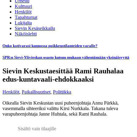
Urheilu
Kulttuuri
Henkilöt
Tapahtumat
Lukijalta
Sievin Kesäseikkailu
Näköislehti
Onko kotivarasi kunnossa poikkeustilanteiden varalle?
SPR:n Sievi-Ylivieskan osasto kutsuu mukaan vähentämään yksinäisyyttä
Sievin Keskustaesittää Rami Rauhalaa
edus-kuntavaali-ehdokkaaksi
Henkilöt
,
Paikallisuutiset
,
Politiikka
Oikealla Sievin Keskustan uusi puheenjohtaja Annu Pärkkä,
vasemmalla sihteeriksi valittu Kirsi Nurkkala. Takana tuleva
varapuheenjohtaja Janne Huhtala, sekä Rami Rauhala.
Sisältö vain tilaajille