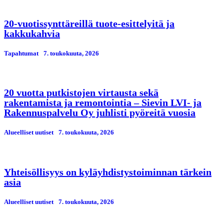
20-vuotissynttäreillä tuote-esittelyitä ja
kakkukahvia
Tapahtumat
7. toukokuuta, 2026
20 vuotta putkistojen virtausta sekä
rakentamista ja remontointia – Sievin LVI- ja
Rakennuspalvelu Oy juhlisti pyöreitä vuosia
Alueelliset uutiset
7. toukokuuta, 2026
Yhteisöllisyys on kyläyhdistystoiminnan tärkein
asia
Alueelliset uutiset
7. toukokuuta, 2026