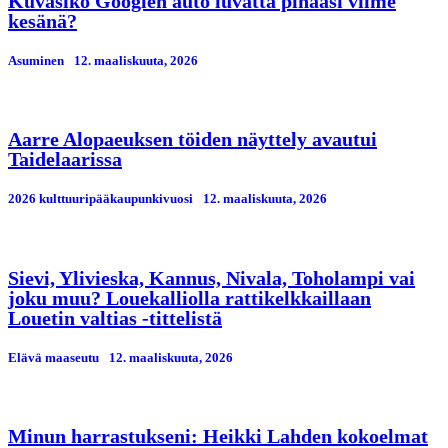
Kuvasiko Googlen auto luvatta pihaasi viime
kesänä?
Asuminen
12. maaliskuuta, 2026
Aarre Alopaeuksen töiden näyttely avautui
Taidelaarissa
2026 kulttuuripääkaupunkivuosi
12. maaliskuuta, 2026
Sievi, Ylivieska, Kannus, Nivala, Toholampi vai
joku muu? Louekalliolla rattikelkkaillaan
Louetin valtias -tittelistä
Elävä maaseutu
12. maaliskuuta, 2026
Minun harrastukseni: Heikki Lahden kokoelmat