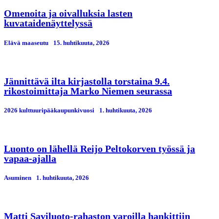
Omenoita ja oivalluksia lasten
kuvataidenäyttelyssä
Elävä maaseutu
15. huhtikuuta, 2026
Jännittävä ilta kirjastolla torstaina 9.4.
rikostoimittaja Marko Niemen seurassa
2026 kulttuuripääkaupunkivuosi
1. huhtikuuta, 2026
Luonto on lähellä Reijo Peltokorven työssä ja
vapaa-ajalla
Asuminen
1. huhtikuuta, 2026
Matti Saviluoto-rahaston varoilla hankittiin