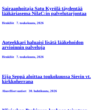
Sairaanhoitaja Satu Kyrölä täydentää
lääkäriasema NilaC:in palvelutarjontaa
Henkilöt
7. toukokuuta, 2026
Apteekkari haluaisi lisätä lääkehoidon
arvioinnin palveluja
Henkilöt
7. toukokuuta, 2026
Eija Seppä aloittaa toukokuussa Sievin vt.
kirkkoherrana
Alueelliset uutiset
30. huhtikuuta, 2026