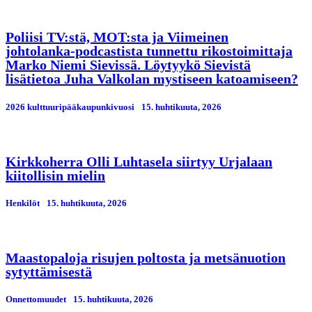
Poliisi TV:stä, MOT:sta ja Viimeinen
johtolanka-podcastista tunnettu rikostoimittaja
Marko Niemi Sievissä. Löytyykö Sievistä
lisätietoa Juha Valkolan mystiseen katoamiseen?
2026 kulttuuripääkaupunkivuosi
15. huhtikuuta, 2026
Kirkkoherra Olli Luhtasela siirtyy Urjalaan
kiitollisin mielin
Henkilöt
15. huhtikuuta, 2026
Maastopaloja risujen poltosta ja metsänuotion
sytyttämisestä
Onnettomuudet
15. huhtikuuta, 2026