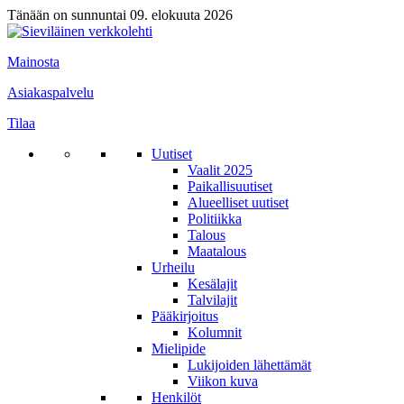
Tänään on sunnuntai 09. elokuuta 2026
Mainosta
Asiakaspalvelu
Tilaa
Uutiset
Vaalit 2025
Paikallisuutiset
Alueelliset uutiset
Politiikka
Talous
Maatalous
Urheilu
Kesälajit
Talvilajit
Pääkirjoitus
Kolumnit
Mielipide
Lukijoiden lähettämät
Viikon kuva
Henkilöt