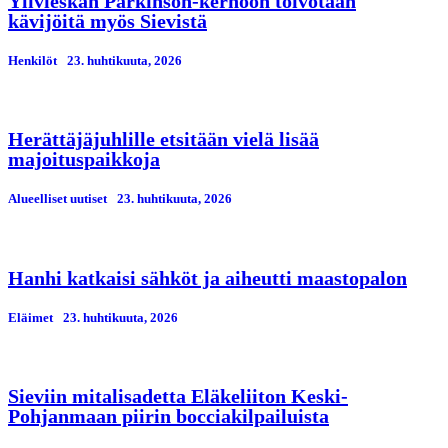
Ylivieskan Parkinson-kerhoon toivotaan
kävijöitä myös Sievistä
Henkilöt
23. huhtikuuta, 2026
Herättäjäjuhlille etsitään vielä lisää
majoituspaikkoja
Alueelliset uutiset
23. huhtikuuta, 2026
Hanhi katkaisi sähköt ja aiheutti maastopalon
Eläimet
23. huhtikuuta, 2026
Sieviin mitalisadetta Eläkeliiton Keski-
Pohjanmaan piirin bocciakilpailuista