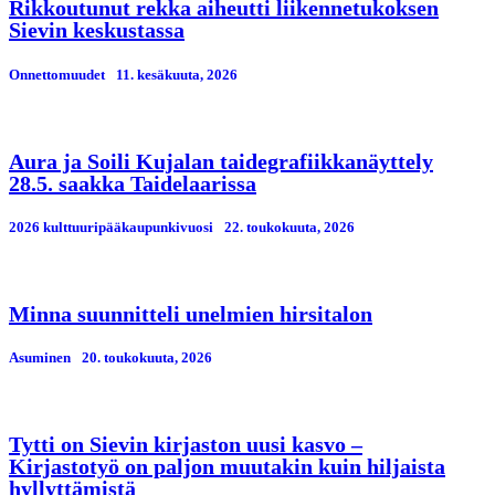
Rikkoutunut rekka aiheutti liikennetukoksen
Sievin keskustassa
Onnettomuudet
11. kesäkuuta, 2026
Aura ja Soili Kujalan taidegrafiikkanäyttely
28.5. saakka Taidelaarissa
2026 kulttuuripääkaupunkivuosi
22. toukokuuta, 2026
Minna suunnitteli unelmien hirsitalon
Asuminen
20. toukokuuta, 2026
Tytti on Sievin kirjaston uusi kasvo –
Kirjastotyö on paljon muutakin kuin hiljaista
hyllyttämistä