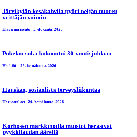
Järvikylän kesäkahvila pyöri neljän nuoren
yrittäjän voimin
Elävä maaseutu
5. elokuuta, 2026
Pokelan suku kokoontui 30-vuotisjuhlaan
Henkilöt
29. heinäkuuta, 2026
Hauskaa, sosiaalista terveysliikuntaa
Harrastukset
29. heinäkuuta, 2026
Korhosen markkinoilla muistot heräsivät
pyykkilaudan äärellä