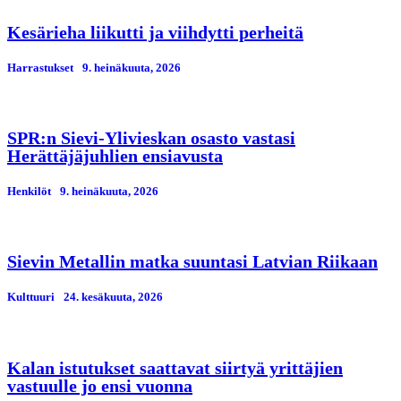
Kesärieha liikutti ja viihdytti perheitä
Harrastukset
9. heinäkuuta, 2026
SPR:n Sievi-Ylivieskan osasto vastasi
Herättäjäjuhlien ensiavusta
Henkilöt
9. heinäkuuta, 2026
Sievin Metallin matka suuntasi Latvian Riikaan
Kulttuuri
24. kesäkuuta, 2026
Kalan istutukset saattavat siirtyä yrittäjien
vastuulle jo ensi vuonna