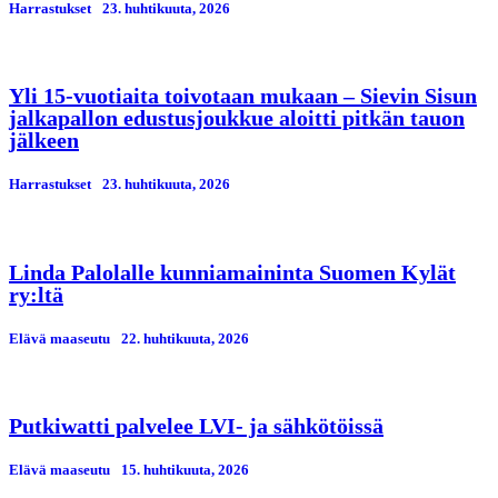
Harrastukset
23. huhtikuuta, 2026
Yli 15-vuotiaita toivotaan mukaan – Sievin Sisun
jalkapallon edustusjoukkue aloitti pitkän tauon
jälkeen
Harrastukset
23. huhtikuuta, 2026
Linda Palolalle kunniamaininta Suomen Kylät
ry:ltä
Elävä maaseutu
22. huhtikuuta, 2026
Putkiwatti palvelee LVI- ja sähkötöissä
Elävä maaseutu
15. huhtikuuta, 2026