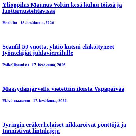
Ylioppilas Maunus Voltin kesä kuluu töissä ja
luottamustehtävissä
Henkilöt
18. kesäkuuta, 2026
Scanfil 50 vuotta, yhtiö kutsui eläköityneet
työntekijät juhlavierailulle
Paikallisuutiset
17. kesäkuuta, 2026
Maasydänjärvellä vietettiin iloista Vapapäivää
Elävä maaseutu
17. kesäkuuta, 2026
Jyringin eräkerholaiset nikkaroivat pönttöjä ja
tunnistivat lintulajeja