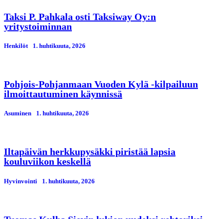
Taksi P. Pahkala osti Taksiway Oy:n
yritystoiminnan
Henkilöt
1. huhtikuuta, 2026
Pohjois-Pohjanmaan Vuoden Kylä -kilpailuun
ilmoittautuminen käynnissä
Asuminen
1. huhtikuuta, 2026
Iltapäivän herkkupysäkki piristää lapsia
kouluviikon keskellä
Hyvinvointi
1. huhtikuuta, 2026