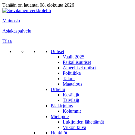
Tänään on lauantai 08. elokuuta 2026
Mainosta
Asiakaspalvelu
Tilaa
Uutiset
Vaalit 2025
Paikallisuutiset
Alueelliset uutiset
Politiikka
Talous
Maatalous
Urheilu
Kesälajit
Talvilajit
Pääkirjoitus
Kolumnit
Mielipide
Lukijoiden lähettämät
Viikon kuva
Henkilöt