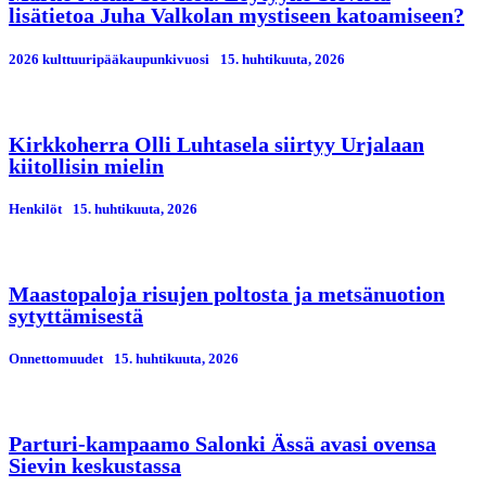
lisätietoa Juha Valkolan mystiseen katoamiseen?
2026 kulttuuripääkaupunkivuosi
15. huhtikuuta, 2026
Kirkkoherra Olli Luhtasela siirtyy Urjalaan
kiitollisin mielin
Henkilöt
15. huhtikuuta, 2026
Maastopaloja risujen poltosta ja metsänuotion
sytyttämisestä
Onnettomuudet
15. huhtikuuta, 2026
Parturi-kampaamo Salonki Ässä avasi ovensa
Sievin keskustassa