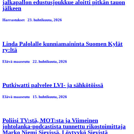
jalkapallon edustusjoukkue aloitti pitkän tauon
jälkeen
Harrastukset
23. huhtikuuta, 2026
Linda Palolalle kunniamaininta Suomen Kylät
ry:ltä
Elävä maaseutu
22. huhtikuuta, 2026
Putkiwatti palvelee LVI- ja sähkötöissä
Elävä maaseutu
15. huhtikuuta, 2026
Poliisi TV:stä, MOT:sta ja Viimeinen
johtolanka-podcastista tunnettu rikostoimittaja
Marko Niemi Sievissä. Löytyykö Sievistä