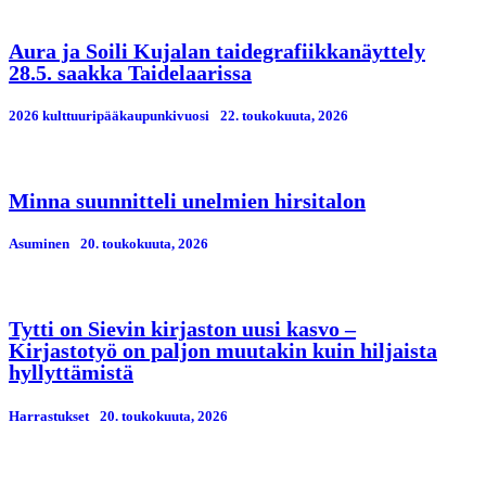
Aura ja Soili Kujalan taidegrafiikkanäyttely
28.5. saakka Taidelaarissa
2026 kulttuuripääkaupunkivuosi
22. toukokuuta, 2026
Minna suunnitteli unelmien hirsitalon
Asuminen
20. toukokuuta, 2026
Tytti on Sievin kirjaston uusi kasvo –
Kirjastotyö on paljon muutakin kuin hiljaista
hyllyttämistä
Harrastukset
20. toukokuuta, 2026