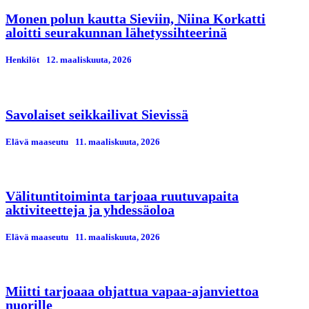
Monen polun kautta Sieviin, Niina Korkatti
aloitti seurakunnan lähetyssihteerinä
Henkilöt
12. maaliskuuta, 2026
Savolaiset seikkailivat Sievissä
Elävä maaseutu
11. maaliskuuta, 2026
Välituntitoiminta tarjoaa ruutuvapaita
aktiviteetteja ja yhdessäoloa
Elävä maaseutu
11. maaliskuuta, 2026
Miitti tarjoaaa ohjattua vapaa-ajanviettoa
nuorille