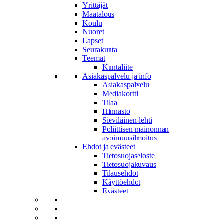
Yrittäjät
Maatalous
Koulu
Nuoret
Lapset
Seurakunta
Teemat
Kuntaliite
Asiakaspalvelu ja info
Asiakaspalvelu
Mediakortti
Tilaa
Hinnasto
Sieviläinen-lehti
Poliittisen mainonnan
avoimuusilmoitus
Ehdot ja evästeet
Tietosuojaseloste
Tietosuojakuvaus
Tilausehdot
Käyttöehdot
Evästeet