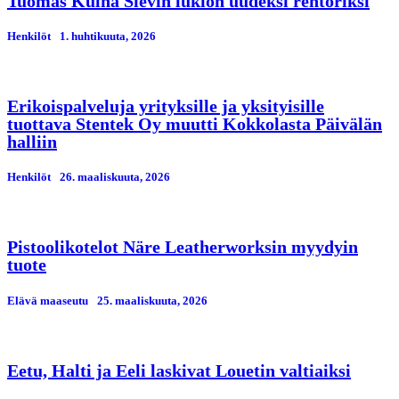
Tuomas Kulha Sievin lukion uudeksi rehtoriksi
Henkilöt
1. huhtikuuta, 2026
Erikoispalveluja yrityksille ja yksityisille
tuottava Stentek Oy muutti Kokkolasta Päivälän
halliin
Henkilöt
26. maaliskuuta, 2026
Pistoolikotelot Näre Leatherworksin myydyin
tuote
Elävä maaseutu
25. maaliskuuta, 2026
Eetu, Halti ja Eeli laskivat Louetin valtiaiksi