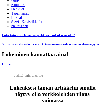
Urheilu
Kulttuuri
Henkilöt
Tapahtumat
Lukijalta
Sievin Kesäseikkailu
Näköislehti
Onko kotivarasi kunnossa poikkeustilanteiden varalle?
SPR:n Sievi-Ylivieskan osasto kutsuu mukaan vähentämään yksinäisyyttä
Lukeminen kannattaa aina!
Uutiset
Sisältö vain tilaajille
Lukeaksesi tämän artikkelin sinulla
täytyy olla verkkolehden tilaus
voimassa