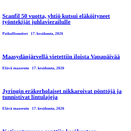
Scanfil 50 vuotta, yhtiö kutsui eläköityneet
työntekijät juhlavierailulle
Paikallisuutiset
17. kesäkuuta, 2026
Maasydänjärvellä vietettiin iloista Vapapäivää
Elävä maaseutu
17. kesäkuuta, 2026
Jyringin eräkerholaiset nikkaroivat pönttöjä ja
tunnistivat lintulajeja
Elävä maaseutu
17. kesäkuuta, 2026