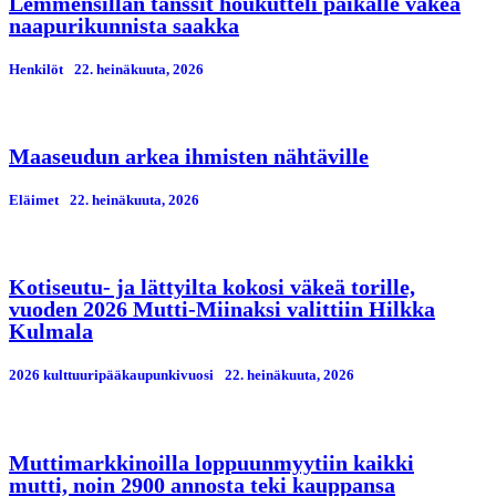
Lemmensillan tanssit houkutteli paikalle väkeä
naapurikunnista saakka
Henkilöt
22. heinäkuuta, 2026
Maaseudun arkea ihmisten nähtäville
Eläimet
22. heinäkuuta, 2026
Kotiseutu- ja lättyilta kokosi väkeä torille,
vuoden 2026 Mutti-Miinaksi valittiin Hilkka
Kulmala
2026 kulttuuripääkaupunkivuosi
22. heinäkuuta, 2026
Muttimarkkinoilla loppuunmyytiin kaikki
mutti, noin 2900 annosta teki kauppansa