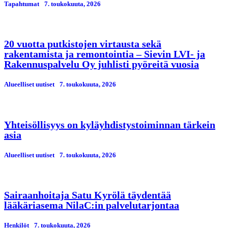
Tapahtumat
7. toukokuuta, 2026
20 vuotta putkistojen virtausta sekä
rakentamista ja remontointia – Sievin LVI- ja
Rakennuspalvelu Oy juhlisti pyöreitä vuosia
Alueelliset uutiset
7. toukokuuta, 2026
Yhteisöllisyys on kyläyhdistystoiminnan tärkein
asia
Alueelliset uutiset
7. toukokuuta, 2026
Sairaanhoitaja Satu Kyrölä täydentää
lääkäriasema NilaC:in palvelutarjontaa
Henkilöt
7. toukokuuta, 2026