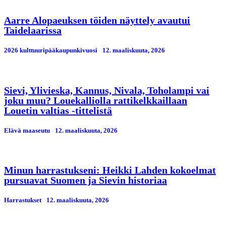
Aarre Alopaeuksen töiden näyttely avautui
Taidelaarissa
2026 kulttuuripääkaupunkivuosi
12. maaliskuuta, 2026
Sievi, Ylivieska, Kannus, Nivala, Toholampi vai
joku muu? Louekalliolla rattikelkkaillaan
Louetin valtias -tittelistä
Elävä maaseutu
12. maaliskuuta, 2026
Minun harrastukseni: Heikki Lahden kokoelmat
pursuavat Suomen ja Sievin historiaa
Harrastukset
12. maaliskuuta, 2026