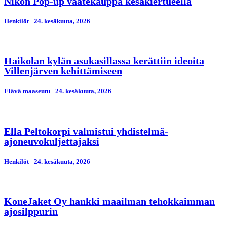
Nikon Pop-up vaatekauppa kesäkiertueella
Henkilöt
24. kesäkuuta, 2026
Haikolan kylän asukasillassa kerättiin ideoita
Villenjärven kehittämiseen
Elävä maaseutu
24. kesäkuuta, 2026
Ella Peltokorpi valmistui yhdistelmä-
ajoneuvokuljettajaksi
Henkilöt
24. kesäkuuta, 2026
KoneJaket Oy hankki maailman tehokkaimman
ajosilppurin