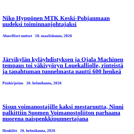
Niko Hyppönen MTK Keski-Pohjanmaan
uudeksi toiminnanjohtajaksi
Alueelliset uutiset
10. maaliskuuta, 2026
Järvikylän kyläyhdistyksen ja Ojala Machinen
tempaus toi väkivyöryn Louekalliolle, rinteistä
ja tapahtuman tunnelmasta nautti 600 henkeä
Pääkirjoitus
26. helmikuuta, 2026
Sisun voimanostajille kaksi mestaruutta, Ninni
palkittiin Suomen Voimanostoliiton parhaana
nuorena naispenkkipunnertajana
Henkilöt
26. helmikuuta, 2026