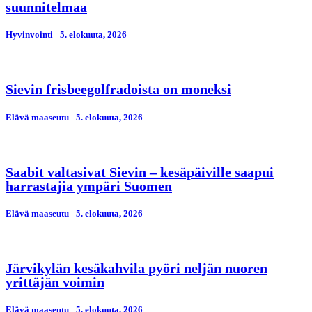
suunnitelmaa
Hyvinvointi
5. elokuuta, 2026
Sievin frisbeegolfradoista on moneksi
Elävä maaseutu
5. elokuuta, 2026
Saabit valtasivat Sievin – kesäpäiville saapui
harrastajia ympäri Suomen
Elävä maaseutu
5. elokuuta, 2026
Järvikylän kesäkahvila pyöri neljän nuoren
yrittäjän voimin
Elävä maaseutu
5. elokuuta, 2026