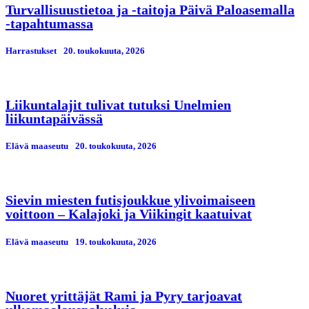
Turvallisuustietoa ja -taitoja Päivä Paloasemalla
-tapahtumassa
Harrastukset
20. toukokuuta, 2026
Liikuntalajit tulivat tutuksi Unelmien
liikuntapäivässä
Elävä maaseutu
20. toukokuuta, 2026
Sievin miesten futisjoukkue ylivoimaiseen
voittoon – Kalajoki ja Viikingit kaatuivat
Elävä maaseutu
19. toukokuuta, 2026
Nuoret yrittäjät Rami ja Pyry tarjoavat