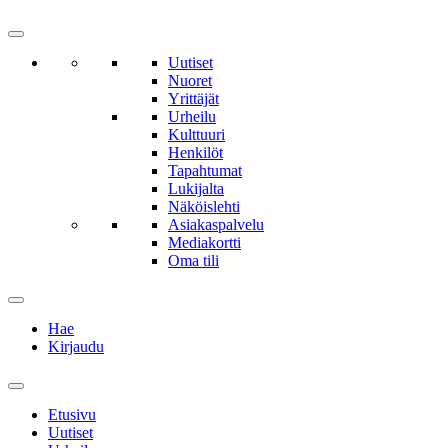
Uutiset
Nuoret
Yrittäjät
Urheilu
Kulttuuri
Henkilöt
Tapahtumat
Lukijalta
Näköislehti
Asiakaspalvelu
Mediakortti
Oma tili
Hae
Kirjaudu
Etusivu
Uutiset