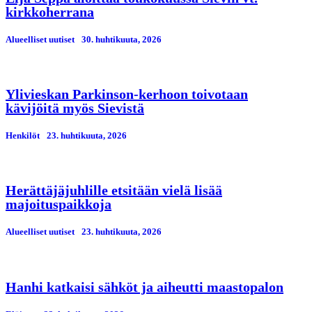
kirkkoherrana
Alueelliset uutiset
30. huhtikuuta, 2026
Ylivieskan Parkinson-kerhoon toivotaan
kävijöitä myös Sievistä
Henkilöt
23. huhtikuuta, 2026
Herättäjäjuhlille etsitään vielä lisää
majoituspaikkoja
Alueelliset uutiset
23. huhtikuuta, 2026
Hanhi katkaisi sähköt ja aiheutti maastopalon