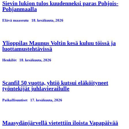
Sievin lukion tulos kuudenneksi paras Pohjois-
Pohjanmaalla
Elävä maaseutu
18. kesäkuuta, 2026
Ylioppilas Maunus Voltin kesä kuluu töissä ja
luottamustehtävissä
Henkilöt
18. kesäkuuta, 2026
Scanfil 50 vuotta, yhtiö kutsui eläköityneet
työntekijät juhlavierailulle
Paikallisuutiset
17. kesäkuuta, 2026
Maasydänjärvellä vietettiin iloista Vapapäivää