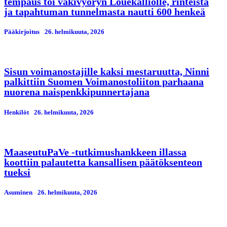
tempaus toi väkivyöryn Louekalliolle, rinteistä
ja tapahtuman tunnelmasta nautti 600 henkeä
Pääkirjoitus
26. helmikuuta, 2026
Sisun voimanostajille kaksi mestaruutta, Ninni
palkittiin Suomen Voimanostoliiton parhaana
nuorena naispenkkipunnertajana
Henkilöt
26. helmikuuta, 2026
MaaseutuPaVe -tutkimushankkeen illassa
koottiin palautetta kansallisen päätöksenteon
tueksi
Asuminen
26. helmikuuta, 2026