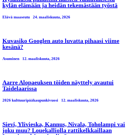
kylän elämään ja heidän tekemästään työstä
Elävä maaseutu
24. maaliskuuta, 2026
Kuvasiko Googlen auto luvatta pihaasi viime
kesänä?
Asuminen
12. maaliskuuta, 2026
Aarre Alopaeuksen töiden näyttely avautui
Taidelaarissa
2026 kulttuuripääkaupunkivuosi
12. maaliskuuta, 2026
Sievi, Ylivieska, Kannus, Nivala, Toholampi vai
joku muu? Louekalliolla rattikelkkaillaan