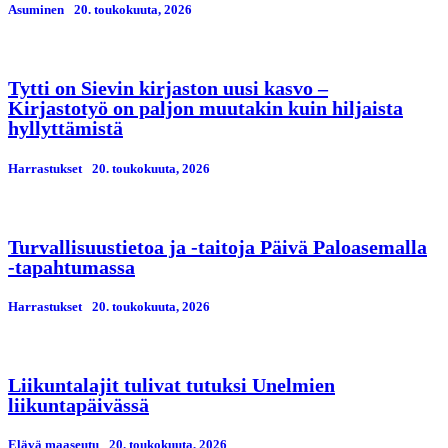
Asuminen
20. toukokuuta, 2026
Tytti on Sievin kirjaston uusi kasvo –
Kirjastotyö on paljon muutakin kuin hiljaista
hyllyttämistä
Harrastukset
20. toukokuuta, 2026
Turvallisuustietoa ja -taitoja Päivä Paloasemalla
-tapahtumassa
Harrastukset
20. toukokuuta, 2026
Liikuntalajit tulivat tutuksi Unelmien
liikuntapäivässä
Elävä maaseutu
20. toukokuuta, 2026