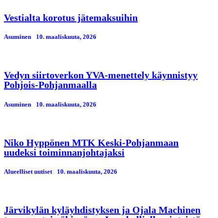
Vestialta korotus jätemaksuihin
Asuminen
10. maaliskuuta, 2026
Vedyn siirtoverkon YVA-menettely käynnistyy
Pohjois-Pohjanmaalla
Asuminen
10. maaliskuuta, 2026
Niko Hyppönen MTK Keski-Pohjanmaan
uudeksi toiminnanjohtajaksi
Alueelliset uutiset
10. maaliskuuta, 2026
Järvikylän kyläyhdistyksen ja Ojala Machinen