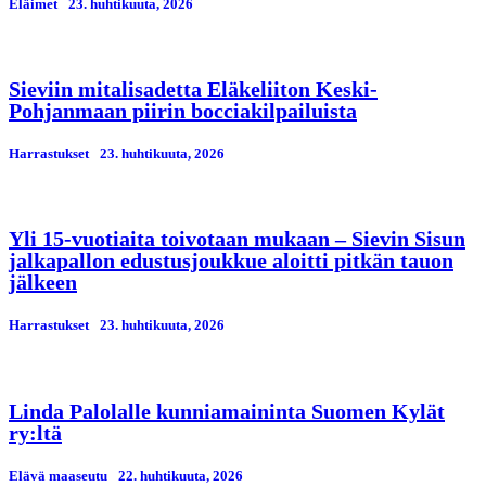
Eläimet
23. huhtikuuta, 2026
Sieviin mitalisadetta Eläkeliiton Keski-
Pohjanmaan piirin bocciakilpailuista
Harrastukset
23. huhtikuuta, 2026
Yli 15-vuotiaita toivotaan mukaan – Sievin Sisun
jalkapallon edustusjoukkue aloitti pitkän tauon
jälkeen
Harrastukset
23. huhtikuuta, 2026
Linda Palolalle kunniamaininta Suomen Kylät
ry:ltä
Elävä maaseutu
22. huhtikuuta, 2026