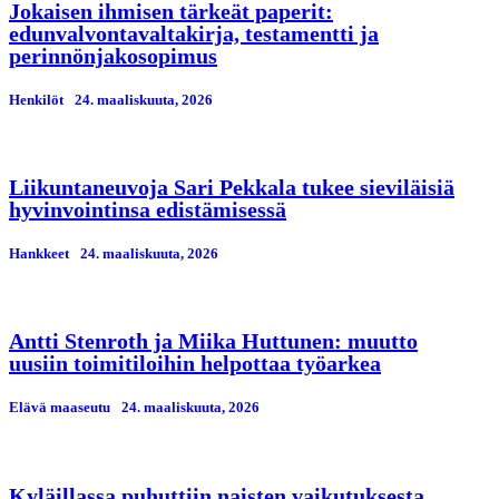
Jokaisen ihmisen tärkeät paperit:
edunvalvontavaltakirja, testamentti ja
perinnönjakosopimus
Henkilöt
24. maaliskuuta, 2026
Liikuntaneuvoja Sari Pekkala tukee sieviläisiä
hyvinvointinsa edistämisessä
Hankkeet
24. maaliskuuta, 2026
Antti Stenroth ja Miika Huttunen: muutto
uusiin toimitiloihin helpottaa työarkea
Elävä maaseutu
24. maaliskuuta, 2026
Kyläillassa puhuttiin naisten vaikutuksesta