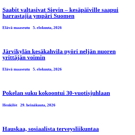
Saabit valtasivat Sievin – kesäpäiville saapui
harrastajia ympäri Suomen
Elävä maaseutu
5. elokuuta, 2026
Järvikylän kesäkahvila pyöri neljän nuoren
yrittäjän voimin
Elävä maaseutu
5. elokuuta, 2026
Pokelan suku kokoontui 30-vuotisjuhlaan
Henkilöt
29. heinäkuuta, 2026
Hauskaa, sosiaalista terveysliikuntaa