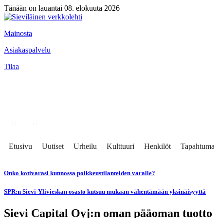
Tänään on lauantai 08. elokuuta 2026
Mainosta
Asiakaspalvelu
Tilaa
Etusivu
Uutiset
Urheilu
Kulttuuri
Henkilöt
Tapahtumat
Onko kotivarasi kunnossa poikkeustilanteiden varalle?
SPR:n Sievi-Ylivieskan osasto kutsuu mukaan vähentämään yksinäisyyttä
Sievi Capital Oyj:n oman pääoman tuotto