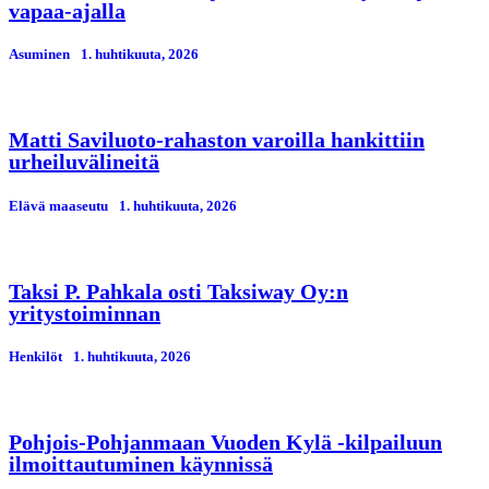
vapaa-ajalla
Asuminen
1. huhtikuuta, 2026
Matti Saviluoto-rahaston varoilla hankittiin
urheiluvälineitä
Elävä maaseutu
1. huhtikuuta, 2026
Taksi P. Pahkala osti Taksiway Oy:n
yritystoiminnan
Henkilöt
1. huhtikuuta, 2026
Pohjois-Pohjanmaan Vuoden Kylä -kilpailuun
ilmoittautuminen käynnissä