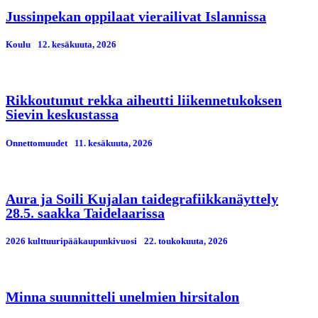
Jussinpekan oppilaat vierailivat Islannissa
Koulu
12. kesäkuuta, 2026
Rikkoutunut rekka aiheutti liikennetukoksen
Sievin keskustassa
Onnettomuudet
11. kesäkuuta, 2026
Aura ja Soili Kujalan taidegrafiikkanäyttely
28.5. saakka Taidelaarissa
2026 kulttuuripääkaupunkivuosi
22. toukokuuta, 2026
Minna suunnitteli unelmien hirsitalon