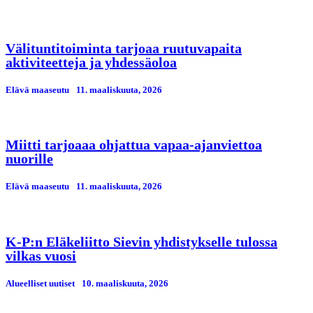
Välituntitoiminta tarjoaa ruutuvapaita
aktiviteetteja ja yhdessäoloa
Elävä maaseutu
11. maaliskuuta, 2026
Miitti tarjoaaa ohjattua vapaa-ajanviettoa
nuorille
Elävä maaseutu
11. maaliskuuta, 2026
K-P:n Eläkeliitto Sievin yhdistykselle tulossa
vilkas vuosi
Alueelliset uutiset
10. maaliskuuta, 2026