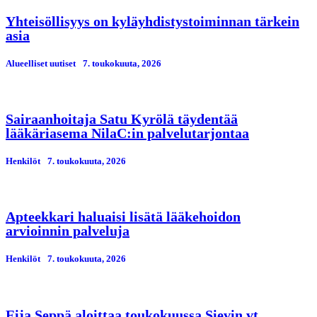
Yhteisöllisyys on kyläyhdistystoiminnan tärkein
asia
Alueelliset uutiset
7. toukokuuta, 2026
Sairaanhoitaja Satu Kyrölä täydentää
lääkäriasema NilaC:in palvelutarjontaa
Henkilöt
7. toukokuuta, 2026
Apteekkari haluaisi lisätä lääkehoidon
arvioinnin palveluja
Henkilöt
7. toukokuuta, 2026
Eija Seppä aloittaa toukokuussa Sievin vt.