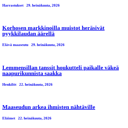
Harrastukset
29. heinäkuuta, 2026
Korhosen markkinoilla muistot heräsivät
pyykkilaudan äärellä
Elävä maaseutu
29. heinäkuuta, 2026
Lemmensillan tanssit houkutteli paikalle väkeä
naapurikunnista saakka
Henkilöt
22. heinäkuuta, 2026
Maaseudun arkea ihmisten nähtäville
Eläimet
22. heinäkuuta, 2026