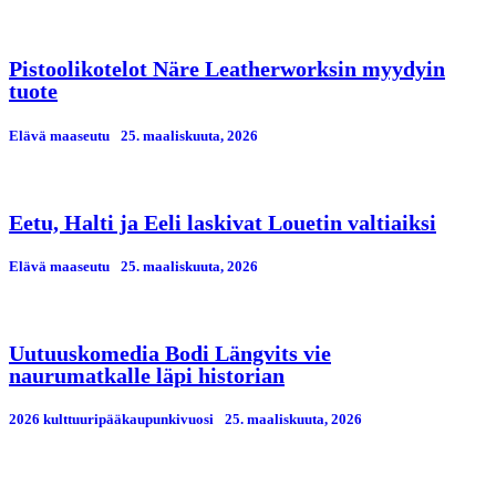
Pistoolikotelot Näre Leatherworksin myydyin
tuote
Elävä maaseutu
25. maaliskuuta, 2026
Eetu, Halti ja Eeli laskivat Louetin valtiaiksi
Elävä maaseutu
25. maaliskuuta, 2026
Uutuuskomedia Bodi Längvits vie
naurumatkalle läpi historian
2026 kulttuuripääkaupunkivuosi
25. maaliskuuta, 2026