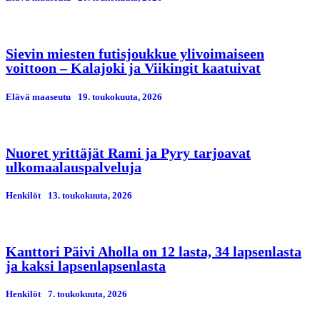
Sievin miesten futisjoukkue ylivoimaiseen
voittoon – Kalajoki ja Viikingit kaatuivat
Elävä maaseutu
19. toukokuuta, 2026
Nuoret yrittäjät Rami ja Pyry tarjoavat
ulkomaalauspalveluja
Henkilöt
13. toukokuuta, 2026
Kanttori Päivi Aholla on 12 lasta, 34 lapsenlasta
ja kaksi lapsenlapsenlasta
Henkilöt
7. toukokuuta, 2026