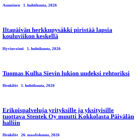
Asuminen
1. huhtikuuta, 2026
Iltapäivän herkkupysäkki piristää lapsia
kouluviikon keskellä
Hyvinvointi
1. huhtikuuta, 2026
Tuomas Kulha Sievin lukion uudeksi rehtoriksi
Henkilöt
1. huhtikuuta, 2026
Erikoispalveluja yrityksille ja yksityisille
tuottava Stentek Oy muutti Kokkolasta Päivälän
halliin
Henkilöt
26. maaliskuuta, 2026