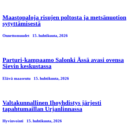
Maastopaloja risujen poltosta ja metsänuotion
sytyttämisestä
Onnettomuudet
15. huhtikuuta, 2026
Parturi-kampaamo Salonki Ässä avasi ovensa
Sievin keskustassa
Elävä maaseutu
15. huhtikuuta, 2026
Valtakunnallinen Ihoyhdistys järjesti
tapahtumaillan Urjanlinnassa
Hyvinvointi
15. huhtikuuta, 2026