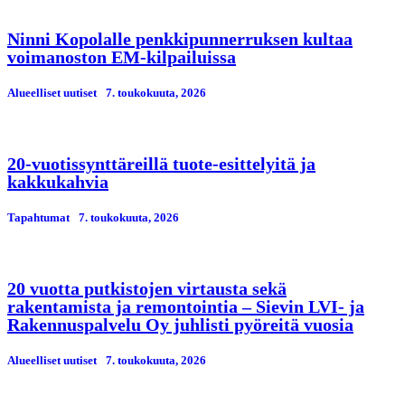
Ninni Kopolalle penkkipunnerruksen kultaa
voimanoston EM-kilpailuissa
Alueelliset uutiset
7. toukokuuta, 2026
20-vuotissynttäreillä tuote-esittelyitä ja
kakkukahvia
Tapahtumat
7. toukokuuta, 2026
20 vuotta putkistojen virtausta sekä
rakentamista ja remontointia – Sievin LVI- ja
Rakennuspalvelu Oy juhlisti pyöreitä vuosia
Alueelliset uutiset
7. toukokuuta, 2026