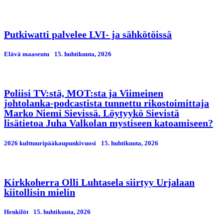
Putkiwatti palvelee LVI- ja sähkötöissä
Elävä maaseutu
15. huhtikuuta, 2026
Poliisi TV:stä, MOT:sta ja Viimeinen
johtolanka-podcastista tunnettu rikostoimittaja
Marko Niemi Sievissä. Löytyykö Sievistä
lisätietoa Juha Valkolan mystiseen katoamiseen?
2026 kulttuuripääkaupunkivuosi
15. huhtikuuta, 2026
Kirkkoherra Olli Luhtasela siirtyy Urjalaan
kiitollisin mielin
Henkilöt
15. huhtikuuta, 2026