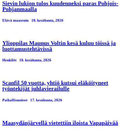
Sievin lukion tulos kuudenneksi paras Pohjois-
Pohjanmaalla
Elävä maaseutu
18. kesäkuuta, 2026
Ylioppilas Maunus Voltin kesä kuluu töissä ja
luottamustehtävissä
Henkilöt
18. kesäkuuta, 2026
Scanfil 50 vuotta, yhtiö kutsui eläköityneet
työntekijät juhlavierailulle
Paikallisuutiset
17. kesäkuuta, 2026
Maasydänjärvellä vietettiin iloista Vapapäivää