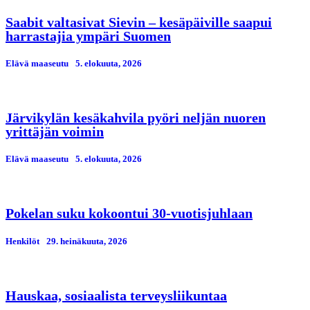
Saabit valtasivat Sievin – kesäpäiville saapui
harrastajia ympäri Suomen
Elävä maaseutu
5. elokuuta, 2026
Järvikylän kesäkahvila pyöri neljän nuoren
yrittäjän voimin
Elävä maaseutu
5. elokuuta, 2026
Pokelan suku kokoontui 30-vuotisjuhlaan
Henkilöt
29. heinäkuuta, 2026
Hauskaa, sosiaalista terveysliikuntaa