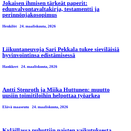
Jokaisen ihmisen tärkeät paperit:
edunvalvontavaltakirja, testamentti ja
perinnönjakosopimus
Henkilöt
24. maaliskuuta, 2026
Liikuntaneuvoja Sari Pekkala tukee sieviläisiä
hyvinvointinsa edistämisessä
Hankkeet
24. maaliskuuta, 2026
Antti Stenroth ja Miika Huttunen: muutto
uusiin toimitiloihin helpottaa työarkea
Elävä maaseutu
24. maaliskuuta, 2026
Kyläillassa puhuttiin naisten vaikutuksesta