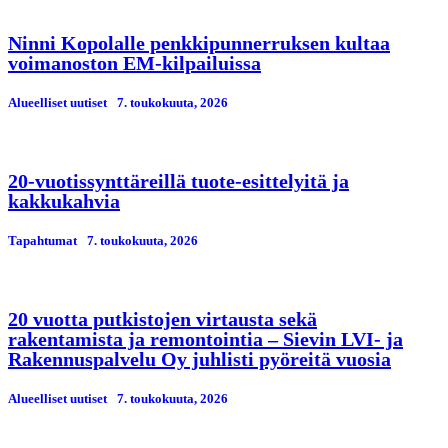
Ninni Kopolalle penkkipunnerruksen kultaa
voimanoston EM-kilpailuissa
Alueelliset uutiset
7. toukokuuta, 2026
20-vuotissynttäreillä tuote-esittelyitä ja
kakkukahvia
Tapahtumat
7. toukokuuta, 2026
20 vuotta putkistojen virtausta sekä
rakentamista ja remontointia – Sievin LVI- ja
Rakennuspalvelu Oy juhlisti pyöreitä vuosia
Alueelliset uutiset
7. toukokuuta, 2026