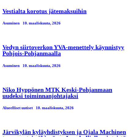
Vestialta korotus jätemaksuihin
Asuminen
10. maaliskuuta, 2026
Vedyn siirtoverkon YVA-menettely käynnistyy
Pohjois-Pohjanmaalla
Asuminen
10. maaliskuuta, 2026
Niko Hyppönen MTK Keski-Pohjanmaan
uudeksi toiminnanjohtajaksi
Alueelliset uutiset
10. maaliskuuta, 2026
Järvikylän kyläyhdistyksen ja Ojala Machinen