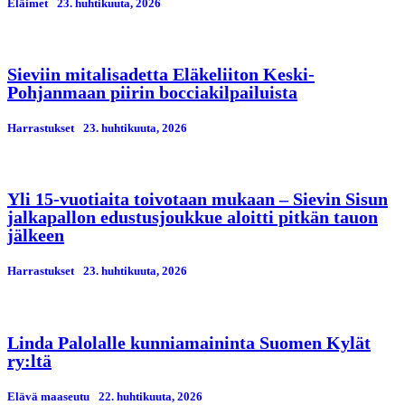
Eläimet
23. huhtikuuta, 2026
Sieviin mitalisadetta Eläkeliiton Keski-
Pohjanmaan piirin bocciakilpailuista
Harrastukset
23. huhtikuuta, 2026
Yli 15-vuotiaita toivotaan mukaan – Sievin Sisun
jalkapallon edustusjoukkue aloitti pitkän tauon
jälkeen
Harrastukset
23. huhtikuuta, 2026
Linda Palolalle kunniamaininta Suomen Kylät
ry:ltä
Elävä maaseutu
22. huhtikuuta, 2026