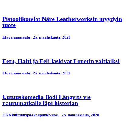
Pistoolikotelot Näre Leatherworksin myydyin
tuote
Elävä maaseutu
25. maaliskuuta, 2026
Eetu, Halti ja Eeli laskivat Louetin valtiaiksi
Elävä maaseutu
25. maaliskuuta, 2026
Uutuuskomedia Bodi Längvits vie
naurumatkalle läpi historian
2026 kulttuuripääkaupunkivuosi
25. maaliskuuta, 2026