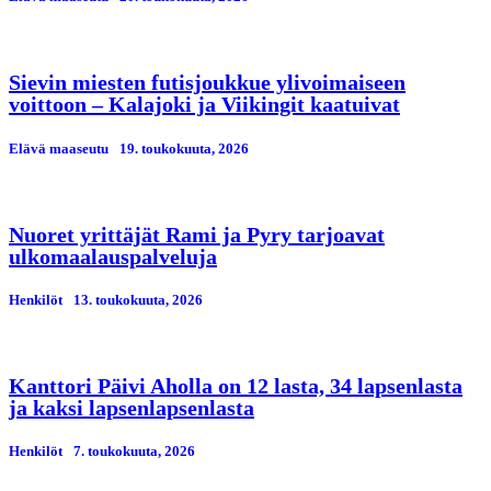
Sievin miesten futisjoukkue ylivoimaiseen
voittoon – Kalajoki ja Viikingit kaatuivat
Elävä maaseutu
19. toukokuuta, 2026
Nuoret yrittäjät Rami ja Pyry tarjoavat
ulkomaalauspalveluja
Henkilöt
13. toukokuuta, 2026
Kanttori Päivi Aholla on 12 lasta, 34 lapsenlasta
ja kaksi lapsenlapsenlasta
Henkilöt
7. toukokuuta, 2026