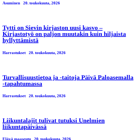
Asuminen
20. toukokuuta, 2026
Tytti on Sievin kirjaston uusi kasvo –
Kirjastotyö on paljon muutakin kuin hiljaista
hyllyttämistä
Harrastukset
20. toukokuuta, 2026
Turvallisuustietoa ja -taitoja Päivä Paloasemalla
-tapahtumassa
Harrastukset
20. toukokuuta, 2026
Liikuntalajit tulivat tutuksi Unelmien
liikuntapäivässä
Elävä maaseutu
20. toukokuuta, 2026