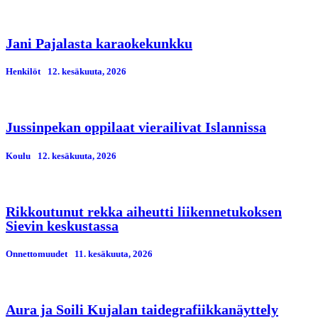
Jani Pajalasta karaokekunkku
Henkilöt
12. kesäkuuta, 2026
Jussinpekan oppilaat vierailivat Islannissa
Koulu
12. kesäkuuta, 2026
Rikkoutunut rekka aiheutti liikennetukoksen
Sievin keskustassa
Onnettomuudet
11. kesäkuuta, 2026
Aura ja Soili Kujalan taidegrafiikkanäyttely