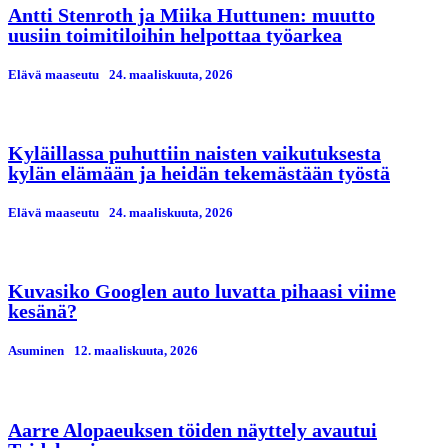
Antti Stenroth ja Miika Huttunen: muutto
uusiin toimitiloihin helpottaa työarkea
Elävä maaseutu
24. maaliskuuta, 2026
Kyläillassa puhuttiin naisten vaikutuksesta
kylän elämään ja heidän tekemästään työstä
Elävä maaseutu
24. maaliskuuta, 2026
Kuvasiko Googlen auto luvatta pihaasi viime
kesänä?
Asuminen
12. maaliskuuta, 2026
Aarre Alopaeuksen töiden näyttely avautui