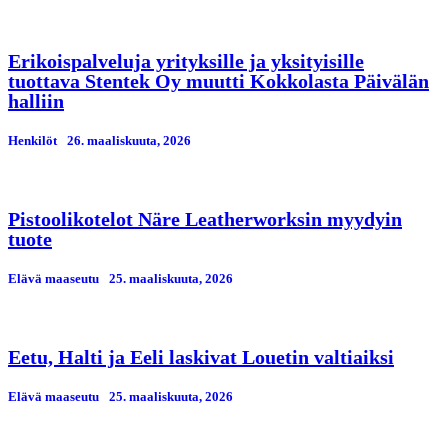
Erikoispalveluja yrityksille ja yksityisille
tuottava Stentek Oy muutti Kokkolasta Päivälän
halliin
Henkilöt
26. maaliskuuta, 2026
Pistoolikotelot Näre Leatherworksin myydyin
tuote
Elävä maaseutu
25. maaliskuuta, 2026
Eetu, Halti ja Eeli laskivat Louetin valtiaiksi
Elävä maaseutu
25. maaliskuuta, 2026