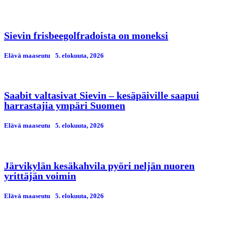
Sievin frisbeegolfradoista on moneksi
Elävä maaseutu
5. elokuuta, 2026
Saabit valtasivat Sievin – kesäpäiville saapui
harrastajia ympäri Suomen
Elävä maaseutu
5. elokuuta, 2026
Järvikylän kesäkahvila pyöri neljän nuoren
yrittäjän voimin
Elävä maaseutu
5. elokuuta, 2026