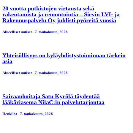
20 vuotta putkistojen virtausta sekä
rakentamista ja remontointia – Sievin LVI- ja
Rakennuspalvelu Oy juhlisti pyöreitä vuosia
Alueelliset uutiset
7. toukokuuta, 2026
Yhteisöllisyys on kyläyhdistystoiminnan tärkein
asia
Alueelliset uutiset
7. toukokuuta, 2026
Sairaanhoitaja Satu Kyrölä täydentää
lääkäriasema NilaC:in palvelutarjontaa
Henkilöt
7. toukokuuta, 2026