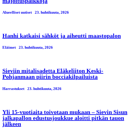
majoituspaikkoja
Alueelliset uutiset
23. huhtikuuta, 2026
Hanhi katkaisi sähköt ja aiheutti maastopalon
Eläimet
23. huhtikuuta, 2026
Sieviin mitalisadetta Eläkeliiton Keski-
Pohjanmaan piirin bocciakilpailuista
Harrastukset
23. huhtikuuta, 2026
Yli 15-vuotiaita toivotaan mukaan – Sievin Sisun
jalkapallon edustusjoukkue aloitti pitkän tauon
jälkeen