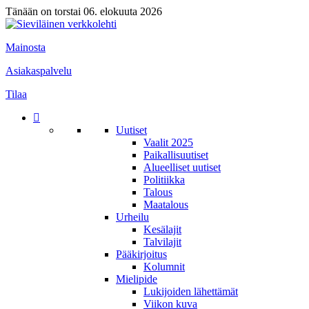
Tänään on torstai 06. elokuuta 2026
Mainosta
Asiakaspalvelu
Tilaa
Uutiset
Vaalit 2025
Paikallisuutiset
Alueelliset uutiset
Politiikka
Talous
Maatalous
Urheilu
Kesälajit
Talvilajit
Pääkirjoitus
Kolumnit
Mielipide
Lukijoiden lähettämät
Viikon kuva