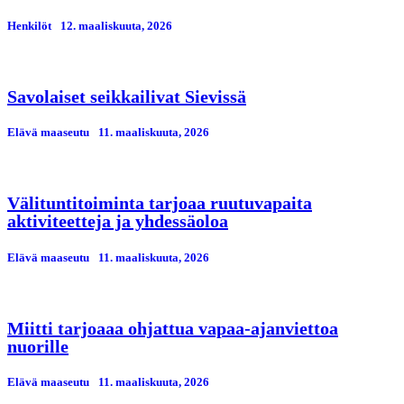
Henkilöt
12. maaliskuuta, 2026
Savolaiset seikkailivat Sievissä
Elävä maaseutu
11. maaliskuuta, 2026
Välituntitoiminta tarjoaa ruutuvapaita
aktiviteetteja ja yhdessäoloa
Elävä maaseutu
11. maaliskuuta, 2026
Miitti tarjoaaa ohjattua vapaa-ajanviettoa
nuorille
Elävä maaseutu
11. maaliskuuta, 2026