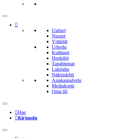
Uutiset
Nuoret
Yrittäjät
Urheilu
Kulttuuri
Henkilöt
Tapahtumat
Lukijalta
Näköislehti
Asiakaspalvelu
Mediakortti
Oma tili
Hae
Kirjaudu