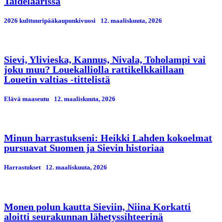
Taidelaarissa
2026 kulttuuripääkaupunkivuosi
12. maaliskuuta, 2026
Sievi, Ylivieska, Kannus, Nivala, Toholampi vai
joku muu? Louekalliolla rattikelkkaillaan
Louetin valtias -tittelistä
Elävä maaseutu
12. maaliskuuta, 2026
Minun harrastukseni: Heikki Lahden kokoelmat
pursuavat Suomen ja Sievin historiaa
Harrastukset
12. maaliskuuta, 2026
Monen polun kautta Sieviin, Niina Korkatti
aloitti seurakunnan lähetyssihteerinä