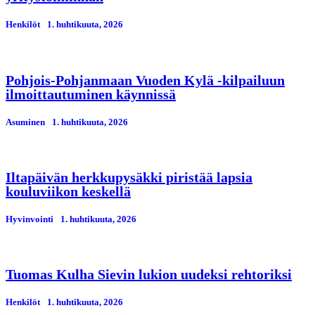
Henkilöt
1. huhtikuuta, 2026
Pohjois-Pohjanmaan Vuoden Kylä -kilpailuun
ilmoittautuminen käynnissä
Asuminen
1. huhtikuuta, 2026
Iltapäivän herkkupysäkki piristää lapsia
kouluviikon keskellä
Hyvinvointi
1. huhtikuuta, 2026
Tuomas Kulha Sievin lukion uudeksi rehtoriksi
Henkilöt
1. huhtikuuta, 2026