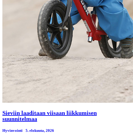
Sieviin laaditaan viisaan liikkumisen
suunnitelmaa
Hyvinvointi
5. elokuuta, 2026