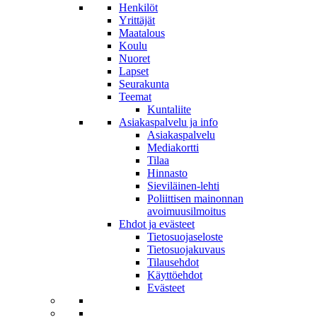
Henkilöt
Yrittäjät
Maatalous
Koulu
Nuoret
Lapset
Seurakunta
Teemat
Kuntaliite
Asiakaspalvelu ja info
Asiakaspalvelu
Mediakortti
Tilaa
Hinnasto
Sieviläinen-lehti
Poliittisen mainonnan
avoimuusilmoitus
Ehdot ja evästeet
Tietosuojaseloste
Tietosuojakuvaus
Tilausehdot
Käyttöehdot
Evästeet