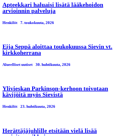
Apteekkari haluaisi lisätä lääkehoidon
arvioinnin palveluja
Henkilöt
7. toukokuuta, 2026
Eija Seppä aloittaa toukokuussa Sievin vt.
kirkkoherrana
Alueelliset uutiset
30. huhtikuuta, 2026
Ylivieskan Parkinson-kerhoon toivotaan
kävijöitä myös Sievistä
Henkilöt
23. huhtikuuta, 2026
Herättäjäjuhlille etsitään vielä lisää