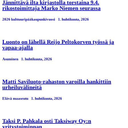
Jännittävä ilta kirjastolla torstaina 9.4.
rikostoimittaja Marko Niemen seurassa
2026 kulttuuripääkaupunkivuosi
1. huhtikuuta, 2026
Luonto on lähellä Reijo Peltokorven työssä ja
vapaa-ajalla
Asuminen
1. huhtikuuta, 2026
Matti Saviluoto-rahaston varoilla hankittiin
urheiluvälineitä
Elävä maaseutu
1. huhtikuuta, 2026
Taksi P. Pahkala osti Taksiway Oy:n
yritystoiminnan