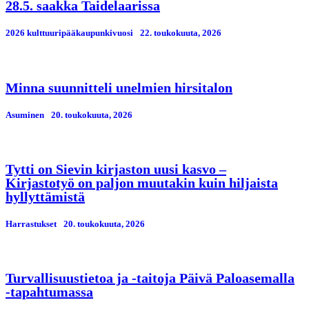
28.5. saakka Taidelaarissa
2026 kulttuuripääkaupunkivuosi
22. toukokuuta, 2026
Minna suunnitteli unelmien hirsitalon
Asuminen
20. toukokuuta, 2026
Tytti on Sievin kirjaston uusi kasvo –
Kirjastotyö on paljon muutakin kuin hiljaista
hyllyttämistä
Harrastukset
20. toukokuuta, 2026
Turvallisuustietoa ja -taitoja Päivä Paloasemalla
-tapahtumassa