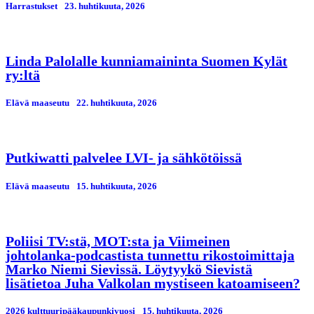
Harrastukset
23. huhtikuuta, 2026
Linda Palolalle kunniamaininta Suomen Kylät
ry:ltä
Elävä maaseutu
22. huhtikuuta, 2026
Putkiwatti palvelee LVI- ja sähkötöissä
Elävä maaseutu
15. huhtikuuta, 2026
Poliisi TV:stä, MOT:sta ja Viimeinen
johtolanka-podcastista tunnettu rikostoimittaja
Marko Niemi Sievissä. Löytyykö Sievistä
lisätietoa Juha Valkolan mystiseen katoamiseen?
2026 kulttuuripääkaupunkivuosi
15. huhtikuuta, 2026