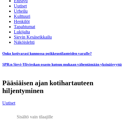
Etusivu
Uutiset
Urheilu
Kulttuuri
Henkilöt
Tapahtumat
Lukijalta
Sievin Kesäseikkailu
Näköislehti
Onko kotivarasi kunnossa poikkeustilanteiden varalle?
SPR:n Sievi-Ylivieskan osasto kutsuu mukaan vähentämään yksinäisyyttä
Pääsiäisen ajan kotihartauteen
hiljentyminen
Uutiset
Sisältö vain tilaajille