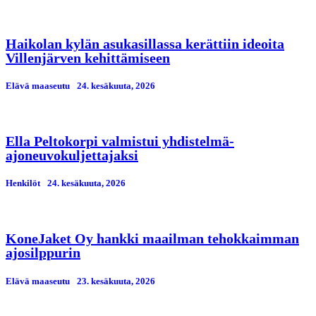
Haikolan kylän asukasillassa kerättiin ideoita
Villenjärven kehittämiseen
Elävä maaseutu
24. kesäkuuta, 2026
Ella Peltokorpi valmistui yhdistelmä-
ajoneuvokuljettajaksi
Henkilöt
24. kesäkuuta, 2026
KoneJaket Oy hankki maailman tehokkaimman
ajosilppurin
Elävä maaseutu
23. kesäkuuta, 2026