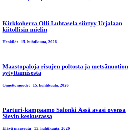
Kirkkoherra Olli Luhtasela siirtyy Urjalaan
kiitollisin mielin
Henkilöt
15. huhtikuuta, 2026
Maastopaloja risujen poltosta ja metsänuotion
sytyttämisestä
Onnettomuudet
15. huhtikuuta, 2026
Parturi-kampaamo Salonki Ässä avasi ovensa
Sievin keskustassa
Elävä maaseutu
15. huhtikuuta, 2026