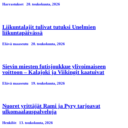
Harrastukset
20. toukokuuta, 2026
Liikuntalajit tulivat tutuksi Unelmien
liikuntapäivässä
Elävä maaseutu
20. toukokuuta, 2026
Sievin miesten futisjoukkue ylivoimaiseen
voittoon – Kalajoki ja Viikingit kaatuivat
Elävä maaseutu
19. toukokuuta, 2026
Nuoret yrittäjät Rami ja Pyry tarjoavat
ulkomaalauspalveluja
Henkilöt
13. toukokuuta, 2026