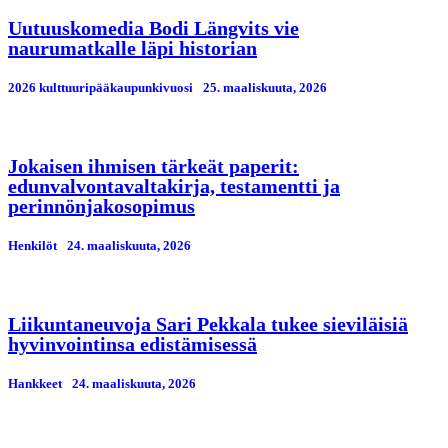
Uutuuskomedia Bodi Längvits vie
naurumatkalle läpi historian
2026 kulttuuripääkaupunkivuosi
25. maaliskuuta, 2026
Jokaisen ihmisen tärkeät paperit:
edunvalvontavaltakirja, testamentti ja
perinnönjakosopimus
Henkilöt
24. maaliskuuta, 2026
Liikuntaneuvoja Sari Pekkala tukee sieviläisiä
hyvinvointinsa edistämisessä
Hankkeet
24. maaliskuuta, 2026