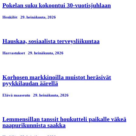
Pokelan suku kokoontui 30-vuotisjuhlaan
Henkilöt
29. heinäkuuta, 2026
Hauskaa, sosiaalista terveysliikuntaa
Harrastukset
29. heinäkuuta, 2026
Korhosen markkinoilla muistot heräsivät
pyykkilaudan äärellä
Elävä maaseutu
29. heinäkuuta, 2026
Lemmensillan tanssit houkutteli paikalle väkeä
naapurikunnista saakka