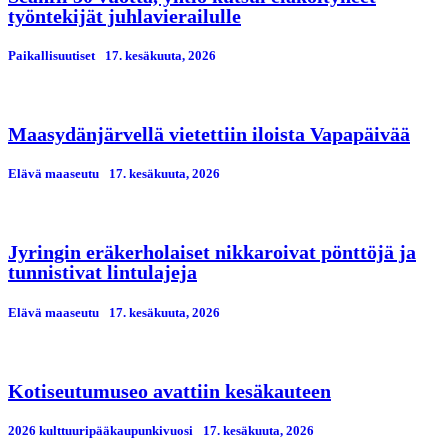
työntekijät juhlavierailulle
Paikallisuutiset
17. kesäkuuta, 2026
Maasydänjärvellä vietettiin iloista Vapapäivää
Elävä maaseutu
17. kesäkuuta, 2026
Jyringin eräkerholaiset nikkaroivat pönttöjä ja
tunnistivat lintulajeja
Elävä maaseutu
17. kesäkuuta, 2026
Kotiseutumuseo avattiin kesäkauteen
2026 kulttuuripääkaupunkivuosi
17. kesäkuuta, 2026