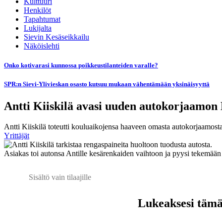
Kulttuuri
Henkilöt
Tapahtumat
Lukijalta
Sievin Kesäseikkailu
Näköislehti
Onko kotivarasi kunnossa poikkeustilanteiden varalle?
SPR:n Sievi-Ylivieskan osasto kutsuu mukaan vähentämään yksinäisyyttä
Antti Kiiskilä avasi uuden autokorjaamon
Antti Kiiskilä toteutti kouluaikojensa haaveen omasta autokorjaamosta
Yrittäjät
Asiakas toi autonsa Antille kesärenkaiden vaihtoon ja pyysi tekemää
Sisältö vain tilaajille
Lukeaksesi tämän