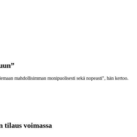
luun”
lvelemaan mahdollisimman monipuolisesti sekä nopeasti", hän kertoo.
n tilaus voimassa