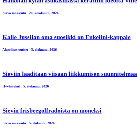
Haikolan kylän asukasillassa kerättiin ideoita Vil
Elävä maaseutu
24. kesäkuuta, 2026
Kalle Jussilan oma suosikki on Enkelini-kappale
Alueelliset uutiset
5. elokuuta, 2026
Sieviin laaditaan viisaan liikkumisen suunnitelmaa
Hyvinvointi
5. elokuuta, 2026
Sievin frisbeegolfradoista on moneksi
Elävä maaseutu
5. elokuuta, 2026