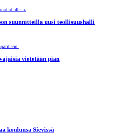
on suunnitteilla uusi teollisuushalli
avajaisia vietetään pian
aa koulunsa Sievissä