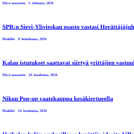
Elävä maaseutu
5. elokuuta, 2026
SPR:n Sievi-Ylivieskan osasto vastasi Herättäjäjuh
Henkilöt
9. heinäkuuta, 2026
Kalan istutukset saattavat siirtyä yrittäjien vastuu
Elävä maaseutu
24. kesäkuuta, 2026
Nikon Pop-up vaatekauppa kesäkiertueella
Henkilöt
24. kesäkuuta, 2026