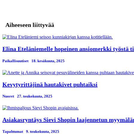
Aiheeseen liittyvää
Elina Eteläniemelle hopeinen ansiomerkki työstä ti
Paikallisuutiset
18. kesäkuuta, 2025
Kevytyrittäjinä hautakivet puhtaiksi
Nuoret
27. toukokuuta, 2025
Asiakasryntäys Sievi Shopin laajennetun myymälän
Tapahtumat
9. toukokuuta, 2025