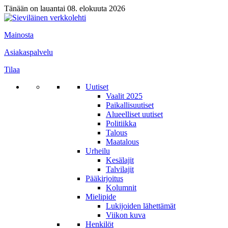
Tänään on lauantai 08. elokuuta 2026
Mainosta
Asiakaspalvelu
Tilaa
Uutiset
Vaalit 2025
Paikallisuutiset
Alueelliset uutiset
Politiikka
Talous
Maatalous
Urheilu
Kesälajit
Talvilajit
Pääkirjoitus
Kolumnit
Mielipide
Lukijoiden lähettämät
Viikon kuva
Henkilöt