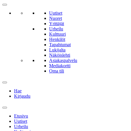
Uutiset
Nuoret
Yrittäjät
Urheilu
Kulttuuri
Henkilöt
Tapahtumat
Lukijalta
Näköislehti
Asiakaspalvelu
Mediakortti
Oma tili
Hae
Kirjaudu
Etusivu
Uutiset
Urheilu