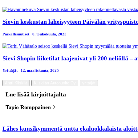
Sievin keskustan läheisyyteen Päivälän yrityspuisto
Paikallisuutiset
6. toukokuuta, 2025
Sievi Shopin liiketilat laajenivat yli 200 neliöllä – 
Yrittäjät
12. maaliskuuta, 2025
Antti Kiiskilä
Kiiskilän Autohuolto Oy
yrittäjät
Lue lisää kirjoittajalta
Tapio Romppainen
Lähes kuusikymmentä uutta ekaluokkalaista aloitt