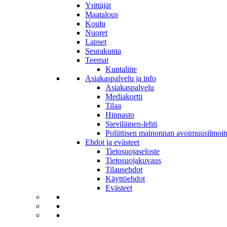
Yrittäjät
Maatalous
Koulu
Nuoret
Lapset
Seurakunta
Teemat
Kuntaliite
Asiakaspalvelu ja info
Asiakaspalvelu
Mediakortti
Tilaa
Hinnasto
Sieviläinen-lehti
Poliittisen mainonnan avoimuusilmoit
Ehdot ja evästeet
Tietosuojaseloste
Tietosuojakuvaus
Tilausehdot
Käyttöehdot
Evästeet