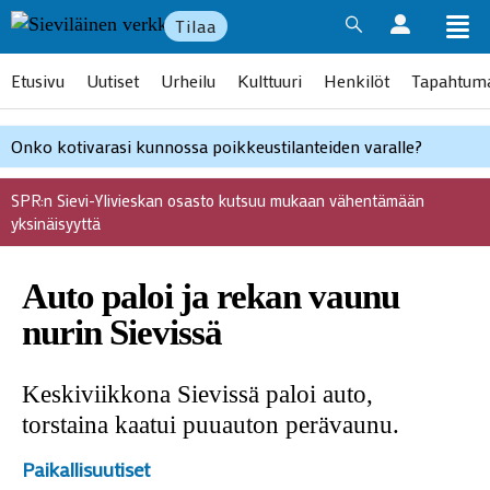
Tilaa
Etusivu
Uutiset
Urheilu
Kulttuuri
Henkilöt
Tapahtum
Onko kotivarasi kunnossa poikkeustilanteiden varalle?
SPR:n Sievi-Ylivieskan osasto kutsuu mukaan vähentämään
yksinäisyyttä
Auto paloi ja rekan vaunu
nurin Sievissä
Keskiviikkona Sievissä paloi auto,
torstaina kaatui puuauton perävaunu.
Paikallisuutiset