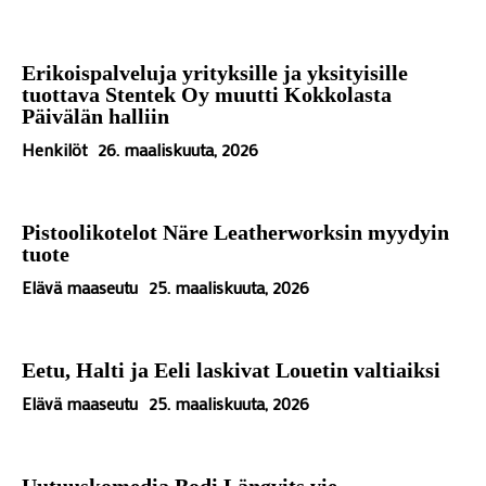
Erikoispalveluja yrityksille ja yksityisille
tuottava Stentek Oy muutti Kokkolasta
Päivälän halliin
Henkilöt
26. maaliskuuta, 2026
Pistoolikotelot Näre Leatherworksin myydyin
tuote
Elävä maaseutu
25. maaliskuuta, 2026
Eetu, Halti ja Eeli laskivat Louetin valtiaiksi
Elävä maaseutu
25. maaliskuuta, 2026
Uutuuskomedia Bodi Längvits vie