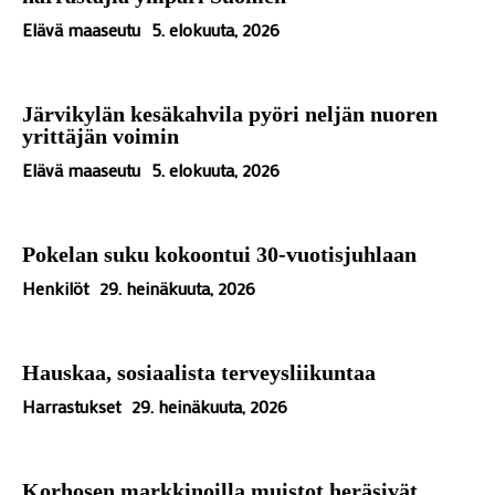
Elävä maaseutu
5. elokuuta, 2026
Järvikylän kesäkahvila pyöri neljän nuoren
yrittäjän voimin
Elävä maaseutu
5. elokuuta, 2026
Pokelan suku kokoontui 30-vuotisjuhlaan
Henkilöt
29. heinäkuuta, 2026
Hauskaa, sosiaalista terveysliikuntaa
Harrastukset
29. heinäkuuta, 2026
Korhosen markkinoilla muistot heräsivät