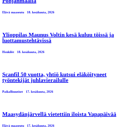
Pohjanmaalla
Elävä maaseutu
18. kesäkuuta, 2026
Ylioppilas Maunus Voltin kesä kuluu töissä ja
luottamustehtävissä
Henkilöt
18. kesäkuuta, 2026
Scanfil 50 vuotta, yhtiö kutsui eläköityneet
työntekijät juhlavierailulle
Paikallisuutiset
17. kesäkuuta, 2026
Maasydänjärvellä vietettiin iloista Vapapäivää
Elävä maaseutu
17. kesäkuuta, 2026