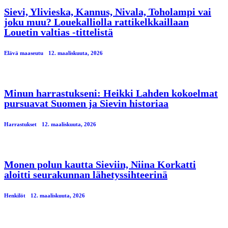
Sievi, Ylivieska, Kannus, Nivala, Toholampi vai
joku muu? Louekalliolla rattikelkkaillaan
Louetin valtias -tittelistä
Elävä maaseutu
12. maaliskuuta, 2026
Minun harrastukseni: Heikki Lahden kokoelmat
pursuavat Suomen ja Sievin historiaa
Harrastukset
12. maaliskuuta, 2026
Monen polun kautta Sieviin, Niina Korkatti
aloitti seurakunnan lähetyssihteerinä
Henkilöt
12. maaliskuuta, 2026