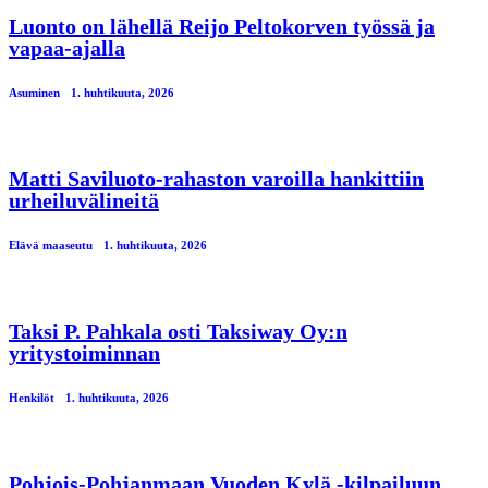
Luonto on lähellä Reijo Peltokorven työssä ja
vapaa-ajalla
Asuminen
1. huhtikuuta, 2026
Matti Saviluoto-rahaston varoilla hankittiin
urheiluvälineitä
Elävä maaseutu
1. huhtikuuta, 2026
Taksi P. Pahkala osti Taksiway Oy:n
yritystoiminnan
Henkilöt
1. huhtikuuta, 2026
Pohjois-Pohjanmaan Vuoden Kylä -kilpailuun