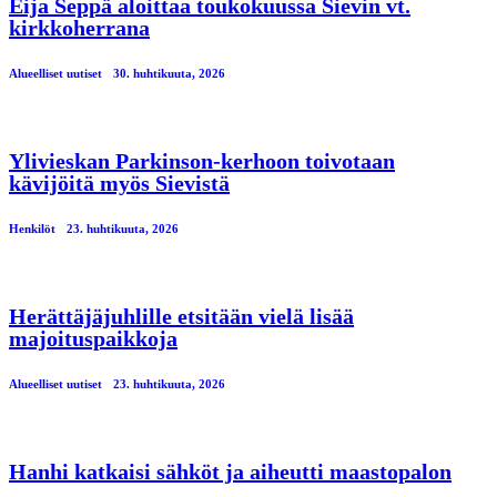
Eija Seppä aloittaa toukokuussa Sievin vt.
kirkkoherrana
Alueelliset uutiset
30. huhtikuuta, 2026
Ylivieskan Parkinson-kerhoon toivotaan
kävijöitä myös Sievistä
Henkilöt
23. huhtikuuta, 2026
Herättäjäjuhlille etsitään vielä lisää
majoituspaikkoja
Alueelliset uutiset
23. huhtikuuta, 2026
Hanhi katkaisi sähköt ja aiheutti maastopalon