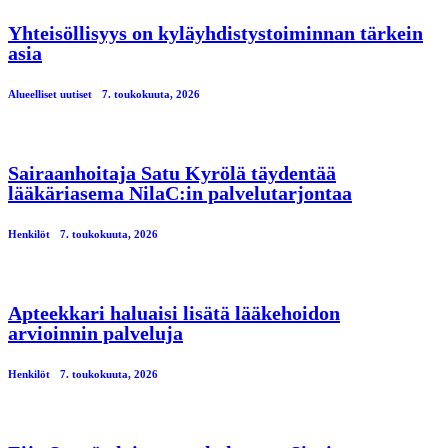
Yhteisöllisyys on kyläyhdistystoiminnan tärkein
asia
Alueelliset uutiset
7. toukokuuta, 2026
Sairaanhoitaja Satu Kyrölä täydentää
lääkäriasema NilaC:in palvelutarjontaa
Henkilöt
7. toukokuuta, 2026
Apteekkari haluaisi lisätä lääkehoidon
arvioinnin palveluja
Henkilöt
7. toukokuuta, 2026