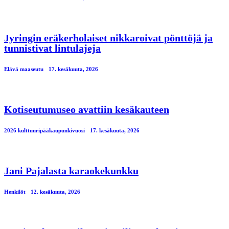
Jyringin eräkerholaiset nikkaroivat pönttöjä ja
tunnistivat lintulajeja
Elävä maaseutu
17. kesäkuuta, 2026
Kotiseutumuseo avattiin kesäkauteen
2026 kulttuuripääkaupunkivuosi
17. kesäkuuta, 2026
Jani Pajalasta karaokekunkku
Henkilöt
12. kesäkuuta, 2026