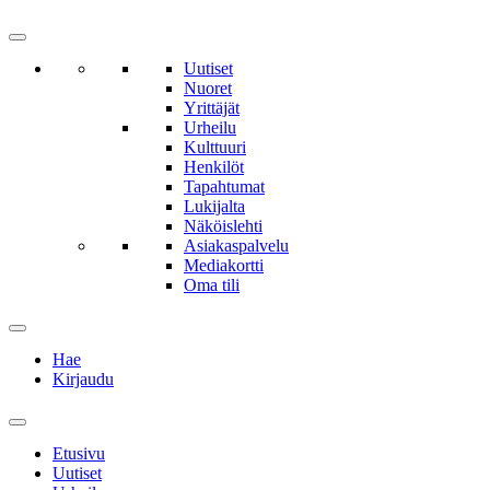
Uutiset
Nuoret
Yrittäjät
Urheilu
Kulttuuri
Henkilöt
Tapahtumat
Lukijalta
Näköislehti
Asiakaspalvelu
Mediakortti
Oma tili
Hae
Kirjaudu
Etusivu
Uutiset