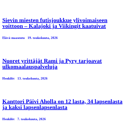
Sievin miesten futisjoukkue ylivoimaiseen
voittoon – Kalajoki ja Viikingit kaatuivat
Elävä maaseutu
19. toukokuuta, 2026
Nuoret yrittäjät Rami ja Pyry tarjoavat
ulkomaalauspalveluja
Henkilöt
13. toukokuuta, 2026
Kanttori Päivi Aholla on 12 lasta, 34 lapsenlasta
ja kaksi lapsenlapsenlasta
Henkilöt
7. toukokuuta, 2026