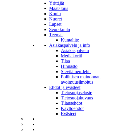
Yrittäjät
Maatalous
Koulu
Nuoret
Lapset
Seurakunta
Teemat
Kuntaliite
Asiakaspalvelu ja info
Asiakaspalvelu
Mediakortti
Tilaa
Hinnasto
Sieviläinen-lehti
Poliittisen mainonnan
avoimuusilmoitus
Ehdot ja evästeet
Tietosuojaseloste
Tietosuojakuvaus
Tilausehdot
Käyttöehdot
Evästeet