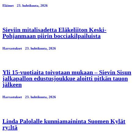
Eläimet
23. huhtikuuta, 2026
Sieviin mitalisadetta Eläkeliiton Keski-
Pohjanmaan piirin bocciakilpailuista
Harrastukset
23. huhtikuuta, 2026
Yli 15-vuotiaita toivotaan mukaan – Sievin Sisun
jalkapallon edustusjoukkue aloitti pitkän tauon
jälkeen
Harrastukset
23. huhtikuuta, 2026
Linda Palolalle kunniamaininta Suomen Kylät
ry:ltä