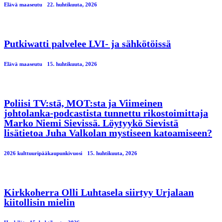
Elävä maaseutu
22. huhtikuuta, 2026
Putkiwatti palvelee LVI- ja sähkötöissä
Elävä maaseutu
15. huhtikuuta, 2026
Poliisi TV:stä, MOT:sta ja Viimeinen
johtolanka-podcastista tunnettu rikostoimittaja
Marko Niemi Sievissä. Löytyykö Sievistä
lisätietoa Juha Valkolan mystiseen katoamiseen?
2026 kulttuuripääkaupunkivuosi
15. huhtikuuta, 2026
Kirkkoherra Olli Luhtasela siirtyy Urjalaan
kiitollisin mielin