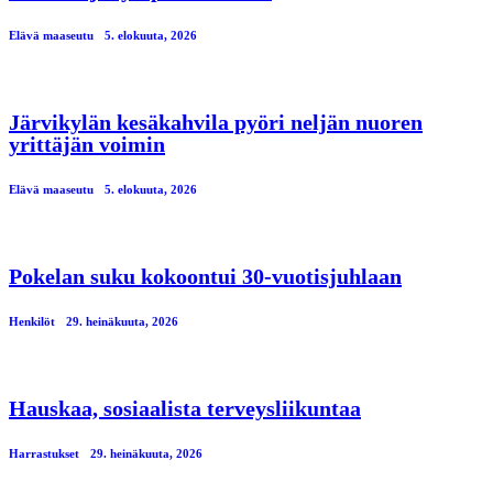
Elävä maaseutu
5. elokuuta, 2026
Järvikylän kesäkahvila pyöri neljän nuoren
yrittäjän voimin
Elävä maaseutu
5. elokuuta, 2026
Pokelan suku kokoontui 30-vuotisjuhlaan
Henkilöt
29. heinäkuuta, 2026
Hauskaa, sosiaalista terveysliikuntaa
Harrastukset
29. heinäkuuta, 2026