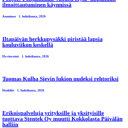
ilmoittautuminen käynnissä
Asuminen
1. huhtikuuta, 2026
Iltapäivän herkkupysäkki piristää lapsia
kouluviikon keskellä
Hyvinvointi
1. huhtikuuta, 2026
Tuomas Kulha Sievin lukion uudeksi rehtoriksi
Henkilöt
1. huhtikuuta, 2026
Erikoispalveluja yrityksille ja yksityisille
tuottava Stentek Oy muutti Kokkolasta Päivälän
halliin