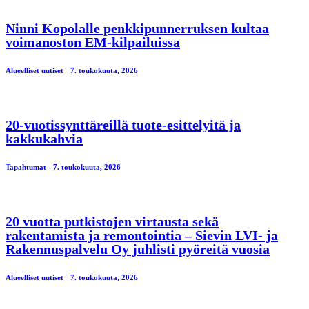
Ninni Kopolalle penkkipunnerruksen kultaa
voimanoston EM-kilpailuissa
Alueelliset uutiset
7. toukokuuta, 2026
20-vuotissynttäreillä tuote-esittelyitä ja
kakkukahvia
Tapahtumat
7. toukokuuta, 2026
20 vuotta putkistojen virtausta sekä
rakentamista ja remontointia – Sievin LVI- ja
Rakennuspalvelu Oy juhlisti pyöreitä vuosia
Alueelliset uutiset
7. toukokuuta, 2026