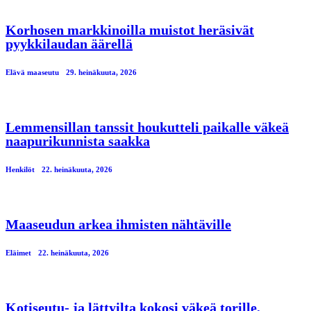
Korhosen markkinoilla muistot heräsivät
pyykkilaudan äärellä
Elävä maaseutu
29. heinäkuuta, 2026
Lemmensillan tanssit houkutteli paikalle väkeä
naapurikunnista saakka
Henkilöt
22. heinäkuuta, 2026
Maaseudun arkea ihmisten nähtäville
Eläimet
22. heinäkuuta, 2026
Kotiseutu- ja lättyilta kokosi väkeä torille,