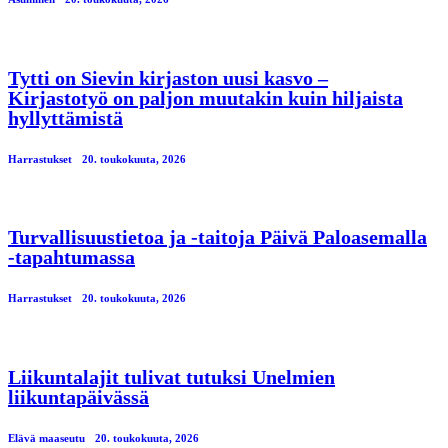
Tytti on Sievin kirjaston uusi kasvo –
Kirjastotyö on paljon muutakin kuin hiljaista
hyllyttämistä
Harrastukset
20. toukokuuta, 2026
Turvallisuustietoa ja -taitoja Päivä Paloasemalla
-tapahtumassa
Harrastukset
20. toukokuuta, 2026
Liikuntalajit tulivat tutuksi Unelmien
liikuntapäivässä
Elävä maaseutu
20. toukokuuta, 2026