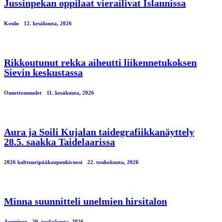
Jussinpekan oppilaat vierailivat Islannissa
Koulu
12. kesäkuuta, 2026
Rikkoutunut rekka aiheutti liikennetukoksen
Sievin keskustassa
Onnettomuudet
11. kesäkuuta, 2026
Aura ja Soili Kujalan taidegrafiikkanäyttely
28.5. saakka Taidelaarissa
2026 kulttuuripääkaupunkivuosi
22. toukokuuta, 2026
Minna suunnitteli unelmien hirsitalon
Asuminen
20. toukokuuta, 2026