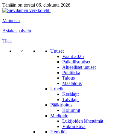
Tänään on torstai 06. elokuuta 2026
Mainosta
Asiakaspalvelu
Tilaa
Uutiset
Vaalit 2025
Paikallisuutiset
Alueelliset uutiset
Politiikka
Talous
Maatalous
Urheilu
Kesälajit
Talvilajit
Pääkirjoitus
Kolumnit
Mielipide
Lukijoiden lähettämät
Viikon kuva
Henkilöt