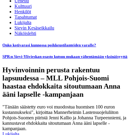
Urheilu
Kulttuuri
Henkilöt
Tapahtumat
Lukijalta
Sievin Kesäseikkailu
Näköislehti
Onko kotivarasi kunnossa poikkeustilanteiden varalle?
SPR:n Sievi-Ylivieskan osasto kutsuu mukaan vähentämään yksinäisyyttä
Hyvinvoinnin perusta rakentuu
lapsuudessa – MLL Pohjois-Suomi
haastaa ehdokkaita sitoutumaan Anna
ääni lapselle -kampanjaan
"Tänään säästetty euro voi muodostua huomisen 100 euron
kustannukseksi", kirjoittaa Mannerheimin Lastensuojeluliiton
Pohjois-Suomen piiristä Jenni Kallio ja Johanna Turpeenniemi, ja
kannustavat ehdokkaita sitoutumaan Anna ääni lapselle -
kampanjaan.
Lukijalta