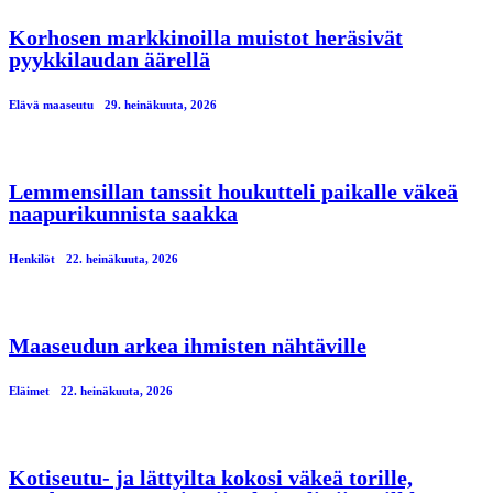
Korhosen markkinoilla muistot heräsivät
pyykkilaudan äärellä
Elävä maaseutu
29. heinäkuuta, 2026
Lemmensillan tanssit houkutteli paikalle väkeä
naapurikunnista saakka
Henkilöt
22. heinäkuuta, 2026
Maaseudun arkea ihmisten nähtäville
Eläimet
22. heinäkuuta, 2026
Kotiseutu- ja lättyilta kokosi väkeä torille,