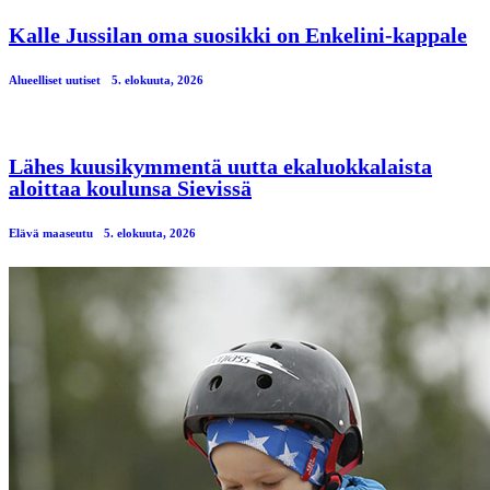
Kalle Jussilan oma suosikki on Enkelini-kappale
Alueelliset uutiset
5. elokuuta, 2026
Lähes kuusikymmentä uutta ekaluokkalaista
aloittaa koulunsa Sievissä
Elävä maaseutu
5. elokuuta, 2026