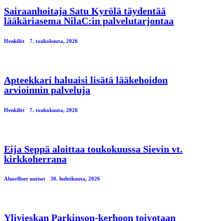
Sairaanhoitaja Satu Kyrölä täydentää
lääkäriasema NilaC:in palvelutarjontaa
Henkilöt
7. toukokuuta, 2026
Apteekkari haluaisi lisätä lääkehoidon
arvioinnin palveluja
Henkilöt
7. toukokuuta, 2026
Eija Seppä aloittaa toukokuussa Sievin vt.
kirkkoherrana
Alueelliset uutiset
30. huhtikuuta, 2026
Ylivieskan Parkinson-kerhoon toivotaan