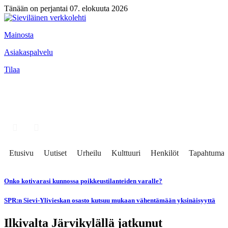
Tänään on perjantai 07. elokuuta 2026
Mainosta
Asiakaspalvelu
Tilaa
Etusivu
Uutiset
Urheilu
Kulttuuri
Henkilöt
Tapahtumat
Onko kotivarasi kunnossa poikkeustilanteiden varalle?
SPR:n Sievi-Ylivieskan osasto kutsuu mukaan vähentämään yksinäisyyttä
Ilkivalta Järvikylällä jatkunut