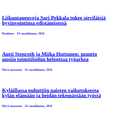
Liikuntaneuvoja Sari Pekkala tukee sieviläisiä
hyvinvointinsa edistämisessä
Hankkeet
24. maaliskuuta, 2026
Antti Stenroth ja Miika Huttunen: muutto
uusiin toimitiloihin helpottaa työarkea
Elävä maaseutu
24. maaliskuuta, 2026
Kyläillassa puhuttiin naisten vaikutuksesta
kylän elämään ja heidän tekemästään työstä
Elävä maaseutu
24. maaliskuuta, 2026