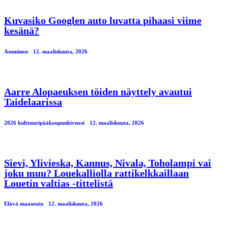
Kuvasiko Googlen auto luvatta pihaasi viime
kesänä?
Asuminen
12. maaliskuuta, 2026
Aarre Alopaeuksen töiden näyttely avautui
Taidelaarissa
2026 kulttuuripääkaupunkivuosi
12. maaliskuuta, 2026
Sievi, Ylivieska, Kannus, Nivala, Toholampi vai
joku muu? Louekalliolla rattikelkkaillaan
Louetin valtias -tittelistä
Elävä maaseutu
12. maaliskuuta, 2026