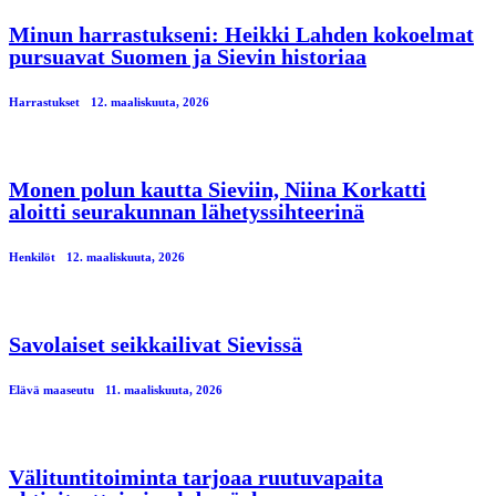
Minun harrastukseni: Heikki Lahden kokoelmat
pursuavat Suomen ja Sievin historiaa
Harrastukset
12. maaliskuuta, 2026
Monen polun kautta Sieviin, Niina Korkatti
aloitti seurakunnan lähetyssihteerinä
Henkilöt
12. maaliskuuta, 2026
Savolaiset seikkailivat Sievissä
Elävä maaseutu
11. maaliskuuta, 2026
Välituntitoiminta tarjoaa ruutuvapaita