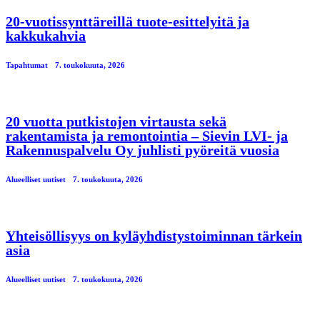
20-vuotissynttäreillä tuote-esittelyitä ja
kakkukahvia
Tapahtumat
7. toukokuuta, 2026
20 vuotta putkistojen virtausta sekä
rakentamista ja remontointia – Sievin LVI- ja
Rakennuspalvelu Oy juhlisti pyöreitä vuosia
Alueelliset uutiset
7. toukokuuta, 2026
Yhteisöllisyys on kyläyhdistystoiminnan tärkein
asia
Alueelliset uutiset
7. toukokuuta, 2026