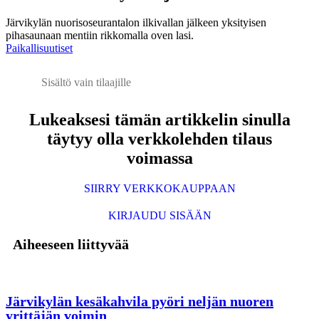
Järvikylän nuorisoseurantalon ilkivallan jälkeen yksityisen
pihasaunaan mentiin rikkomalla oven lasi.
Paikallisuutiset
Sisältö vain tilaajille
Lukeaksesi tämän artikkelin sinulla
täytyy olla verkkolehden tilaus
voimassa
SIIRRY VERKKOKAUPPAAN
KIRJAUDU SISÄÄN
Aiheeseen liittyvää
Järvikylän kesäkahvila pyöri neljän nuoren
yrittäjän voimin