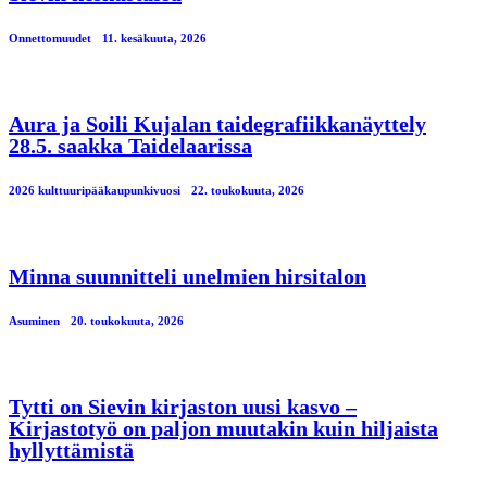
Onnettomuudet
11. kesäkuuta, 2026
Aura ja Soili Kujalan taidegrafiikkanäyttely
28.5. saakka Taidelaarissa
2026 kulttuuripääkaupunkivuosi
22. toukokuuta, 2026
Minna suunnitteli unelmien hirsitalon
Asuminen
20. toukokuuta, 2026
Tytti on Sievin kirjaston uusi kasvo –
Kirjastotyö on paljon muutakin kuin hiljaista
hyllyttämistä