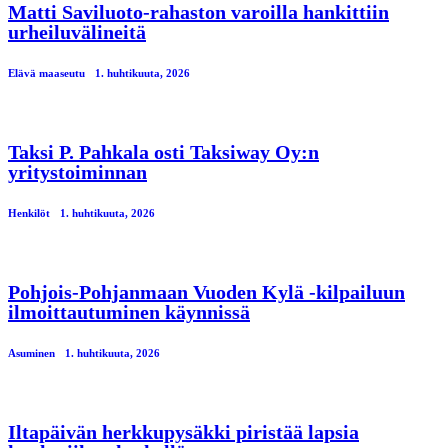
Matti Saviluoto-rahaston varoilla hankittiin
urheiluvälineitä
Elävä maaseutu
1. huhtikuuta, 2026
Taksi P. Pahkala osti Taksiway Oy:n
yritystoiminnan
Henkilöt
1. huhtikuuta, 2026
Pohjois-Pohjanmaan Vuoden Kylä -kilpailuun
ilmoittautuminen käynnissä
Asuminen
1. huhtikuuta, 2026
Iltapäivän herkkupysäkki piristää lapsia