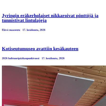
Jyringin eräkerholaiset nikkaroivat pönttöjä ja
tunnistivat lintulajeja
Elävä maaseutu
17. kesäkuuta, 2026
Kotiseutumuseo avattiin kesäkauteen
2026 kulttuuripääkaupunkivuosi
17. kesäkuuta, 2026