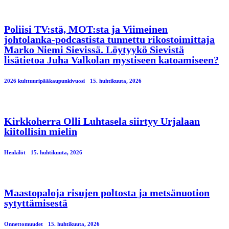
Poliisi TV:stä, MOT:sta ja Viimeinen
johtolanka-podcastista tunnettu rikostoimittaja
Marko Niemi Sievissä. Löytyykö Sievistä
lisätietoa Juha Valkolan mystiseen katoamiseen?
2026 kulttuuripääkaupunkivuosi
15. huhtikuuta, 2026
Kirkkoherra Olli Luhtasela siirtyy Urjalaan
kiitollisin mielin
Henkilöt
15. huhtikuuta, 2026
Maastopaloja risujen poltosta ja metsänuotion
sytyttämisestä
Onnettomuudet
15. huhtikuuta, 2026