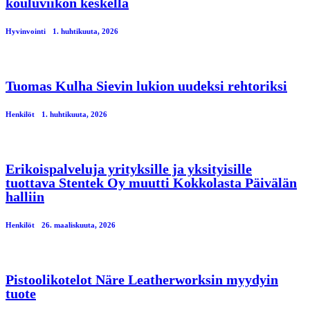
kouluviikon keskellä
Hyvinvointi
1. huhtikuuta, 2026
Tuomas Kulha Sievin lukion uudeksi rehtoriksi
Henkilöt
1. huhtikuuta, 2026
Erikoispalveluja yrityksille ja yksityisille
tuottava Stentek Oy muutti Kokkolasta Päivälän
halliin
Henkilöt
26. maaliskuuta, 2026
Pistoolikotelot Näre Leatherworksin myydyin
tuote