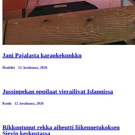
Jani Pajalasta karaokekunkku
Henkilöt
12. kesäkuuta, 2026
Jussinpekan oppilaat vierailivat Islannissa
Koulu
12. kesäkuuta, 2026
Rikkoutunut rekka aiheutti liikennetukoksen
Sievin keskustassa