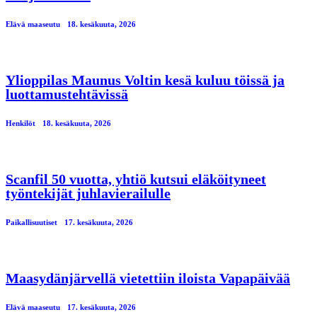
Elävä maaseutu
18. kesäkuuta, 2026
Ylioppilas Maunus Voltin kesä kuluu töissä ja
luottamustehtävissä
Henkilöt
18. kesäkuuta, 2026
Scanfil 50 vuotta, yhtiö kutsui eläköityneet
työntekijät juhlavierailulle
Paikallisuutiset
17. kesäkuuta, 2026
Maasydänjärvellä vietettiin iloista Vapapäivää
Elävä maaseutu
17. kesäkuuta, 2026