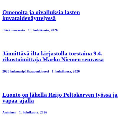
Omenoita ja oivalluksia lasten
kuvataidenäyttelyssä
Elävä maaseutu
15. huhtikuuta, 2026
Jännittävä ilta kirjastolla torstaina 9.4.
rikostoimittaja Marko Niemen seurassa
2026 kulttuuripääkaupunkivuosi
1. huhtikuuta, 2026
Luonto on lähellä Reijo Peltokorven työssä ja
vapaa-ajalla
Asuminen
1. huhtikuuta, 2026