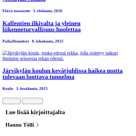
Elävä maaseutu
5. elokuuta, 2026
Kallentien ilkivalta ja yleinen
liikenneturvallisuus huolettaa
Paikallisuutiset
8. lokakuuta, 2025
Järvikylän koulun kevätjuhlissa haikea mutta
tulevaan luottava tunnelma
Koulu
3. kesäkuuta, 2025
ilkivalta
Järvikylä
Lue lisää kirjoittajalta
Hannu Tölli