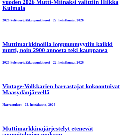
vuoden 2026 Mutti-Miinaksi valittiin Hilkka
Kulmala
2026 kulttuuripääkaupunkivuosi
22. heinäkuuta, 2026
Muttimarkkinoilla loppuunmyytiin kaikki
mutti, noin 2900 annosta teki kauppansa
2026 kulttuuripääkaupunkivuosi
22. heinäkuuta, 2026
Vintage-Volkkarien harrastajat kokoontuivat
Maasydänjärvellä
Harrastukset
22. heinäkuuta, 2026
Muttimarkkinajärjestelyt etenevät
suunnitelmien mukaan