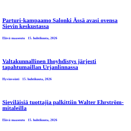
Parturi-kampaamo Salonki Ässä avasi ovensa
Sievin keskustassa
Elävä maaseutu
15. huhtikuuta, 2026
Valtakunnallinen Ihoyhdistys järjesti
tapahtumaillan Urjanlinnassa
Hyvinvointi
15. huhtikuuta, 2026
Sieviläisiä tuottajia palkittiin Walter Ehrström-
mitaleilla
Elävä maaseutu
15. huhtikuuta, 2026