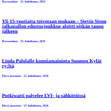
Harrastukset
23. huhtikuuta, 2026
Yli 15-vuotiaita toivotaan mukaan – Sievin Sisun
jalkapallon edustusjoukkue aloitti pitkän tauon
jälkeen
Harrastukset
23. huhtikuuta, 2026
Linda Palolalle kunniamaininta Suomen Kylät
ry:ltä
Elävä maaseutu
22. huhtikuuta, 2026
Putkiwatti palvelee LVI- ja sähkötöissä
Elävä maaseutu
15. huhtikuuta, 2026