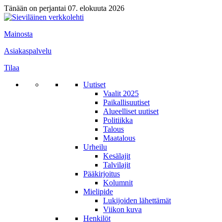
Tänään on perjantai 07. elokuuta 2026
Mainosta
Asiakaspalvelu
Tilaa
Uutiset
Vaalit 2025
Paikallisuutiset
Alueelliset uutiset
Politiikka
Talous
Maatalous
Urheilu
Kesälajit
Talvilajit
Pääkirjoitus
Kolumnit
Mielipide
Lukijoiden lähettämät
Viikon kuva
Henkilöt