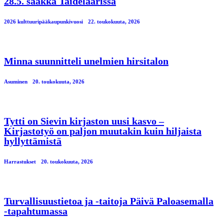
28.5. saakka Taidelaarissa
2026 kulttuuripääkaupunkivuosi
22. toukokuuta, 2026
Minna suunnitteli unelmien hirsitalon
Asuminen
20. toukokuuta, 2026
Tytti on Sievin kirjaston uusi kasvo –
Kirjastotyö on paljon muutakin kuin hiljaista
hyllyttämistä
Harrastukset
20. toukokuuta, 2026
Turvallisuustietoa ja -taitoja Päivä Paloasemalla
-tapahtumassa