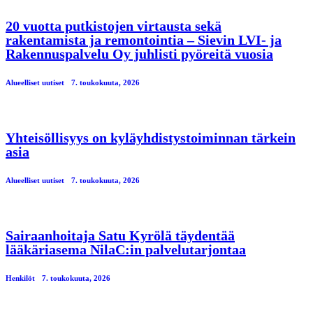
20 vuotta putkistojen virtausta sekä
rakentamista ja remontointia – Sievin LVI- ja
Rakennuspalvelu Oy juhlisti pyöreitä vuosia
Alueelliset uutiset
7. toukokuuta, 2026
Yhteisöllisyys on kyläyhdistystoiminnan tärkein
asia
Alueelliset uutiset
7. toukokuuta, 2026
Sairaanhoitaja Satu Kyrölä täydentää
lääkäriasema NilaC:in palvelutarjontaa
Henkilöt
7. toukokuuta, 2026