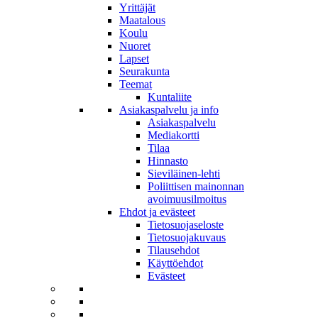
Yrittäjät
Maatalous
Koulu
Nuoret
Lapset
Seurakunta
Teemat
Kuntaliite
Asiakaspalvelu ja info
Asiakaspalvelu
Mediakortti
Tilaa
Hinnasto
Sieviläinen-lehti
Poliittisen mainonnan
avoimuusilmoitus
Ehdot ja evästeet
Tietosuojaseloste
Tietosuojakuvaus
Tilausehdot
Käyttöehdot
Evästeet