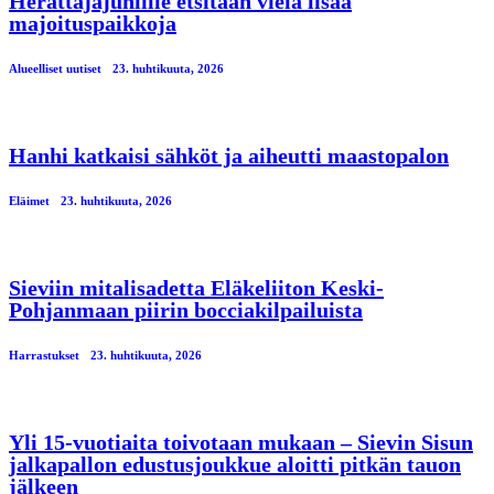
Herättäjäjuhlille etsitään vielä lisää
majoituspaikkoja
Alueelliset uutiset
23. huhtikuuta, 2026
Hanhi katkaisi sähköt ja aiheutti maastopalon
Eläimet
23. huhtikuuta, 2026
Sieviin mitalisadetta Eläkeliiton Keski-
Pohjanmaan piirin bocciakilpailuista
Harrastukset
23. huhtikuuta, 2026
Yli 15-vuotiaita toivotaan mukaan – Sievin Sisun
jalkapallon edustusjoukkue aloitti pitkän tauon
jälkeen