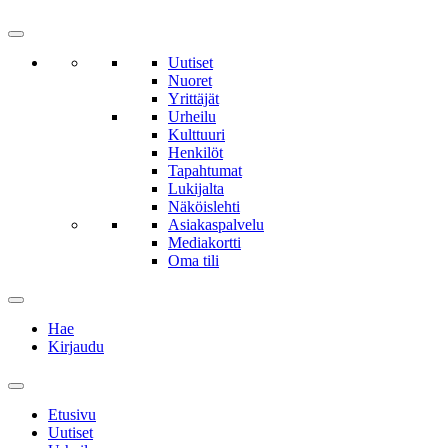
Uutiset
Nuoret
Yrittäjät
Urheilu
Kulttuuri
Henkilöt
Tapahtumat
Lukijalta
Näköislehti
Asiakaspalvelu
Mediakortti
Oma tili
Hae
Kirjaudu
Etusivu
Uutiset