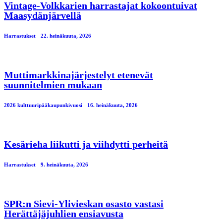
Vintage-Volkkarien harrastajat kokoontuivat
Maasydänjärvellä
Harrastukset
22. heinäkuuta, 2026
Muttimarkkinajärjestelyt etenevät
suunnitelmien mukaan
2026 kulttuuripääkaupunkivuosi
16. heinäkuuta, 2026
Kesärieha liikutti ja viihdytti perheitä
Harrastukset
9. heinäkuuta, 2026
SPR:n Sievi-Ylivieskan osasto vastasi
Herättäjäjuhlien ensiavusta