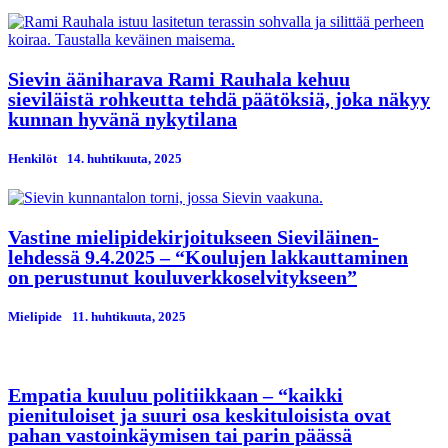
Sievin ääniharava Rami Rauhala kehuu
sieviläistä rohkeutta tehdä päätöksiä, joka näkyy
kunnan hyvänä nykytilana
Henkilöt
14. huhtikuuta, 2025
Vastine mielipidekirjoitukseen Sieviläinen-
lehdessä 9.4.2025 – “Koulujen lakkauttaminen
on perustunut kouluverkkoselvitykseen”
Mielipide
11. huhtikuuta, 2025
Empatia kuuluu politiikkaan – “kaikki
pienituloiset ja suuri osa keskituloisista ovat
pahan vastoinkäymisen tai parin päässä