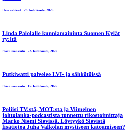
Harrastukset
23. huhtikuuta, 2026
Linda Palolalle kunniamaininta Suomen Kylät
ry:ltä
Elävä maaseutu
22. huhtikuuta, 2026
Putkiwatti palvelee LVI- ja sähkötöissä
Elävä maaseutu
15. huhtikuuta, 2026
Poliisi TV:stä, MOT:sta ja Viimeinen
johtolanka-podcastista tunnettu rikostoimittaja
Marko Niemi Sievissä. Löytyykö Sievistä
lisätietoa Juha Valkolan mystiseen katoamiseen?