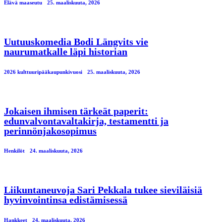
Elävä maaseutu
25. maaliskuuta, 2026
Uutuuskomedia Bodi Längvits vie
naurumatkalle läpi historian
2026 kulttuuripääkaupunkivuosi
25. maaliskuuta, 2026
Jokaisen ihmisen tärkeät paperit:
edunvalvontavaltakirja, testamentti ja
perinnönjakosopimus
Henkilöt
24. maaliskuuta, 2026
Liikuntaneuvoja Sari Pekkala tukee sieviläisiä
hyvinvointinsa edistämisessä
Hankkeet
24. maaliskuuta, 2026