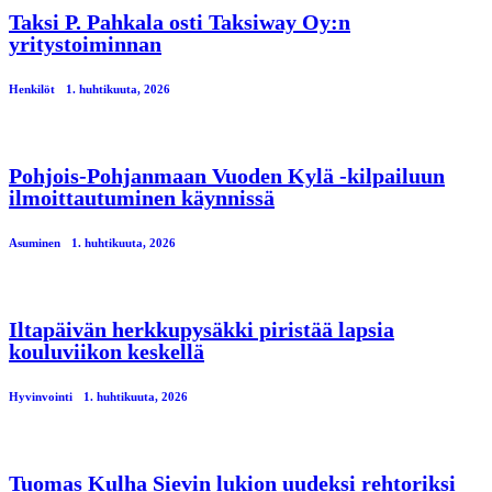
Taksi P. Pahkala osti Taksiway Oy:n
yritystoiminnan
Henkilöt
1. huhtikuuta, 2026
Pohjois-Pohjanmaan Vuoden Kylä -kilpailuun
ilmoittautuminen käynnissä
Asuminen
1. huhtikuuta, 2026
Iltapäivän herkkupysäkki piristää lapsia
kouluviikon keskellä
Hyvinvointi
1. huhtikuuta, 2026
Tuomas Kulha Sievin lukion uudeksi rehtoriksi