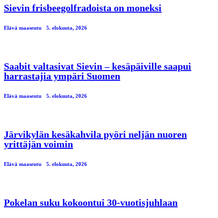
Sievin frisbeegolfradoista on moneksi
Elävä maaseutu
5. elokuuta, 2026
Saabit valtasivat Sievin – kesäpäiville saapui
harrastajia ympäri Suomen
Elävä maaseutu
5. elokuuta, 2026
Järvikylän kesäkahvila pyöri neljän nuoren
yrittäjän voimin
Elävä maaseutu
5. elokuuta, 2026
Pokelan suku kokoontui 30-vuotisjuhlaan