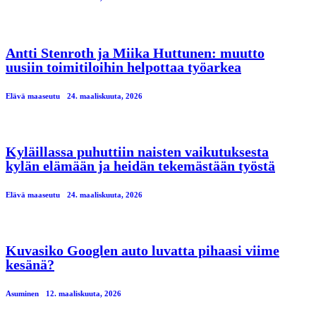
Antti Stenroth ja Miika Huttunen: muutto
uusiin toimitiloihin helpottaa työarkea
Elävä maaseutu
24. maaliskuuta, 2026
Kyläillassa puhuttiin naisten vaikutuksesta
kylän elämään ja heidän tekemästään työstä
Elävä maaseutu
24. maaliskuuta, 2026
Kuvasiko Googlen auto luvatta pihaasi viime
kesänä?
Asuminen
12. maaliskuuta, 2026