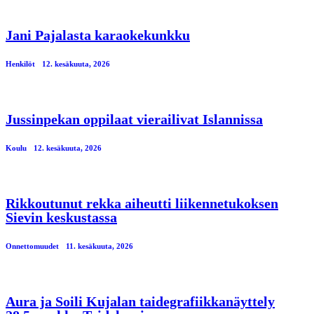
Jani Pajalasta karaokekunkku
Henkilöt
12. kesäkuuta, 2026
Jussinpekan oppilaat vierailivat Islannissa
Koulu
12. kesäkuuta, 2026
Rikkoutunut rekka aiheutti liikennetukoksen
Sievin keskustassa
Onnettomuudet
11. kesäkuuta, 2026
Aura ja Soili Kujalan taidegrafiikkanäyttely