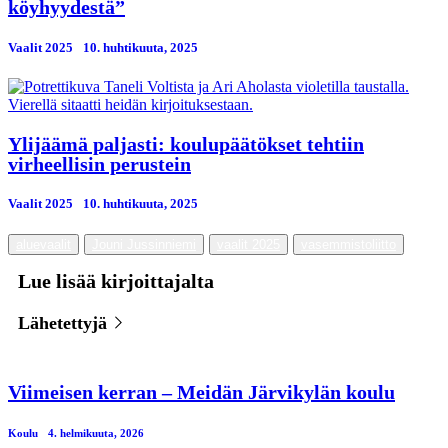
köyhyydestä”
Vaalit 2025
10. huhtikuuta, 2025
Ylijäämä paljasti: koulupäätökset tehtiin
virheellisin perustein
Vaalit 2025
10. huhtikuuta, 2025
aluevaalit
Jouni Jussinniemi
vaalit 2025
vasemmistoliitto
Lue lisää kirjoittajalta
Lähetettyjä
Viimeisen kerran – Meidän Järvikylän koulu
Koulu
4. helmikuuta, 2026