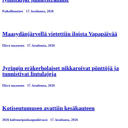
Paikallisuutiset
17. kesäkuuta, 2026
Maasydänjärvellä vietettiin iloista Vapapäivää
Elävä maaseutu
17. kesäkuuta, 2026
Jyringin eräkerholaiset nikkaroivat pönttöjä ja
tunnistivat lintulajeja
Elävä maaseutu
17. kesäkuuta, 2026
Kotiseutumuseo avattiin kesäkauteen
2026 kulttuuripääkaupunkivuosi
17. kesäkuuta, 2026