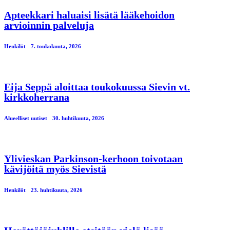
Apteekkari haluaisi lisätä lääkehoidon
arvioinnin palveluja
Henkilöt
7. toukokuuta, 2026
Eija Seppä aloittaa toukokuussa Sievin vt.
kirkkoherrana
Alueelliset uutiset
30. huhtikuuta, 2026
Ylivieskan Parkinson-kerhoon toivotaan
kävijöitä myös Sievistä
Henkilöt
23. huhtikuuta, 2026