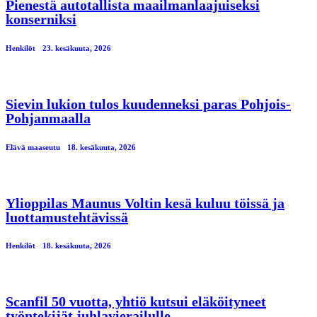
Pienestä autotallista maailmanlaajuiseksi
konserniksi
Henkilöt
23. kesäkuuta, 2026
Sievin lukion tulos kuudenneksi paras Pohjois-
Pohjanmaalla
Elävä maaseutu
18. kesäkuuta, 2026
Ylioppilas Maunus Voltin kesä kuluu töissä ja
luottamustehtävissä
Henkilöt
18. kesäkuuta, 2026
Scanfil 50 vuotta, yhtiö kutsui eläköityneet
työntekijät juhlavierailulle