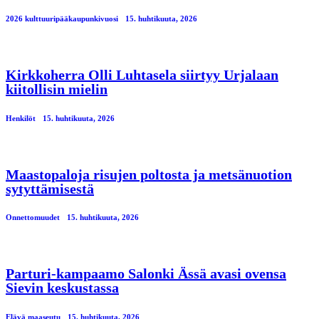
2026 kulttuuripääkaupunkivuosi
15. huhtikuuta, 2026
Kirkkoherra Olli Luhtasela siirtyy Urjalaan
kiitollisin mielin
Henkilöt
15. huhtikuuta, 2026
Maastopaloja risujen poltosta ja metsänuotion
sytyttämisestä
Onnettomuudet
15. huhtikuuta, 2026
Parturi-kampaamo Salonki Ässä avasi ovensa
Sievin keskustassa
Elävä maaseutu
15. huhtikuuta, 2026