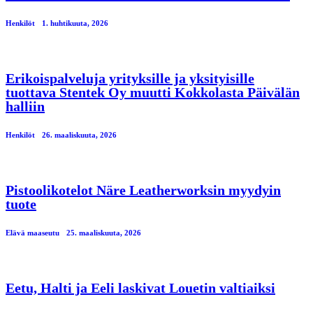
Henkilöt
1. huhtikuuta, 2026
Erikoispalveluja yrityksille ja yksityisille
tuottava Stentek Oy muutti Kokkolasta Päivälän
halliin
Henkilöt
26. maaliskuuta, 2026
Pistoolikotelot Näre Leatherworksin myydyin
tuote
Elävä maaseutu
25. maaliskuuta, 2026
Eetu, Halti ja Eeli laskivat Louetin valtiaiksi