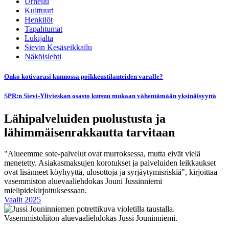
Urheilu
Kulttuuri
Henkilöt
Tapahtumat
Lukijalta
Sievin Kesäseikkailu
Näköislehti
Onko kotivarasi kunnossa poikkeustilanteiden varalle?
SPR:n Sievi-Ylivieskan osasto kutsuu mukaan vähentämään yksinäisyyttä
Lähipalveluiden puolustusta ja
lähimmäisenrakkautta tarvitaan
"Alueemme sote-palvelut ovat murroksessa, mutta eivät vielä
menetetty. Asiakasmaksujen korotukset ja palveluiden leikkaukset
ovat lisänneet köyhyyttä, ulosottoja ja syrjäytymisriskiä", kirjoittaa
vasemmiston aluevaaliehdokas Jouni Jussinniemi
mielipidekirjoituksessaan.
Vaalit 2025
Vasemmistoliiton aluevaaliehdokas Jussi Jouninniemi.