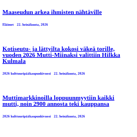
Maaseudun arkea ihmisten nähtäville
Eläimet
22. heinäkuuta, 2026
Kotiseutu- ja lättyilta kokosi väkeä torille,
vuoden 2026 Mutti-Miinaksi valittiin Hilkka
Kulmala
2026 kulttuuripääkaupunkivuosi
22. heinäkuuta, 2026
Muttimarkkinoilla loppuunmyytiin kaikki
mutti, noin 2900 annosta teki kauppansa
2026 kulttuuripääkaupunkivuosi
22. heinäkuuta, 2026