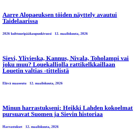
Aarre Alopaeuksen töiden näyttely avautui
Taidelaarissa
2026 kulttuuripääkaupunkivuosi
12. maaliskuuta, 2026
Sievi, Ylivieska, Kannus, Nivala, Toholampi vai
joku muu? Louekalliolla rattikelkkaillaan
Louetin valtias -tittelistä
Elävä maaseutu
12. maaliskuuta, 2026
Minun harrastukseni: Heikki Lahden kokoelmat
pursuavat Suomen ja Sievin historiaa
Harrastukset
12. maaliskuuta, 2026