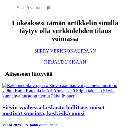
Sisältö vain tilaajille
Lukeaksesi tämän artikkelin sinulla
täytyy olla verkkolehden tilaus
voimassa
SIIRRY VERKKOKAUPPAAN
KIRJAUDU SISÄÄN
Aiheeseen liittyvää
Sievin vaaleissa keskusta hallitsee, naiset
nostivat suosiota, keski-ikä nousi
Vaalit 2025
15. huhtikuuta, 2025