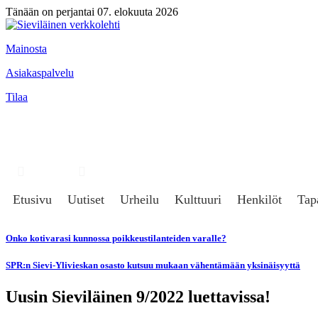
Tänään on perjantai 07. elokuuta 2026
Mainosta
Asiakaspalvelu
Tilaa
Hae
Kirjaudu
Etusivu
Uutiset
Urheilu
Kulttuuri
Henkilöt
Tap
Onko kotivarasi kunnossa poikkeustilanteiden varalle?
SPR:n Sievi-Ylivieskan osasto kutsuu mukaan vähentämään yksinäisyyttä
Uusin Sieviläinen 9/2022 luettavissa!