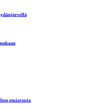
sydänjärvellä
 mukaan
lien ensiavusta