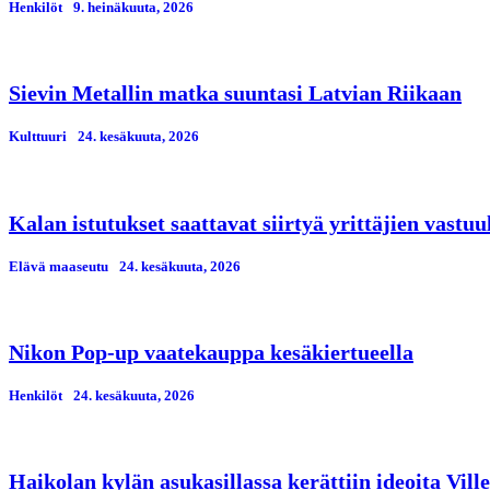
Henkilöt
9. heinäkuuta, 2026
Sievin Metallin matka suuntasi Latvian Riikaan
Kulttuuri
24. kesäkuuta, 2026
Kalan istutukset saattavat siirtyä yrittäjien vastuu
Elävä maaseutu
24. kesäkuuta, 2026
Nikon Pop-up vaatekauppa kesäkiertueella
Henkilöt
24. kesäkuuta, 2026
Haikolan kylän asukasillassa kerättiin ideoita Vil