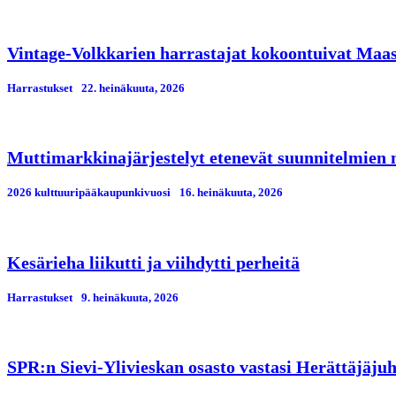
Vintage-Volkkarien harrastajat kokoontuivat Maa
Harrastukset
22. heinäkuuta, 2026
Muttimarkkinajärjestelyt etenevät suunnitelmien
2026 kulttuuripääkaupunkivuosi
16. heinäkuuta, 2026
Kesärieha liikutti ja viihdytti perheitä
Harrastukset
9. heinäkuuta, 2026
SPR:n Sievi-Ylivieskan osasto vastasi Herättäjäjuh