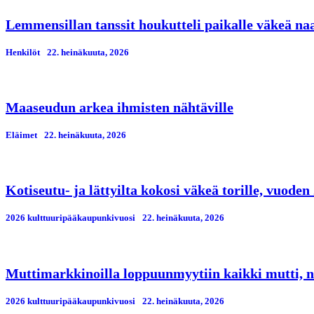
Lemmensillan tanssit houkutteli paikalle väkeä n
Henkilöt
22. heinäkuuta, 2026
Maaseudun arkea ihmisten nähtäville
Eläimet
22. heinäkuuta, 2026
Kotiseutu- ja lättyilta kokosi väkeä torille, vuod
2026 kulttuuripääkaupunkivuosi
22. heinäkuuta, 2026
Muttimarkkinoilla loppuunmyytiin kaikki mutti, n
2026 kulttuuripääkaupunkivuosi
22. heinäkuuta, 2026