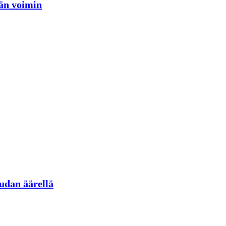
jän voimin
udan äärellä