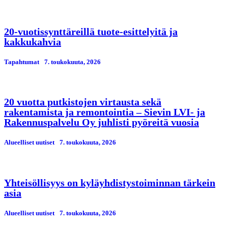
20-vuotissynttäreillä tuote-esittelyitä ja
kakkukahvia
Tapahtumat
7. toukokuuta, 2026
20 vuotta putkistojen virtausta sekä
rakentamista ja remontointia – Sievin LVI- ja
Rakennuspalvelu Oy juhlisti pyöreitä vuosia
Alueelliset uutiset
7. toukokuuta, 2026
Yhteisöllisyys on kyläyhdistystoiminnan tärkein
asia
Alueelliset uutiset
7. toukokuuta, 2026