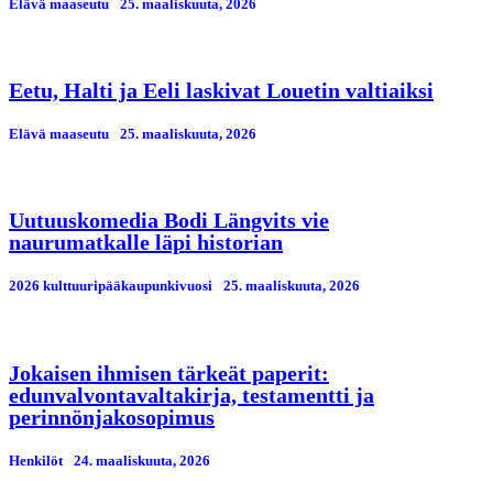
Elävä maaseutu
25. maaliskuuta, 2026
Eetu, Halti ja Eeli laskivat Louetin valtiaiksi
Elävä maaseutu
25. maaliskuuta, 2026
Uutuuskomedia Bodi Längvits vie
naurumatkalle läpi historian
2026 kulttuuripääkaupunkivuosi
25. maaliskuuta, 2026
Jokaisen ihmisen tärkeät paperit:
edunvalvontavaltakirja, testamentti ja
perinnönjakosopimus
Henkilöt
24. maaliskuuta, 2026