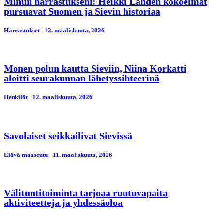
Minun harrastukseni: Heikki Lahden kokoelmat
pursuavat Suomen ja Sievin historiaa
Harrastukset
12. maaliskuuta, 2026
Monen polun kautta Sieviin, Niina Korkatti
aloitti seurakunnan lähetyssihteerinä
Henkilöt
12. maaliskuuta, 2026
Savolaiset seikkailivat Sievissä
Elävä maaseutu
11. maaliskuuta, 2026
Välituntitoiminta tarjoaa ruutuvapaita
aktiviteetteja ja yhdessäoloa