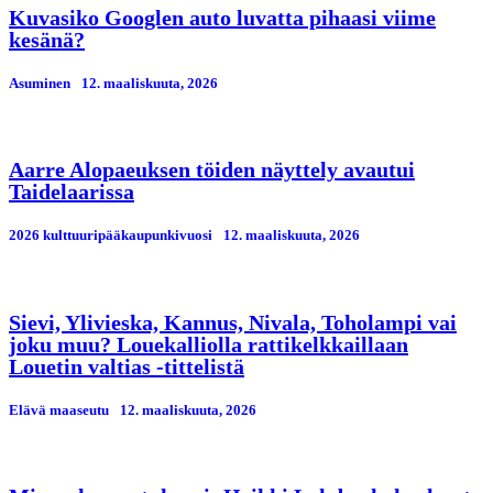
Kuvasiko Googlen auto luvatta pihaasi viime
kesänä?
Asuminen
12. maaliskuuta, 2026
Aarre Alopaeuksen töiden näyttely avautui
Taidelaarissa
2026 kulttuuripääkaupunkivuosi
12. maaliskuuta, 2026
Sievi, Ylivieska, Kannus, Nivala, Toholampi vai
joku muu? Louekalliolla rattikelkkaillaan
Louetin valtias -tittelistä
Elävä maaseutu
12. maaliskuuta, 2026