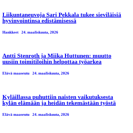
Liikuntaneuvoja Sari Pekkala tukee sieviläisiä
hyvinvointinsa edistämisessä
Hankkeet
24. maaliskuuta, 2026
Antti Stenroth ja Miika Huttunen: muutto
uusiin toimitiloihin helpottaa työarkea
Elävä maaseutu
24. maaliskuuta, 2026
Kyläillassa puhuttiin naisten vaikutuksesta
kylän elämään ja heidän tekemästään työstä
Elävä maaseutu
24. maaliskuuta, 2026