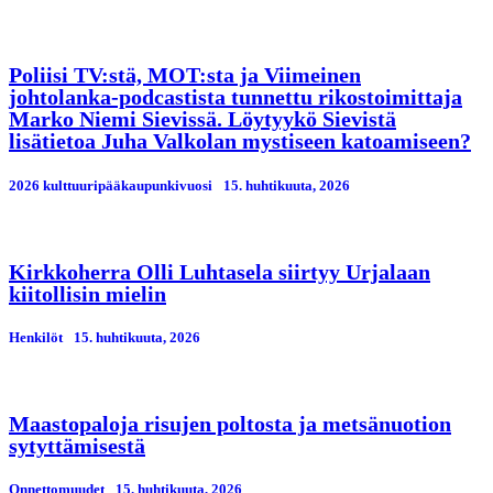
Poliisi TV:stä, MOT:sta ja Viimeinen
johtolanka-podcastista tunnettu rikostoimittaja
Marko Niemi Sievissä. Löytyykö Sievistä
lisätietoa Juha Valkolan mystiseen katoamiseen?
2026 kulttuuripääkaupunkivuosi
15. huhtikuuta, 2026
Kirkkoherra Olli Luhtasela siirtyy Urjalaan
kiitollisin mielin
Henkilöt
15. huhtikuuta, 2026
Maastopaloja risujen poltosta ja metsänuotion
sytyttämisestä
Onnettomuudet
15. huhtikuuta, 2026