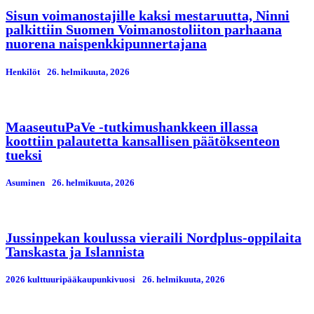
Sisun voimanostajille kaksi mestaruutta, Ninni
palkittiin Suomen Voimanostoliiton parhaana
nuorena naispenkkipunnertajana
Henkilöt
26. helmikuuta, 2026
MaaseutuPaVe -tutkimushankkeen illassa
koottiin palautetta kansallisen päätöksenteon
tueksi
Asuminen
26. helmikuuta, 2026
Jussinpekan koulussa vieraili Nordplus-oppilaita
Tanskasta ja Islannista
2026 kulttuuripääkaupunkivuosi
26. helmikuuta, 2026