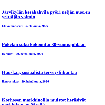
Järvikylän kesäkahvila pyöri neljän nuoren
yrittäjän voimin
Elävä maaseutu
5. elokuuta, 2026
Pokelan suku kokoontui 30-vuotisjuhlaan
Henkilöt
29. heinäkuuta, 2026
Hauskaa, sosiaalista terveysliikuntaa
Harrastukset
29. heinäkuuta, 2026
Korhosen markkinoilla muistot heräsivät
pyykkilaudan äärellä