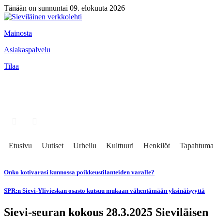
Tänään on sunnuntai 09. elokuuta 2026
Mainosta
Asiakaspalvelu
Tilaa
Etusivu
Uutiset
Urheilu
Kulttuuri
Henkilöt
Tapahtumat
Onko kotivarasi kunnossa poikkeustilanteiden varalle?
SPR:n Sievi-Ylivieskan osasto kutsuu mukaan vähentämään yksinäisyyttä
Sievi-seuran kokous 28.3.2025 Sieviläisen