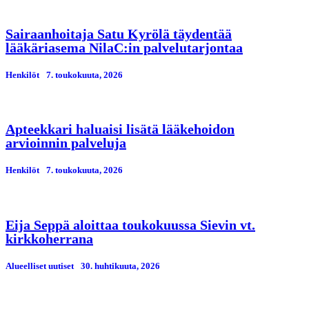
Sairaanhoitaja Satu Kyrölä täydentää
lääkäriasema NilaC:in palvelutarjontaa
Henkilöt
7. toukokuuta, 2026
Apteekkari haluaisi lisätä lääkehoidon
arvioinnin palveluja
Henkilöt
7. toukokuuta, 2026
Eija Seppä aloittaa toukokuussa Sievin vt.
kirkkoherrana
Alueelliset uutiset
30. huhtikuuta, 2026