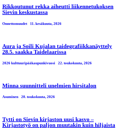
Rikkoutunut rekka aiheutti liikennetukoksen
Sievin keskustassa
Onnettomuudet
11. kesäkuuta, 2026
Aura ja Soili Kujalan taidegrafiikkanäyttely
28.5. saakka Taidelaarissa
2026 kulttuuripääkaupunkivuosi
22. toukokuuta, 2026
Minna suunnitteli unelmien hirsitalon
Asuminen
20. toukokuuta, 2026
Tytti on Sievin kirjaston uusi kasvo –
Kirjastotyö on paljon muutakin kuin hiljaista