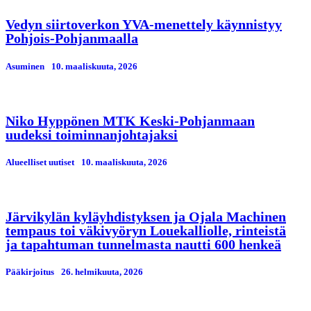
Vedyn siirtoverkon YVA-menettely käynnistyy
Pohjois-Pohjanmaalla
Asuminen
10. maaliskuuta, 2026
Niko Hyppönen MTK Keski-Pohjanmaan
uudeksi toiminnanjohtajaksi
Alueelliset uutiset
10. maaliskuuta, 2026
Järvikylän kyläyhdistyksen ja Ojala Machinen
tempaus toi väkivyöryn Louekalliolle, rinteistä
ja tapahtuman tunnelmasta nautti 600 henkeä
Pääkirjoitus
26. helmikuuta, 2026