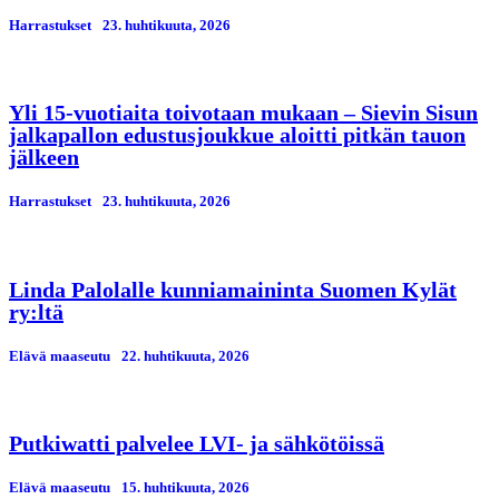
Harrastukset
23. huhtikuuta, 2026
Yli 15-vuotiaita toivotaan mukaan – Sievin Sisun
jalkapallon edustusjoukkue aloitti pitkän tauon
jälkeen
Harrastukset
23. huhtikuuta, 2026
Linda Palolalle kunniamaininta Suomen Kylät
ry:ltä
Elävä maaseutu
22. huhtikuuta, 2026
Putkiwatti palvelee LVI- ja sähkötöissä
Elävä maaseutu
15. huhtikuuta, 2026