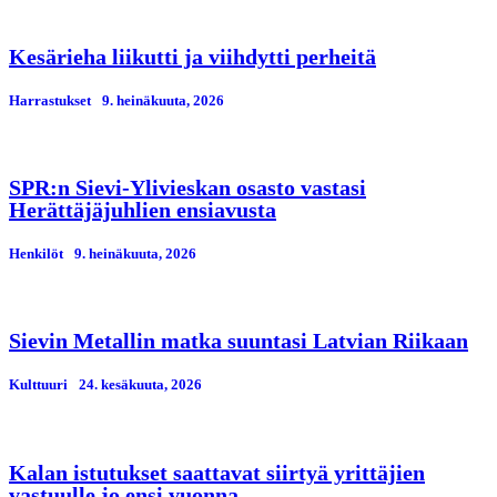
Kesärieha liikutti ja viihdytti perheitä
Harrastukset
9. heinäkuuta, 2026
SPR:n Sievi-Ylivieskan osasto vastasi
Herättäjäjuhlien ensiavusta
Henkilöt
9. heinäkuuta, 2026
Sievin Metallin matka suuntasi Latvian Riikaan
Kulttuuri
24. kesäkuuta, 2026
Kalan istutukset saattavat siirtyä yrittäjien
vastuulle jo ensi vuonna