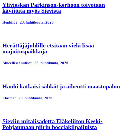
Ylivieskan Parkinson-kerhoon toivotaan
kävijöitä myös Sievistä
Henkilöt
23. huhtikuuta, 2026
Herättäjäjuhlille etsitään vielä lisää
majoituspaikkoja
Alueelliset uutiset
23. huhtikuuta, 2026
Hanhi katkaisi sähköt ja aiheutti maastopalon
Eläimet
23. huhtikuuta, 2026
Sieviin mitalisadetta Eläkeliiton Keski-
Pohjanmaan piirin bocciakilpailuista