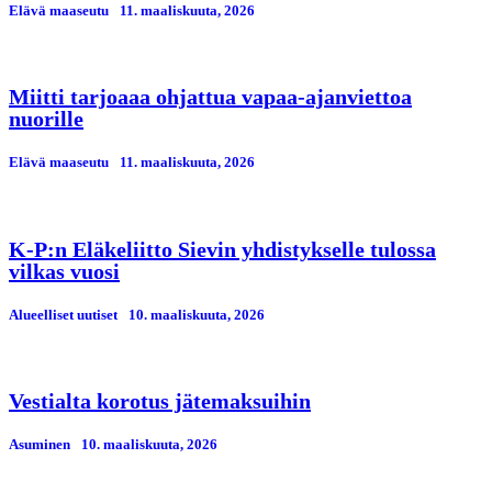
Elävä maaseutu
11. maaliskuuta, 2026
Miitti tarjoaaa ohjattua vapaa-ajanviettoa
nuorille
Elävä maaseutu
11. maaliskuuta, 2026
K-P:n Eläkeliitto Sievin yhdistykselle tulossa
vilkas vuosi
Alueelliset uutiset
10. maaliskuuta, 2026
Vestialta korotus jätemaksuihin
Asuminen
10. maaliskuuta, 2026