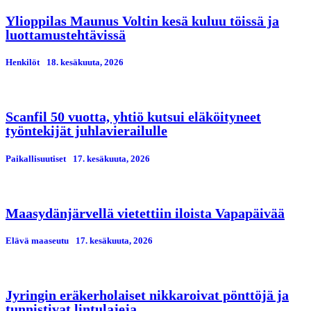
Ylioppilas Maunus Voltin kesä kuluu töissä ja
luottamustehtävissä
Henkilöt
18. kesäkuuta, 2026
Scanfil 50 vuotta, yhtiö kutsui eläköityneet
työntekijät juhlavierailulle
Paikallisuutiset
17. kesäkuuta, 2026
Maasydänjärvellä vietettiin iloista Vapapäivää
Elävä maaseutu
17. kesäkuuta, 2026
Jyringin eräkerholaiset nikkaroivat pönttöjä ja
tunnistivat lintulajeja