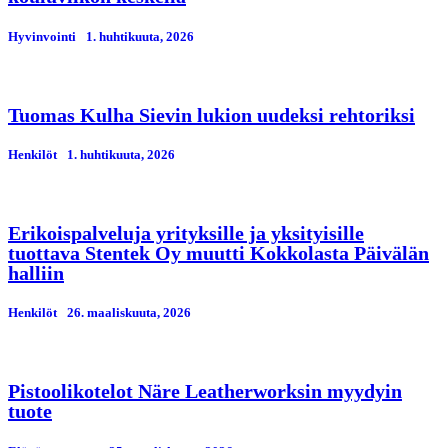
Hyvinvointi
1. huhtikuuta, 2026
Tuomas Kulha Sievin lukion uudeksi rehtoriksi
Henkilöt
1. huhtikuuta, 2026
Erikoispalveluja yrityksille ja yksityisille
tuottava Stentek Oy muutti Kokkolasta Päivälän
halliin
Henkilöt
26. maaliskuuta, 2026
Pistoolikotelot Näre Leatherworksin myydyin
tuote