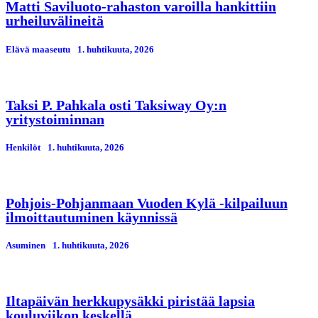
Matti Saviluoto-rahaston varoilla hankittiin
urheiluvälineitä
Elävä maaseutu
1. huhtikuuta, 2026
Taksi P. Pahkala osti Taksiway Oy:n
yritystoiminnan
Henkilöt
1. huhtikuuta, 2026
Pohjois-Pohjanmaan Vuoden Kylä -kilpailuun
ilmoittautuminen käynnissä
Asuminen
1. huhtikuuta, 2026
Iltapäivän herkkupysäkki piristää lapsia
kouluviikon keskellä