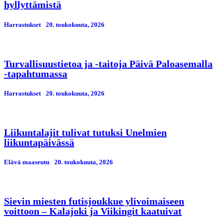
hyllyttämistä
Harrastukset
20. toukokuuta, 2026
Turvallisuustietoa ja -taitoja Päivä Paloasemalla
-tapahtumassa
Harrastukset
20. toukokuuta, 2026
Liikuntalajit tulivat tutuksi Unelmien
liikuntapäivässä
Elävä maaseutu
20. toukokuuta, 2026
Sievin miesten futisjoukkue ylivoimaiseen
voittoon – Kalajoki ja Viikingit kaatuivat