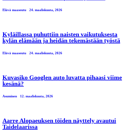
Elävä maaseutu
24. maaliskuuta, 2026
Kyläillassa puhuttiin naisten vaikutuksesta
kylän elämään ja heidän tekemästään työstä
Elävä maaseutu
24. maaliskuuta, 2026
Kuvasiko Googlen auto luvatta pihaasi viime
kesänä?
Asuminen
12. maaliskuuta, 2026
Aarre Alopaeuksen töiden näyttely avautui
Taidelaarissa