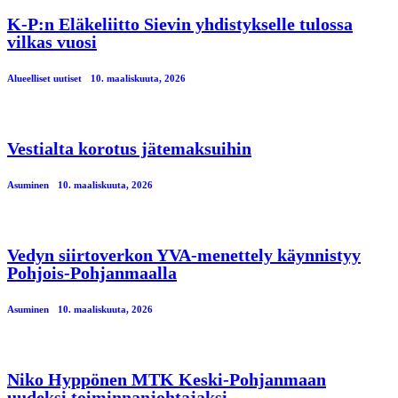
K-P:n Eläkeliitto Sievin yhdistykselle tulossa
vilkas vuosi
Alueelliset uutiset
10. maaliskuuta, 2026
Vestialta korotus jätemaksuihin
Asuminen
10. maaliskuuta, 2026
Vedyn siirtoverkon YVA-menettely käynnistyy
Pohjois-Pohjanmaalla
Asuminen
10. maaliskuuta, 2026
Niko Hyppönen MTK Keski-Pohjanmaan
uudeksi toiminnanjohtajaksi