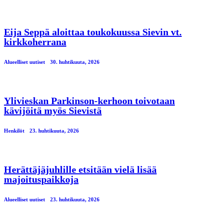
Eija Seppä aloittaa toukokuussa Sievin vt.
kirkkoherrana
Alueelliset uutiset
30. huhtikuuta, 2026
Ylivieskan Parkinson-kerhoon toivotaan
kävijöitä myös Sievistä
Henkilöt
23. huhtikuuta, 2026
Herättäjäjuhlille etsitään vielä lisää
majoituspaikkoja
Alueelliset uutiset
23. huhtikuuta, 2026