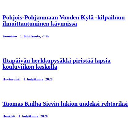
Pohjois-Pohjanmaan Vuoden Kylä -kilpailuun
ilmoittautuminen käynnissä
Asuminen
1. huhtikuuta, 2026
Iltapäivän herkkupysäkki piristää lapsia
kouluviikon keskellä
Hyvinvointi
1. huhtikuuta, 2026
Tuomas Kulha Sievin lukion uudeksi rehtoriksi
Henkilöt
1. huhtikuuta, 2026