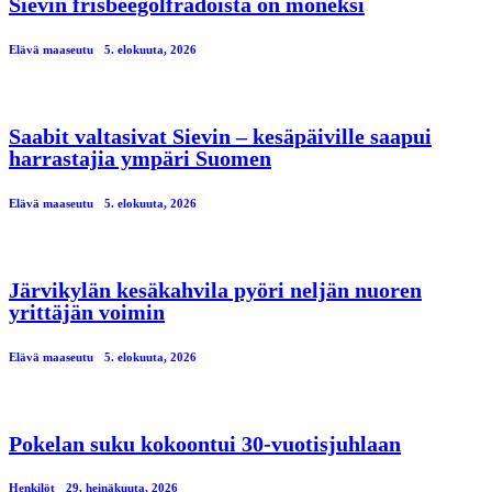
Sievin frisbeegolfradoista on moneksi
Elävä maaseutu
5. elokuuta, 2026
Saabit valtasivat Sievin – kesäpäiville saapui
harrastajia ympäri Suomen
Elävä maaseutu
5. elokuuta, 2026
Järvikylän kesäkahvila pyöri neljän nuoren
yrittäjän voimin
Elävä maaseutu
5. elokuuta, 2026
Pokelan suku kokoontui 30-vuotisjuhlaan
Henkilöt
29. heinäkuuta, 2026