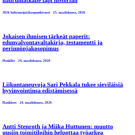
2026 kulttuuripääkaupunkivuosi
25. maaliskuuta, 2026
Jokaisen ihmisen tärkeät paperit:
edunvalvontavaltakirja, testamentti ja
perinnönjakosopimus
Henkilöt
24. maaliskuuta, 2026
Liikuntaneuvoja Sari Pekkala tukee sieviläisiä
hyvinvointinsa edistämisessä
Hankkeet
24. maaliskuuta, 2026
Antti Stenroth ja Miika Huttunen: muutto
uusiin toimitiloihin helpottaa työarkea