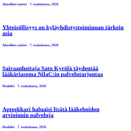
Alueelliset uutiset
7. toukokuuta, 2026
Yhteisöllisyys on kyläyhdistystoiminnan tärkein
asia
Alueelliset uutiset
7. toukokuuta, 2026
Sairaanhoitaja Satu Kyrölä täydentää
lääkäriasema NilaC:in palvelutarjontaa
Henkilöt
7. toukokuuta, 2026
Apteekkari haluaisi lisätä lääkehoidon
arvioinnin palveluja
Henkilöt
7. toukokuuta, 2026