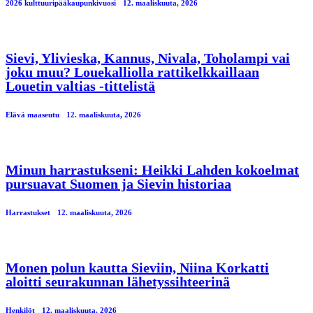
2026 kulttuuripääkaupunkivuosi
12. maaliskuuta, 2026
Sievi, Ylivieska, Kannus, Nivala, Toholampi vai
joku muu? Louekalliolla rattikelkkaillaan
Louetin valtias -tittelistä
Elävä maaseutu
12. maaliskuuta, 2026
Minun harrastukseni: Heikki Lahden kokoelmat
pursuavat Suomen ja Sievin historiaa
Harrastukset
12. maaliskuuta, 2026
Monen polun kautta Sieviin, Niina Korkatti
aloitti seurakunnan lähetyssihteerinä
Henkilöt
12. maaliskuuta, 2026