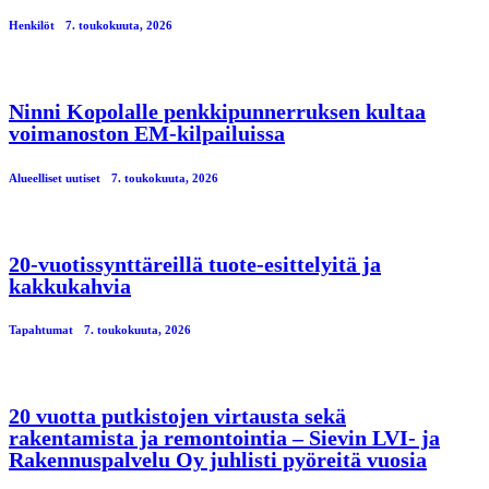
Henkilöt
7. toukokuuta, 2026
Ninni Kopolalle penkkipunnerruksen kultaa
voimanoston EM-kilpailuissa
Alueelliset uutiset
7. toukokuuta, 2026
20-vuotissynttäreillä tuote-esittelyitä ja
kakkukahvia
Tapahtumat
7. toukokuuta, 2026
20 vuotta putkistojen virtausta sekä
rakentamista ja remontointia – Sievin LVI- ja
Rakennuspalvelu Oy juhlisti pyöreitä vuosia