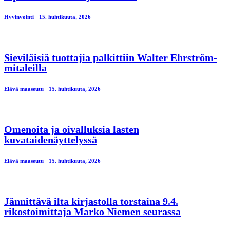
Hyvinvointi
15. huhtikuuta, 2026
Sieviläisiä tuottajia palkittiin Walter Ehrström-
mitaleilla
Elävä maaseutu
15. huhtikuuta, 2026
Omenoita ja oivalluksia lasten
kuvataidenäyttelyssä
Elävä maaseutu
15. huhtikuuta, 2026
Jännittävä ilta kirjastolla torstaina 9.4.
rikostoimittaja Marko Niemen seurassa