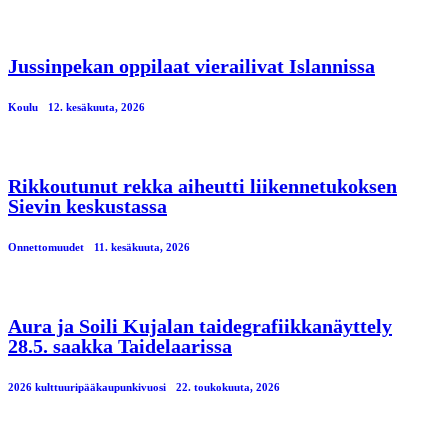
Jussinpekan oppilaat vierailivat Islannissa
Koulu
12. kesäkuuta, 2026
Rikkoutunut rekka aiheutti liikennetukoksen
Sievin keskustassa
Onnettomuudet
11. kesäkuuta, 2026
Aura ja Soili Kujalan taidegrafiikkanäyttely
28.5. saakka Taidelaarissa
2026 kulttuuripääkaupunkivuosi
22. toukokuuta, 2026