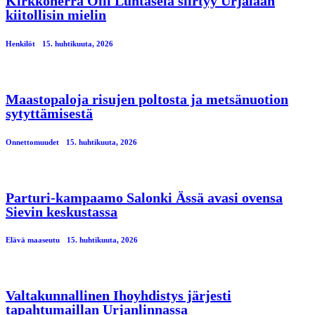
Kirkkoherra Olli Luhtasela siirtyy Urjalaan
kiitollisin mielin
Henkilöt
15. huhtikuuta, 2026
Maastopaloja risujen poltosta ja metsänuotion
sytyttämisestä
Onnettomuudet
15. huhtikuuta, 2026
Parturi-kampaamo Salonki Ässä avasi ovensa
Sievin keskustassa
Elävä maaseutu
15. huhtikuuta, 2026
Valtakunnallinen Ihoyhdistys järjesti
tapahtumaillan Urjanlinnassa