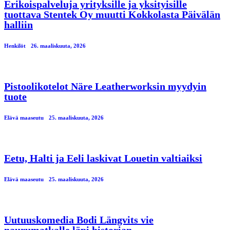
Erikoispalveluja yrityksille ja yksityisille
tuottava Stentek Oy muutti Kokkolasta Päivälän
halliin
Henkilöt
26. maaliskuuta, 2026
Pistoolikotelot Näre Leatherworksin myydyin
tuote
Elävä maaseutu
25. maaliskuuta, 2026
Eetu, Halti ja Eeli laskivat Louetin valtiaiksi
Elävä maaseutu
25. maaliskuuta, 2026
Uutuuskomedia Bodi Längvits vie
naurumatkalle läpi historian