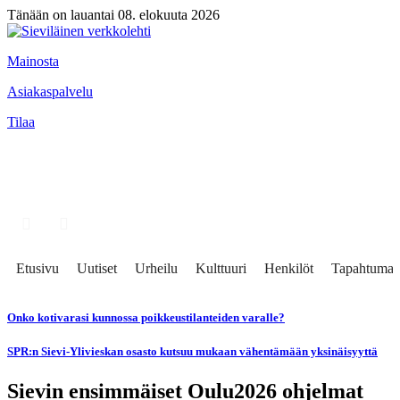
Tänään on lauantai 08. elokuuta 2026
Mainosta
Asiakaspalvelu
Tilaa
Etusivu
Uutiset
Urheilu
Kulttuuri
Henkilöt
Tapahtumat
Onko kotivarasi kunnossa poikkeustilanteiden varalle?
SPR:n Sievi-Ylivieskan osasto kutsuu mukaan vähentämään yksinäisyyttä
Sievin ensimmäiset Oulu2026 ohjelmat