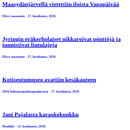
Maasydänjärvellä vietettiin iloista Vapapäivää
Elävä maaseutu
17. kesäkuuta, 2026
Jyringin eräkerholaiset nikkaroivat pönttöjä ja
tunnistivat lintulajeja
Elävä maaseutu
17. kesäkuuta, 2026
Kotiseutumuseo avattiin kesäkauteen
2026 kulttuuripääkaupunkivuosi
17. kesäkuuta, 2026
Jani Pajalasta karaokekunkku
Henkilöt
12. kesäkuuta, 2026