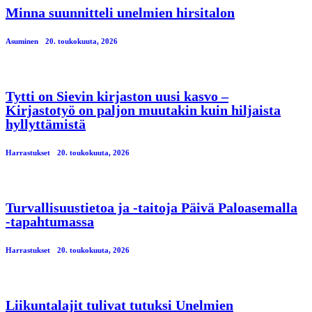
Minna suunnitteli unelmien hirsitalon
Asuminen
20. toukokuuta, 2026
Tytti on Sievin kirjaston uusi kasvo –
Kirjastotyö on paljon muutakin kuin hiljaista
hyllyttämistä
Harrastukset
20. toukokuuta, 2026
Turvallisuustietoa ja -taitoja Päivä Paloasemalla
-tapahtumassa
Harrastukset
20. toukokuuta, 2026
Liikuntalajit tulivat tutuksi Unelmien