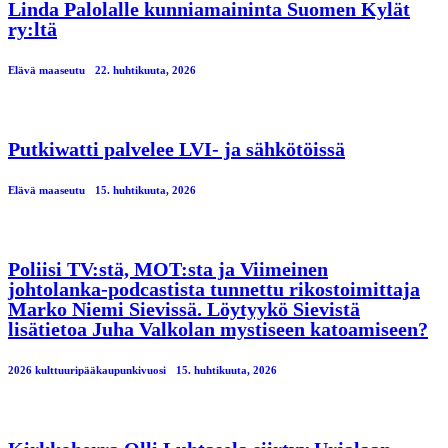
Linda Palolalle kunniamaininta Suomen Kylät
ry:ltä
Elävä maaseutu
22. huhtikuuta, 2026
Putkiwatti palvelee LVI- ja sähkötöissä
Elävä maaseutu
15. huhtikuuta, 2026
Poliisi TV:stä, MOT:sta ja Viimeinen
johtolanka-podcastista tunnettu rikostoimittaja
Marko Niemi Sievissä. Löytyykö Sievistä
lisätietoa Juha Valkolan mystiseen katoamiseen?
2026 kulttuuripääkaupunkivuosi
15. huhtikuuta, 2026