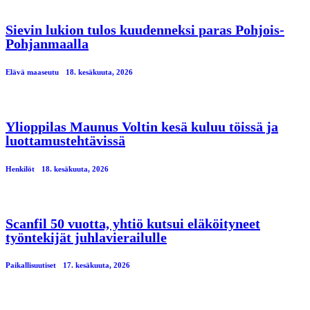
Sievin lukion tulos kuudenneksi paras Pohjois-
Pohjanmaalla
Elävä maaseutu
18. kesäkuuta, 2026
Ylioppilas Maunus Voltin kesä kuluu töissä ja
luottamustehtävissä
Henkilöt
18. kesäkuuta, 2026
Scanfil 50 vuotta, yhtiö kutsui eläköityneet
työntekijät juhlavierailulle
Paikallisuutiset
17. kesäkuuta, 2026