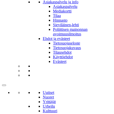
Asiakaspalvelu ja info
Asiakaspalvelu
Mediakortti
Tilaa
Hinnasto
Sieviläinen-lehti
Poliittisen mainonnan
avoimuusilmoitus
Ehdot ja evästeet
Tietosuojaseloste
Tietosuojakuvaus
Tilausehdot
Käyttöehdot
Evästeet
Uutiset
Nuoret
Yrittäjät
Urheilu
Kulttuuri