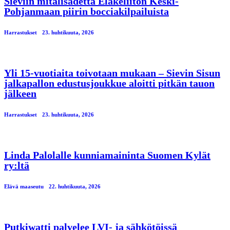
Sieviin mitalisadetta Eläkeliiton Keski-
Pohjanmaan piirin bocciakilpailuista
Harrastukset
23. huhtikuuta, 2026
Yli 15-vuotiaita toivotaan mukaan – Sievin Sisun
jalkapallon edustusjoukkue aloitti pitkän tauon
jälkeen
Harrastukset
23. huhtikuuta, 2026
Linda Palolalle kunniamaininta Suomen Kylät
ry:ltä
Elävä maaseutu
22. huhtikuuta, 2026
Putkiwatti palvelee LVI- ja sähkötöissä