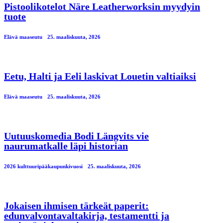
Pistoolikotelot Näre Leatherworksin myydyin
tuote
Elävä maaseutu
25. maaliskuuta, 2026
Eetu, Halti ja Eeli laskivat Louetin valtiaiksi
Elävä maaseutu
25. maaliskuuta, 2026
Uutuuskomedia Bodi Längvits vie
naurumatkalle läpi historian
2026 kulttuuripääkaupunkivuosi
25. maaliskuuta, 2026
Jokaisen ihmisen tärkeät paperit:
edunvalvontavaltakirja, testamentti ja