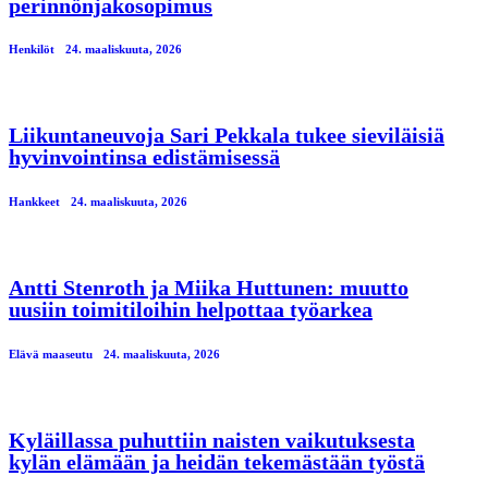
perinnönjakosopimus
Henkilöt
24. maaliskuuta, 2026
Liikuntaneuvoja Sari Pekkala tukee sieviläisiä
hyvinvointinsa edistämisessä
Hankkeet
24. maaliskuuta, 2026
Antti Stenroth ja Miika Huttunen: muutto
uusiin toimitiloihin helpottaa työarkea
Elävä maaseutu
24. maaliskuuta, 2026
Kyläillassa puhuttiin naisten vaikutuksesta
kylän elämään ja heidän tekemästään työstä