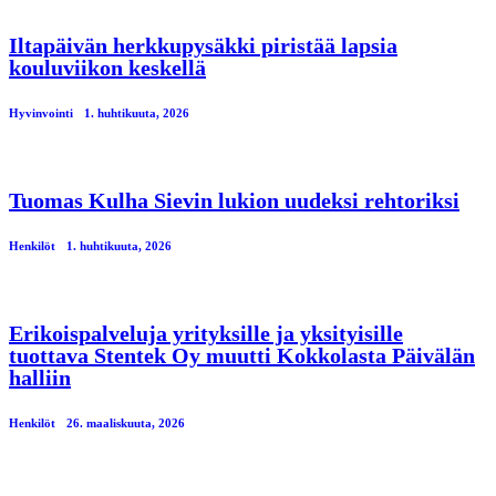
Iltapäivän herkkupysäkki piristää lapsia
kouluviikon keskellä
Hyvinvointi
1. huhtikuuta, 2026
Tuomas Kulha Sievin lukion uudeksi rehtoriksi
Henkilöt
1. huhtikuuta, 2026
Erikoispalveluja yrityksille ja yksityisille
tuottava Stentek Oy muutti Kokkolasta Päivälän
halliin
Henkilöt
26. maaliskuuta, 2026