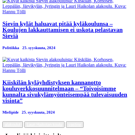
Sievin kylät haluavat pitää kyläkoulunsa –
Koulujen lakkauttamisen ei uskota pelastavan
Sieviä
Politiikka
25. syyskuuta, 2024
Kiiskilän kyläyhdistyksen kannanotto
kouluverkkosuunnitelmaan – “Toivoisimme
kunnalta sivukylämyönteisempää tulevaisuuden
visiota”
Mielipide
25. syyskuuta, 2024
alakoulut
Lauri Haikolan koulu
vastine