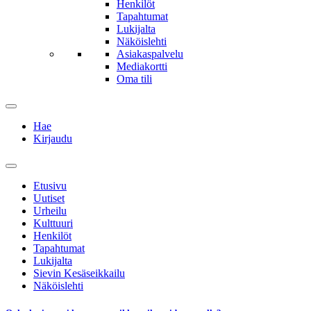
Henkilöt
Tapahtumat
Lukijalta
Näköislehti
Asiakaspalvelu
Mediakortti
Oma tili
Hae
Kirjaudu
Etusivu
Uutiset
Urheilu
Kulttuuri
Henkilöt
Tapahtumat
Lukijalta
Sievin Kesäseikkailu
Näköislehti