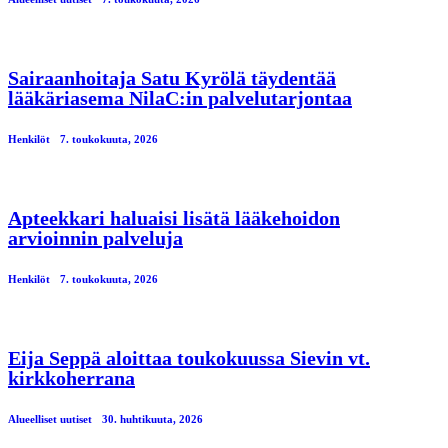
Sairaanhoitaja Satu Kyrölä täydentää
lääkäriasema NilaC:in palvelutarjontaa
Henkilöt
7. toukokuuta, 2026
Apteekkari haluaisi lisätä lääkehoidon
arvioinnin palveluja
Henkilöt
7. toukokuuta, 2026
Eija Seppä aloittaa toukokuussa Sievin vt.
kirkkoherrana
Alueelliset uutiset
30. huhtikuuta, 2026