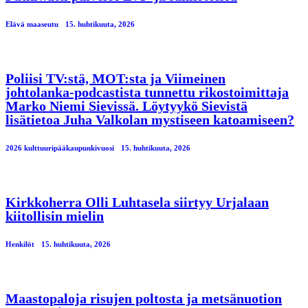
Elävä maaseutu
15. huhtikuuta, 2026
Poliisi TV:stä, MOT:sta ja Viimeinen
johtolanka-podcastista tunnettu rikostoimittaja
Marko Niemi Sievissä. Löytyykö Sievistä
lisätietoa Juha Valkolan mystiseen katoamiseen?
2026 kulttuuripääkaupunkivuosi
15. huhtikuuta, 2026
Kirkkoherra Olli Luhtasela siirtyy Urjalaan
kiitollisin mielin
Henkilöt
15. huhtikuuta, 2026
Maastopaloja risujen poltosta ja metsänuotion