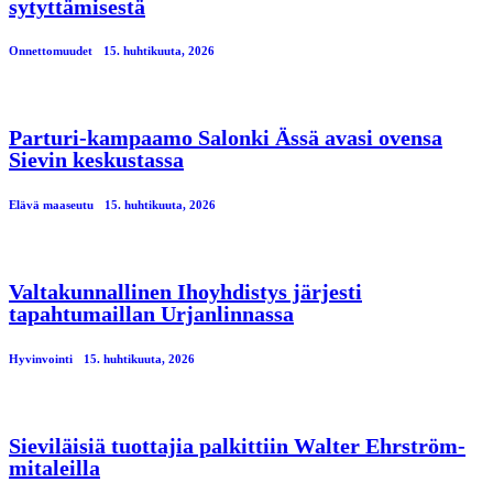
sytyttämisestä
Onnettomuudet
15. huhtikuuta, 2026
Parturi-kampaamo Salonki Ässä avasi ovensa
Sievin keskustassa
Elävä maaseutu
15. huhtikuuta, 2026
Valtakunnallinen Ihoyhdistys järjesti
tapahtumaillan Urjanlinnassa
Hyvinvointi
15. huhtikuuta, 2026
Sieviläisiä tuottajia palkittiin Walter Ehrström-
mitaleilla