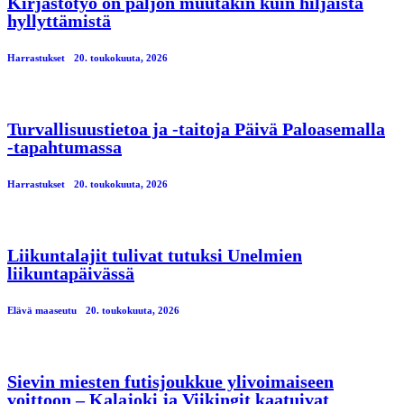
Kirjastotyö on paljon muutakin kuin hiljaista
hyllyttämistä
Harrastukset
20. toukokuuta, 2026
Turvallisuustietoa ja -taitoja Päivä Paloasemalla
-tapahtumassa
Harrastukset
20. toukokuuta, 2026
Liikuntalajit tulivat tutuksi Unelmien
liikuntapäivässä
Elävä maaseutu
20. toukokuuta, 2026
Sievin miesten futisjoukkue ylivoimaiseen
voittoon – Kalajoki ja Viikingit kaatuivat