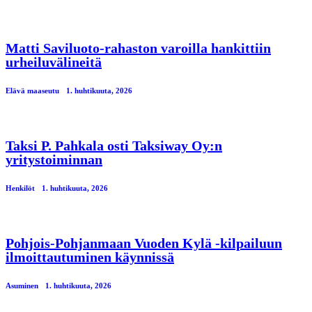
Matti Saviluoto-rahaston varoilla hankittiin
urheiluvälineitä
Elävä maaseutu
1. huhtikuuta, 2026
Taksi P. Pahkala osti Taksiway Oy:n
yritystoiminnan
Henkilöt
1. huhtikuuta, 2026
Pohjois-Pohjanmaan Vuoden Kylä -kilpailuun
ilmoittautuminen käynnissä
Asuminen
1. huhtikuuta, 2026