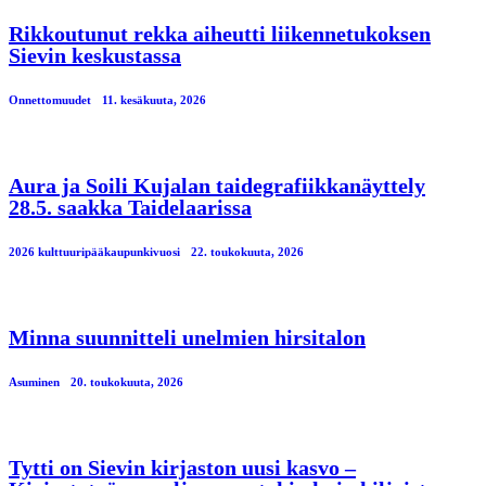
Rikkoutunut rekka aiheutti liikennetukoksen
Sievin keskustassa
Onnettomuudet
11. kesäkuuta, 2026
Aura ja Soili Kujalan taidegrafiikkanäyttely
28.5. saakka Taidelaarissa
2026 kulttuuripääkaupunkivuosi
22. toukokuuta, 2026
Minna suunnitteli unelmien hirsitalon
Asuminen
20. toukokuuta, 2026
Tytti on Sievin kirjaston uusi kasvo –