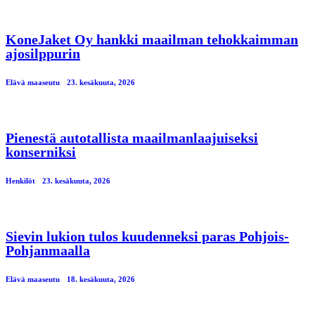
KoneJaket Oy hankki maailman tehokkaimman
ajosilppurin
Elävä maaseutu
23. kesäkuuta, 2026
Pienestä autotallista maailmanlaajuiseksi
konserniksi
Henkilöt
23. kesäkuuta, 2026
Sievin lukion tulos kuudenneksi paras Pohjois-
Pohjanmaalla
Elävä maaseutu
18. kesäkuuta, 2026