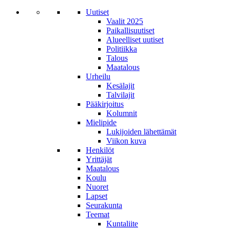
Uutiset
Vaalit 2025
Paikallisuutiset
Alueelliset uutiset
Politiikka
Talous
Maatalous
Urheilu
Kesälajit
Talvilajit
Pääkirjoitus
Kolumnit
Mielipide
Lukijoiden lähettämät
Viikon kuva
Henkilöt
Yrittäjät
Maatalous
Koulu
Nuoret
Lapset
Seurakunta
Teemat
Kuntaliite