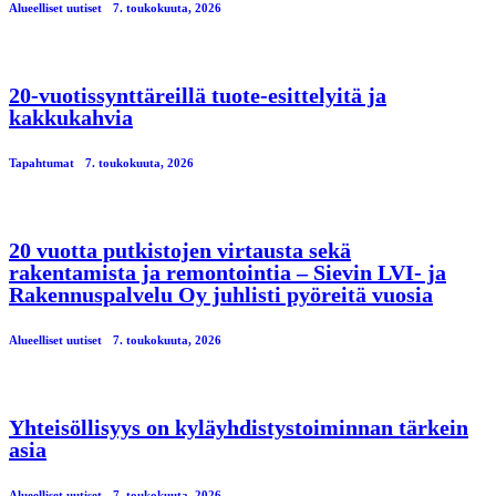
Alueelliset uutiset
7. toukokuuta, 2026
20-vuotissynttäreillä tuote-esittelyitä ja
kakkukahvia
Tapahtumat
7. toukokuuta, 2026
20 vuotta putkistojen virtausta sekä
rakentamista ja remontointia – Sievin LVI- ja
Rakennuspalvelu Oy juhlisti pyöreitä vuosia
Alueelliset uutiset
7. toukokuuta, 2026
Yhteisöllisyys on kyläyhdistystoiminnan tärkein
asia
Alueelliset uutiset
7. toukokuuta, 2026