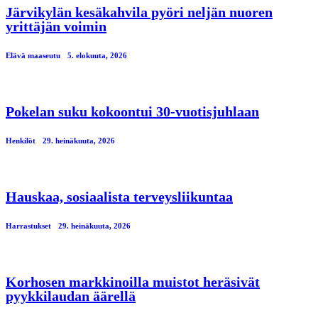
Järvikylän kesäkahvila pyöri neljän nuoren
yrittäjän voimin
Elävä maaseutu
5. elokuuta, 2026
Pokelan suku kokoontui 30-vuotisjuhlaan
Henkilöt
29. heinäkuuta, 2026
Hauskaa, sosiaalista terveysliikuntaa
Harrastukset
29. heinäkuuta, 2026
Korhosen markkinoilla muistot heräsivät
pyykkilaudan äärellä