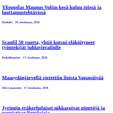
Ylioppilas Maunus Voltin kesä kuluu töissä ja
luottamustehtävissä
Henkilöt
18. kesäkuuta, 2026
Scanfil 50 vuotta, yhtiö kutsui eläköityneet
työntekijät juhlavierailulle
Paikallisuutiset
17. kesäkuuta, 2026
Maasydänjärvellä vietettiin iloista Vapapäivää
Elävä maaseutu
17. kesäkuuta, 2026
Jyringin eräkerholaiset nikkaroivat pönttöjä ja
tunnistivat lintulajeja