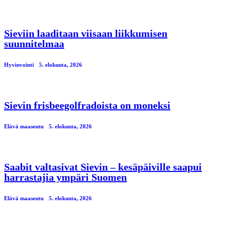
Sieviin laaditaan viisaan liikkumisen
suunnitelmaa
Hyvinvointi
5. elokuuta, 2026
Sievin frisbeegolfradoista on moneksi
Elävä maaseutu
5. elokuuta, 2026
Saabit valtasivat Sievin – kesäpäiville saapui
harrastajia ympäri Suomen
Elävä maaseutu
5. elokuuta, 2026