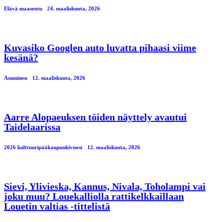
Elävä maaseutu
24. maaliskuuta, 2026
Kuvasiko Googlen auto luvatta pihaasi viime
kesänä?
Asuminen
12. maaliskuuta, 2026
Aarre Alopaeuksen töiden näyttely avautui
Taidelaarissa
2026 kulttuuripääkaupunkivuosi
12. maaliskuuta, 2026
Sievi, Ylivieska, Kannus, Nivala, Toholampi vai
joku muu? Louekalliolla rattikelkkaillaan
Louetin valtias -tittelistä