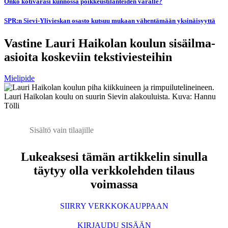
Onko kotivarasi kunnossa poikkeustilanteiden varalle?
SPR:n Sievi-Ylivieskan osasto kutsuu mukaan vähentämään yksinäisyyttä
Vastine Lauri Haikolan koulun sisäilma-
asioita koskeviin tekstiviesteihin
Mielipide
Lauri Haikolan koulu on suurin Sievin alakouluista. Kuva: Hannu
Tölli
Sisältö vain tilaajille
Lukeaksesi tämän artikkelin sinulla
täytyy olla verkkolehden tilaus
voimassa
SIIRRY VERKKOKAUPPAAN
KIRJAUDU SISÄÄN