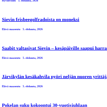
Hyvinvointi
5. elokuuta, 2026
Sievin frisbeegolfradoista on moneksi
Elävä maaseutu
5. elokuuta, 2026
Saabit valtasivat Sievin – kesäpäiville saapui har
Elävä maaseutu
5. elokuuta, 2026
Järvikylän kesäkahvila pyöri neljän nuoren yrittä
Elävä maaseutu
5. elokuuta, 2026
Pokelan suku kokoontui 30-vuotisjuhlaan