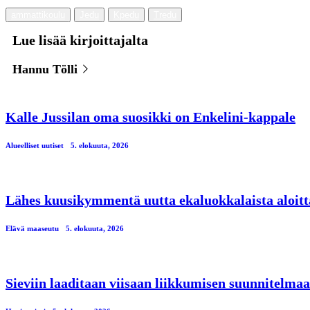
ammattikoulu
Jedu
Kpedu
Tredu
Lue lisää kirjoittajalta
Hannu Tölli
Kalle Jussilan oma suosikki on Enkelini-kappale
Alueelliset uutiset
5. elokuuta, 2026
Lähes kuusikymmentä uutta ekaluokkalaista aloitt
Elävä maaseutu
5. elokuuta, 2026
Sieviin laaditaan viisaan liikkumisen suunnitelmaa