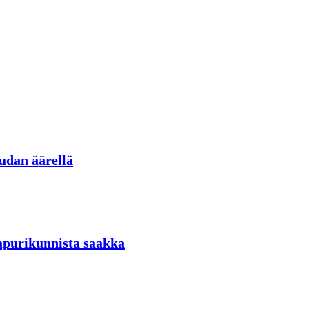
udan äärellä
aapurikunnista saakka