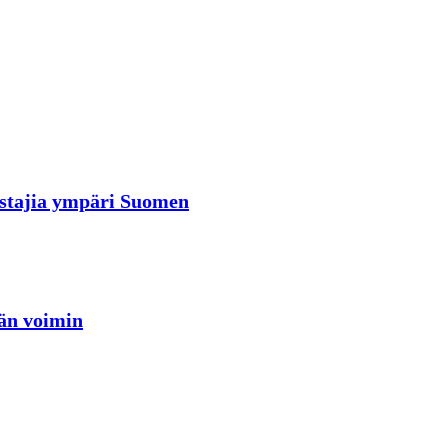
rastajia ympäri Suomen
jän voimin