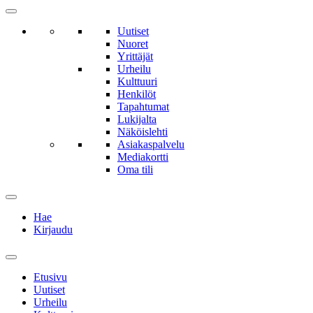
Uutiset
Nuoret
Yrittäjät
Urheilu
Kulttuuri
Henkilöt
Tapahtumat
Lukijalta
Näköislehti
Asiakaspalvelu
Mediakortti
Oma tili
Hae
Kirjaudu
Etusivu
Uutiset
Urheilu