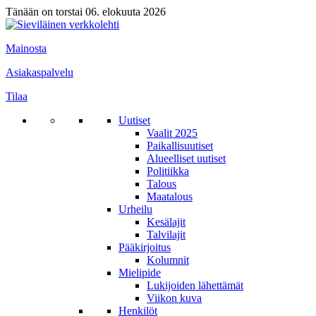
Tänään on torstai 06. elokuuta 2026
Mainosta
Asiakaspalvelu
Tilaa
Uutiset
Vaalit 2025
Paikallisuutiset
Alueelliset uutiset
Politiikka
Talous
Maatalous
Urheilu
Kesälajit
Talvilajit
Pääkirjoitus
Kolumnit
Mielipide
Lukijoiden lähettämät
Viikon kuva
Henkilöt