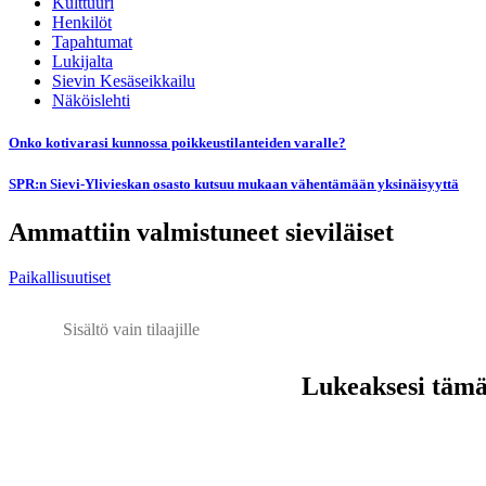
Kulttuuri
Henkilöt
Tapahtumat
Lukijalta
Sievin Kesäseikkailu
Näköislehti
Onko kotivarasi kunnossa poikkeustilanteiden varalle?
SPR:n Sievi-Ylivieskan osasto kutsuu mukaan vähentämään yksinäisyyttä
Ammattiin valmistuneet sieviläiset
Paikallisuutiset
Sisältö vain tilaajille
Lukeaksesi tämän