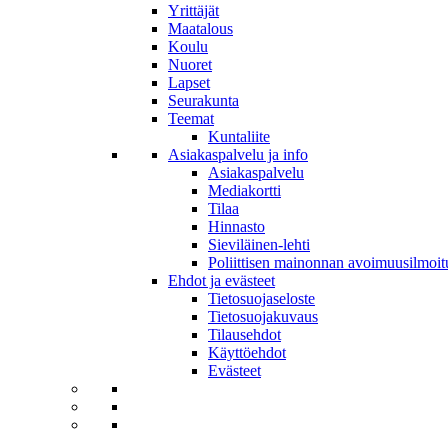
Yrittäjät
Maatalous
Koulu
Nuoret
Lapset
Seurakunta
Teemat
Kuntaliite
Asiakaspalvelu ja info
Asiakaspalvelu
Mediakortti
Tilaa
Hinnasto
Sieviläinen-lehti
Poliittisen mainonnan avoimuusilmoit
Ehdot ja evästeet
Tietosuojaseloste
Tietosuojakuvaus
Tilausehdot
Käyttöehdot
Evästeet