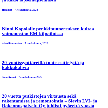
Henkilöt
7. toukokuuta, 2026
Ninni Kopolalle penkkipunnerruksen kultaa
voimanoston EM-kilpailuissa
Alueelliset uutiset
7. toukokuuta, 2026
20-vuotissynttäreillä tuote-esittelyitä ja
kakkukahvia
Tapahtumat
7. toukokuuta, 2026
20 vuotta putkistojen virtausta sekä
rakentamista ja remontointia – Sievin LVI- ja
Rakennuspalvelu Oy juhlisti pyöreitä vuosia