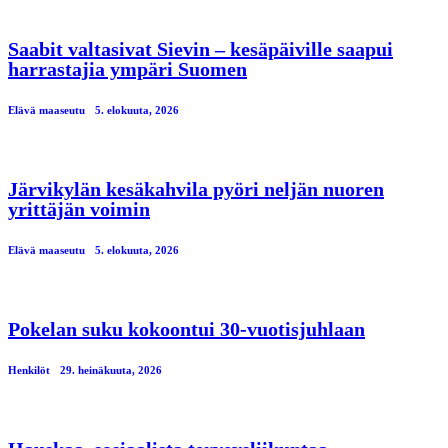
Saabit valtasivat Sievin – kesäpäiville saapui
harrastajia ympäri Suomen
Elävä maaseutu
5. elokuuta, 2026
Järvikylän kesäkahvila pyöri neljän nuoren
yrittäjän voimin
Elävä maaseutu
5. elokuuta, 2026
Pokelan suku kokoontui 30-vuotisjuhlaan
Henkilöt
29. heinäkuuta, 2026