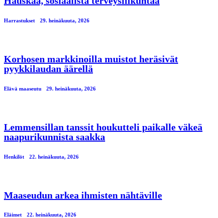
Hauskaa, sosiaalista terveysliikuntaa
Harrastukset
29. heinäkuuta, 2026
Korhosen markkinoilla muistot heräsivät
pyykkilaudan äärellä
Elävä maaseutu
29. heinäkuuta, 2026
Lemmensillan tanssit houkutteli paikalle väkeä
naapurikunnista saakka
Henkilöt
22. heinäkuuta, 2026
Maaseudun arkea ihmisten nähtäville
Eläimet
22. heinäkuuta, 2026