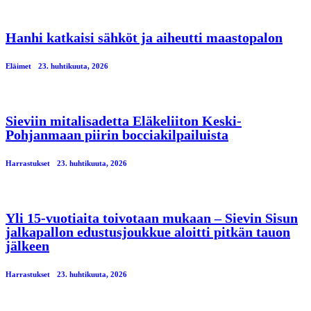
Hanhi katkaisi sähköt ja aiheutti maastopalon
Eläimet
23. huhtikuuta, 2026
Sieviin mitalisadetta Eläkeliiton Keski-
Pohjanmaan piirin bocciakilpailuista
Harrastukset
23. huhtikuuta, 2026
Yli 15-vuotiaita toivotaan mukaan – Sievin Sisun
jalkapallon edustusjoukkue aloitti pitkän tauon
jälkeen
Harrastukset
23. huhtikuuta, 2026