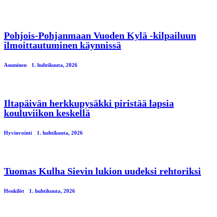
Pohjois-Pohjanmaan Vuoden Kylä -kilpailuun
ilmoittautuminen käynnissä
Asuminen
1. huhtikuuta, 2026
Iltapäivän herkkupysäkki piristää lapsia
kouluviikon keskellä
Hyvinvointi
1. huhtikuuta, 2026
Tuomas Kulha Sievin lukion uudeksi rehtoriksi
Henkilöt
1. huhtikuuta, 2026