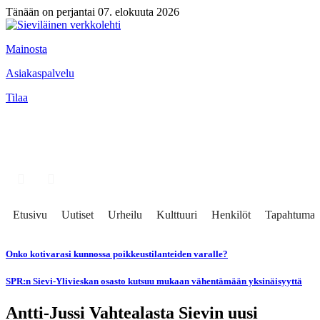
Tänään on perjantai 07. elokuuta 2026
Mainosta
Asiakaspalvelu
Tilaa
Etusivu
Uutiset
Urheilu
Kulttuuri
Henkilöt
Tapahtumat
Onko kotivarasi kunnossa poikkeustilanteiden varalle?
SPR:n Sievi-Ylivieskan osasto kutsuu mukaan vähentämään yksinäisyyttä
Antti-Jussi Vahtealasta Sievin uusi