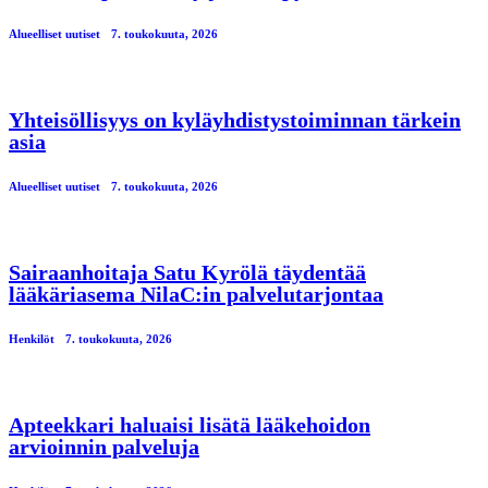
Alueelliset uutiset
7. toukokuuta, 2026
Yhteisöllisyys on kyläyhdistystoiminnan tärkein
asia
Alueelliset uutiset
7. toukokuuta, 2026
Sairaanhoitaja Satu Kyrölä täydentää
lääkäriasema NilaC:in palvelutarjontaa
Henkilöt
7. toukokuuta, 2026
Apteekkari haluaisi lisätä lääkehoidon
arvioinnin palveluja