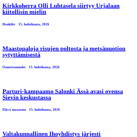
Kirkkoherra Olli Luhtasela siirtyy Urjalaan
kiitollisin mielin
Henkilöt
15. huhtikuuta, 2026
Maastopaloja risujen poltosta ja metsänuotion
sytyttämisestä
Onnettomuudet
15. huhtikuuta, 2026
Parturi-kampaamo Salonki Ässä avasi ovensa
Sievin keskustassa
Elävä maaseutu
15. huhtikuuta, 2026
Valtakunnallinen Ihoyhdistys järjesti