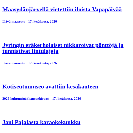
Maasydänjärvellä vietettiin iloista Vapapäivää
Elävä maaseutu
17. kesäkuuta, 2026
Jyringin eräkerholaiset nikkaroivat pönttöjä ja
tunnistivat lintulajeja
Elävä maaseutu
17. kesäkuuta, 2026
Kotiseutumuseo avattiin kesäkauteen
2026 kulttuuripääkaupunkivuosi
17. kesäkuuta, 2026
Jani Pajalasta karaokekunkku