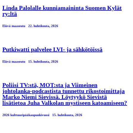
Linda Palolalle kunniamaininta Suomen Kylät
ry:ltä
Elävä maaseutu
22. huhtikuuta, 2026
Putkiwatti palvelee LVI- ja sähkötöissä
Elävä maaseutu
15. huhtikuuta, 2026
Poliisi TV:stä, MOT:sta ja Viimeinen
johtolanka-podcastista tunnettu rikostoimittaja
Marko Niemi Sievissä. Löytyykö Sievistä
lisätietoa Juha Valkolan mystiseen katoamiseen?
2026 kulttuuripääkaupunkivuosi
15. huhtikuuta, 2026