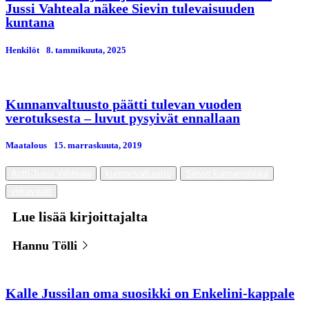
Jussi Vahteala näkee Sievin tulevaisuuden
kuntana
Henkilöt
8. tammikuuta, 2025
Kunnanvaltuusto päätti tulevan vuoden
verotuksesta – luvut pysyivät ennallaan
Maatalous
15. marraskuuta, 2019
Antti-Jussi Vahteala
kunnanvaltuusto
Sievin kunnanjohtaja
virkavaalit
Lue lisää kirjoittajalta
Hannu Tölli
Kalle Jussilan oma suosikki on Enkelini-kappale