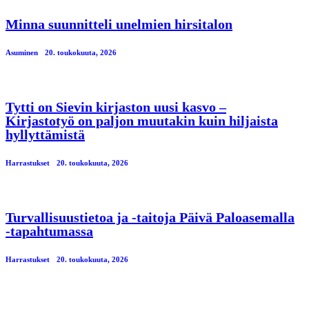
Minna suunnitteli unelmien hirsitalon
Asuminen
20. toukokuuta, 2026
Tytti on Sievin kirjaston uusi kasvo –
Kirjastotyö on paljon muutakin kuin hiljaista
hyllyttämistä
Harrastukset
20. toukokuuta, 2026
Turvallisuustietoa ja -taitoja Päivä Paloasemalla
-tapahtumassa
Harrastukset
20. toukokuuta, 2026