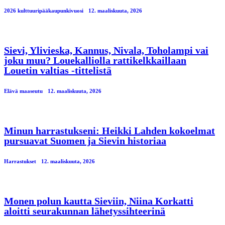
2026 kulttuuripääkaupunkivuosi
12. maaliskuuta, 2026
Sievi, Ylivieska, Kannus, Nivala, Toholampi vai
joku muu? Louekalliolla rattikelkkaillaan
Louetin valtias -tittelistä
Elävä maaseutu
12. maaliskuuta, 2026
Minun harrastukseni: Heikki Lahden kokoelmat
pursuavat Suomen ja Sievin historiaa
Harrastukset
12. maaliskuuta, 2026
Monen polun kautta Sieviin, Niina Korkatti
aloitti seurakunnan lähetyssihteerinä