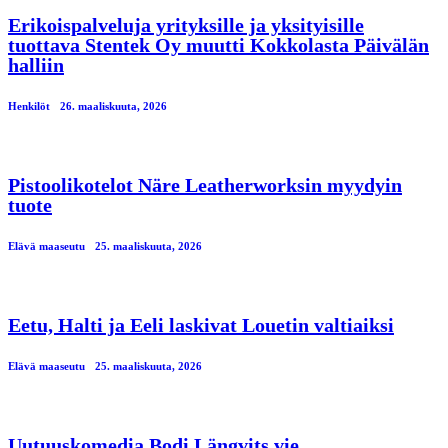
Erikoispalveluja yrityksille ja yksityisille
tuottava Stentek Oy muutti Kokkolasta Päivälän
halliin
Henkilöt
26. maaliskuuta, 2026
Pistoolikotelot Näre Leatherworksin myydyin
tuote
Elävä maaseutu
25. maaliskuuta, 2026
Eetu, Halti ja Eeli laskivat Louetin valtiaiksi
Elävä maaseutu
25. maaliskuuta, 2026
Uutuuskomedia Bodi Längvits vie