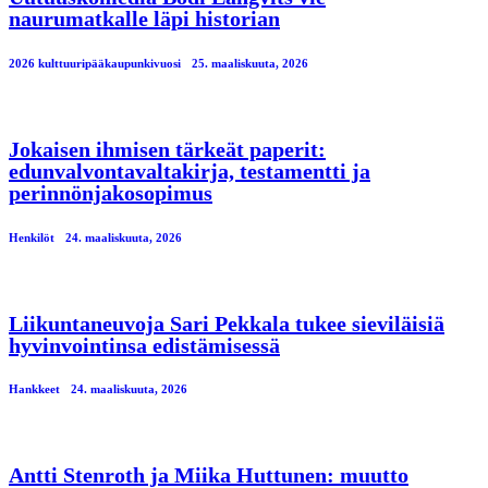
naurumatkalle läpi historian
2026 kulttuuripääkaupunkivuosi
25. maaliskuuta, 2026
Jokaisen ihmisen tärkeät paperit:
edunvalvontavaltakirja, testamentti ja
perinnönjakosopimus
Henkilöt
24. maaliskuuta, 2026
Liikuntaneuvoja Sari Pekkala tukee sieviläisiä
hyvinvointinsa edistämisessä
Hankkeet
24. maaliskuuta, 2026
Antti Stenroth ja Miika Huttunen: muutto