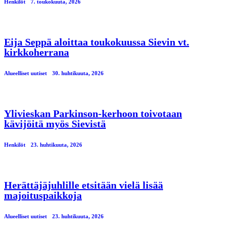
Henkilöt
7. toukokuuta, 2026
Eija Seppä aloittaa toukokuussa Sievin vt.
kirkkoherrana
Alueelliset uutiset
30. huhtikuuta, 2026
Ylivieskan Parkinson-kerhoon toivotaan
kävijöitä myös Sievistä
Henkilöt
23. huhtikuuta, 2026
Herättäjäjuhlille etsitään vielä lisää
majoituspaikkoja
Alueelliset uutiset
23. huhtikuuta, 2026