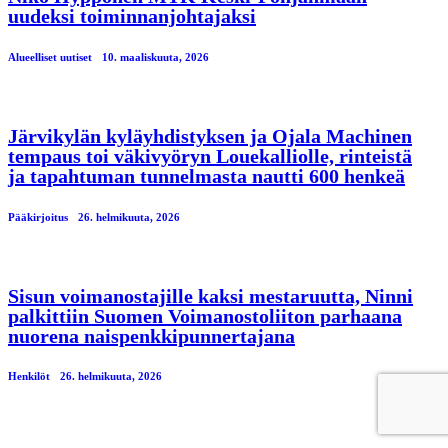
uudeksi toiminnanjohtajaksi
Alueelliset uutiset
10. maaliskuuta, 2026
Järvikylän kyläyhdistyksen ja Ojala Machinen
tempaus toi väkivyöryn Louekalliolle, rinteistä
ja tapahtuman tunnelmasta nautti 600 henkeä
Pääkirjoitus
26. helmikuuta, 2026
Sisun voimanostajille kaksi mestaruutta, Ninni
palkittiin Suomen Voimanostoliiton parhaana
nuorena naispenkkipunnertajana
Henkilöt
26. helmikuuta, 2026