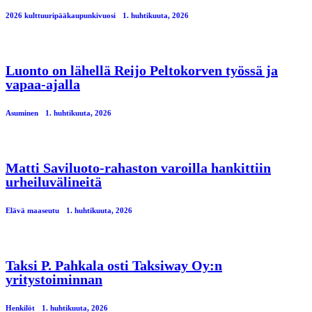
2026 kulttuuripääkaupunkivuosi
1. huhtikuuta, 2026
Luonto on lähellä Reijo Peltokorven työssä ja
vapaa-ajalla
Asuminen
1. huhtikuuta, 2026
Matti Saviluoto-rahaston varoilla hankittiin
urheiluvälineitä
Elävä maaseutu
1. huhtikuuta, 2026
Taksi P. Pahkala osti Taksiway Oy:n
yritystoiminnan
Henkilöt
1. huhtikuuta, 2026