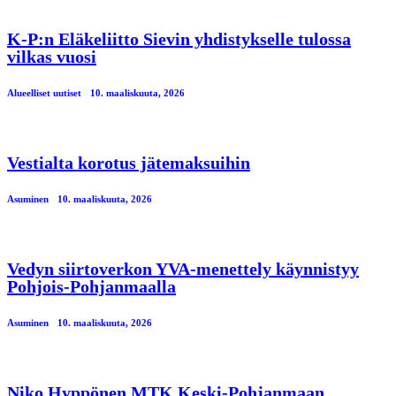
K-P:n Eläkeliitto Sievin yhdistykselle tulossa
vilkas vuosi
Alueelliset uutiset
10. maaliskuuta, 2026
Vestialta korotus jätemaksuihin
Asuminen
10. maaliskuuta, 2026
Vedyn siirtoverkon YVA-menettely käynnistyy
Pohjois-Pohjanmaalla
Asuminen
10. maaliskuuta, 2026
Niko Hyppönen MTK Keski-Pohjanmaan