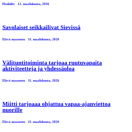
Henkilöt
12. maaliskuuta, 2026
Savolaiset seikkailivat Sievissä
Elävä maaseutu
11. maaliskuuta, 2026
Välituntitoiminta tarjoaa ruutuvapaita
aktiviteetteja ja yhdessäoloa
Elävä maaseutu
11. maaliskuuta, 2026
Miitti tarjoaaa ohjattua vapaa-ajanviettoa
nuorille
Elävä maaseutu
11. maaliskuuta, 2026