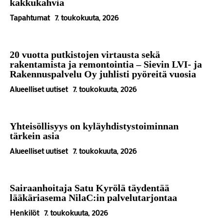
kakkukahvia
Tapahtumat
7. toukokuuta, 2026
20 vuotta putkistojen virtausta sekä
rakentamista ja remontointia – Sievin LVI- ja
Rakennuspalvelu Oy juhlisti pyöreitä vuosia
Alueelliset uutiset
7. toukokuuta, 2026
Yhteisöllisyys on kyläyhdistystoiminnan
tärkein asia
Alueelliset uutiset
7. toukokuuta, 2026
Sairaanhoitaja Satu Kyrölä täydentää
lääkäriasema NilaC:in palvelutarjontaa
Henkilöt
7. toukokuuta, 2026