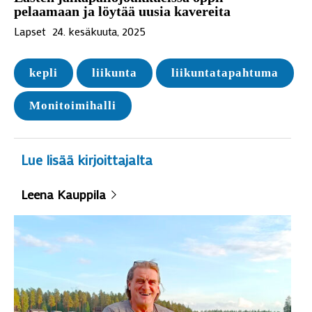
pelaamaan ja löytää uusia kavereita
Lapset
24. kesäkuuta, 2025
kepli
liikunta
liikuntatapahtuma
Monitoimihalli
Lue lisää kirjoittajalta
Leena Kauppila