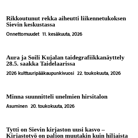
Rikkoutunut rekka aiheutti liikennetukoksen
Sievin keskustassa
Onnettomuudet
11. kesäkuuta, 2026
Aura ja Soili Kujalan taidegrafiikkanäyttely
28.5. saakka Taidelaarissa
2026 kulttuuripääkaupunkivuosi
22. toukokuuta, 2026
Minna suunnitteli unelmien hirsitalon
Asuminen
20. toukokuuta, 2026
Tytti on Sievin kirjaston uusi kasvo –
Kirjastotyö on paljon muutakin kuin hiljaista