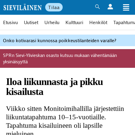
Tilaa
Etusivu
Uutiset
Urheilu
Kulttuuri
Henkilöt
Tapahtum
Onko kotivarasi kunnossa poikkeustilanteiden varalle?
SPR:n Sievi-Ylivieskan osasto kutsuu mukaan vähentämään
yksinäisyyttä
Iloa liikunnasta ja pikku
kisailusta
Viikko sitten Monitoimihallilla järjestettiin
liikuntatapahtuma 10–15-vuotiaille.
Tapahtuma kisailuineen oli lapsille
mieluinen.