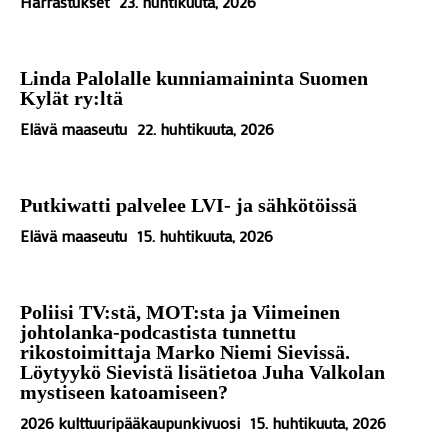
Harrastukset
23. huhtikuuta, 2026
Linda Palolalle kunniamaininta Suomen
Kylät ry:ltä
Elävä maaseutu
22. huhtikuuta, 2026
Putkiwatti palvelee LVI- ja sähkötöissä
Elävä maaseutu
15. huhtikuuta, 2026
Poliisi TV:stä, MOT:sta ja Viimeinen
johtolanka-podcastista tunnettu
rikostoimittaja Marko Niemi Sievissä.
Löytyykö Sievistä lisätietoa Juha Valkolan
mystiseen katoamiseen?
2026 kulttuuripääkaupunkivuosi
15. huhtikuuta, 2026