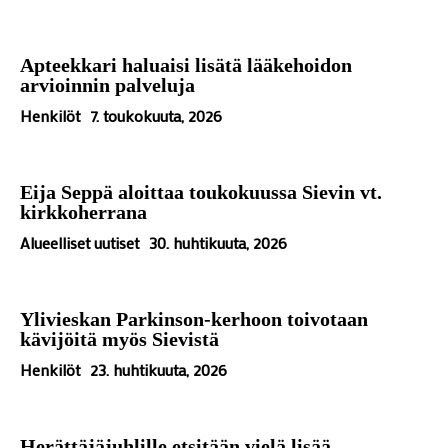
Apteekkari haluaisi lisätä lääkehoidon
arvioinnin palveluja
Henkilöt
7. toukokuuta, 2026
Eija Seppä aloittaa toukokuussa Sievin vt.
kirkkoherrana
Alueelliset uutiset
30. huhtikuuta, 2026
Ylivieskan Parkinson-kerhoon toivotaan
kävijöitä myös Sievistä
Henkilöt
23. huhtikuuta, 2026
Herättäjäjuhlille etsitään vielä lisää