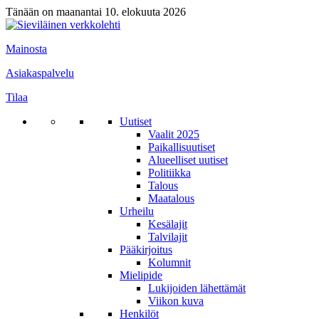
Tänään on maanantai 10. elokuuta 2026
Mainosta
Asiakaspalvelu
Tilaa
Uutiset
Vaalit 2025
Paikallisuutiset
Alueelliset uutiset
Politiikka
Talous
Maatalous
Urheilu
Kesälajit
Talvilajit
Pääkirjoitus
Kolumnit
Mielipide
Lukijoiden lähettämät
Viikon kuva
Henkilöt