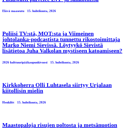
Elävä maaseutu
15. huhtikuuta, 2026
Poliisi TV:stä, MOT:sta ja Viimeinen
johtolanka-podcastista tunnettu rikostoimittaja
Marko Niemi Sievissä. Löytyykö Sievistä
lisätietoa Juha Valkolan mystiseen katoamiseen?
2026 kulttuuripääkaupunkivuosi
15. huhtikuuta, 2026
Kirkkoherra Olli Luhtasela siirtyy Urjalaan
kiitollisin mielin
Henkilöt
15. huhtikuuta, 2026
Maastopaloja risujen poltosta ja metsänuotion