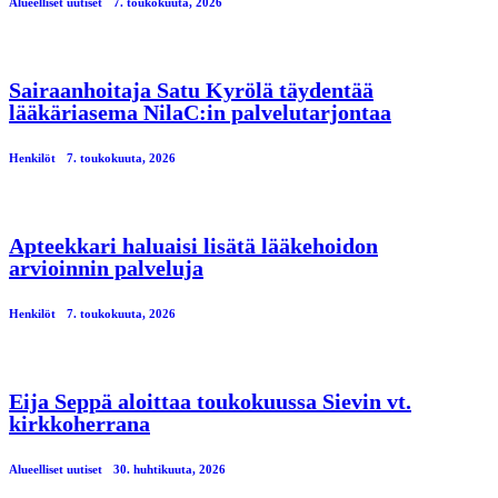
Alueelliset uutiset
7. toukokuuta, 2026
Sairaanhoitaja Satu Kyrölä täydentää
lääkäriasema NilaC:in palvelutarjontaa
Henkilöt
7. toukokuuta, 2026
Apteekkari haluaisi lisätä lääkehoidon
arvioinnin palveluja
Henkilöt
7. toukokuuta, 2026
Eija Seppä aloittaa toukokuussa Sievin vt.
kirkkoherrana
Alueelliset uutiset
30. huhtikuuta, 2026