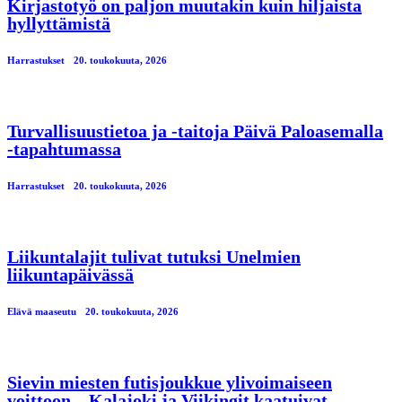
Kirjastotyö on paljon muutakin kuin hiljaista
hyllyttämistä
Harrastukset
20. toukokuuta, 2026
Turvallisuustietoa ja -taitoja Päivä Paloasemalla
-tapahtumassa
Harrastukset
20. toukokuuta, 2026
Liikuntalajit tulivat tutuksi Unelmien
liikuntapäivässä
Elävä maaseutu
20. toukokuuta, 2026
Sievin miesten futisjoukkue ylivoimaiseen
voittoon – Kalajoki ja Viikingit kaatuivat