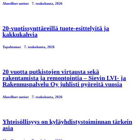
Alueelliset uutiset
7. toukokuuta, 2026
20-vuotissynttäreillä tuote-esittelyitä ja
kakkukahvia
Tapahtumat
7. toukokuuta, 2026
20 vuotta putkistojen virtausta sekä
rakentamista ja remontointia – Sievin LVI- ja
Rakennuspalvelu Oy juhlisti pyöreitä vuosia
Alueelliset uutiset
7. toukokuuta, 2026
Yhteisöllisyys on kyläyhdistystoiminnan tärkein
asia