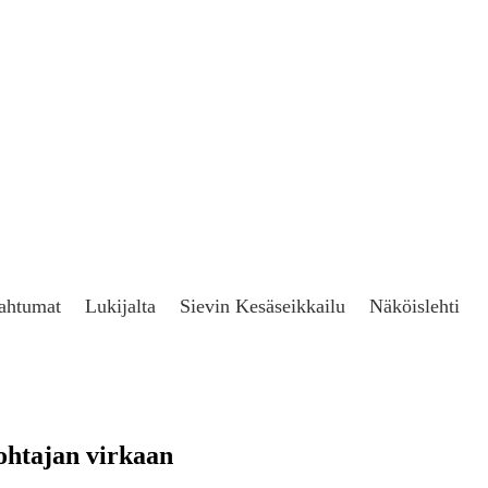
ahtumat
Lukijalta
Sievin Kesäseikkailu
Näköislehti
johtajan virkaan