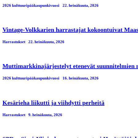
2026 kulttuuripääkaupunkivuosi
22. heinäkuuta, 2026
Vintage-Volkkarien harrastajat kokoontuivat Maa
Harrastukset
22. heinäkuuta, 2026
Muttimarkkinajärjestelyt etenevät suunnitelmien
2026 kulttuuripääkaupunkivuosi
16. heinäkuuta, 2026
Kesärieha liikutti ja viihdytti perheitä
Harrastukset
9. heinäkuuta, 2026