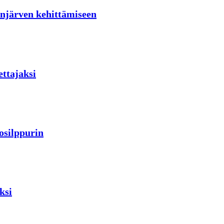
lenjärven kehittämiseen
ettajaksi
silppurin
ksi