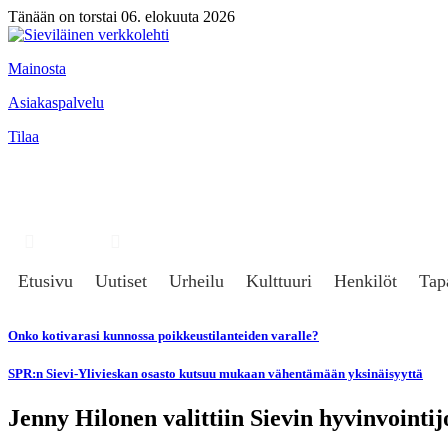
Tänään on torstai 06. elokuuta 2026
Mainosta
Asiakaspalvelu
Tilaa
Hae
Kirjaudu
Etusivu
Uutiset
Urheilu
Kulttuuri
Henkilöt
Tap
Onko kotivarasi kunnossa poikkeustilanteiden varalle?
SPR:n Sievi-Ylivieskan osasto kutsuu mukaan vähentämään yksinäisyyttä
Jenny Hilonen valittiin Sievin hyvinvointi