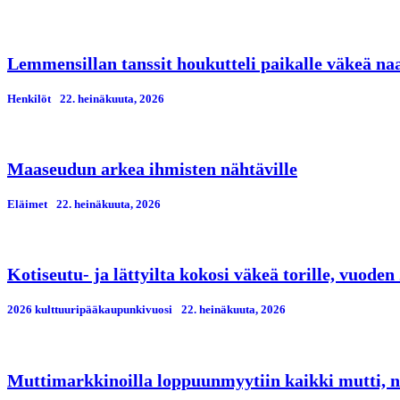
Lemmensillan tanssit houkutteli paikalle väkeä n
Henkilöt
22. heinäkuuta, 2026
Maaseudun arkea ihmisten nähtäville
Eläimet
22. heinäkuuta, 2026
Kotiseutu- ja lättyilta kokosi väkeä torille, vuod
2026 kulttuuripääkaupunkivuosi
22. heinäkuuta, 2026
Muttimarkkinoilla loppuunmyytiin kaikki mutti, n