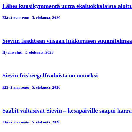
Lähes kuusikymmentä uutta ekaluokkalaista aloitt
Elävä maaseutu
5. elokuuta, 2026
Sieviin laaditaan viisaan liikkumisen suunnitelmaa
Hyvinvointi
5. elokuuta, 2026
Sievin frisbeegolfradoista on moneksi
Elävä maaseutu
5. elokuuta, 2026
Saabit valtasivat Sievin – kesäpäiville saapui har
Elävä maaseutu
5. elokuuta, 2026