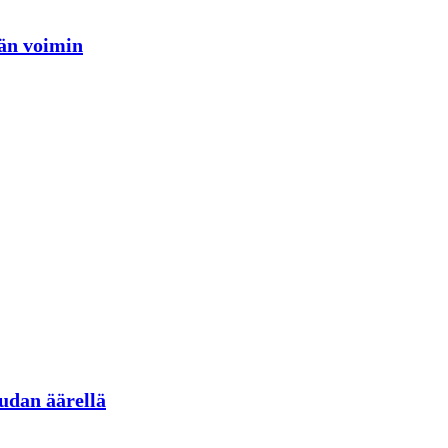
jän voimin
udan äärellä