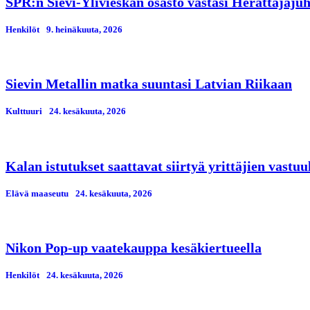
SPR:n Sievi-Ylivieskan osasto vastasi Herättäjäjuh
Henkilöt
9. heinäkuuta, 2026
Sievin Metallin matka suuntasi Latvian Riikaan
Kulttuuri
24. kesäkuuta, 2026
Kalan istutukset saattavat siirtyä yrittäjien vastuu
Elävä maaseutu
24. kesäkuuta, 2026
Nikon Pop-up vaatekauppa kesäkiertueella
Henkilöt
24. kesäkuuta, 2026