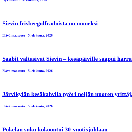
Hyvinvointi
5. elokuuta, 2026
Sievin frisbeegolfradoista on moneksi
Elävä maaseutu
5. elokuuta, 2026
Saabit valtasivat Sievin – kesäpäiville saapui har
Elävä maaseutu
5. elokuuta, 2026
Järvikylän kesäkahvila pyöri neljän nuoren yrittä
Elävä maaseutu
5. elokuuta, 2026
Pokelan suku kokoontui 30-vuotisjuhlaan