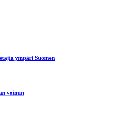
rastajia ympäri Suomen
jän voimin