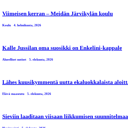
Viimeisen kerran – Meidän Järvikylän koulu
Koulu
4. helmikuuta, 2026
Kalle Jussilan oma suosikki on Enkelini-kappale
Alueelliset uutiset
5. elokuuta, 2026
Lähes kuusikymmentä uutta ekaluokkalaista aloitt
Elävä maaseutu
5. elokuuta, 2026
Sieviin laaditaan viisaan liikkumisen suunnitelmaa