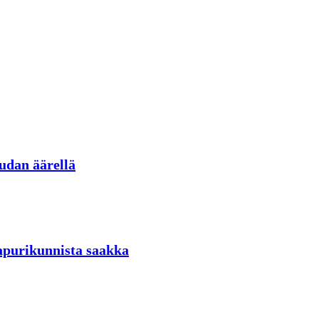
udan äärellä
aapurikunnista saakka