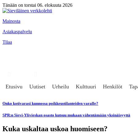
Tänään on torstai 06. elokuuta 2026
Mainosta
Asiakaspalvelu
Tilaa
Hae
Kirjaudu
Etusivu
Uutiset
Urheilu
Kulttuuri
Henkilöt
Tap
Onko kotivarasi kunnossa poikkeustilanteiden varalle?
SPR:n Sievi-Ylivieskan osasto kutsuu mukaan vähentämään yksinäisyyttä
Kuka uskaltaa uskoa huomiseen?