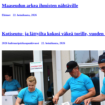
Maaseudun arkea ihmisten nähtäville
Eläimet
22. heinäkuuta, 2026
Kotiseutu- ja lättyilta kokosi väkeä torille, vuod
2026 kulttuuripääkaupunkivuosi
22. heinäkuuta, 2026