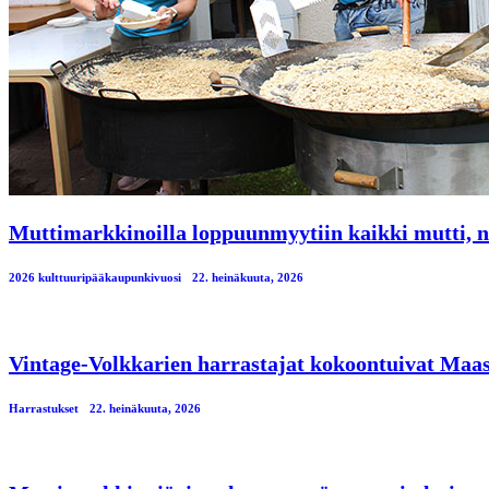
Muttimarkkinoilla loppuunmyytiin kaikki mutti, n
2026 kulttuuripääkaupunkivuosi
22. heinäkuuta, 2026
Vintage-Volkkarien harrastajat kokoontuivat Maa
Harrastukset
22. heinäkuuta, 2026