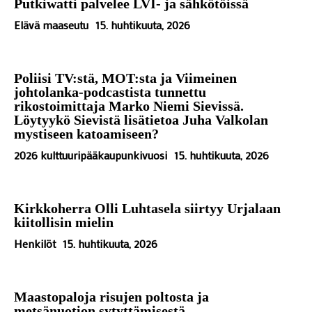
Putkiwatti palvelee LVI- ja sähkötöissä
Elävä maaseutu
15. huhtikuuta, 2026
Poliisi TV:stä, MOT:sta ja Viimeinen
johtolanka-podcastista tunnettu
rikostoimittaja Marko Niemi Sievissä.
Löytyykö Sievistä lisätietoa Juha Valkolan
mystiseen katoamiseen?
2026 kulttuuripääkaupunkivuosi
15. huhtikuuta, 2026
Kirkkoherra Olli Luhtasela siirtyy Urjalaan
kiitollisin mielin
Henkilöt
15. huhtikuuta, 2026
Maastopaloja risujen poltosta ja
metsänuotion sytyttämisestä