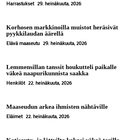
Harrastukset
29. heinäkuuta, 2026
Korhosen markkinoilla muistot heräsivät
pyykkilaudan äärellä
Elävä maaseutu
29. heinäkuuta, 2026
Lemmensillan tanssit houkutteli paikalle
väkeä naapurikunnista saakka
Henkilöt
22. heinäkuuta, 2026
Maaseudun arkea ihmisten nähtäville
Eläimet
22. heinäkuuta, 2026
Kotiseutu- ja lättyilta kokosi väkeä torille,