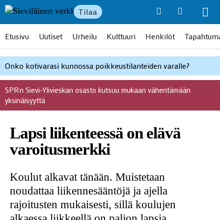
Tilaa
Etusivu
Uutiset
Urheilu
Kulttuuri
Henkilöt
Tapahtum
Onko kotivarasi kunnossa poikkeustilanteiden varalle?
SPR:n Sievi-Ylivieskan osasto kutsuu mukaan vähentämään
yksinäisyyttä
Lapsi liikenteessä on elävä
varoitusmerkki
Koulut alkavat tänään. Muistetaan
noudattaa liikennesääntöjä ja ajella
rajoitusten mukaisesti, sillä koulujen
alkaessa liikkeellä on paljon lapsia.