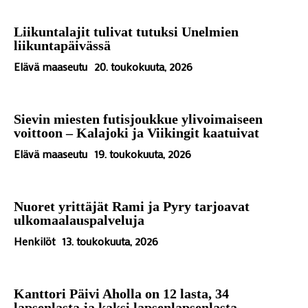
Liikuntalajit tulivat tutuksi Unelmien
liikuntapäivässä
Elävä maaseutu
20. toukokuuta, 2026
Sievin miesten futisjoukkue ylivoimaiseen
voittoon – Kalajoki ja Viikingit kaatuivat
Elävä maaseutu
19. toukokuuta, 2026
Nuoret yrittäjät Rami ja Pyry tarjoavat
ulkomaalauspalveluja
Henkilöt
13. toukokuuta, 2026
Kanttori Päivi Aholla on 12 lasta, 34
lapsenlasta ja kaksi lapsenlapsenlasta