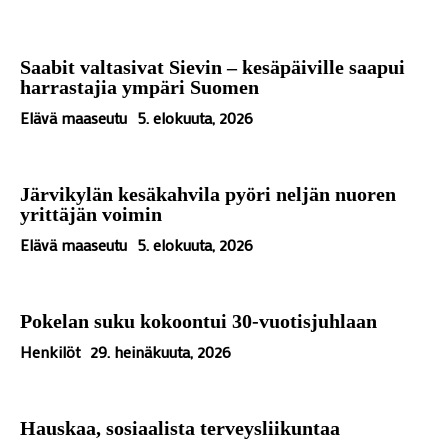
Saabit valtasivat Sievin – kesäpäiville saapui
harrastajia ympäri Suomen
Elävä maaseutu
5. elokuuta, 2026
Järvikylän kesäkahvila pyöri neljän nuoren
yrittäjän voimin
Elävä maaseutu
5. elokuuta, 2026
Pokelan suku kokoontui 30-vuotisjuhlaan
Henkilöt
29. heinäkuuta, 2026
Hauskaa, sosiaalista terveysliikuntaa