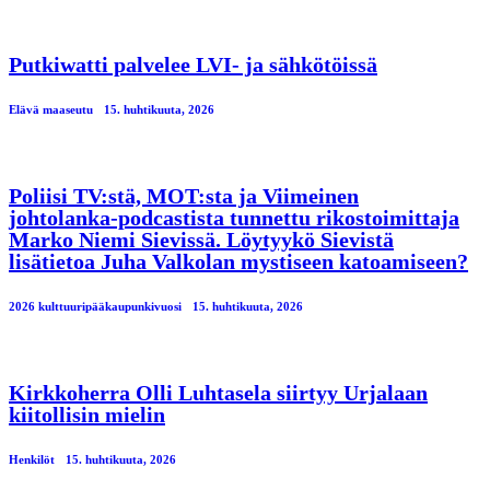
Putkiwatti palvelee LVI- ja sähkötöissä
Elävä maaseutu
15. huhtikuuta, 2026
Poliisi TV:stä, MOT:sta ja Viimeinen
johtolanka-podcastista tunnettu rikostoimittaja
Marko Niemi Sievissä. Löytyykö Sievistä
lisätietoa Juha Valkolan mystiseen katoamiseen?
2026 kulttuuripääkaupunkivuosi
15. huhtikuuta, 2026
Kirkkoherra Olli Luhtasela siirtyy Urjalaan
kiitollisin mielin
Henkilöt
15. huhtikuuta, 2026