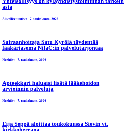
Yhteisöllisyys on kyläyhdistystoiminnan tärkein
asia
Alueelliset uutiset
7. toukokuuta, 2026
Sairaanhoitaja Satu Kyrölä täydentää
lääkäriasema NilaC:in palvelutarjontaa
Henkilöt
7. toukokuuta, 2026
Apteekkari haluaisi lisätä lääkehoidon
arvioinnin palveluja
Henkilöt
7. toukokuuta, 2026
Eija Seppä aloittaa toukokuussa Sievin vt.
kirkkoherrana