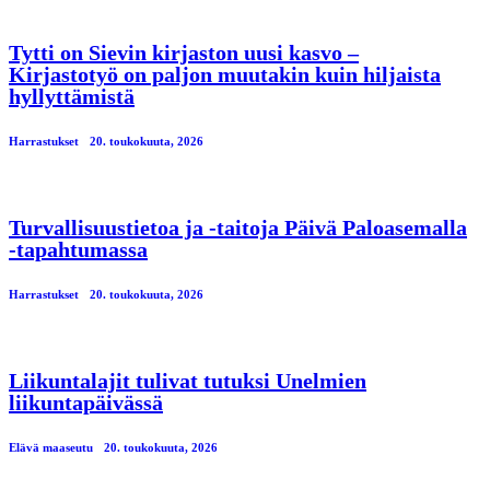
Tytti on Sievin kirjaston uusi kasvo –
Kirjastotyö on paljon muutakin kuin hiljaista
hyllyttämistä
Harrastukset
20. toukokuuta, 2026
Turvallisuustietoa ja -taitoja Päivä Paloasemalla
-tapahtumassa
Harrastukset
20. toukokuuta, 2026
Liikuntalajit tulivat tutuksi Unelmien
liikuntapäivässä
Elävä maaseutu
20. toukokuuta, 2026