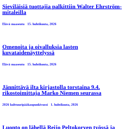
Sieviläisiä tuottajia palkittiin Walter Ehrström-
mitaleilla
Elävä maaseutu
15. huhtikuuta, 2026
Omenoita ja oivalluksia lasten
kuvataidenäyttelyssä
Elävä maaseutu
15. huhtikuuta, 2026
Jännittävä ilta kirjastolla torstaina 9.4.
rikostoimittaja Marko Niemen seurassa
2026 kulttuuripääkaupunkivuosi
1. huhtikuuta, 2026
Luonto on lähellä Reijo Peltokorven työssä ja