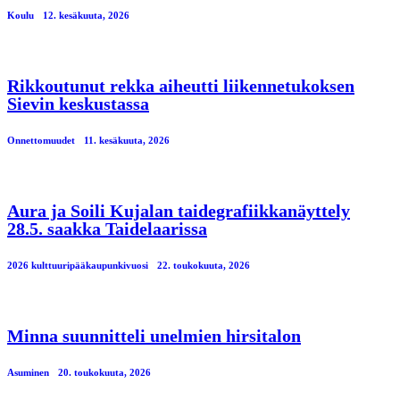
Koulu
12. kesäkuuta, 2026
Rikkoutunut rekka aiheutti liikennetukoksen
Sievin keskustassa
Onnettomuudet
11. kesäkuuta, 2026
Aura ja Soili Kujalan taidegrafiikkanäyttely
28.5. saakka Taidelaarissa
2026 kulttuuripääkaupunkivuosi
22. toukokuuta, 2026
Minna suunnitteli unelmien hirsitalon
Asuminen
20. toukokuuta, 2026