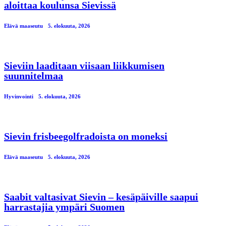
aloittaa koulunsa Sievissä
Elävä maaseutu
5. elokuuta, 2026
Sieviin laaditaan viisaan liikkumisen
suunnitelmaa
Hyvinvointi
5. elokuuta, 2026
Sievin frisbeegolfradoista on moneksi
Elävä maaseutu
5. elokuuta, 2026
Saabit valtasivat Sievin – kesäpäiville saapui
harrastajia ympäri Suomen