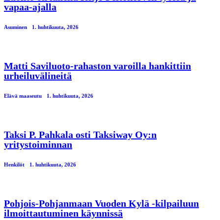
vapaa-ajalla
Asuminen
1. huhtikuuta, 2026
Matti Saviluoto-rahaston varoilla hankittiin
urheiluvälineitä
Elävä maaseutu
1. huhtikuuta, 2026
Taksi P. Pahkala osti Taksiway Oy:n
yritystoiminnan
Henkilöt
1. huhtikuuta, 2026
Pohjois-Pohjanmaan Vuoden Kylä -kilpailuun
ilmoittautuminen käynnissä