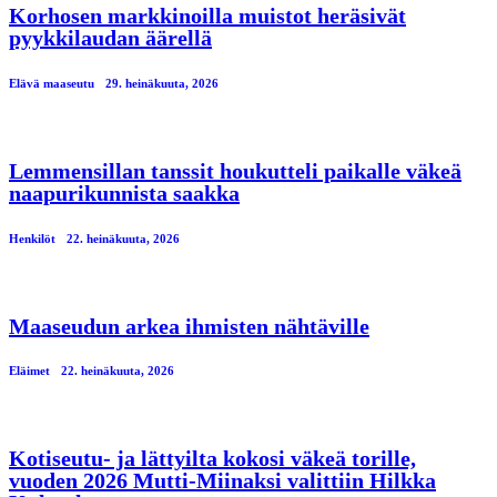
Korhosen markkinoilla muistot heräsivät
pyykkilaudan äärellä
Elävä maaseutu
29. heinäkuuta, 2026
Lemmensillan tanssit houkutteli paikalle väkeä
naapurikunnista saakka
Henkilöt
22. heinäkuuta, 2026
Maaseudun arkea ihmisten nähtäville
Eläimet
22. heinäkuuta, 2026
Kotiseutu- ja lättyilta kokosi väkeä torille,
vuoden 2026 Mutti-Miinaksi valittiin Hilkka