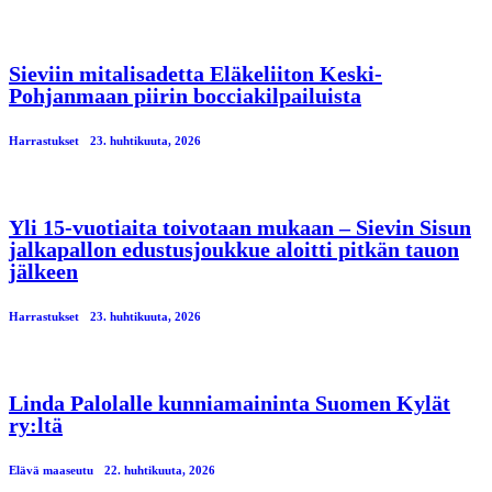
Sieviin mitalisadetta Eläkeliiton Keski-
Pohjanmaan piirin bocciakilpailuista
Harrastukset
23. huhtikuuta, 2026
Yli 15-vuotiaita toivotaan mukaan – Sievin Sisun
jalkapallon edustusjoukkue aloitti pitkän tauon
jälkeen
Harrastukset
23. huhtikuuta, 2026
Linda Palolalle kunniamaininta Suomen Kylät
ry:ltä
Elävä maaseutu
22. huhtikuuta, 2026