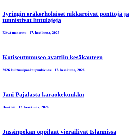
Jyringin eräkerholaiset nikkaroivat pönttöjä ja
tunnistivat lintulajeja
Elävä maaseutu
17. kesäkuuta, 2026
Kotiseutumuseo avattiin kesäkauteen
2026 kulttuuripääkaupunkivuosi
17. kesäkuuta, 2026
Jani Pajalasta karaokekunkku
Henkilöt
12. kesäkuuta, 2026
Jussinpekan oppilaat vierailivat Islannissa