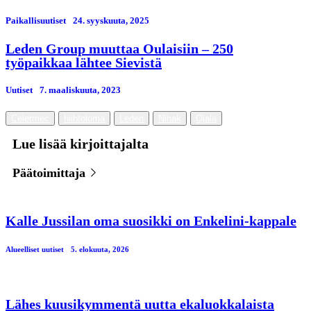
Paikallisuutiset
24. syyskuuta, 2025
Leden Group muuttaa Oulaisiin – 250
työpaikkaa lähtee Sievistä
Uutiset
7. maaliskuuta, 2023
Celermec
hiihtoloma
Leden
Nihak
Ojala
Lue lisää kirjoittajalta
Päätoimittaja
Kalle Jussilan oma suosikki on Enkelini-kappale
Alueelliset uutiset
5. elokuuta, 2026
Lähes kuusikymmentä uutta ekaluokkalaista