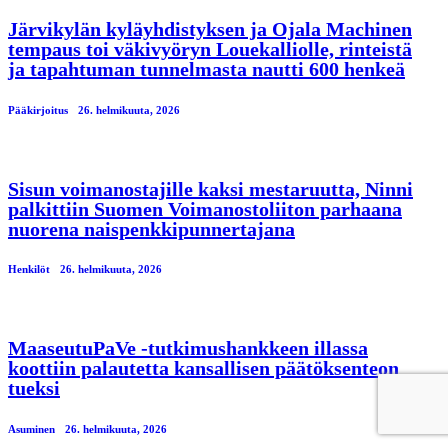
Järvikylän kyläyhdistyksen ja Ojala Machinen
tempaus toi väkivyöryn Louekalliolle, rinteistä
ja tapahtuman tunnelmasta nautti 600 henkeä
Pääkirjoitus
26. helmikuuta, 2026
Sisun voimanostajille kaksi mestaruutta, Ninni
palkittiin Suomen Voimanostoliiton parhaana
nuorena naispenkkipunnertajana
Henkilöt
26. helmikuuta, 2026
MaaseutuPaVe -tutkimushankkeen illassa
koottiin palautetta kansallisen päätöksenteon
tueksi
Asuminen
26. helmikuuta, 2026