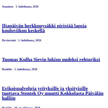
Asuminen
1. huhtikuuta, 2026
Iltapäivän herkkupysäkki piristää lapsia
kouluviikon keskellä
Hyvinvointi
1. huhtikuuta, 2026
Tuomas Kulha Sievin lukion uudeksi rehtoriksi
Henkilöt
1. huhtikuuta, 2026
Erikoispalveluja yrityksille ja yksityisille
tuottava Stentek Oy muutti Kokkolasta Päivälän
halliin
Henkilöt
26. maaliskuuta, 2026