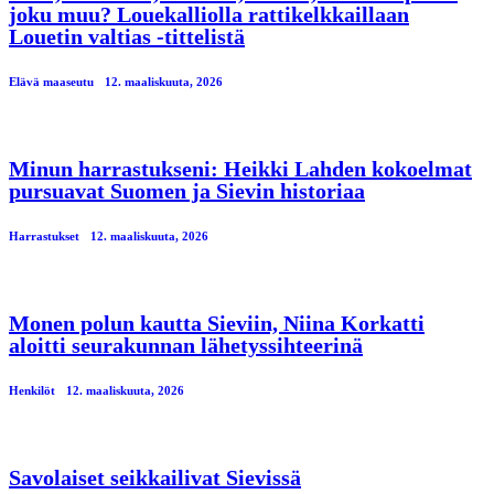
joku muu? Louekalliolla rattikelkkaillaan
Louetin valtias -tittelistä
Elävä maaseutu
12. maaliskuuta, 2026
Minun harrastukseni: Heikki Lahden kokoelmat
pursuavat Suomen ja Sievin historiaa
Harrastukset
12. maaliskuuta, 2026
Monen polun kautta Sieviin, Niina Korkatti
aloitti seurakunnan lähetyssihteerinä
Henkilöt
12. maaliskuuta, 2026
Savolaiset seikkailivat Sievissä