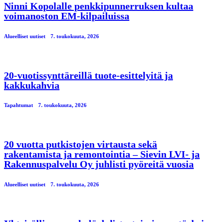
Ninni Kopolalle penkkipunnerruksen kultaa
voimanoston EM-kilpailuissa
Alueelliset uutiset
7. toukokuuta, 2026
20-vuotissynttäreillä tuote-esittelyitä ja
kakkukahvia
Tapahtumat
7. toukokuuta, 2026
20 vuotta putkistojen virtausta sekä
rakentamista ja remontointia – Sievin LVI- ja
Rakennuspalvelu Oy juhlisti pyöreitä vuosia
Alueelliset uutiset
7. toukokuuta, 2026