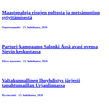
Maastopaloja risujen poltosta ja metsänuotion
sytyttämisestä
Onnettomuudet
15. huhtikuuta, 2026
Parturi-kampaamo Salonki Ässä avasi ovensa
Sievin keskustassa
Elävä maaseutu
15. huhtikuuta, 2026
Valtakunnallinen Ihoyhdistys järjesti
tapahtumaillan Urjanlinnassa
Hyvinvointi
15. huhtikuuta, 2026