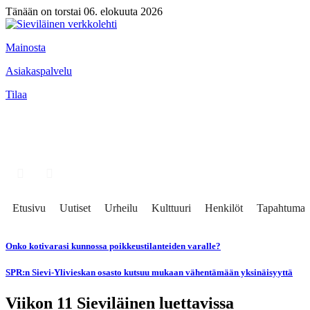
Tänään on torstai 06. elokuuta 2026
Mainosta
Asiakaspalvelu
Tilaa
Etusivu
Uutiset
Urheilu
Kulttuuri
Henkilöt
Tapahtumat
Onko kotivarasi kunnossa poikkeustilanteiden varalle?
SPR:n Sievi-Ylivieskan osasto kutsuu mukaan vähentämään yksinäisyyttä
Viikon 11 Sieviläinen luettavissa