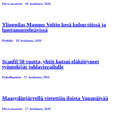
Elävä maaseutu
18. kesäkuuta, 2026
Ylioppilas Maunus Voltin kesä kuluu töissä ja
luottamustehtävissä
Henkilöt
18. kesäkuuta, 2026
Scanfil 50 vuotta, yhtiö kutsui eläköityneet
työntekijät juhlavierailulle
Paikallisuutiset
17. kesäkuuta, 2026
Maasydänjärvellä vietettiin iloista Vapapäivää
Elävä maaseutu
17. kesäkuuta, 2026