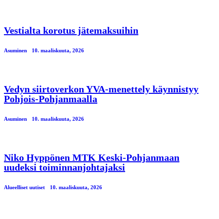
Vestialta korotus jätemaksuihin
Asuminen
10. maaliskuuta, 2026
Vedyn siirtoverkon YVA-menettely käynnistyy
Pohjois-Pohjanmaalla
Asuminen
10. maaliskuuta, 2026
Niko Hyppönen MTK Keski-Pohjanmaan
uudeksi toiminnanjohtajaksi
Alueelliset uutiset
10. maaliskuuta, 2026