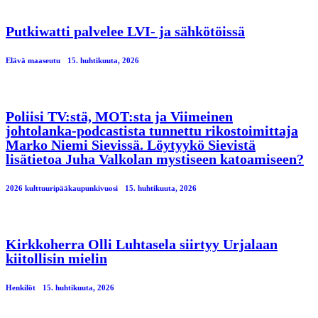
Putkiwatti palvelee LVI- ja sähkötöissä
Elävä maaseutu
15. huhtikuuta, 2026
Poliisi TV:stä, MOT:sta ja Viimeinen
johtolanka-podcastista tunnettu rikostoimittaja
Marko Niemi Sievissä. Löytyykö Sievistä
lisätietoa Juha Valkolan mystiseen katoamiseen?
2026 kulttuuripääkaupunkivuosi
15. huhtikuuta, 2026
Kirkkoherra Olli Luhtasela siirtyy Urjalaan
kiitollisin mielin
Henkilöt
15. huhtikuuta, 2026