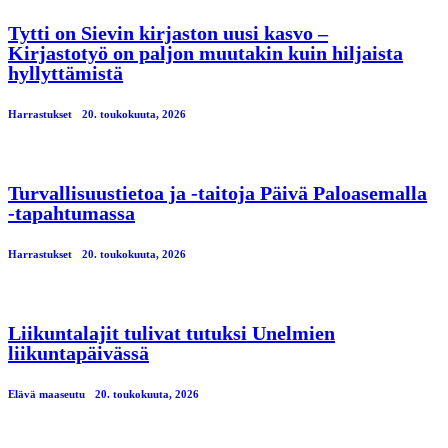
Tytti on Sievin kirjaston uusi kasvo –
Kirjastotyö on paljon muutakin kuin hiljaista
hyllyttämistä
Harrastukset
20. toukokuuta, 2026
Turvallisuustietoa ja -taitoja Päivä Paloasemalla
-tapahtumassa
Harrastukset
20. toukokuuta, 2026
Liikuntalajit tulivat tutuksi Unelmien
liikuntapäivässä
Elävä maaseutu
20. toukokuuta, 2026