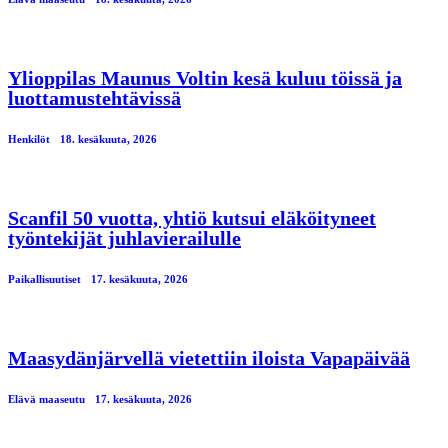
Ylioppilas Maunus Voltin kesä kuluu töissä ja
luottamustehtävissä
Henkilöt
18. kesäkuuta, 2026
Scanfil 50 vuotta, yhtiö kutsui eläköityneet
työntekijät juhlavierailulle
Paikallisuutiset
17. kesäkuuta, 2026
Maasydänjärvellä vietettiin iloista Vapapäivää
Elävä maaseutu
17. kesäkuuta, 2026