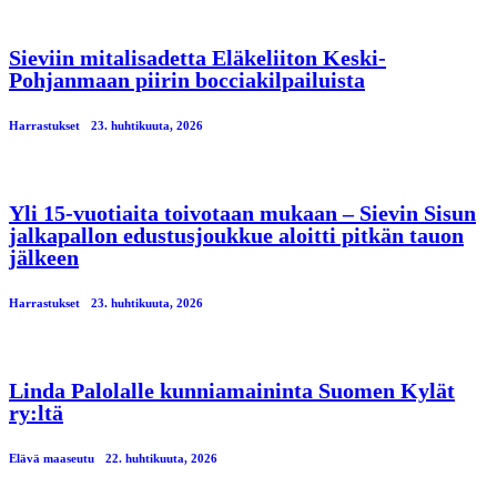
Sieviin mitalisadetta Eläkeliiton Keski-
Pohjanmaan piirin bocciakilpailuista
Harrastukset
23. huhtikuuta, 2026
Yli 15-vuotiaita toivotaan mukaan – Sievin Sisun
jalkapallon edustusjoukkue aloitti pitkän tauon
jälkeen
Harrastukset
23. huhtikuuta, 2026
Linda Palolalle kunniamaininta Suomen Kylät
ry:ltä
Elävä maaseutu
22. huhtikuuta, 2026