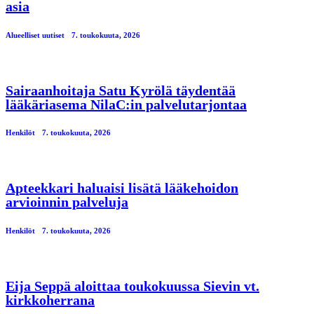
asia
Alueelliset uutiset
7. toukokuuta, 2026
Sairaanhoitaja Satu Kyrölä täydentää
lääkäriasema NilaC:in palvelutarjontaa
Henkilöt
7. toukokuuta, 2026
Apteekkari haluaisi lisätä lääkehoidon
arvioinnin palveluja
Henkilöt
7. toukokuuta, 2026
Eija Seppä aloittaa toukokuussa Sievin vt.
kirkkoherrana