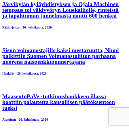
Järvikylän kyläyhdistyksen ja Ojala Machinen
tempaus toi väkivyöryn Louekalliolle, rinteistä
ja tapahtuman tunnelmasta nautti 600 henkeä
Pääkirjoitus
26. helmikuuta, 2026
Sisun voimanostajille kaksi mestaruutta, Ninni
palkittiin Suomen Voimanostoliiton parhaana
nuorena naispenkkipunnertajana
Henkilöt
26. helmikuuta, 2026
MaaseutuPaVe -tutkimushankkeen illassa
koottiin palautetta kansallisen päätöksenteon
tueksi
Asuminen
26. helmikuuta, 2026