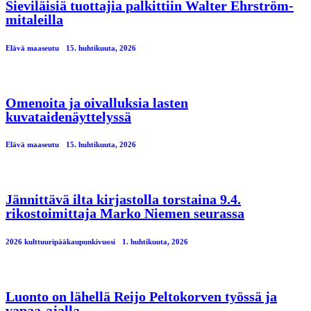
Sieviläisiä tuottajia palkittiin Walter Ehrström-
mitaleilla
Elävä maaseutu
15. huhtikuuta, 2026
Omenoita ja oivalluksia lasten
kuvataidenäyttelyssä
Elävä maaseutu
15. huhtikuuta, 2026
Jännittävä ilta kirjastolla torstaina 9.4.
rikostoimittaja Marko Niemen seurassa
2026 kulttuuripääkaupunkivuosi
1. huhtikuuta, 2026
Luonto on lähellä Reijo Peltokorven työssä ja
vapaa-ajalla