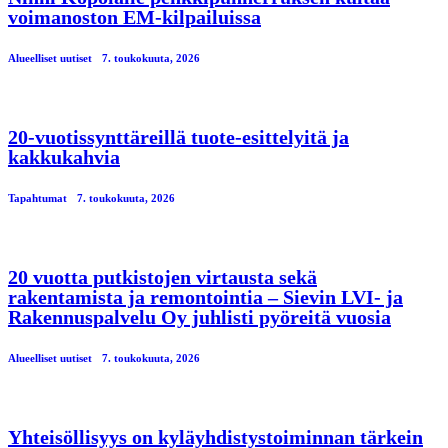
voimanoston EM-kilpailuissa
Alueelliset uutiset
7. toukokuuta, 2026
20-vuotissynttäreillä tuote-esittelyitä ja
kakkukahvia
Tapahtumat
7. toukokuuta, 2026
20 vuotta putkistojen virtausta sekä
rakentamista ja remontointia – Sievin LVI- ja
Rakennuspalvelu Oy juhlisti pyöreitä vuosia
Alueelliset uutiset
7. toukokuuta, 2026
Yhteisöllisyys on kyläyhdistystoiminnan tärkein