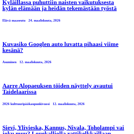
Kyläillassa puhuttiin naisten vaikutuksesta
kylän elämään ja heidän tekemästään työstä
Elävä maaseutu
24. maaliskuuta, 2026
Kuvasiko Googlen auto luvatta pihaasi viime
kesänä?
Asuminen
12. maaliskuuta, 2026
Aarre Alopaeuksen töiden näyttely avautui
Taidelaarissa
2026 kulttuuripääkaupunkivuosi
12. maaliskuuta, 2026
Sievi, Ylivieska, Kannus, Nivala, Toholampi vai
joku muu? Louekalliolla rattikelkkaillaan