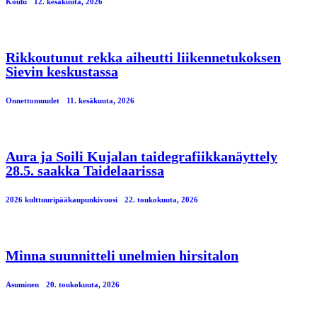
Koulu
12. kesäkuuta, 2026
Rikkoutunut rekka aiheutti liikennetukoksen
Sievin keskustassa
Onnettomuudet
11. kesäkuuta, 2026
Aura ja Soili Kujalan taidegrafiikkanäyttely
28.5. saakka Taidelaarissa
2026 kulttuuripääkaupunkivuosi
22. toukokuuta, 2026
Minna suunnitteli unelmien hirsitalon
Asuminen
20. toukokuuta, 2026