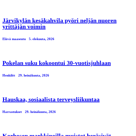
Järvikylän kesäkahvila pyöri neljän nuoren
yrittäjän voimin
Elävä maaseutu
5. elokuuta, 2026
Pokelan suku kokoontui 30-vuotisjuhlaan
Henkilöt
29. heinäkuuta, 2026
Hauskaa, sosiaalista terveysliikuntaa
Harrastukset
29. heinäkuuta, 2026
Korhosen markkinoilla muistot heräsivät