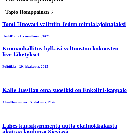
Tapio Romppainen
Tomi Huovari valittiin Jedun toimialajohtajaksi
Henkilöt
22. tammikuuta, 2026
Kunnanhallitus hylkäsi valtuuston kokousten
live-lähetykset
Politiikka
29. lokakuuta, 2025
Kalle Jussilan oma suosikki on Enkelini-kappale
Alueelliset uutiset
5. elokuuta, 2026
Lähes kuusikymmentä uutta ekaluokkalaista
aloittaa koulunsa Sievissä