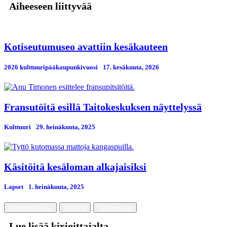
Aiheeseen liittyvää
Kotiseutumuseo avattiin kesäkauteen
2026 kulttuuripääkaupunkivuosi
17. kesäkuuta, 2026
Fransutöitä esillä Taitokeskuksen näyttelyssä
Kulttuuri
29. heinäkuuta, 2025
Käsitöitä kesäloman alkajaisiksi
Lapset
1. heinäkuuta, 2025
fransutekniikka
käsityöt
Taitokeskus
Lue lisää kirjoittajalta