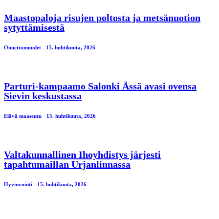
Maastopaloja risujen poltosta ja metsänuotion
sytyttämisestä
Onnettomuudet
15. huhtikuuta, 2026
Parturi-kampaamo Salonki Ässä avasi ovensa
Sievin keskustassa
Elävä maaseutu
15. huhtikuuta, 2026
Valtakunnallinen Ihoyhdistys järjesti
tapahtumaillan Urjanlinnassa
Hyvinvointi
15. huhtikuuta, 2026