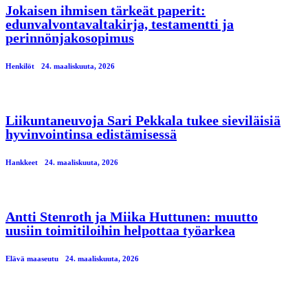
Jokaisen ihmisen tärkeät paperit:
edunvalvontavaltakirja, testamentti ja
perinnönjakosopimus
Henkilöt
24. maaliskuuta, 2026
Liikuntaneuvoja Sari Pekkala tukee sieviläisiä
hyvinvointinsa edistämisessä
Hankkeet
24. maaliskuuta, 2026
Antti Stenroth ja Miika Huttunen: muutto
uusiin toimitiloihin helpottaa työarkea
Elävä maaseutu
24. maaliskuuta, 2026