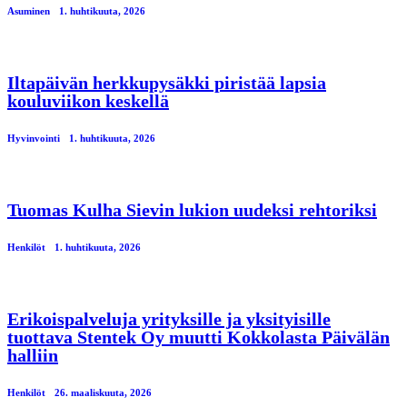
Asuminen
1. huhtikuuta, 2026
Iltapäivän herkkupysäkki piristää lapsia
kouluviikon keskellä
Hyvinvointi
1. huhtikuuta, 2026
Tuomas Kulha Sievin lukion uudeksi rehtoriksi
Henkilöt
1. huhtikuuta, 2026
Erikoispalveluja yrityksille ja yksityisille
tuottava Stentek Oy muutti Kokkolasta Päivälän
halliin
Henkilöt
26. maaliskuuta, 2026