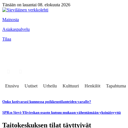
Tänään on lauantai 08. elokuuta 2026
Mainosta
Asiakaspalvelu
Tilaa
Etusivu
Uutiset
Urheilu
Kulttuuri
Henkilöt
Tapahtumat
Onko kotivarasi kunnossa poikkeustilanteiden varalle?
SPR:n Sievi-Ylivieskan osasto kutsuu mukaan vähentämään yksinäisyyttä
Taitokeskuksen tilat täyttyivät