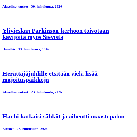
Alueelliset uutiset
30. huhtikuuta, 2026
Ylivieskan Parkinson-kerhoon toivotaan
kävijöitä myös Sievistä
Henkilöt
23. huhtikuuta, 2026
Herättäjäjuhlille etsitään vielä lisää
majoituspaikkoja
Alueelliset uutiset
23. huhtikuuta, 2026
Hanhi katkaisi sähköt ja aiheutti maastopalon
Eläimet
23. huhtikuuta, 2026