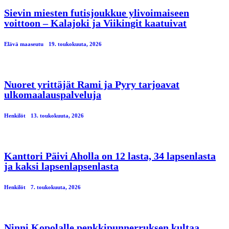
Sievin miesten futisjoukkue ylivoimaiseen
voittoon – Kalajoki ja Viikingit kaatuivat
Elävä maaseutu
19. toukokuuta, 2026
Nuoret yrittäjät Rami ja Pyry tarjoavat
ulkomaalauspalveluja
Henkilöt
13. toukokuuta, 2026
Kanttori Päivi Aholla on 12 lasta, 34 lapsenlasta
ja kaksi lapsenlapsenlasta
Henkilöt
7. toukokuuta, 2026
Ninni Kopolalle penkkipunnerruksen kultaa