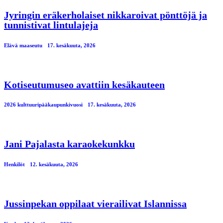
Jyringin eräkerholaiset nikkaroivat pönttöjä ja
tunnistivat lintulajeja
Elävä maaseutu
17. kesäkuuta, 2026
Kotiseutumuseo avattiin kesäkauteen
2026 kulttuuripääkaupunkivuosi
17. kesäkuuta, 2026
Jani Pajalasta karaokekunkku
Henkilöt
12. kesäkuuta, 2026
Jussinpekan oppilaat vierailivat Islannissa