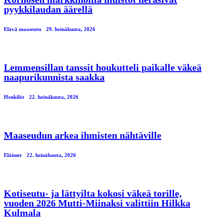
pyykkilaudan äärellä
Elävä maaseutu
29. heinäkuuta, 2026
Lemmensillan tanssit houkutteli paikalle väkeä
naapurikunnista saakka
Henkilöt
22. heinäkuuta, 2026
Maaseudun arkea ihmisten nähtäville
Eläimet
22. heinäkuuta, 2026
Kotiseutu- ja lättyilta kokosi väkeä torille,
vuoden 2026 Mutti-Miinaksi valittiin Hilkka
Kulmala