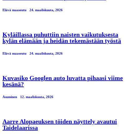
Elävä maaseutu
24. maaliskuuta, 2026
Kyläillassa puhuttiin naisten vaikutuksesta
kylän elämään ja heidän tekemästään työstä
Elävä maaseutu
24. maaliskuuta, 2026
Kuvasiko Googlen auto luvatta pihaasi viime
kesänä?
Asuminen
12. maaliskuuta, 2026
Aarre Alopaeuksen töiden näyttely avautui
Taidelaarissa