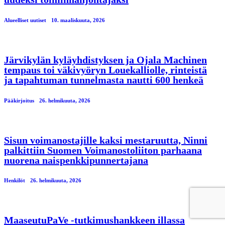
Alueelliset uutiset
10. maaliskuuta, 2026
Järvikylän kyläyhdistyksen ja Ojala Machinen
tempaus toi väkivyöryn Louekalliolle, rinteistä
ja tapahtuman tunnelmasta nautti 600 henkeä
Pääkirjoitus
26. helmikuuta, 2026
Sisun voimanostajille kaksi mestaruutta, Ninni
palkittiin Suomen Voimanostoliiton parhaana
nuorena naispenkkipunnertajana
Henkilöt
26. helmikuuta, 2026
MaaseutuPaVe -tutkimushankkeen illassa