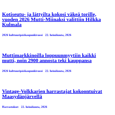
Kotiseutu- ja lättyilta kokosi väkeä torille,
vuoden 2026 Mutti-Miinaksi valittiin Hilkka
Kulmala
2026 kulttuuripääkaupunkivuosi
22. heinäkuuta, 2026
Muttimarkkinoilla loppuunmyytiin kaikki
mutti, noin 2900 annosta teki kauppansa
2026 kulttuuripääkaupunkivuosi
22. heinäkuuta, 2026
Vintage-Volkkarien harrastajat kokoontuivat
Maasydänjärvellä
Harrastukset
22. heinäkuuta, 2026