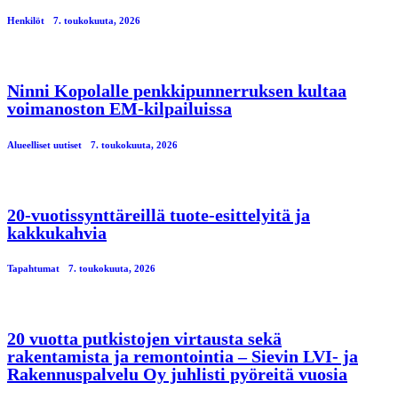
Henkilöt
7. toukokuuta, 2026
Ninni Kopolalle penkkipunnerruksen kultaa
voimanoston EM-kilpailuissa
Alueelliset uutiset
7. toukokuuta, 2026
20-vuotissynttäreillä tuote-esittelyitä ja
kakkukahvia
Tapahtumat
7. toukokuuta, 2026
20 vuotta putkistojen virtausta sekä
rakentamista ja remontointia – Sievin LVI- ja
Rakennuspalvelu Oy juhlisti pyöreitä vuosia