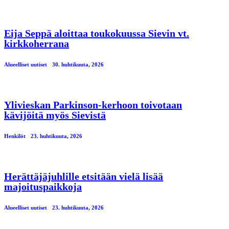
Eija Seppä aloittaa toukokuussa Sievin vt.
kirkkoherrana
Alueelliset uutiset
30. huhtikuuta, 2026
Ylivieskan Parkinson-kerhoon toivotaan
kävijöitä myös Sievistä
Henkilöt
23. huhtikuuta, 2026
Herättäjäjuhlille etsitään vielä lisää
majoituspaikkoja
Alueelliset uutiset
23. huhtikuuta, 2026