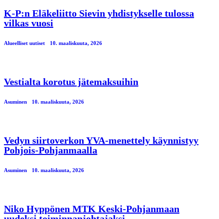
K-P:n Eläkeliitto Sievin yhdistykselle tulossa
vilkas vuosi
Alueelliset uutiset
10. maaliskuuta, 2026
Vestialta korotus jätemaksuihin
Asuminen
10. maaliskuuta, 2026
Vedyn siirtoverkon YVA-menettely käynnistyy
Pohjois-Pohjanmaalla
Asuminen
10. maaliskuuta, 2026
Niko Hyppönen MTK Keski-Pohjanmaan
uudeksi toiminnanjohtajaksi