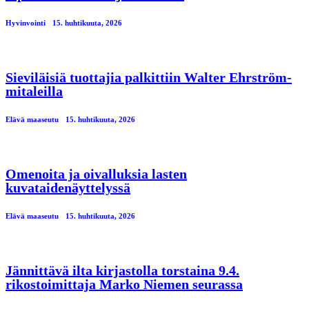
Hyvinvointi
15. huhtikuuta, 2026
Sieviläisiä tuottajia palkittiin Walter Ehrström-
mitaleilla
Elävä maaseutu
15. huhtikuuta, 2026
Omenoita ja oivalluksia lasten
kuvataidenäyttelyssä
Elävä maaseutu
15. huhtikuuta, 2026
Jännittävä ilta kirjastolla torstaina 9.4.
rikostoimittaja Marko Niemen seurassa