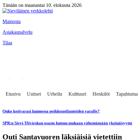
Tänään on maanantai 10. elokuuta 2026
Mainosta
Asiakaspalvelu
Tilaa
Etusivu
Uutiset
Urheilu
Kulttuuri
Henkilöt
Tapahtumat
Onko kotivarasi kunnossa poikkeustilanteiden varalle?
SPR:n Sievi-Ylivieskan osasto kutsuu mukaan vähentämään yksinäisyyttä
Outi Santavuoren läksiäisiä vietettiin