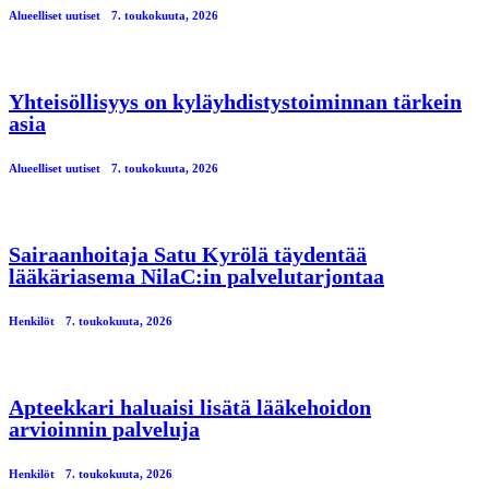
Alueelliset uutiset
7. toukokuuta, 2026
Yhteisöllisyys on kyläyhdistystoiminnan tärkein
asia
Alueelliset uutiset
7. toukokuuta, 2026
Sairaanhoitaja Satu Kyrölä täydentää
lääkäriasema NilaC:in palvelutarjontaa
Henkilöt
7. toukokuuta, 2026
Apteekkari haluaisi lisätä lääkehoidon
arvioinnin palveluja
Henkilöt
7. toukokuuta, 2026