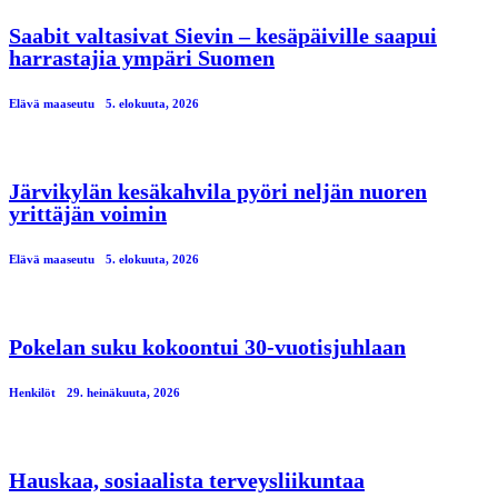
Saabit valtasivat Sievin – kesäpäiville saapui
harrastajia ympäri Suomen
Elävä maaseutu
5. elokuuta, 2026
Järvikylän kesäkahvila pyöri neljän nuoren
yrittäjän voimin
Elävä maaseutu
5. elokuuta, 2026
Pokelan suku kokoontui 30-vuotisjuhlaan
Henkilöt
29. heinäkuuta, 2026
Hauskaa, sosiaalista terveysliikuntaa