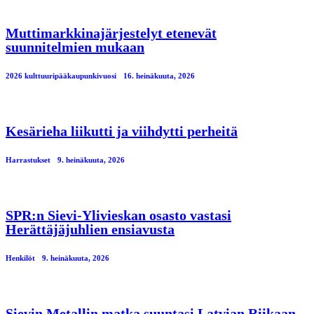
Muttimarkkinajärjestelyt etenevät
suunnitelmien mukaan
2026 kulttuuripääkaupunkivuosi
16. heinäkuuta, 2026
Kesärieha liikutti ja viihdytti perheitä
Harrastukset
9. heinäkuuta, 2026
SPR:n Sievi-Ylivieskan osasto vastasi
Herättäjäjuhlien ensiavusta
Henkilöt
9. heinäkuuta, 2026
Sievin Metallin matka suuntasi Latvian Riikaan