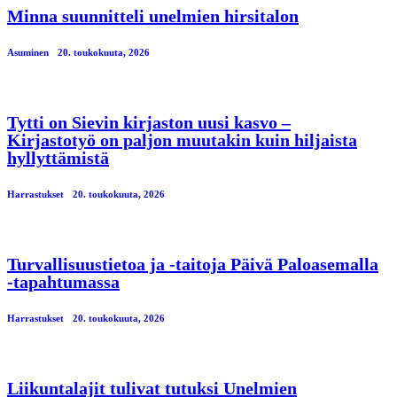
Minna suunnitteli unelmien hirsitalon
Asuminen
20. toukokuuta, 2026
Tytti on Sievin kirjaston uusi kasvo –
Kirjastotyö on paljon muutakin kuin hiljaista
hyllyttämistä
Harrastukset
20. toukokuuta, 2026
Turvallisuustietoa ja -taitoja Päivä Paloasemalla
-tapahtumassa
Harrastukset
20. toukokuuta, 2026
Liikuntalajit tulivat tutuksi Unelmien