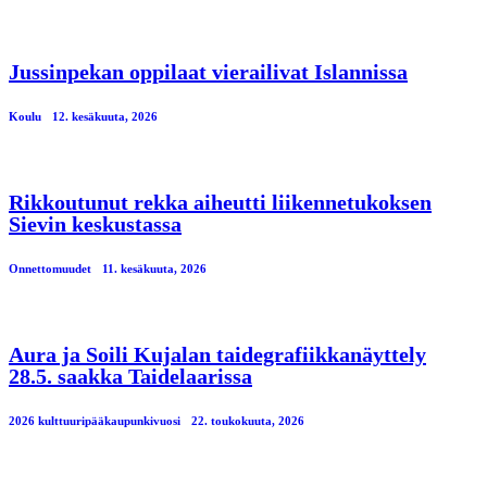
Jussinpekan oppilaat vierailivat Islannissa
Koulu
12. kesäkuuta, 2026
Rikkoutunut rekka aiheutti liikennetukoksen
Sievin keskustassa
Onnettomuudet
11. kesäkuuta, 2026
Aura ja Soili Kujalan taidegrafiikkanäyttely
28.5. saakka Taidelaarissa
2026 kulttuuripääkaupunkivuosi
22. toukokuuta, 2026