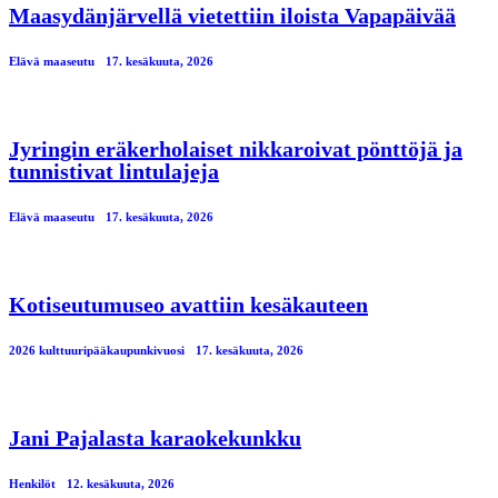
Maasydänjärvellä vietettiin iloista Vapapäivää
Elävä maaseutu
17. kesäkuuta, 2026
Jyringin eräkerholaiset nikkaroivat pönttöjä ja
tunnistivat lintulajeja
Elävä maaseutu
17. kesäkuuta, 2026
Kotiseutumuseo avattiin kesäkauteen
2026 kulttuuripääkaupunkivuosi
17. kesäkuuta, 2026
Jani Pajalasta karaokekunkku
Henkilöt
12. kesäkuuta, 2026