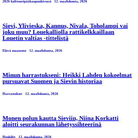
2026 kulttuuripääkaupunkivuosi
12. maaliskuuta, 2026
Sievi, Ylivieska, Kannus, Nivala, Toholampi vai
joku muu? Louekalliolla rattikelkkaillaan
Louetin valtias -tittelistä
Elävä maaseutu
12. maaliskuuta, 2026
Minun harrastukseni: Heikki Lahden kokoelmat
pursuavat Suomen ja Sievin historiaa
Harrastukset
12. maaliskuuta, 2026
Monen polun kautta Sieviin, Niina Korkatti
aloitti seurakunnan lähetyssihteerinä
Henkilöt
12. maaliskuuta, 2026