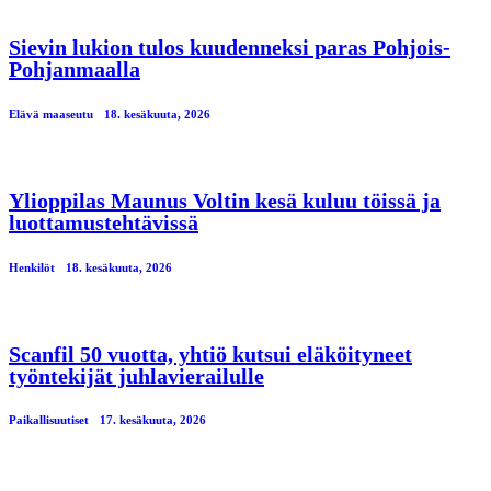
Sievin lukion tulos kuudenneksi paras Pohjois-
Pohjanmaalla
Elävä maaseutu
18. kesäkuuta, 2026
Ylioppilas Maunus Voltin kesä kuluu töissä ja
luottamustehtävissä
Henkilöt
18. kesäkuuta, 2026
Scanfil 50 vuotta, yhtiö kutsui eläköityneet
työntekijät juhlavierailulle
Paikallisuutiset
17. kesäkuuta, 2026