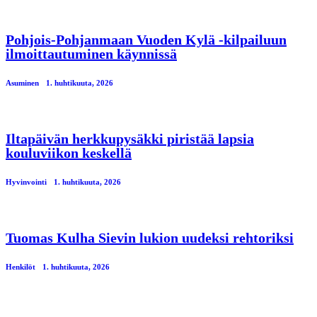
Pohjois-Pohjanmaan Vuoden Kylä -kilpailuun
ilmoittautuminen käynnissä
Asuminen
1. huhtikuuta, 2026
Iltapäivän herkkupysäkki piristää lapsia
kouluviikon keskellä
Hyvinvointi
1. huhtikuuta, 2026
Tuomas Kulha Sievin lukion uudeksi rehtoriksi
Henkilöt
1. huhtikuuta, 2026