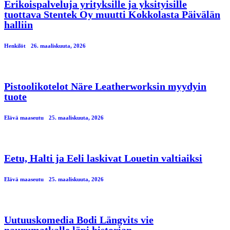
Erikoispalveluja yrityksille ja yksityisille
tuottava Stentek Oy muutti Kokkolasta Päivälän
halliin
Henkilöt
26. maaliskuuta, 2026
Pistoolikotelot Näre Leatherworksin myydyin
tuote
Elävä maaseutu
25. maaliskuuta, 2026
Eetu, Halti ja Eeli laskivat Louetin valtiaiksi
Elävä maaseutu
25. maaliskuuta, 2026
Uutuuskomedia Bodi Längvits vie
naurumatkalle läpi historian