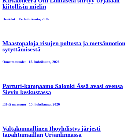
Kirkkoherra Olli Luhtasela siirtyy Urjalaan
kiitollisin mielin
Henkilöt
15. huhtikuuta, 2026
Maastopaloja risujen poltosta ja metsänuotion
sytyttämisestä
Onnettomuudet
15. huhtikuuta, 2026
Parturi-kampaamo Salonki Ässä avasi ovensa
Sievin keskustassa
Elävä maaseutu
15. huhtikuuta, 2026
Valtakunnallinen Ihoyhdistys järjesti
tapahtumaillan Urjanlinnassa