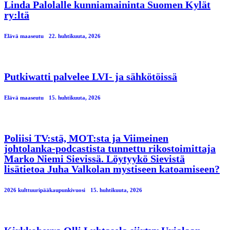
Linda Palolalle kunniamaininta Suomen Kylät
ry:ltä
Elävä maaseutu
22. huhtikuuta, 2026
Putkiwatti palvelee LVI- ja sähkötöissä
Elävä maaseutu
15. huhtikuuta, 2026
Poliisi TV:stä, MOT:sta ja Viimeinen
johtolanka-podcastista tunnettu rikostoimittaja
Marko Niemi Sievissä. Löytyykö Sievistä
lisätietoa Juha Valkolan mystiseen katoamiseen?
2026 kulttuuripääkaupunkivuosi
15. huhtikuuta, 2026