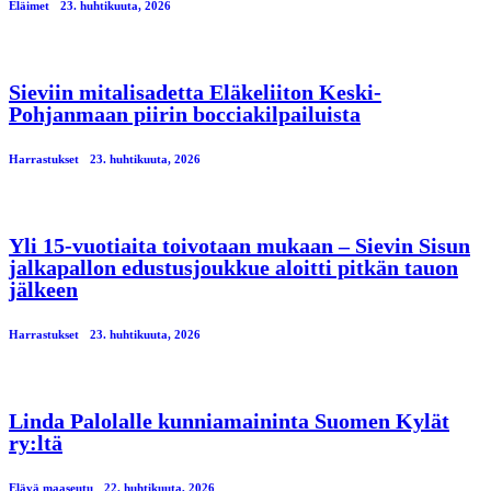
Eläimet
23. huhtikuuta, 2026
Sieviin mitalisadetta Eläkeliiton Keski-
Pohjanmaan piirin bocciakilpailuista
Harrastukset
23. huhtikuuta, 2026
Yli 15-vuotiaita toivotaan mukaan – Sievin Sisun
jalkapallon edustusjoukkue aloitti pitkän tauon
jälkeen
Harrastukset
23. huhtikuuta, 2026
Linda Palolalle kunniamaininta Suomen Kylät
ry:ltä
Elävä maaseutu
22. huhtikuuta, 2026