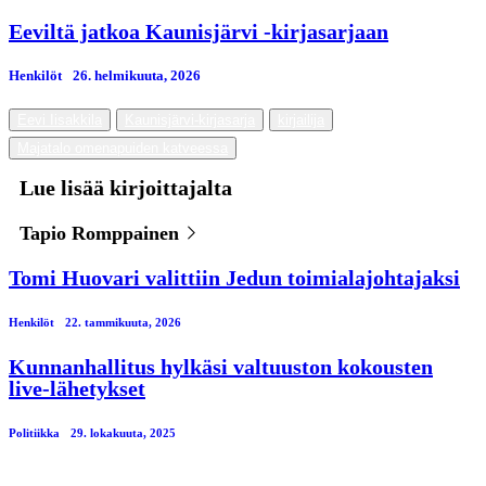
Eeviltä jatkoa Kaunisjärvi -kirjasarjaan
Henkilöt
26. helmikuuta, 2026
Eevi Iisakkila
Kaunisjärvi-kirjasarja
kirjailija
Majatalo omenapuiden katveessa
Lue lisää kirjoittajalta
Tapio Romppainen
Tomi Huovari valittiin Jedun toimialajohtajaksi
Henkilöt
22. tammikuuta, 2026
Kunnanhallitus hylkäsi valtuuston kokousten
live-lähetykset
Politiikka
29. lokakuuta, 2025