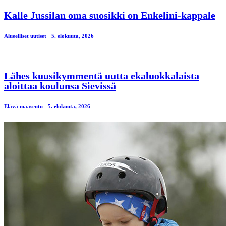
Kalle Jussilan oma suosikki on Enkelini-kappale
Alueelliset uutiset
5. elokuuta, 2026
Lähes kuusikymmentä uutta ekaluokkalaista
aloittaa koulunsa Sievissä
Elävä maaseutu
5. elokuuta, 2026