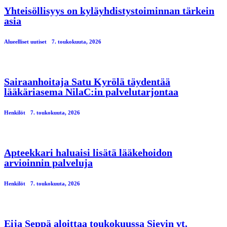
Yhteisöllisyys on kyläyhdistystoiminnan tärkein
asia
Alueelliset uutiset
7. toukokuuta, 2026
Sairaanhoitaja Satu Kyrölä täydentää
lääkäriasema NilaC:in palvelutarjontaa
Henkilöt
7. toukokuuta, 2026
Apteekkari haluaisi lisätä lääkehoidon
arvioinnin palveluja
Henkilöt
7. toukokuuta, 2026
Eija Seppä aloittaa toukokuussa Sievin vt.