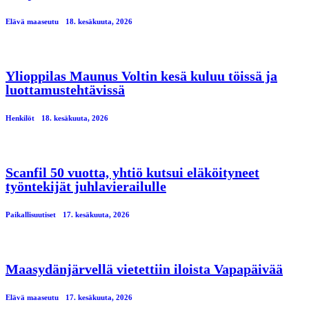
Elävä maaseutu
18. kesäkuuta, 2026
Ylioppilas Maunus Voltin kesä kuluu töissä ja
luottamustehtävissä
Henkilöt
18. kesäkuuta, 2026
Scanfil 50 vuotta, yhtiö kutsui eläköityneet
työntekijät juhlavierailulle
Paikallisuutiset
17. kesäkuuta, 2026
Maasydänjärvellä vietettiin iloista Vapapäivää
Elävä maaseutu
17. kesäkuuta, 2026