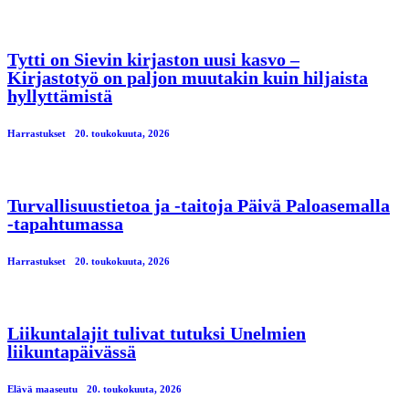
Tytti on Sievin kirjaston uusi kasvo –
Kirjastotyö on paljon muutakin kuin hiljaista
hyllyttämistä
Harrastukset
20. toukokuuta, 2026
Turvallisuustietoa ja -taitoja Päivä Paloasemalla
-tapahtumassa
Harrastukset
20. toukokuuta, 2026
Liikuntalajit tulivat tutuksi Unelmien
liikuntapäivässä
Elävä maaseutu
20. toukokuuta, 2026