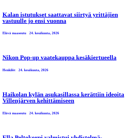
Kalan istutukset saattavat siirtyä yrittäjien
vastuulle jo ensi vuonna
Elävä maaseutu
24. kesäkuuta, 2026
Nikon Pop-up vaatekauppa kesäkiertueella
Henkilöt
24. kesäkuuta, 2026
Haikolan kylän asukasillassa kerättiin ideoita
Villenjärven kehittämiseen
Elävä maaseutu
24. kesäkuuta, 2026
Ella Peltokorpi valmistui yhdistelmä-