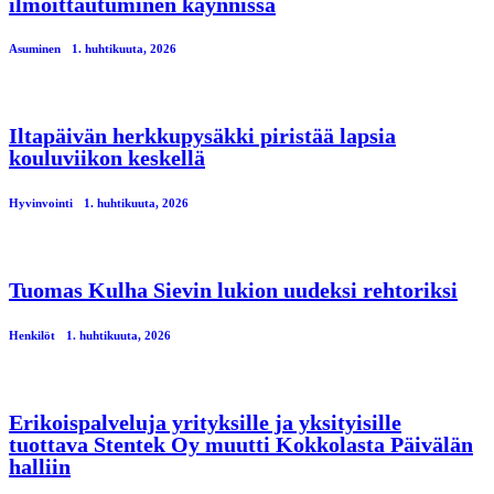
ilmoittautuminen käynnissä
Asuminen
1. huhtikuuta, 2026
Iltapäivän herkkupysäkki piristää lapsia
kouluviikon keskellä
Hyvinvointi
1. huhtikuuta, 2026
Tuomas Kulha Sievin lukion uudeksi rehtoriksi
Henkilöt
1. huhtikuuta, 2026
Erikoispalveluja yrityksille ja yksityisille
tuottava Stentek Oy muutti Kokkolasta Päivälän
halliin