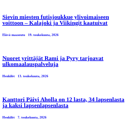
Sievin miesten futisjoukkue ylivoimaiseen
voittoon – Kalajoki ja Viikingit kaatuivat
Elävä maaseutu
19. toukokuuta, 2026
Nuoret yrittäjät Rami ja Pyry tarjoavat
ulkomaalauspalveluja
Henkilöt
13. toukokuuta, 2026
Kanttori Päivi Aholla on 12 lasta, 34 lapsenlasta
ja kaksi lapsenlapsenlasta
Henkilöt
7. toukokuuta, 2026