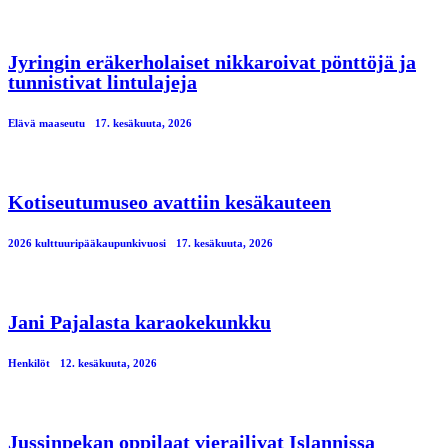
Jyringin eräkerholaiset nikkaroivat pönttöjä ja
tunnistivat lintulajeja
Elävä maaseutu
17. kesäkuuta, 2026
Kotiseutumuseo avattiin kesäkauteen
2026 kulttuuripääkaupunkivuosi
17. kesäkuuta, 2026
Jani Pajalasta karaokekunkku
Henkilöt
12. kesäkuuta, 2026
Jussinpekan oppilaat vierailivat Islannissa