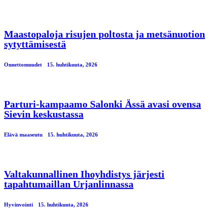
Maastopaloja risujen poltosta ja metsänuotion
sytyttämisestä
Onnettomuudet
15. huhtikuuta, 2026
Parturi-kampaamo Salonki Ässä avasi ovensa
Sievin keskustassa
Elävä maaseutu
15. huhtikuuta, 2026
Valtakunnallinen Ihoyhdistys järjesti
tapahtumaillan Urjanlinnassa
Hyvinvointi
15. huhtikuuta, 2026