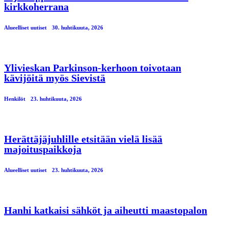
kirkkoherrana
Alueelliset uutiset
30. huhtikuuta, 2026
Ylivieskan Parkinson-kerhoon toivotaan
kävijöitä myös Sievistä
Henkilöt
23. huhtikuuta, 2026
Herättäjäjuhlille etsitään vielä lisää
majoituspaikkoja
Alueelliset uutiset
23. huhtikuuta, 2026
Hanhi katkaisi sähköt ja aiheutti maastopalon