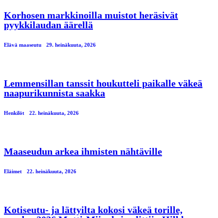
Korhosen markkinoilla muistot heräsivät
pyykkilaudan äärellä
Elävä maaseutu
29. heinäkuuta, 2026
Lemmensillan tanssit houkutteli paikalle väkeä
naapurikunnista saakka
Henkilöt
22. heinäkuuta, 2026
Maaseudun arkea ihmisten nähtäville
Eläimet
22. heinäkuuta, 2026
Kotiseutu- ja lättyilta kokosi väkeä torille,