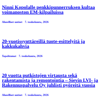
Ninni Kopolalle penkkipunnerruksen kultaa
voimanoston EM-kilpailuissa
Alueelliset uutiset
7. toukokuuta, 2026
20-vuotissynttäreillä tuote-esittelyitä ja
kakkukahvia
Tapahtumat
7. toukokuuta, 2026
20 vuotta putkistojen virtausta sekä
rakentamista ja remontointia – Sievin LVI- ja
Rakennuspalvelu Oy juhlisti pyöreitä vuosia
Alueelliset uutiset
7. toukokuuta, 2026