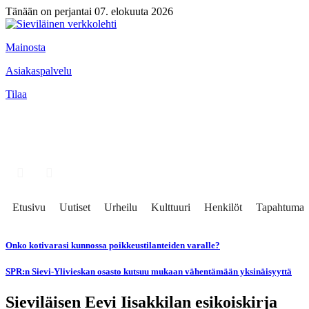
Tänään on perjantai 07. elokuuta 2026
Mainosta
Asiakaspalvelu
Tilaa
Etusivu
Uutiset
Urheilu
Kulttuuri
Henkilöt
Tapahtumat
Onko kotivarasi kunnossa poikkeustilanteiden varalle?
SPR:n Sievi-Ylivieskan osasto kutsuu mukaan vähentämään yksinäisyyttä
Sieviläisen Eevi Iisakkilan esikoiskirja