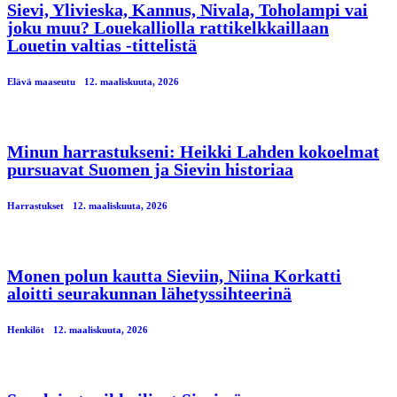
Sievi, Ylivieska, Kannus, Nivala, Toholampi vai
joku muu? Louekalliolla rattikelkkaillaan
Louetin valtias -tittelistä
Elävä maaseutu
12. maaliskuuta, 2026
Minun harrastukseni: Heikki Lahden kokoelmat
pursuavat Suomen ja Sievin historiaa
Harrastukset
12. maaliskuuta, 2026
Monen polun kautta Sieviin, Niina Korkatti
aloitti seurakunnan lähetyssihteerinä
Henkilöt
12. maaliskuuta, 2026