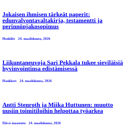
Jokaisen ihmisen tärkeät paperit:
edunvalvontavaltakirja, testamentti ja
perinnönjakosopimus
Henkilöt
24. maaliskuuta, 2026
Liikuntaneuvoja Sari Pekkala tukee sieviläisiä
hyvinvointinsa edistämisessä
Hankkeet
24. maaliskuuta, 2026
Antti Stenroth ja Miika Huttunen: muutto
uusiin toimitiloihin helpottaa työarkea
Elävä maaseutu
24. maaliskuuta, 2026