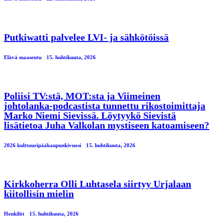
Putkiwatti palvelee LVI- ja sähkötöissä
Elävä maaseutu
15. huhtikuuta, 2026
Poliisi TV:stä, MOT:sta ja Viimeinen
johtolanka-podcastista tunnettu rikostoimittaja
Marko Niemi Sievissä. Löytyykö Sievistä
lisätietoa Juha Valkolan mystiseen katoamiseen?
2026 kulttuuripääkaupunkivuosi
15. huhtikuuta, 2026
Kirkkoherra Olli Luhtasela siirtyy Urjalaan
kiitollisin mielin
Henkilöt
15. huhtikuuta, 2026